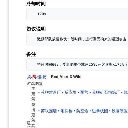
冷却时间
协议说明
备注
Red Alert 3 Wiki
刷
阅
编
历
•
•
•
游戏图鉴
主
• 苏联建造厂
• 反应堆
• 军营
• 苏联矿石精炼厂
• 
建
筑
防
御
• 苏联围墙
• 哨兵枪
• 防空炮
• 磁暴线圈
• 铁幕装置
建
筑
建
其
筑