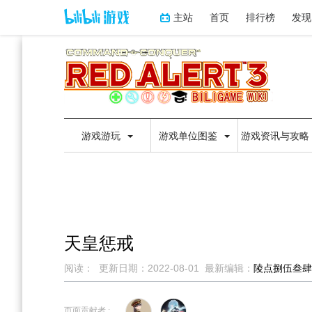
主站
首页
排行榜
发现
游戏游玩
游戏单位图鉴
游戏资讯与攻略
天皇惩戒
阅读：
更新日期：
2022-08-01
最新编辑：
陵点捌伍叁肆
跳
跳
到
到
页面贡献者 :