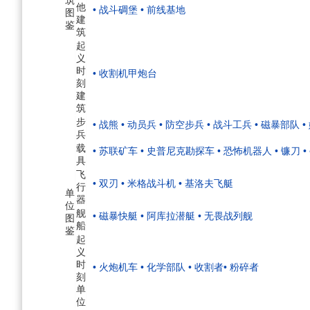
他
• 战斗碉堡
• 前线基地
图
建
鉴
筑
起
义
时
• 收割机甲炮台
刻
建
筑
步
• 战熊
• 动员兵
• 防空步兵
• 战斗工兵
• 磁暴部队
•
兵
载
• 苏联矿车
• 史普尼克勘探车
• 恐怖机器人
• 镰刀
•
具
飞
• 双刃
• 米格战斗机
• 基洛夫飞艇
行
单
器
位
舰
• 磁暴快艇
• 阿库拉潜艇
• 无畏战列舰
图
船
鉴
起
义
时
• 火炮机车
• 化学部队
• 收割者
• 粉碎者
刻
单
位