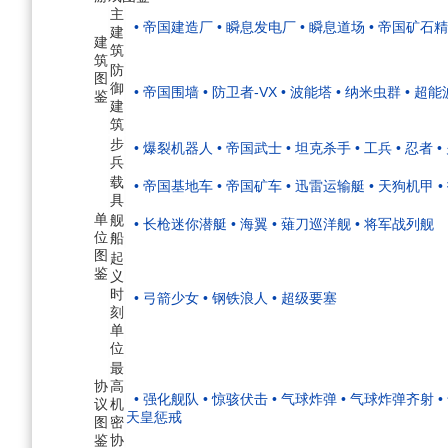
主
• 帝国建造厂
• 瞬息发电厂
• 瞬息道场
• 帝国矿石
建
建
筑
筑
防
图
御
• 帝国围墙
• 防卫者-VX
• 波能塔
• 纳米虫群
• 超
鉴
建
筑
步
• 爆裂机器人
• 帝国武士
• 坦克杀手
• 工兵
• 忍者
•
兵
载
• 帝国基地车
• 帝国矿车
• 迅雷运输艇
• 天狗机甲
具
单
舰
• 长枪迷你潜艇
• 海翼
• 薙刀巡洋舰
• 将军战列舰
位
船
图
起
鉴
义
时
• 弓箭少女
• 钢铁浪人
• 超级要塞
刻
单
位
最
协
高
• 强化舰队
• 惊骇伏击
• 气球炸弹
• 气球炸弹齐射
议
机
天皇惩戒
图
密
鉴
协