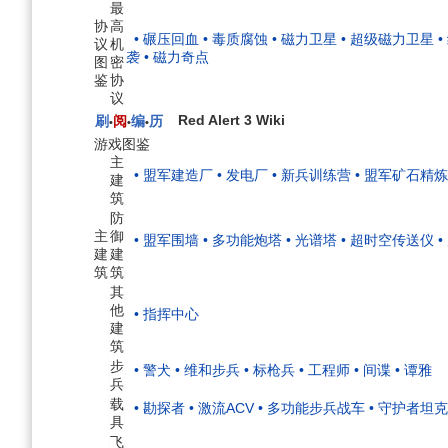
最
协
高
• 碾压回血
• 毒质腐蚀
• 磁力卫星
• 超级磁力卫星
议
机
袭
• 磁力奇点
图
密
鉴
协
议
Red Alert 3 Wiki
刷
阅
编
历
•
•
•
游戏图鉴
主
• 盟军建造厂
• 发电厂
• 新兵训练营
• 盟军矿石精
建
筑
防
主
御
• 盟军围墙
• 多功能炮塔
• 光谱塔
• 超时空传送仪
建
建
筑
筑
其
他
• 指挥中心
建
筑
步
• 警犬
• 维和步兵
• 标枪兵
• 工程师
• 间谍
• 谭雅
兵
载
• 勘探者
• 激流ACV
• 多功能步兵战车
• 守护者坦克
具
飞