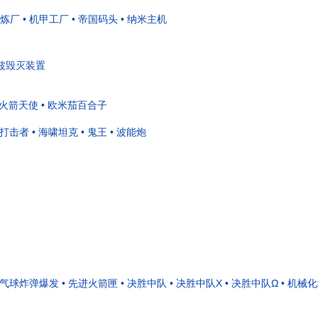
精炼厂
• 机甲工厂
• 帝国码头
• 纳米主机
能波毁灭装置
 火箭天使
• 欧米茄百合子
• 打击者
• 海啸坦克
• 鬼王
• 波能炮
• 气球炸弹爆发
• 先进火箭匣
• 决胜中队
• 决胜中队X
• 决胜中队Ω
• 机械