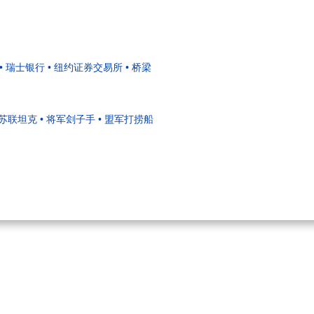
• 瑞士银行
• 纽约证券交易所
• 桥梁
的苏联坦克
• 将军刽子手
• 盟军打捞船