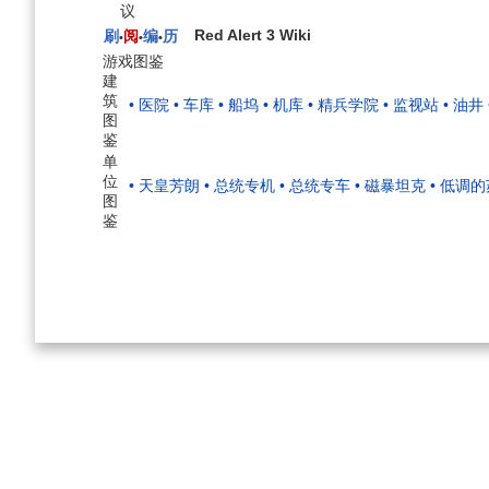
议
Red Alert 3 Wiki
刷
阅
编
历
•
•
•
游戏图鉴
建
筑
• 医院
• 车库
• 船坞
• 机库
• 精兵学院
• 监视站
• 油井
图
鉴
单
位
• 天皇芳朗
• 总统专机
• 总统专车
• 磁暴坦克
• 低调
图
鉴