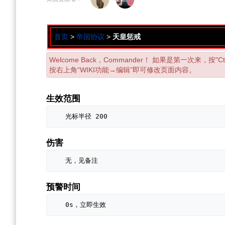
导
搜
航
索
首页
>
帝国协议
>
天皇惩戒
Welcome Back，Commander！ 如果是第一次来，按
按右上角“WIKI功能→编辑”即可修改页面内容。
生效范围
伤害
预警时间