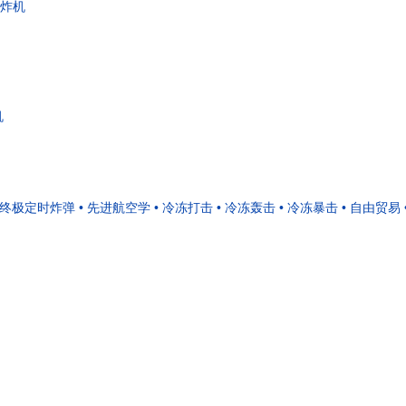
轰炸机
机
• 终极定时炸弹
• 先进航空学
• 冷冻打击
• 冷冻轰击
• 冷冻暴击
• 自由贸易