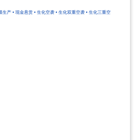
规模生产
• 现金悬赏
• 生化空袭
• 生化双重空袭
• 生化三重空