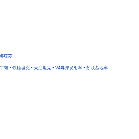
 娜塔莎
 牛蛙
• 铁锤坦克
• 天启坦克
• V4导弹发射车
• 苏联基地车