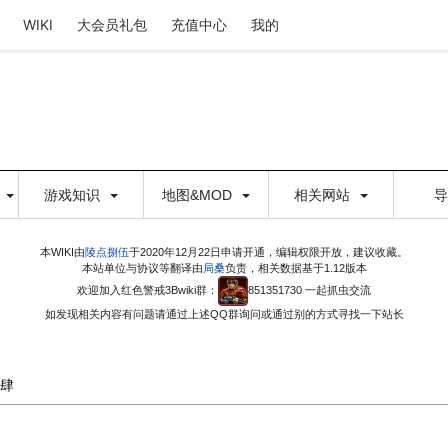
WIKI
大会员礼包
充值中心
我的
游戏知识
地图&MOD
相关网站
本WIKI由
陵点捌伍
于2020年12月22日申请开通，编辑权限开放，建议收藏。
本站单位与协议等翻译由
局桑
负责，相关数据基于1.12版本
欢迎加入红色警戒3Bwiki群：
851351730 一起抓虫交流
如发现相关内容有问题请通过上述QQ群询问或通过别的方式寻找一下站长
肆