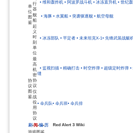
• 维和轰炸机
• 阿波罗战斗机
• 冰冻直升机
• 世纪
行
单
器
位
舰
• 海豚
• 水翼船
• 突袭驱逐舰
• 航空母舰
图
船
鉴
起
义
时
• 冰冻部队
• 平定者
• 未来坦克X-1
• 先锋武装战艇
刻
单
位
最
高
• 监视扫描
• 精确打击
• 时空炸弹
• 超级定时炸弹
机
缝
密
协
协
议
议
图
仅
鉴
战
役
• 伞兵队
• 伞兵班
• 伞兵排
用
协
议
Red Alert 3 Wiki
刷
阅
编
历
•
•
•
游戏图鉴