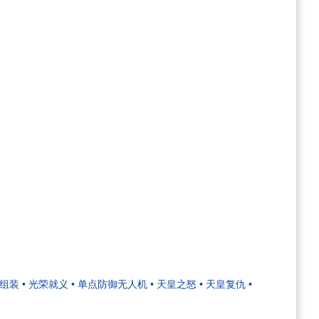
化组装
• 光荣就义
• 单点防御无人机
• 天皇之怒
• 天皇复仇
•