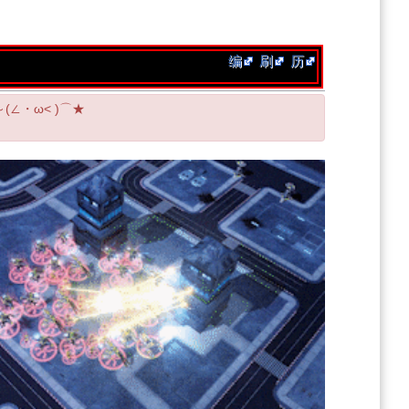
编
刷
历
(∠・ω< )⌒★