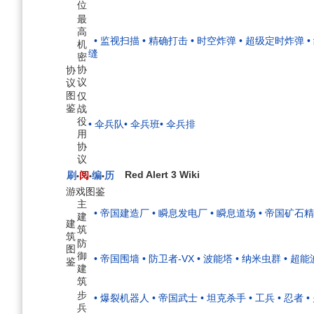
位
最
高
• 监视扫描
• 精确打击
• 时空炸弹
• 超级定时炸弹
机
缝
密
协
协
议
议
图
仅
鉴
战
役
• 伞兵队
• 伞兵班
• 伞兵排
用
协
议
Red Alert 3 Wiki
刷
阅
编
历
•
•
•
游戏图鉴
主
• 帝国建造厂
• 瞬息发电厂
• 瞬息道场
• 帝国矿石
建
建
筑
筑
防
图
御
• 帝国围墙
• 防卫者-VX
• 波能塔
• 纳米虫群
• 超
鉴
建
筑
步
• 爆裂机器人
• 帝国武士
• 坦克杀手
• 工兵
• 忍者
•
兵