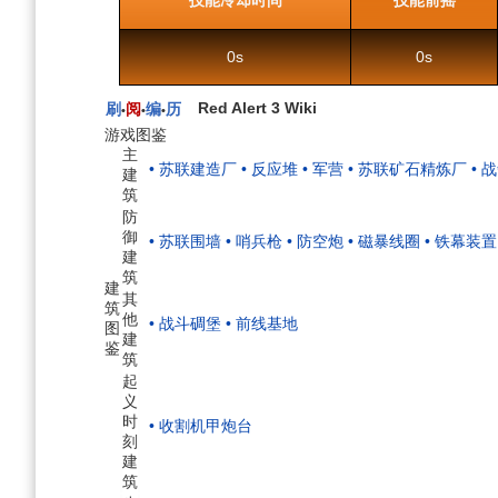
技能冷却时间
技能前摇
0s
0s
Red Alert 3 Wiki
刷
阅
编
历
•
•
•
游戏图鉴
主
• 苏联建造厂
• 反应堆
• 军营
• 苏联矿石精炼厂
• 
建
筑
防
御
• 苏联围墙
• 哨兵枪
• 防空炮
• 磁暴线圈
• 铁幕装置
建
筑
建
其
筑
他
• 战斗碉堡
• 前线基地
图
建
鉴
筑
起
义
时
• 收割机甲炮台
刻
建
筑