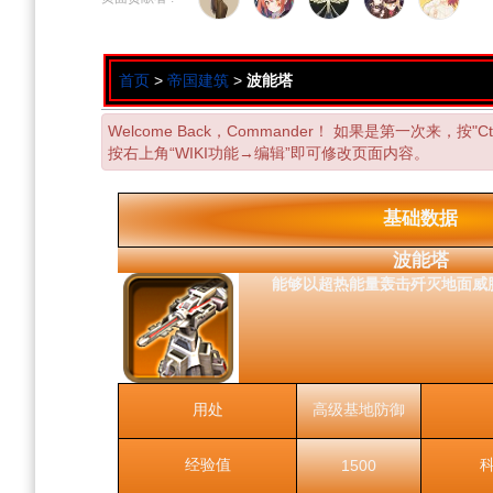
导
搜
航
索
首页
>
帝国建筑
>
波能塔
Welcome Back，Commander！ 如果是第一次来，按
按右上角“WIKI功能→编辑”即可修改页面内容。
基础数据
波能塔
能够以超热能量轰击歼灭地面威
用处
高级基地防御
经验值
1500