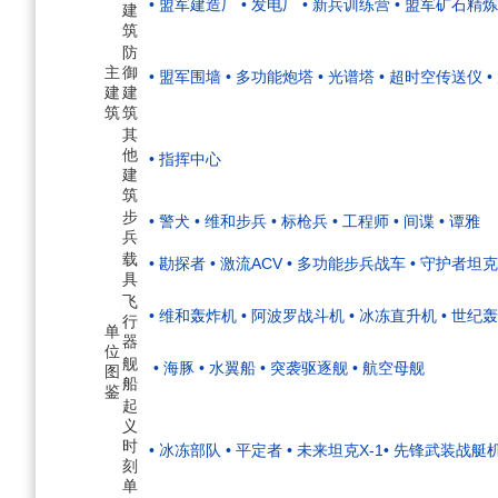
• 盟军建造厂
• 发电厂
• 新兵训练营
• 盟军矿石精
建
筑
防
主
御
• 盟军围墙
• 多功能炮塔
• 光谱塔
• 超时空传送仪
建
建
筑
筑
其
他
• 指挥中心
建
筑
步
• 警犬
• 维和步兵
• 标枪兵
• 工程师
• 间谍
• 谭雅
兵
载
• 勘探者
• 激流ACV
• 多功能步兵战车
• 守护者坦克
具
飞
• 维和轰炸机
• 阿波罗战斗机
• 冰冻直升机
• 世纪
行
单
器
位
舰
• 海豚
• 水翼船
• 突袭驱逐舰
• 航空母舰
图
船
鉴
起
义
时
• 冰冻部队
• 平定者
• 未来坦克X-1
• 先锋武装战艇
刻
单