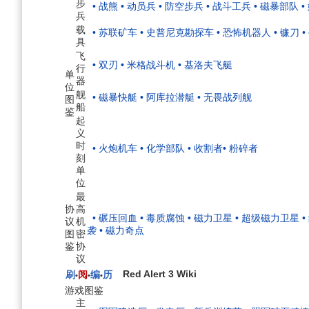
步
• 战熊
• 动员兵
• 防空步兵
• 战斗工兵
• 磁暴部队
•
兵
载
• 苏联矿车
• 史普尼克勘探车
• 恐怖机器人
• 镰刀
•
具
飞
• 双刃
• 米格战斗机
• 基洛夫飞艇
行
单
器
位
舰
• 磁暴快艇
• 阿库拉潜艇
• 无畏战列舰
图
船
鉴
起
义
时
• 火炮机车
• 化学部队
• 收割者
• 粉碎者
刻
单
位
最
协
高
• 碾压回血
• 毒质腐蚀
• 磁力卫星
• 超级磁力卫星
议
机
袭
• 磁力奇点
图
密
鉴
协
议
Red Alert 3 Wiki
刷
阅
编
历
•
•
•
游戏图鉴
主