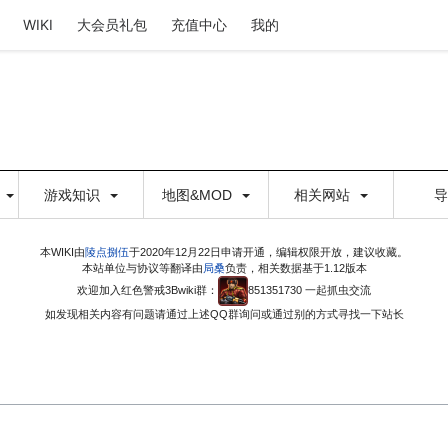
WIKI
大会员礼包
充值中心
我的
游戏知识
地图&MOD
相关网站
本WIKI由
陵点捌伍
于2020年12月22日申请开通，编辑权限开放，建议收藏。
本站单位与协议等翻译由
局桑
负责，相关数据基于1.12版本
欢迎加入红色警戒3Bwiki群：
851351730 一起抓虫交流
如发现相关内容有问题请通过上述QQ群询问或通过别的方式寻找一下站长