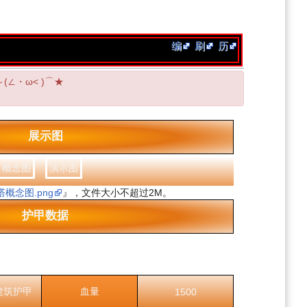
编
刷
历
(∠・ω< )⌒★
展示图
概念图
演示图
概念图.png
』，文件大小不超过2M。
护甲数据
建筑护甲
血量
1500