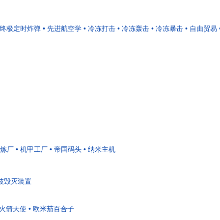
• 终极定时炸弹
• 先进航空学
• 冷冻打击
• 冷冻轰击
• 冷冻暴击
• 自由贸易
精炼厂
• 机甲工厂
• 帝国码头
• 纳米主机
能波毁灭装置
 火箭天使
• 欧米茄百合子