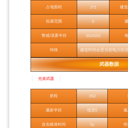
占地面积
建造
2*2
拓展范围
0
警戒/清雾半径
350/500
特殊
建造时间会受当前电力状
武器数据
光束武器
射程
350
溅射半径
线宽5
溅
攻击瞄准时间
伤
3s