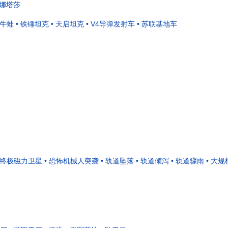
 娜塔莎
 牛蛙
• 铁锤坦克
• 天启坦克
• V4导弹发射车
• 苏联基地车
• 终极磁力卫星
• 恐怖机械人突袭
• 轨道坠落
• 轨道倾泻
• 轨道骤雨
• 大