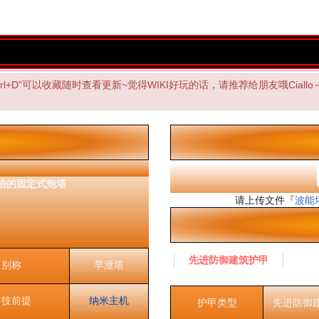
"Ctrl+D"可以收藏随时查看更新~觉得WIKI好玩的话，请推荐给朋友哦Ciallo～
胁的固定式炮塔
请上传文件『
波能塔
先进防御建筑护甲
别称
早泄塔
科技前提
纳米主机
护甲类型
先进防御