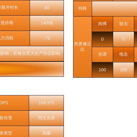
/展开时长
40
特殊
建造价格
1400$
肉搏
狙击
电力消耗
-75
0
0
伤害修正
比
况影响，价格会受大生产协议影响
光谱
电击
100
100
DPS
109.375
射伤害
同主光束
害类型
高爆