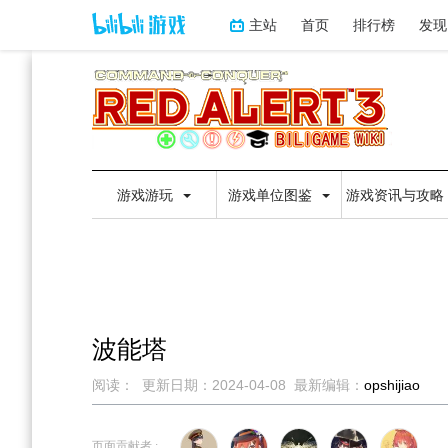
主站
首页
排行榜
发现
游戏游玩
游戏单位图鉴
游戏资讯与攻略
波能塔
阅读：
更新日期：
2024-04-08
最新编辑：
opshijiao
跳
跳
到
到
页面贡献者 :