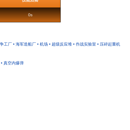
技能后摇
0s
战争工厂
• 海军造船厂
• 机场
• 超级反应堆
• 作战实验室
• 压碎起重机
• 真空内爆弹