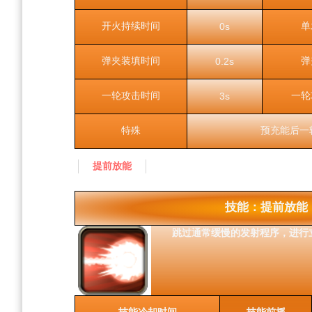
开火持续时间
单
0s
弹夹装填时间
弹
0.2s
一轮攻击时间
一轮
3s
特殊
预充能后一
提前放能
技能：提前放能
跳过通常缓慢的发射程序，进行