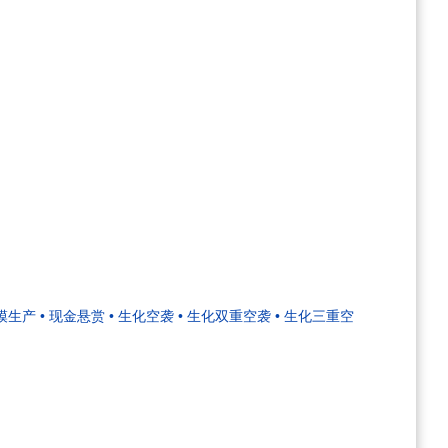
规模生产
• 现金悬赏
• 生化空袭
• 生化双重空袭
• 生化三重空