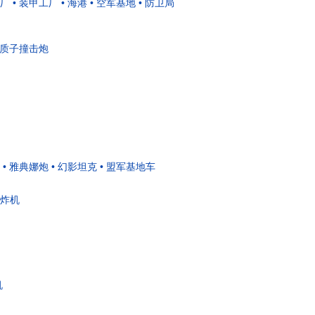
炼厂
• 装甲工厂
• 海港
• 空军基地
• 防卫局
• 质子撞击炮
• 雅典娜炮
• 幻影坦克
• 盟军基地车
轰炸机
机