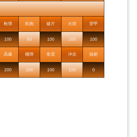
枪弹
机炮
破片
火箭
穿甲
100
50
100
100
100
高爆
榴弹
鱼雷
冲击
辐射
200
100
100
100
0