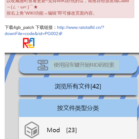
以收藏随时查看更新~觉得WIKI好玩的话，请推荐给朋友哦Ciallo
～(∠・ω< )⌒★
按右上角“WIKI功能→编辑”即可修改页面内容。
下载4gb_patch 下载链接：
http://www.ratotalfd.cn/?
downFile=code&rid=PG002