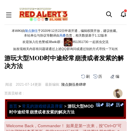
本WIKI由
陵点捌伍
于2020年12月22日申请开通，编辑权限开放，建议收藏。
本站单位与协议等翻译由
局桑
负责，相关数据基于1.12版本
欢迎加入红色警戒3Bwiki群：
851351730 一起抓虫交流
如发现相关内容有问题请通过上述QQ群询问或通过别的方式寻找一下站长
游玩大型MOD时中途经常崩溃或者发紫的解
决方法
刷
历
编
阅读
2021-07-14
更新
最新编辑:
陵点捌伍叁肆肆
跳
跳
页面贡献者 :
到
到
导
搜
编
刷
历
首页
>
常见的游戏错误及弹窗
>
游玩大型MOD
航
索
时中途经常崩溃或者发紫的解决方法
Welcome Back，Commander！ 如果是第一次来，按"Ctrl+D"可