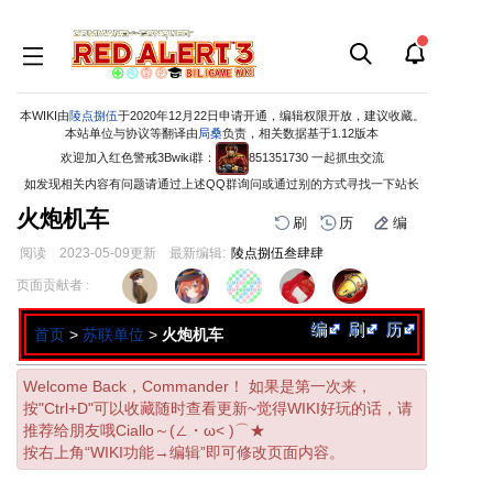
本WIKI由
陵点捌伍
于2020年12月22日申请开通，编辑权限开放，建议收藏。
本站单位与协议等翻译由
局桑
负责，相关数据基于1.12版本
欢迎加入红色警戒3Bwiki群：
851351730 一起抓虫交流
如发现相关内容有问题请通过上述QQ群询问或通过别的方式寻找一下站长
火炮机车
刷
历
编
阅读
2023-05-09
更新
最新编辑:
陵点捌伍叁肆肆
跳
跳
页面贡献者 :
到
到
导
搜
编
刷
历
首页
>
苏联单位
>
火炮机车
航
索
Welcome Back，Commander！ 如果是第一次来，
按"Ctrl+D"可以收藏随时查看更新~觉得WIKI好玩的话，请
推荐给朋友哦Ciallo～(∠・ω< )⌒★
按右上角“WIKI功能→编辑”即可修改页面内容。