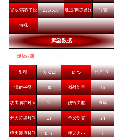
警戒/清雾半径
建造/训练设施
军营
225/500
特殊
武器数据
迫击炮
燃烧火瓶
射程
约21.81
40~210
DPS
溅射半径
溅射伤害
30
15
攻击瞄准时间
伤害类型
高爆
0s
开火持续时间
单发伤害
1s
24
弹夹装填时间
弹夹大小
0.1s
1