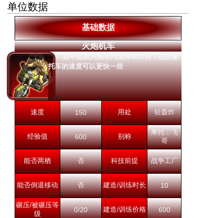
单位数据
基础数据
火炮机车
若不是因为携带汽油弹和炸药，这些摩
托车的速度可以更快一些
速度
用处
轻轰炸
150
摩托，飞
经验值
别称
600
哥
能否两栖
否
科技前提
战争工厂
能否倒退移动
否
建造/训练时长
10
碾压/被碾压等
建造/训练价格
0/20
600
级