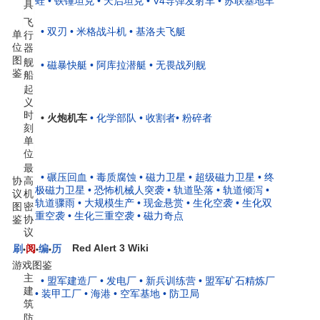
蛙
• 铁锤坦克
• 天启坦克
• V4导弹发射车
• 苏联基地车
具
飞
• 双刃
• 米格战斗机
• 基洛夫飞艇
单
行
位
器
图
舰
• 磁暴快艇
• 阿库拉潜艇
• 无畏战列舰
鉴
船
起
义
时
• 火炮机车
• 化学部队
• 收割者
• 粉碎者
刻
单
位
最
• 碾压回血
• 毒质腐蚀
• 磁力卫星
• 超级磁力卫星
• 终
协
高
极磁力卫星
• 恐怖机械人突袭
• 轨道坠落
• 轨道倾泻
•
议
机
轨道骤雨
• 大规模生产
• 现金悬赏
• 生化空袭
• 生化双
图
密
重空袭
• 生化三重空袭
• 磁力奇点
鉴
协
议
Red Alert 3 Wiki
刷
阅
编
历
•
•
•
游戏图鉴
主
• 盟军建造厂
• 发电厂
• 新兵训练营
• 盟军矿石精炼厂
建
• 装甲工厂
• 海港
• 空军基地
• 防卫局
筑
防