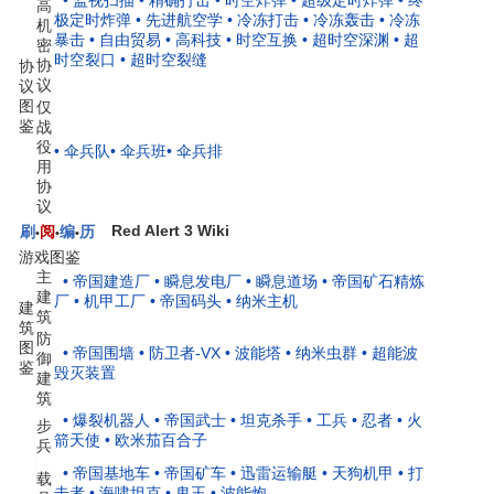
• 监视扫描
• 精确打击
• 时空炸弹
• 超级定时炸弹
• 终
高
极定时炸弹
• 先进航空学
• 冷冻打击
• 冷冻轰击
• 冷冻
机
暴击
• 自由贸易
• 高科技
• 时空互换
• 超时空深渊
• 超
密
时空裂口
• 超时空裂缝
协
协
议
议
图
仅
鉴
战
役
• 伞兵队
• 伞兵班
• 伞兵排
用
协
议
Red Alert 3 Wiki
刷
阅
编
历
•
•
•
游戏图鉴
主
• 帝国建造厂
• 瞬息发电厂
• 瞬息道场
• 帝国矿石精炼
建
厂
• 机甲工厂
• 帝国码头
• 纳米主机
建
筑
筑
防
图
• 帝国围墙
• 防卫者-VX
• 波能塔
• 纳米虫群
• 超能波
御
鉴
毁灭装置
建
筑
• 爆裂机器人
• 帝国武士
• 坦克杀手
• 工兵
• 忍者
• 火
步
箭天使
• 欧米茄百合子
兵
• 帝国基地车
• 帝国矿车
• 迅雷运输艇
• 天狗机甲
• 打
载
击者
• 海啸坦克
• 鬼王
• 波能炮