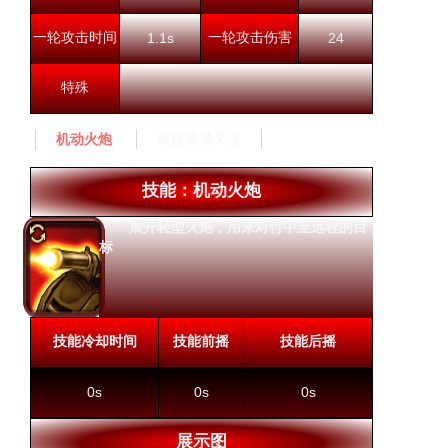
一轮攻击时间
一轮攻击伤害
1.1s
24
特殊
燃烧弹满天飞
机动火炮
技能：机动火炮
展开轻型火炮，用来对付中至远程的目
标
技能冷却时间
技能前摇
技能后摇
0s
0s
0s
展示图