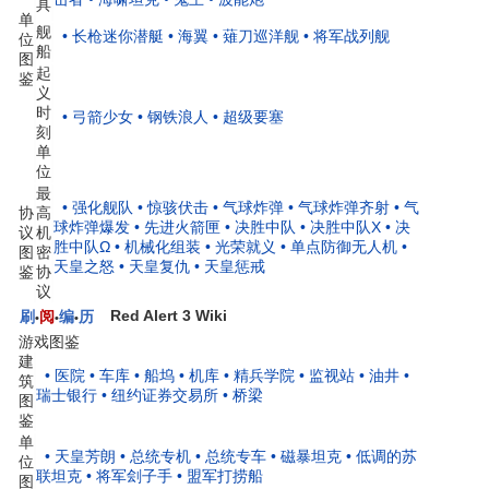
具
单
舰
• 长枪迷你潜艇
• 海翼
• 薙刀巡洋舰
• 将军战列舰
位
船
图
起
鉴
义
时
• 弓箭少女
• 钢铁浪人
• 超级要塞
刻
单
位
最
• 强化舰队
• 惊骇伏击
• 气球炸弹
• 气球炸弹齐射
• 气
协
高
球炸弹爆发
• 先进火箭匣
• 决胜中队
• 决胜中队X
• 决
议
机
胜中队Ω
• 机械化组装
• 光荣就义
• 单点防御无人机
•
图
密
天皇之怒
• 天皇复仇
• 天皇惩戒
鉴
协
议
Red Alert 3 Wiki
刷
阅
编
历
•
•
•
游戏图鉴
建
• 医院
• 车库
• 船坞
• 机库
• 精兵学院
• 监视站
• 油井
•
筑
瑞士银行
• 纽约证券交易所
• 桥梁
图
鉴
单
• 天皇芳朗
• 总统专机
• 总统专车
• 磁暴坦克
• 低调的苏
位
联坦克
• 将军刽子手
• 盟军打捞船
图