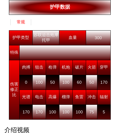
护甲数据
常规
苏联迫击炮摩
护甲类型
血量
300
托甲
特殊
肉搏
狙击
枪弹
机炮
破片
火箭
穿甲
0
100
50
100
60
50
170
伤害
修正
比
光谱
电击
高爆
榴弹
鱼雷
冲击
辐射
170
170
100
100
100
75
5
介绍视频