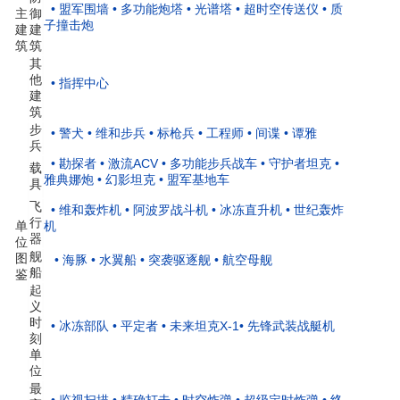
• 盟军围墙
• 多功能炮塔
• 光谱塔
• 超时空传送仪
• 质
主
御
子撞击炮
建
建
筑
筑
其
他
• 指挥中心
建
筑
步
• 警犬
• 维和步兵
• 标枪兵
• 工程师
• 间谍
• 谭雅
兵
• 勘探者
• 激流ACV
• 多功能步兵战车
• 守护者坦克
•
载
雅典娜炮
• 幻影坦克
• 盟军基地车
具
飞
• 维和轰炸机
• 阿波罗战斗机
• 冰冻直升机
• 世纪轰炸
行
单
机
器
位
舰
图
• 海豚
• 水翼船
• 突袭驱逐舰
• 航空母舰
船
鉴
起
义
时
• 冰冻部队
• 平定者
• 未来坦克X-1
• 先锋武装战艇机
刻
单
位
最