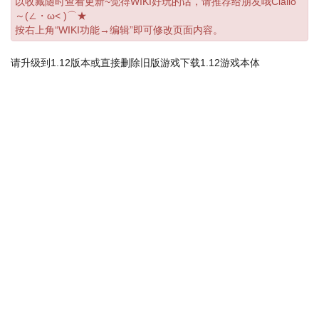
以收藏随时查看更新~觉得WIKI好玩的话，请推荐给朋友哦Ciallo
～(∠・ω< )⌒★
按右上角“WIKI功能→编辑”即可修改页面内容。
请升级到1.12版本或直接删除旧版游戏下载1.12游戏本体