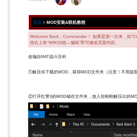
导
搜
航
索
首页
>
MOD安装&联机教程
Welcome Back，Commander！ 如果是第一次来，按
按右上角“WIKI功能→编辑”即可修改页面内容。
改编自RAT战斗百科
①解压你下载的MOD，获得MOD文件夹（注意！不用提
②打开红警3的MOD储存文件夹，放入你刚刚解压出的M