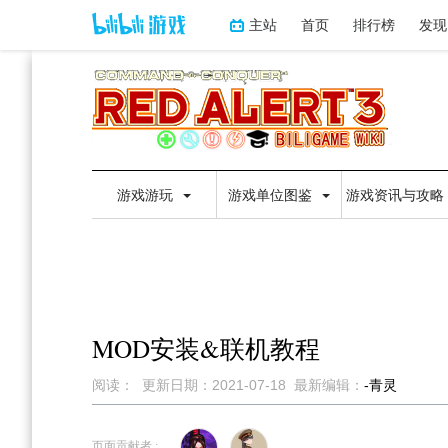
主站
首页
排行榜
发现
游戏游玩
游戏单位图鉴
游戏资讯与攻略
MOD安装&联机教程
阅读：
更新日期：
2021-07-18
最新编辑：
-青灵
跳
跳
到
到
页面贡献者 :