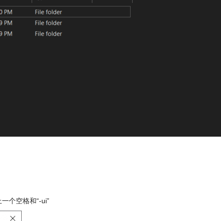
个空格和“-ui”