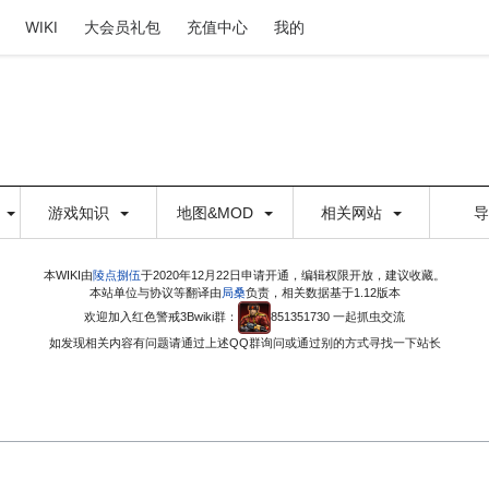
WIKI
大会员礼包
充值中心
我的
游戏知识
地图&MOD
相关网站
本WIKI由
陵点捌伍
于2020年12月22日申请开通，编辑权限开放，建议收藏。
本站单位与协议等翻译由
局桑
负责，相关数据基于1.12版本
欢迎加入红色警戒3Bwiki群：
851351730 一起抓虫交流
如发现相关内容有问题请通过上述QQ群询问或通过别的方式寻找一下站长