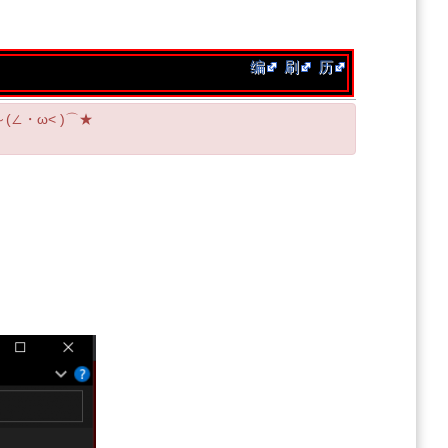
编
刷
历
(∠・ω< )⌒★