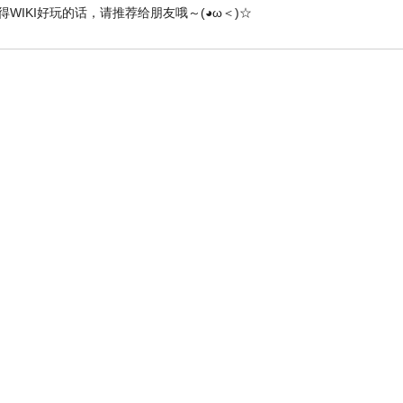
得WIKI好玩的话，请推荐给朋友哦～(◕ω＜)☆