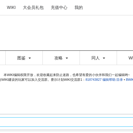
WIKI
大会员礼包
充值中心
我的
图鉴
攻略
同人
W
本WIKI编辑权限开放，欢迎收藏起来防止迷路，也希望有爱的小伙伴和我们一起编辑哟~
WIKI建设的玩家可以加入交流群。赛尔计划WIKI交流群1：
818743827
编辑帮助:目录
•
BW