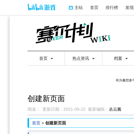
主站
首页
排行榜
发现
首页
热点资讯
档案
有兴趣想参与
创建新页面
阅读：
更新日期：
2021-09-22
最新编辑：
丛云酱
跳
跳
首页
>
创建新页面
到
到
导
搜