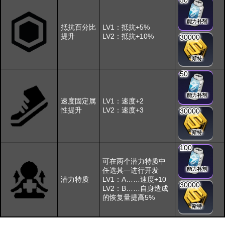
50
能力补剂
抵抗百分比
LV1：抵抗+5%
提升
LV2：抵抗+10%
30000
斯特
50
能力补剂
速度固定属
LV1：速度+2
性提升
LV2：速度+3
30000
斯特
100
可在两个潜力特质中
任选其一进行开发
能力补剂
潜力特质
LV1：A……速度+10
30000
LV2：B……自身造成
的恢复量提高5%
斯特