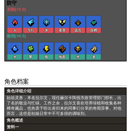
防守
克制(×2.0)
火
飞行
冰
圣灵
远古
自然
微弱(×0.5)
水
草
电
地面
光
龙
角色档案
角色详细介绍
始祖灵兽，本名拉尔文，现任赫尔卡阵线市政管理部门部长，出
了名的敬业与忙碌。工作之余，拉尔文喜欢培养绿植和收集各种
稀奇藏品，也热衷于听出差归来的同事们分享的奇闻异事。对他
而言，这些是枯燥日常中不可多得的调味剂。
角色概述
资料一