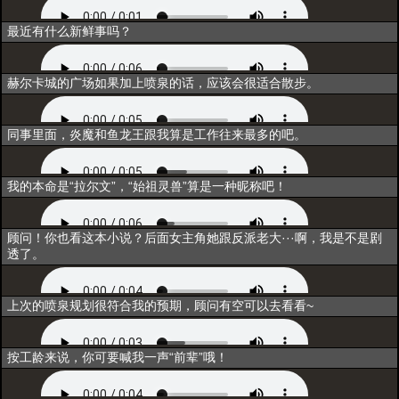
互动1
最近有什么新鲜事吗？
互动2
赫尔卡城的广场如果加上喷泉的话，应该会很适合散步。
互动3
同事里面，炎魔和鱼龙王跟我算是工作往来最多的吧。
互动4
我的本命是“拉尔文”，“始祖灵兽”算是一种昵称吧！
互动5
顾问！你也看这本小说？后面女主角她跟反派老大···啊，我是不是剧
透了。
闲聊1
上次的喷泉规划很符合我的预期，顾问有空可以去看看~
闲聊2
按工龄来说，你可要喊我一声“前辈”哦！