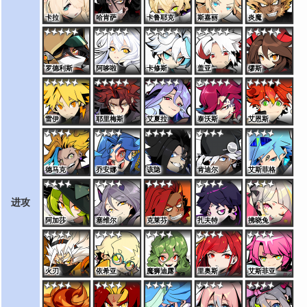
卡拉
哈肯萨
卡鲁耶克
斯嘉丽
炎魔
罗德利斯
阿哆啦
卡修斯
盖亚
缪斯
雷伊
耶里梅斯
艾夏拉
泰沃斯
艾恩斯
德马克
乔安娜
该隐
肯迪尔
艾斯菲格
进攻
阿加莎
塞维尔
克莱芬
扎夫特
拂晓兔
火刃
依希亚
魔狮迪露
里奥斯
艾斯菲亚