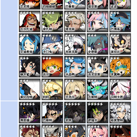
艾尼塔
烈焰猩猩
巴鲁斯
提亚斯
皮皮
古尔扎迪
肯扎特
塔克林
灵灵
巴弗洛
艾迪希洛
卡门兔
布林克斯
史密斯
派拉比
钢牙鲨
吉尔
水晶鸭
吉尼亚斯
灵翼蜂
索比拉特
利利
文杰尔
古斯特
贝特卡恩
弗里德
巴斯特
邪冥
萨瑞卡
哈莫雷特