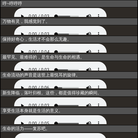
闲聊3
哼~哼哼哼
唤醒
万物有灵，我感觉到了。
同行
保持好奇心，生活才不会那么无趣。
重构
最罕见、最难得的，是生命与生命的相遇。
联结
生命流动的声音是这世上最悦耳的旋律。
归一
新生降临，落叶归根。这些，都是值得珍藏的瞬间。
超越
享受生活本身就是生活的意义。
释放技能
生命的活力——复苏吧。