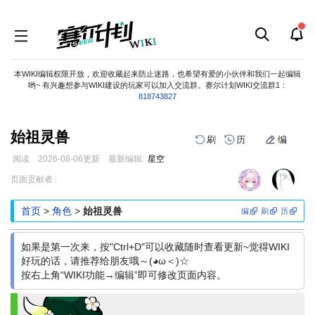
本WIKI编辑权限开放，欢迎收藏起来防止迷路，也希望有爱的小伙伴和我们一起编辑
哟~ 有兴趣想参与WIKI建设的玩家可以加入交流群。赛尔计划WIKI交流群1：
818743827
始祖灵兽
刷
历
编
阅读
2026-08-06
更新
最新编辑:
星空
跳
跳
页面贡献者 :
到
到
导
搜
首页
>
角色
>
始祖灵兽
编
刷
历
航
索
如果是第一次来，按"Ctrl+D"可以收藏随时查看更新~觉得WIKI
好玩的话，请推荐给朋友哦～(◕ω＜)☆
按右上角“WIKI功能→编辑”即可修改页面内容。