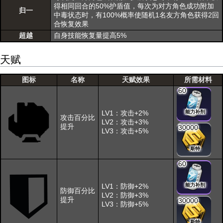
得相同回合的50%护盾值，每次为对方角色成功附加
归一
中毒状态时，有100%概率使随机1名友方角色获得2回
合恢复效果
超越
自身技能恢复量提高5%
天赋
图标
名称
天赋效果
所需材料
60
LV1：攻击+2%
能力补剂
攻击百分比
LV2：攻击+3%
提升
30000
LV3：攻击+5%
斯特
60
LV1：防御+2%
能力补剂
防御百分比
LV2：防御+3%
提升
30000
LV3：防御+5%
斯特