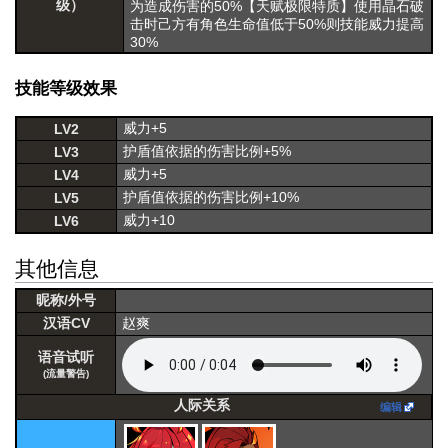
级）
为造成伤害的50%【天赋极限特质】使用晶石破
击时己方有角色生命值低于50%则技能威力提高
30%
技能等级效果
威力+5
LV2
护盾值依据的伤害比例+5%
LV3
威力+5
LV4
护盾值依据的伤害比例+10%
LV5
威力+10
LV6
其他信息
昵称/外号
汉语CV
赵爽
语音试听
(流量警告)
人际关系
编辑