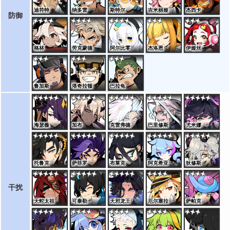
迪符特
纳多雷
斯特尔
吉米丽娅
杰西卡
防御
格林
劳克蒙德
阿尔比零
杰洛恩
伊娅丝
鲁加斯
塔奇拉顿
巴拉龟
海瑟薇
加布
克雷弗德
巴里修斯
尤米娜
托鲁克
萨菲罗
布莱克
阿克希亚
狄修斯
干扰
天蛇太祖
可泰勒
天邪龙王
厄尔塞拉
萨帕克