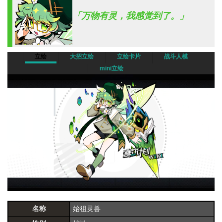
「万物有灵，我感觉到了。」
立绘
大招立绘
立绘卡片
战斗人模
mini立绘
名称
始祖灵兽