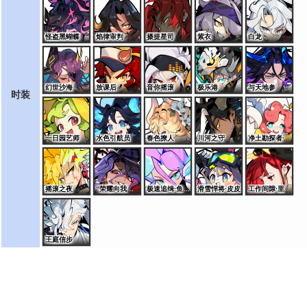
怪盗黑蝴蝶
焰律审判
摄提星司
紫衣
白龙
幻世沙海
放课后
音你摇滚
极乐港
与天地参
时装
一日园艺师
水色引航员
春色撩人
川河之守
净土勘探者·桑特诺娃
摇滚之夜
“荣耀向我俯首”·艾夏拉
极速追缉·鱼龙王
滑雪悍将·皮皮
工作间隙·里奥斯
王庭信步