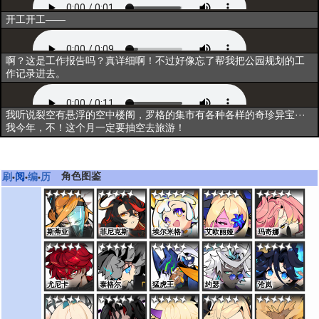
出战
开工开工——
资料一
啊？这是工作报告吗？真详细啊！不过好像忘了帮我把公园规划的工
作记录进去。
资料二
我听说裂空有悬浮的空中楼阁，罗格的集市有各种各样的奇珍异宝···
我今年，不！这个月一定要抽空去旅游！
角色图鉴
刷
阅
编
历
•
•
•
斯蒂亚
菲尼克斯
埃尔米格
艾欧丽娅
玛奇娜
尤尼卡
泰格尔
猛虎王
约瑟
沧岚