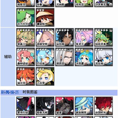
格斯克
布鲁
尤纳斯
布布花
沙罗希瓦
古力可可
蘑菇怪
茉蕊儿
蓓丽安特
朵拉格
鱼龙王
始祖灵兽
辅助
桑特诺娃
巴伯洛
塔西亚
卡西露
克拉肯
迪尔克
小豆芽
时装图鉴
刷
阅
编
历
•
•
•
零号行动
暗夜无终
盛宴
家政精英
休憩时光