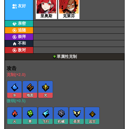
友好
里奥斯
克莱芬
亲密
追随
崇拜
不和
敌对
草属性克制
攻击
克制(×2.0)
水
地面
光
微弱(×0.5)
火
草
飞行
机械
圣灵
远古