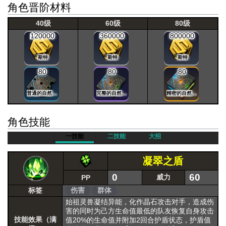
角色晋阶材料
40级
60级
80级
120000
360000
800000
斯特
斯特
斯特
80
80
80
普通的自然晶片
完整的自然晶片
精密的自然晶片
角色技能
一技能
二技能
大招
凝翠之盾
0
60
威力
PP
标签
伤害
群体
始祖灵兽凝结异能，化作晶石攻击对手，造成伤
害的同时为己方生命值最低的队友恢复自身攻击
技能效果（满
值20%的生命值并附加2回合护盾状态，护盾值