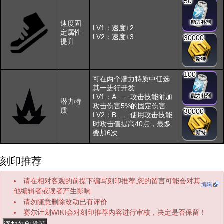
50
速度固
能力补剂
LV1：速度+2
定属性
LV2：速度+3
30000
提升
斯特
100
可在两个潜力特质中任选
其一进行开发
LV1：A……攻击技能附加
能力补剂
潜力特
攻击伤害5%的固定伤害
质
30000
LV2：B……使用攻击技能
时攻击值提高40点，最多
叠加6次
斯特
刻印推荐
请在相对客观的前提下编写刻印推荐,您的留言可能会对其
编辑
他编辑者或读者产生影响
请勿随意删除改动已有评价
赛尔计划WIKI会对刻印推荐内容进行审核，决定是否保留！