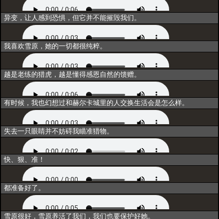
同行
异变，让人感到恐惧，但它并不能摧毁我们。
重构
我喜欢雪原，她的一切都很纯粹。
联结
越是老练的猎虎，越是懂得感恩自然的馈赠。
归一
有时候，我也幻想过和赫尔卡城里的人交换生活会是怎么样。
超越
失去一只眼睛并不妨碍我瞄准猎物。
释放技能
快、狠、准！
出战
都准备好了。
资料一
雪原很好，雪原养活了我们，我们也要保护好她。