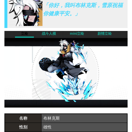
「你好，我叫布林克斯，雪原祝福
你健康平安。」
立绘
战斗人模
mini立绘
剧情立绘
名称
布林克斯
性别
雄性