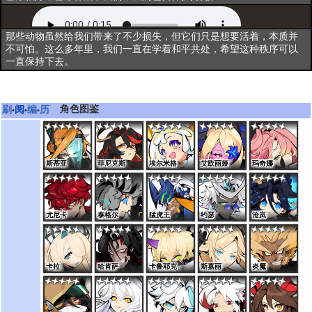
资料二
那些动物虽然给我们带来了不少损失，但它们只是想要活着，本质并
不可怕。这么多年里，我们一直在学着和平共处，希望这种秩序可以
一直保持下去。
角色图鉴
刷
阅
编
历
•
•
•
斯蒂亚
菲尼克斯
埃尔米格
艾欧丽娅
玛奇娜
尤尼卡
泰格尔
猛虎王
约瑟
沧岚
卡拉
哈肯萨
卡鲁耶克
斯嘉丽
炎魔