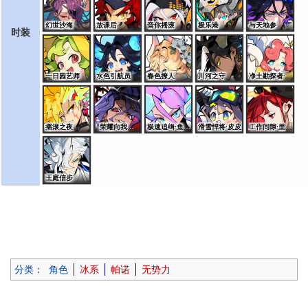
幻世沙海
放课后
音你摇滚
极乐港
与天地参
时装
一日园艺师
水色引航员
春色撩人
川河之守
净土勘探者·桑特诺娃
摇滚之夜
“荣耀向我俯首”·艾夏拉
极速追缉·鱼龙王
滑雪悍将·皮皮
工作间隙·里奥斯
王庭信步
分类
：
角色
冰系
帕诺
无势力