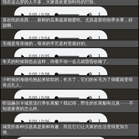
互动3
现在这么穿的人不多，大家喜欢更加时尚的打扮。
互动4
喜欢吃的东西……新鲜的瓜果蔬菜都爱吃。尤其是那些热带水果，好
甜啊。
互动5
毛领是母亲做的，母亲的手艺是村里最好的。
闲聊1
冬天的时候我也会这样，待着不动一会儿就昏昏欲睡了。
闲聊2
小时候的海德伦抱起来软软的，长大了，它们的长毛为了保暖就变得
有点扎人。
闲聊3
听说赫尔卡城里流行养长尾貂？我记得，野生的长尾貂有点臭······不
知道家养的怎么样。
唤醒
城里的各种仪器真是新鲜有趣，而且它们让大家的生活变得更加方
便。