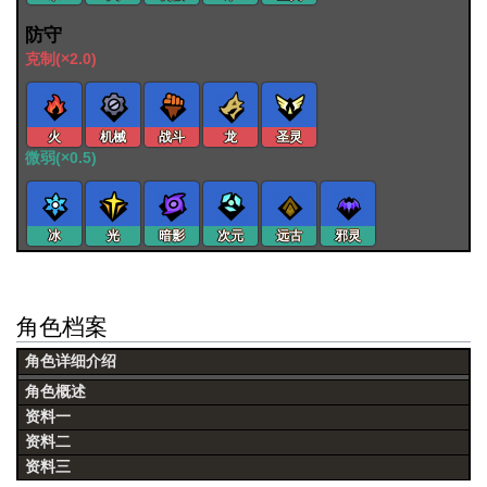
防守
克制(×2.0)
火
机械
战斗
龙
圣灵
微弱(×0.5)
冰
光
暗影
次元
远古
邪灵
角色档案
角色详细介绍
角色概述
资料一
资料二
资料三