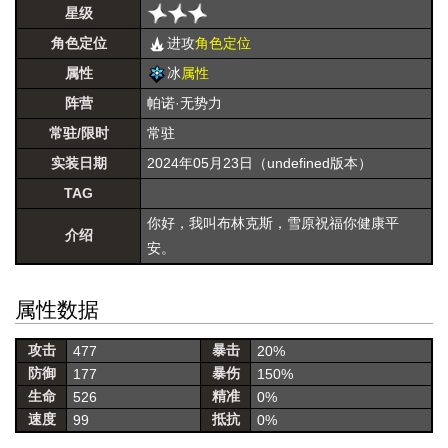
星级
角色定位
进攻
角色定位
属性
冰
属性
阵营
帕诺·无势力
常驻/限时
常驻
实装日期
2024年05月23日（undefined版本）
TAG
你好，我叫布林克斯，雪原祝福你健康平
介绍
安。
属性数据
攻击
暴击
477
20%
防御
暴伤
177
150%
生命
精准
526
0%
速度
抵抗
99
0%