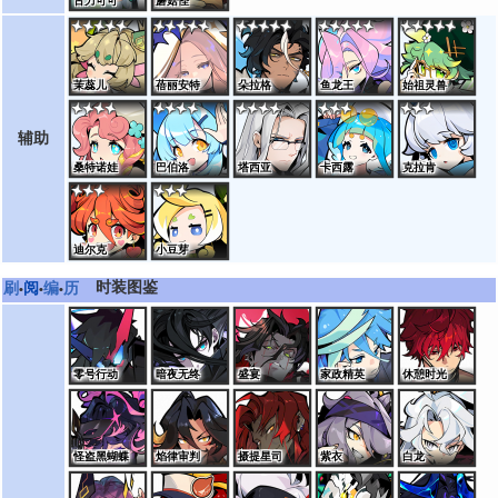
古力可可
蘑菇怪
茉蕊儿
蓓丽安特
朵拉格
鱼龙王
始祖灵兽
辅助
桑特诺娃
巴伯洛
塔西亚
卡西露
克拉肯
迪尔克
小豆芽
时装图鉴
刷
阅
编
历
•
•
•
零号行动
暗夜无终
盛宴
家政精英
休憩时光
怪盗黑蝴蝶
焰律审判
摄提星司
紫衣
白龙