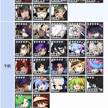
格林
劳克蒙德
阿尔比零
杰洛恩
伊娅丝
鲁加斯
塔奇拉顿
巴拉龟
海瑟薇
加布
克雷弗德
巴里修斯
尤米娜
托鲁克
萨菲罗
布莱克
阿克希亚
狄修斯
干扰
天蛇太祖
可泰勒
天邪龙王
厄尔塞拉
萨帕克
格斯克
布鲁
尤纳斯
布布花
沙罗希瓦