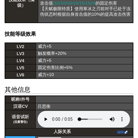
攻击值
(10/10/10/10/15/15)%
的固定伤害
级）
【天赋极限特质】使用寒冰之刃前对手已处于冻
伤状态时根据自身攻击值的10%的提高攻击伤害
技能等级效果
威力+5
LV2
触发概率+20%
LV3
威力+5
LV4
固定伤害比例+5%
LV5
威力+10
LV6
其他信息
昵称/外号
汉语CV
吕思衡
语音试听
(流量警告)
人际关系
编辑