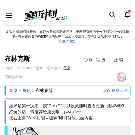
本WIKI编辑权限开放，欢迎收藏起来防止迷路，也希望有爱的小伙伴和我们一起编辑
哟~ 有兴趣想参与WIKI建设的玩家可以加入交流群。赛尔计划WIKI交流群1：
818743827
布林克斯
刷
历
编
阅读
2026-08-06
更新
最新编辑:
星空
跳
跳
页面贡献者 :
到
到
导
搜
首页
>
角色
>
布林克斯
编
刷
历
航
索
如果是第一次来，按"Ctrl+D"可以收藏随时查看更新~觉得WIKI
好玩的话，请推荐给朋友哦～(◕ω＜)☆
按右上角“WIKI功能→编辑”即可修改页面内容。