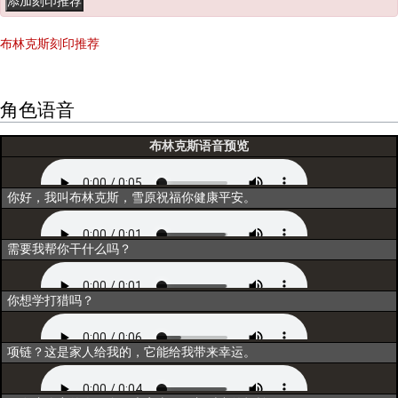
布林克斯刻印推荐
角色语音
布林克斯语音预览
初次登场
你好，我叫布林克斯，雪原祝福你健康平安。
选择
需要我帮你干什么吗？
互动1
你想学打猎吗？
互动2
项链？这是家人给我的，它能给我带来幸运。