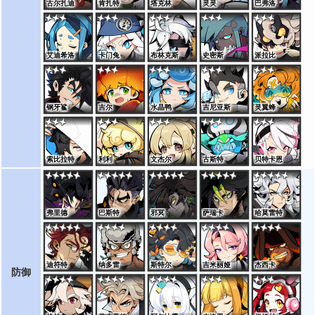
古尔扎迪
肯扎特
塔克林
灵灵
巴弗洛
艾迪希洛
卡门兔
布林克斯
史密斯
派拉比
钢牙鲨
吉尔
水晶鸭
吉尼亚斯
灵翼蜂
索比拉特
利利
文杰尔
古斯特
贝特卡恩
弗里德
巴斯特
邪冥
萨瑞卡
哈莫雷特
迪符特
纳多雷
斯特尔
吉米丽娅
杰西卡
防御