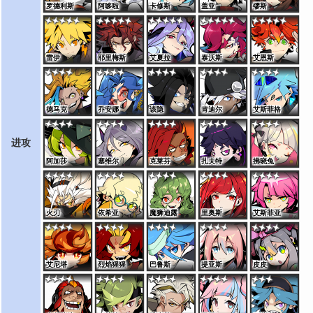
罗德利斯
阿哆啦
卡修斯
盖亚
缪斯
雷伊
耶里梅斯
艾夏拉
泰沃斯
艾恩斯
德马克
乔安娜
该隐
肯迪尔
艾斯菲格
进攻
阿加莎
塞维尔
克莱芬
扎夫特
拂晓兔
火刃
依希亚
魔狮迪露
里奥斯
艾斯菲亚
艾尼塔
烈焰猩猩
巴鲁斯
提亚斯
皮皮