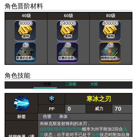
角色晋阶材料
40级
60级
80级
80000
240000
400000
斯特
斯特
斯特
40
40
40
普通的自然晶片
完整的自然晶片
精密的自然晶片
角色技能
一技能
二技能
大招
寒冰之刃
0
70
威力
PP
标签
伤害
单体
布林克斯发射锋利的冰刃，
(50/50/70/70/70/70)%
概率为对手附加2回合
冻
伤
状态；出手前对手已处于
冻伤
状态时附加自身
技能效果（满