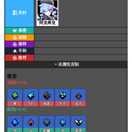
友好
阿克希亚
亲密
追随
崇拜
不和
敌对
冰属性克制
攻击
克制(×2.0)
草
飞行
地面
次元
远古
微弱(×0.5)
水
火
机械
冰
圣灵