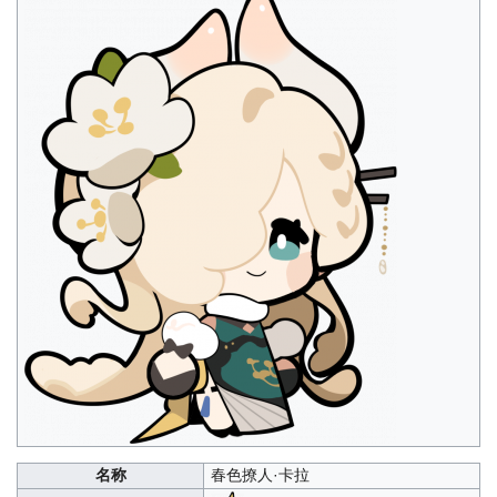
名称
春色撩人·卡拉