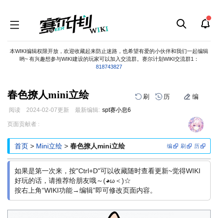
本WIKI编辑权限开放，欢迎收藏起来防止迷路，也希望有爱的小伙伴和我们一起编辑
哟~ 有兴趣想参与WIKI建设的玩家可以加入交流群。赛尔计划WIKI交流群1：
818743827
春色撩人mini立绘
刷
历
编
阅读
2024-02-07
更新
最新编辑:
spt赛小息6
跳
跳
页面贡献者 :
到
到
导
搜
首页
>
Mini立绘
>
春色撩人mini立绘
编
刷
历
航
索
如果是第一次来，按"Ctrl+D"可以收藏随时查看更新~觉得WIKI
好玩的话，请推荐给朋友哦～(◕ω＜)☆
按右上角“WIKI功能→编辑”即可修改页面内容。