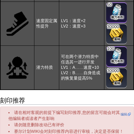
50
能力补剂
速度固定属
LV1：速度+2
性提升
LV2：速度+3
30000
斯特
100
可在两个潜力特质中
任选其一进行开发
能力补剂
潜力特质
LV1：A……速度+10
30000
LV2：B……自身造成
的恢复量提高5%
斯特
刻印推荐
请在相对客观的前提下编写刻印推荐,您的留言可能会对其
编辑
他编辑者或读者产生影响
请勿随意删除改动已有评价
赛尔计划WIKI会对刻印推荐内容进行审核，决定是否保留！