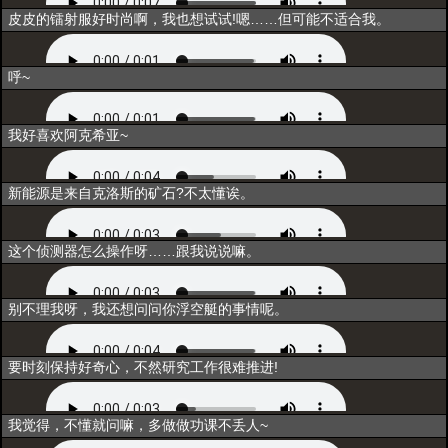
互动3
皮皮的镭射服好时尚啊，我也想试试!嗯……但可能不适合我。
互动4
呼~
互动5
我好喜欢阿克希亚~
闲聊1
新能源是来自克洛斯的矿石?不太懂诶。
闲聊2
这个侦测器怎么操作呀……跟我说说嘛。
闲聊3
别不理我呀，我还想问问你浮空艇的事情呢。
唤醒
要时刻保持好奇心，不然研究工作很难推进!
同行
我觉得，不懂就问嘛，多做做功课不丢人~