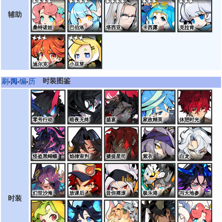
辅助
桑特诺娃
巴伯洛
塔西亚
卡西露
克拉肯
迪尔克
小豆芽
时装图鉴
刷
阅
编
历
•
•
•
零号行动
暗夜无终
盛宴
家政精英
休憩时光
怪盗黑蝴蝶
焰律审判
摄提星司
紫衣
白龙
幻世沙海
放课后
音你摇滚
极乐港
与天地参
时装