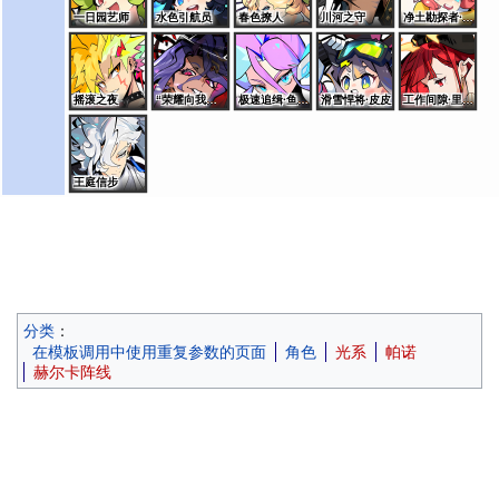
一日园艺师
水色引航员
春色撩人
川河之守
净土勘探者·桑特诺娃
摇滚之夜
“荣耀向我俯首”·艾夏拉
极速追缉·鱼龙王
滑雪悍将·皮皮
工作间隙·里奥斯
王庭信步
分类
：
在模板调用中使用重复参数的页面
角色
光系
帕诺
赫尔卡阵线