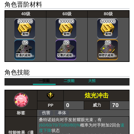
角色晋阶材料
40级
60级
80级
100000
300000
600000
斯特
斯特
斯特
60
60
60
普通的超能晶片
完整的超能晶片
精密的超能晶片
角色技能
一技能
二技能
大招
炫光冲击
0
70
威力
PP
标签
伤害
单体
桑特诺娃向对手发射耀眼光束，有
(60/60/70/70/80/80)%
概率为对手附加2回合
速
度下降
状态
技能效果（满