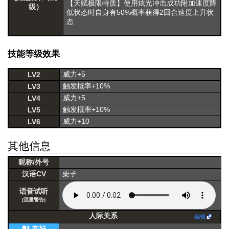
【天赋极限特质】使用炫光冲击成功附加速度降
级）
低状态时自身有50%概率获得2回合速度上升状
态
技能等级效果
威力+5
LV2
触发概率+10%
LV3
威力+5
LV4
触发概率+10%
LV5
威力+10
LV6
其他信息
昵称/外号
汉语CV
栗子
语音试听
(流量警告)
人际关系
编辑
友好