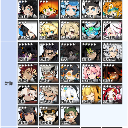
钢牙鲨
吉尔
水晶鸭
吉尼亚斯
灵翼蜂
索比拉特
利利
文杰尔
古斯特
贝特卡恩
弗里德
巴斯特
邪冥
萨瑞卡
哈莫雷特
迪符特
纳多雷
斯特尔
吉米丽娅
杰西卡
防御
格林
劳克蒙德
阿尔比零
杰洛恩
伊娅丝
鲁加斯
塔奇拉顿
巴拉龟