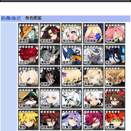
角色图鉴
刷
阅
编
历
•
•
•
斯蒂亚
菲尼克斯
埃尔米格
艾欧丽娅
玛奇娜
尤尼卡
泰格尔
猛虎王
约瑟
沧岚
卡拉
哈肯萨
卡鲁耶克
斯嘉丽
炎魔
罗德利斯
阿哆啦
卡修斯
盖亚
缪斯
雷伊
耶里梅斯
艾夏拉
泰沃斯
艾恩斯