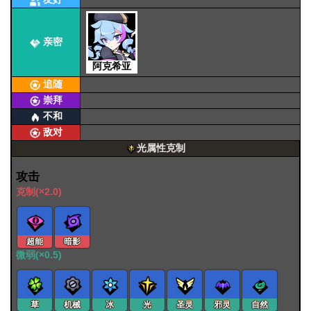
亲密
阿克希亚
追随
崇拜
不和
敌对
光属性克制
攻击
克制(×2.0)
超能
暗影
微弱(×0.5)
草
机械
冰
光
圣灵
邪灵
自然