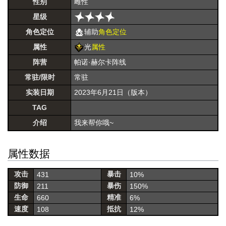
性别
雌性
星级
角色定位
辅助
角色定位
属性
光
属性
阵营
帕诺·赫尔卡阵线
常驻/限时
常驻
实装日期
2023年6月21日（版本）
TAG
介绍
我来帮你哦~
属性数据
攻击
暴击
431
10%
防御
暴伤
211
150%
生命
精准
660
6%
速度
抵抗
108
12%