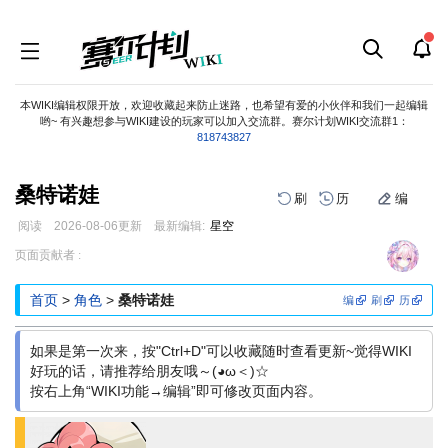
本WIKI编辑权限开放，欢迎收藏起来防止迷路，也希望有爱的小伙伴和我们一起编辑
哟~ 有兴趣想参与WIKI建设的玩家可以加入交流群。赛尔计划WIKI交流群1：
818743827
桑特诺娃
刷
历
编
阅读
2026-08-06
更新
最新编辑:
星空
跳
跳
页面贡献者 :
到
到
导
搜
首页
>
角色
>
桑特诺娃
编
刷
历
航
索
如果是第一次来，按"Ctrl+D"可以收藏随时查看更新~觉得WIKI
好玩的话，请推荐给朋友哦～(◕ω＜)☆
按右上角“WIKI功能→编辑”即可修改页面内容。