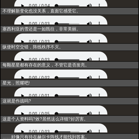
重构
不理解新变化也没关系，直面它感受它。
联结
塞西利亚的雪还是一如既往，非常美丽。
归一
纵使时空交错，阵线秩序不灭。
超越
每颗星星都有存在的意义，不管它是否发亮。
释放技能
星光，照耀吧!
出战
这就是作战吗?
资料一
这是个人资料吗?效?居然这么详细?好厉害。
资料二
……好像只有待在赫尔卡阵线才能找到答案。