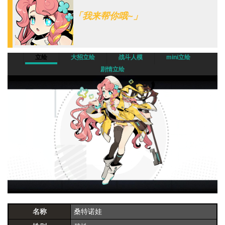
「我来帮你哦~」
立绘
大招立绘
战斗人模
mini立绘
剧情立绘
名称
桑特诺娃