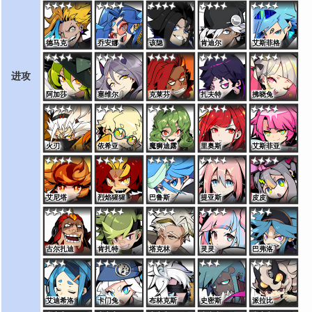
德马克
乔安娜
该隐
肯迪尔
艾斯菲格
进攻
阿加莎
塞维尔
克莱芬
扎夫特
拂晓兔
火刃
依希亚
魔狮迪露
里奥斯
艾斯菲亚
艾尼塔
烈焰猩猩
巴鲁斯
提亚斯
皮皮
古尔扎迪
肯扎特
塔克林
灵灵
巴弗洛
艾迪希洛
卡门兔
布林克斯
史密斯
派拉比