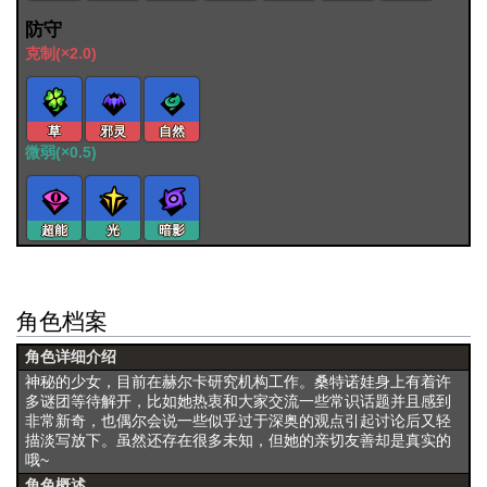
防守
克制(×2.0)
草
邪灵
自然
微弱(×0.5)
超能
光
暗影
角色档案
角色详细介绍
神秘的少女，目前在赫尔卡研究机构工作。桑特诺娃身上有着许
多谜团等待解开，比如她热衷和大家交流一些常识话题并且感到
非常新奇，也偶尔会说一些似乎过于深奥的观点引起讨论后又轻
描淡写放下。虽然还存在很多未知，但她的亲切友善却是真实的
哦~
角色概述