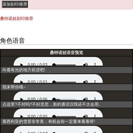
桑特诺娃刻印推荐
角色语音
桑特诺娃语音预览
初次登场
向着有光的地方前进吧!
选择
我来帮你哦~
互动1
点这里?不对吗?不好意思，新的通话仪我还不太会用。
互动2
塞西利亚的雪景非常美，有机会你一定要来看看呀!