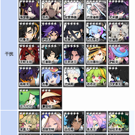
海瑟薇
加布
克雷弗德
巴里修斯
尤米娜
托鲁克
萨菲罗
布莱克
阿克希亚
狄修斯
干扰
天蛇太祖
可泰勒
天邪龙王
厄尔塞拉
萨帕克
格斯克
布鲁
尤纳斯
布布花
沙罗希瓦
古力可可
蘑菇怪
茉蕊儿
蓓丽安特
朵拉格
鱼龙王
始祖灵兽