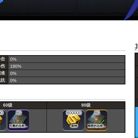
暴击
0%
暴伤
180%
精准
0%
抵抗
0%
60级
80级
00
80
800000
80
完整的自然晶片
斯特
精密的自然晶片