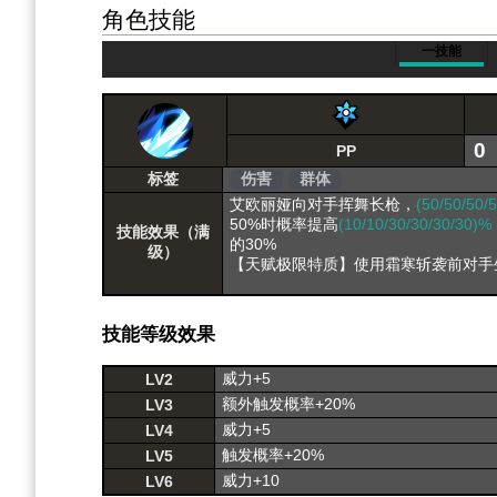
角色技能
一技能
0
PP
标签
伤害
群体
艾欧丽娅向对手挥舞长枪，
(50/50/50/
50%时概率提高
(10/10/30/30/30/30)%
技能效果（满
的30%
级）
【天赋极限特质】使用霜寒斩袭前对手生
技能等级效果
威力+5
LV2
额外触发概率+20%
LV3
威力+5
LV4
触发概率+20%
LV5
威力+10
LV6