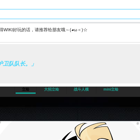
得WIKI好玩的话，请推荐给朋友哦～(◕ω＜)☆
护卫队队长。」
立绘
大招立绘
战斗人模
mini立绘