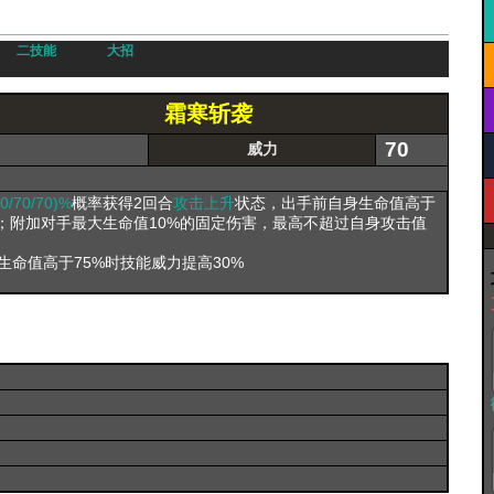
二技能
大招
霜寒斩袭
70
威力
50/70/70)%
概率获得2回合
攻击上升
状态，出手前自身生命值高于
；附加对手最大生命值10%的固定伤害，最高不超过自身攻击值
命值高于75%时技能威力提高30%