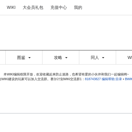
WIKI
大会员礼包
充值中心
我的
图鉴
攻略
同人
W
本WIKI编辑权限开放，欢迎收藏起来防止迷路，也希望有爱的小伙伴和我们一起编辑哟~
WIKI建设的玩家可以加入交流群。赛尔计划WIKI交流群1：
818743827
编辑帮助:目录
•
BW