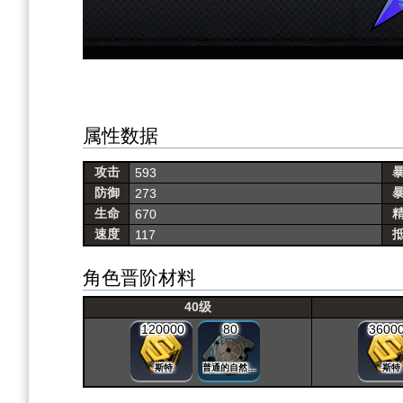
属性数据
攻击
593
防御
273
生命
670
速度
117
角色晋阶材料
40级
120000
80
3600
斯特
普通的自然晶片
斯特