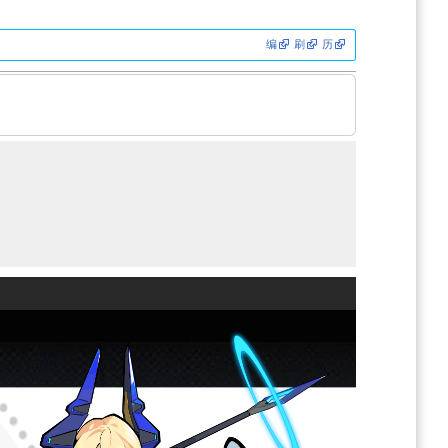
编
刷
历