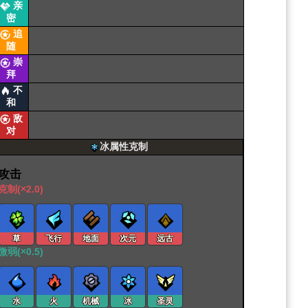
亲
密
追
随
崇
拜
不
和
敌
对
冰属性克制
攻击
克制(×2.0)
草
飞行
地面
次元
远古
微弱(×0.5)
水
火
机械
冰
圣灵