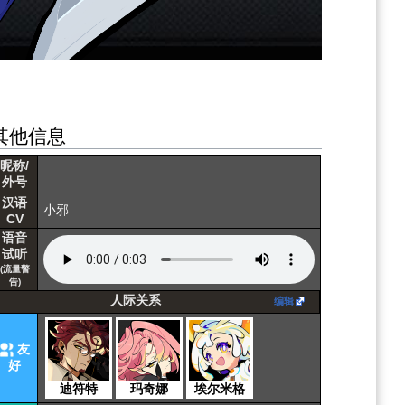
其他信息
魂
印
昵称/
外号
汉语
小邪
CV
语音
试听
(流量警
告)
人际关系
编辑
友
好
迪符特
玛奇娜
埃尔米格