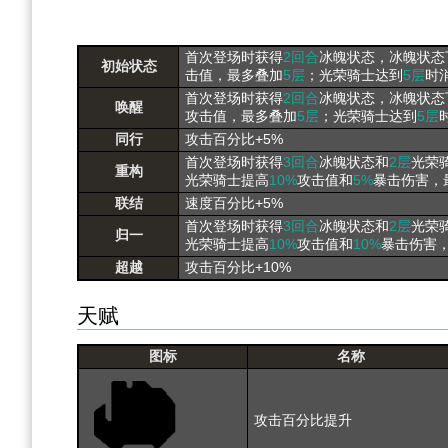
首次登场时获得
2回合
冰魄状态，冰魄状态
初始状态
击值，最多叠加
5层
；光荣骑士达到
5层
时
首次登场时获得
2回合
冰魄状态，冰魄状态
唤醒
攻击值，最多叠加
5层
；光荣骑士达到
5层
同行
攻击百分比+5%
首次登场时获得
3回合
冰魄状态和
2层
光荣
重构
光荣骑士提高
10%
攻击值和
5%
暴击伤害，
联结
速度百分比+5%
首次登场时获得
3回合
冰魄状态和
2层
光荣
归一
光荣骑士提高
10%
攻击值和
10%
暴击伤害
超越
攻击百分比+10%
天赋
图标
名称
攻击百分比提升