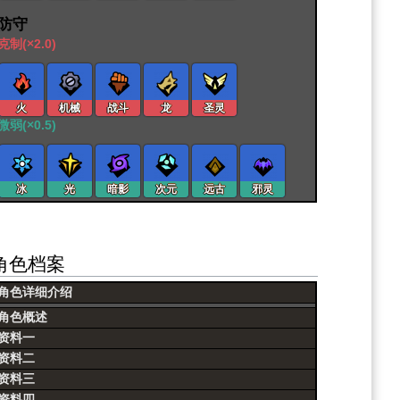
防守
克制(×2.0)
火
机械
战斗
龙
圣灵
微弱(×0.5)
冰
光
暗影
次元
远古
邪灵
角色档案
角色详细介绍
角色概述
资料一
资料二
资料三
资料四