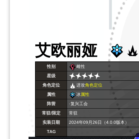
艾欧丽娅
性别
雌性
星级
角色定位
进攻
角色定位
属性
冰
属性
阵营
·复兴工会
常驻/限定
常驻
实装日期
2024年09月26日（4.0.0版本）
TAG