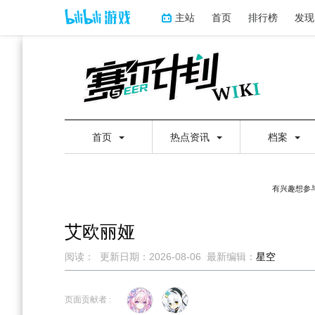
主站
首页
排行榜
发现
首页
热点资讯
档案
有兴趣想参与
艾欧丽娅
阅读：
更新日期：
2026-08-06
最新编辑：
星空
跳
跳
到
到
页面贡献者 :
导
搜