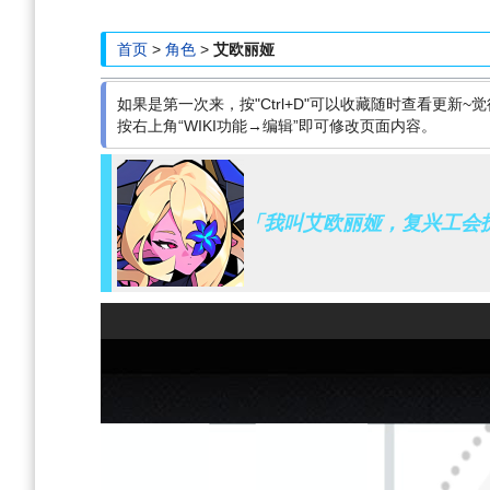
航
索
首页
>
角色
>
艾欧丽娅
如果是第一次来，按"Ctrl+D"可以收藏随时查看更新~觉
按右上角“WIKI功能→编辑”即可修改页面内容。
「我叫艾欧丽娅，复兴工会