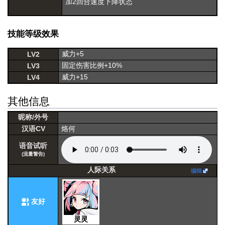
加2回合速度下降状态
技能等级效果
威力+5
LV2
固定伤害比例+10%
LV3
威力+15
LV4
其他信息
昵称/外号
汉语CV
烙何
语音试听
(流量警告)
人际关系
编辑
友好
灵灵