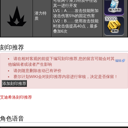
可在两个潜力特质中任选
其一进行开发
LV1：A……攻击技能附加
能力补剂
潜力特
攻击伤害5%的固定伤害
质
30000
LV2：B……使用攻击技能
时攻击值提高40点，最多
叠加6次
斯特
刻印推荐
请在相对客观的前提下编写刻印推荐,您的留言可能会对其
编辑
他编辑者或读者产生影响
请勿随意删除改动已有评价
赛尔计划WIKI会对刻印推荐内容进行审核，决定是否保留！
艾迪希洛刻印推荐
角色语音