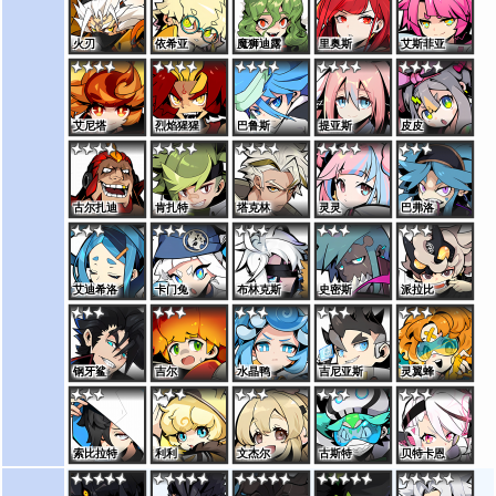
火刃
依希亚
魔狮迪露
里奥斯
艾斯菲亚
艾尼塔
烈焰猩猩
巴鲁斯
提亚斯
皮皮
古尔扎迪
肯扎特
塔克林
灵灵
巴弗洛
艾迪希洛
卡门兔
布林克斯
史密斯
派拉比
钢牙鲨
吉尔
水晶鸭
吉尼亚斯
灵翼蜂
索比拉特
利利
文杰尔
古斯特
贝特卡恩