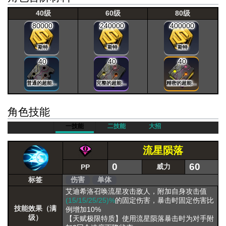
40级
60级
80级
80000
240000
400000
斯特
斯特
斯特
40
40
40
普通的超能晶片
完整的超能晶片
精密的超能晶片
角色技能
一技能
二技能
大招
流星陨落
0
60
威力
PP
标签
伤害
单体
艾迪希洛召唤流星攻击敌人，附加自身攻击值
(15/15/25/25)%
的固定伤害，暴击时固定伤害比
技能效果（满
例增加10%
级）
【天赋极限特质】使用流星陨落暴击时为对手附