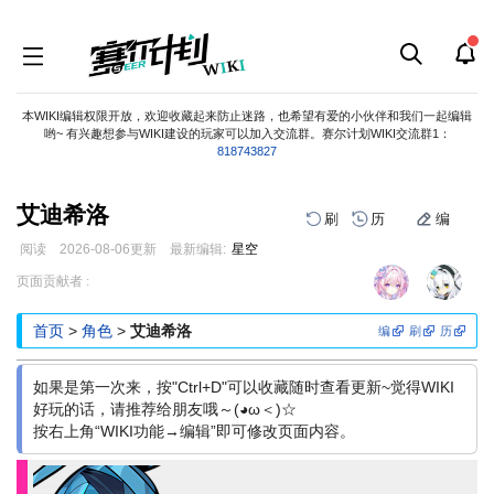
本WIKI编辑权限开放，欢迎收藏起来防止迷路，也希望有爱的小伙伴和我们一起编辑
哟~ 有兴趣想参与WIKI建设的玩家可以加入交流群。赛尔计划WIKI交流群1：
818743827
艾迪希洛
刷
历
编
阅读
2026-08-06
更新
最新编辑:
星空
跳
跳
页面贡献者 :
到
到
导
搜
首页
>
角色
>
艾迪希洛
编
刷
历
航
索
如果是第一次来，按"Ctrl+D"可以收藏随时查看更新~觉得WIKI
好玩的话，请推荐给朋友哦～(◕ω＜)☆
按右上角“WIKI功能→编辑”即可修改页面内容。