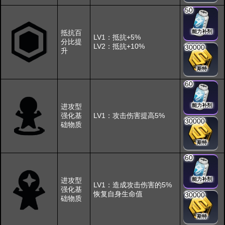
50
抵抗百
能力补剂
LV1：抵抗+5%
分比提
LV2：抵抗+10%
30000
升
斯特
60
进攻型
能力补剂
强化基
LV1：攻击伤害提高5%
30000
础物质
斯特
60
进攻型
能力补剂
LV1：造成攻击伤害的5%
强化基
恢复自身生命值
30000
础物质
斯特