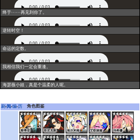
超越
终于······再见到你了。
释放技能
逆转时空！
出战
命运的定数。
资料一
我相信我们一定会重逢。
资料二
海瑟薇小姐，真是个温柔的人呢。
角色图鉴
刷
阅
编
历
•
•
•
斯蒂亚
菲尼克斯
埃尔米格
艾欧丽娅
玛奇娜