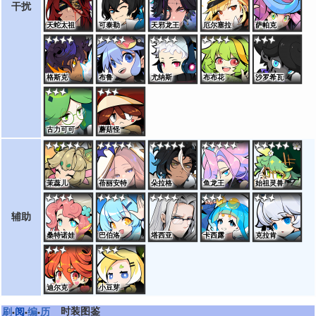
干扰
天蛇太祖
可泰勒
天邪龙王
厄尔塞拉
萨帕克
格斯克
布鲁
尤纳斯
布布花
沙罗希瓦
古力可可
蘑菇怪
茉蕊儿
蓓丽安特
朵拉格
鱼龙王
始祖灵兽
辅助
桑特诺娃
巴伯洛
塔西亚
卡西露
克拉肯
迪尔克
小豆芽
时装图鉴
刷
阅
编
历
•
•
•