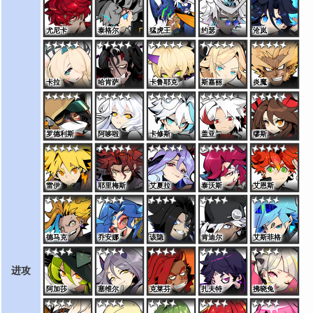
尤尼卡
泰格尔
猛虎王
约瑟
沧岚
卡拉
哈肯萨
卡鲁耶克
斯嘉丽
炎魔
罗德利斯
阿哆啦
卡修斯
盖亚
缪斯
雷伊
耶里梅斯
艾夏拉
泰沃斯
艾恩斯
德马克
乔安娜
该隐
肯迪尔
艾斯菲格
进攻
阿加莎
塞维尔
克莱芬
扎夫特
拂晓兔