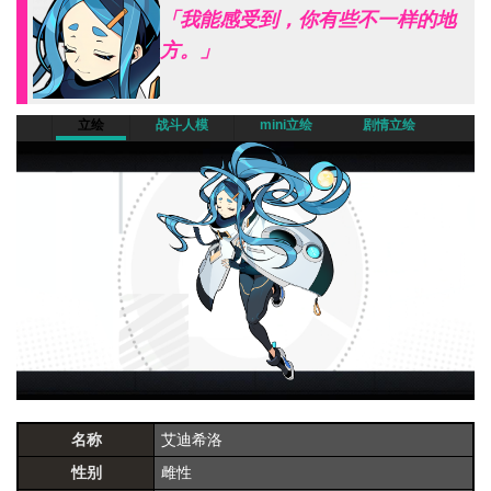
「我能感受到，你有些不一样的地
方。」
立绘
战斗人模
mini立绘
剧情立绘
名称
艾迪希洛
性别
雌性