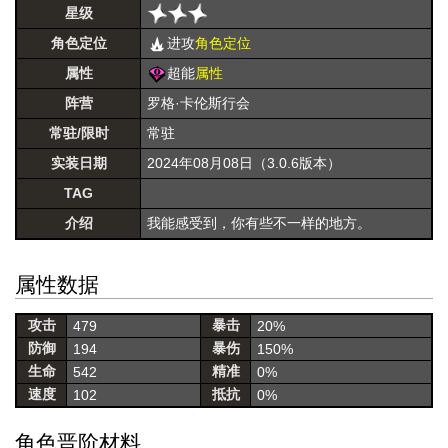
星级
角色定位
进攻
角色定位
属性
超能
属性
阵营
罗格·卡伦斯行会
常驻/限时
常驻
实装日期
2024年08月08日（3.0.6版本）
TAG
介绍
我能感受到，你有些不一样的地方。
属性数据
攻击
暴击
479
20%
防御
暴伤
194
150%
生命
精准
542
0%
速度
抵抗
102
0%
角色晋阶材料