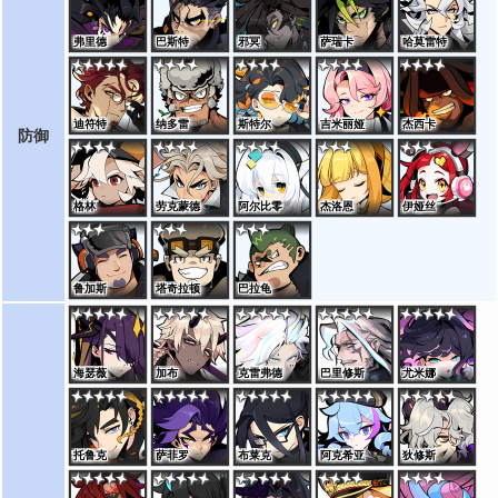
弗里德
巴斯特
邪冥
萨瑞卡
哈莫雷特
迪符特
纳多雷
斯特尔
吉米丽娅
杰西卡
防御
格林
劳克蒙德
阿尔比零
杰洛恩
伊娅丝
鲁加斯
塔奇拉顿
巴拉龟
海瑟薇
加布
克雷弗德
巴里修斯
尤米娜
托鲁克
萨菲罗
布莱克
阿克希亚
狄修斯