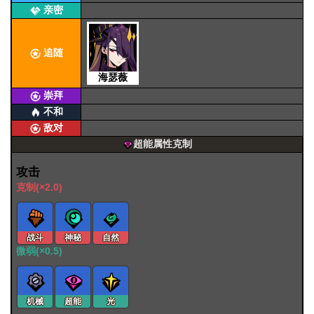
亲密
追随
海瑟薇
崇拜
不和
敌对
超能属性克制
攻击
克制(×2.0)
战斗
神秘
自然
微弱(×0.5)
机械
超能
光