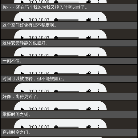
闲聊1
你······还在吗？我以为我又掉入时空夹缝了。
闲聊2
这个空间好像有些不稳定啊。
闲聊3
这样安安静静的也挺好。
唤醒
一刻不停。
同行
时间可以被逆转，但不能被阻止。
重构
好像，离得更近了。
联结
掌握时间之钥。
归一
穿越时空之门。