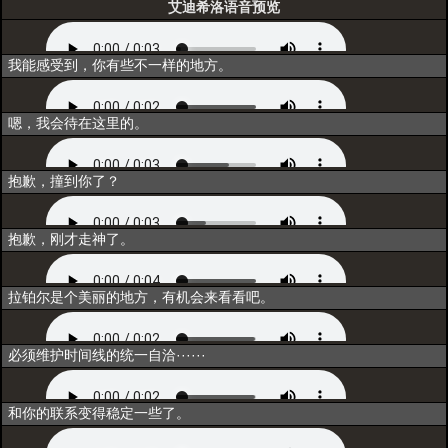
艾迪希洛语音预览
初次登场
我能感受到，你有些不一样的地方。
选择
嗯，我会待在这里的。
互动1
抱歉，撞到你了？
互动2
抱歉，刚才走神了。
互动3
拉铂尔是个美丽的地方，有机会来看看吧。
互动4
必须维护时间线的统一自洽······
互动5
和你的联系变得稳定一些了。