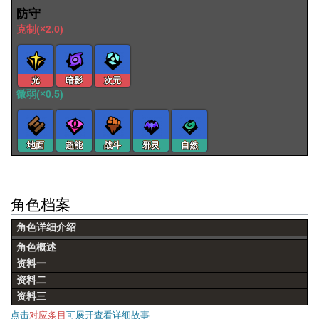
防守
克制(×2.0)
光
暗影
次元
微弱(×0.5)
地面
超能
战斗
邪灵
自然
角色档案
角色详细介绍
角色概述
资料一
资料二
资料三
点击
对应条目
可展开查看详细故事