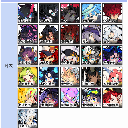
零号行动
暗夜无终
盛宴
家政精英
休憩时光
怪盗黑蝴蝶
焰律审判
摄提星司
紫衣
白龙
幻世沙海
放课后
音你摇滚
极乐港
与天地参
时装
一日园艺师
水色引航员
春色撩人
川河之守
净土勘探者·桑特诺娃
摇滚之夜
“荣耀向我俯首”·艾夏拉
极速追缉·鱼龙王
滑雪悍将·皮皮
工作间隙·里奥斯
王庭信步