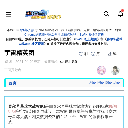
本WIKI由
spt赛小息6
于2020年05月27日担任站长并维护更新，编辑权限开放，如遇
Chrome浏览器登陆后无法编辑点这里
BWIKI反馈留言板
目前WIKI是开放编辑权限，任何人都可以在遵守《
BWIKI社区规则
》和《
赛尔号星球
大战WIKI社区规则
》的前提下进行内容制作，违规者将会被封禁。
宇宙精英团
刷
历
编
阅读
2021-04-01
更新
最新编辑:
spt赛小息6
跳
跳
页面贡献者 :
到
到
导
搜
刷
阅
编
历
首页
航
索
赛尔号星球大战WIKI
是由赛尔号星球大战官方组织的玩家
民间
组织
宇宙精英团参与建设，本WIKI是收集并分享与游戏《赛尔
号星球大战》相关数据资料的百科平台，WIKI的编辑权限开
放。