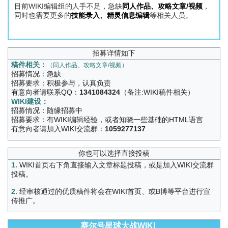
目前WIKI编辑组的人手不足，急缺
同人作品、攻略文章/视频
，
同时也需要更多的
技能录入、精灵信息编辑
等相关人员。
招募详情如下
稿件相关：
（同人作品、攻略文章/视频）
招募情况：急缺
招募要求：积极参与，认真负责
有意向者请联系QQ：
1341084324
（备注:WIKI稿件相关）
WIKI建设：
招募情况：随缘招募中
招募要求：有WIKI编辑经验，或者知晓一些基础的HTML语言
有意向者请加入WIKI交流群：
1059277137
你也可以选择直接投稿
1.
WIKI首页右下角直接输入文章标题投稿，或是加入WIKI交流群
投稿。
2.
经审核通过的优质稿件将会在WIKI首页、或B博等平台进行宣
传推广。
赛尔号星球大战WIKI