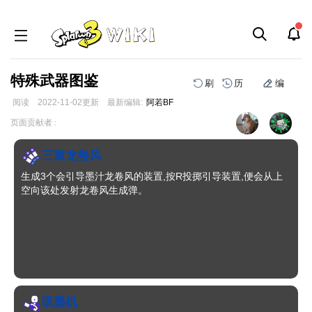
特殊武器图鉴
刷
历
编
阅读
2022-11-02
更新
最新编辑:
阿若BF
跳
跳
页面贡献者 :
到
到
导
搜
三重龙卷风
航
索
生成3个会引导墨汁龙卷风的装置,按R投掷引导装置,便会从上
空向该处发射龙卷风生成弹。
吸墨机