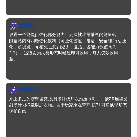
能量站
设置一个能提供强化部分能力且无法被武器摧毁的能量站。
能量站内有四瓶强化饮料（可强化游速，走速，安全鞋,行动强
化，超级跳，sp槽死亡惩罚减少，复活。各能力数值均为
3.9），当盟友为人类形态时经过即可饮用，每人仅限饮用一
瓶。
在饮料强化效果持续时间内阵亡，强化效果会消失，但可以立
即复活。
螃蟹坦克
乘上多足的螃蟹坦克,发射墨汁或加农炮压制对手。按ZR连续发
射墨汁,按R发射加农炮。由于玩家乘在背部,按ZL可切换球形态
保护自己