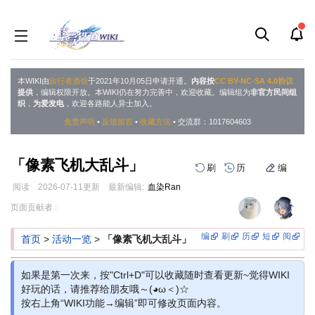
本WIKI由
旅行者酒馆
于2021年10月05日申请开通。
内容按
CC BY-NC-SA 4.0协议
提供
，编辑权限开放。本WIKI仍在努力完善中，欢迎收藏。编辑组为
非官方民间组
织
，
为爱发电
，欢迎各路能人异士加入。
免责声明
•
反馈留言
•
收藏方法
• 交流群：1017604603
「像素飞机大乱斗」
刷
历
编
阅读
2026-07-11
更新
最新编辑:
血染Ran
跳
跳
页面贡献者 :
到
到
导
搜
编
刷
历
短
阅
首页
>
活动一览
>
「像素飞机大乱斗」
航
索
如果是第一次来，按"Ctrl+D"可以收藏随时查看更新~觉得WIKI
好玩的话，请推荐给朋友哦～(◕ω＜)☆
按右上角“WIKI功能→编辑”即可修改页面内容。