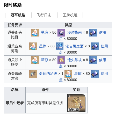
限时奖励
飞行日志
王牌机组
冠军航路
任务要求
奖励
星琼
× 80
漫游指南
× 8
信用
通关街头
比拼
点
× 80000
星琼
× 80
法吉娜之酒
× 8
信用
通关业余
海选
点
× 80000
星琼
× 80
遗失晶块
× 8
信用
通关职业
联赛
点
× 80000
命运的足迹
× 1
星琼
× 80
信用
通关巅峰
对决
点
× 80000
名称
条件
奖励
1
最后生还者
完成所有限时奖励任务
自塑尘脂