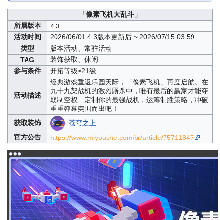
「像素飞机大乱斗」
所属版本
4.3
活动时间
2026/06/01 4.3版本更新后 ~ 2026/07/15 03:59
类型
版本活动、常驻活动
装饰获取、休闲
TAG
参与条件
开拓等级≥21级
经典游戏重返乐园天际，「像素飞机」再度启航。在
九十九架战机的激烈厮杀中，唯有最后的赢家才能夺
活动描述
取制空权…定制你的最强战机，运筹制胜策略，冲破
重重弹幕突围而出吧！
苍穹之上
获取装饰
官方公告
https://www.miyoushe.com/sr/article/75711847