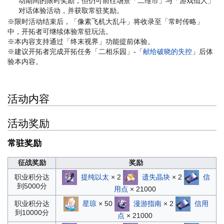
动期间的限时奖励，但仍可前往场景「二维市」与「游戏仙人」
对话体验活动，并获取常驻奖励。
※限时活动结束后，「像素飞机大乱斗」将收录至「常时传略」
中，开拓者可继续体验常驻玩法。
※本内容支持通过「终末视界」功能提前体验。
※建议开拓者完成开拓任务「二相乐园」-「
献给破晓的失控
」后体
验本内容。
活动内容
活动奖励
常驻奖励
征战奖励
奖励
提纯以太
× 2
遗失晶块
× 2
信
职业积分达
到5000分
用点
× 21000
星琼
× 50
漫游指南
× 2
信用
职业积分达
到10000分
点
× 21000