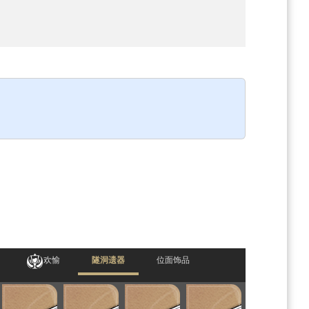
欢愉
隧洞遗器
位面饰品