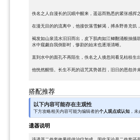
佚名之人自漫长的沉眠中醒来，遥远而熟悉的紧张感挥
在漫无目的的流离中，他接饮落雪解渴，搏杀野兽充饥
褐发如山泉流水汩汩而出，皮下肌肉如江鲫翻涌般抽搐
水中窥觑自我倒影时，惨剧的始末也逐渐清晰。
直到水中的面孔不再陌生，佚名之人倏忽间看见枯枝生
他恍然醒悟。长生不死的诅咒其势甚烈，旧日的恩怨并
搭配推荐
以下内容可能存在主观性
下方攻略相关内容可能为编辑者的
个人观点或认知
，未
遗器说明
该遗器二件套效果提供治疗加成，因此无论是二件套还