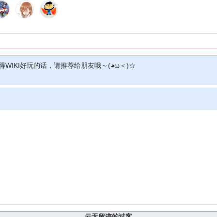
得WIKI好玩的话，请推荐给朋友哦～(◕ω＜)☆
云无留迹的过客