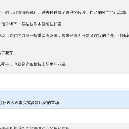
之不散，幻痛清晰锐利。过去种种成了锋利的碎片，自己的姓字也已忘却
，信手斩下一截枯枝作木簪绾住长发。
鼓动…奇妙的力量不断重塑着躯体，传来筋骨断开复又连接的苦楚。伴随
出了花芽。
未死去，他就是这条枯枝上新生的花朵。
必反映客观事实或多数玩家的立场。
是四件套都适合给能提供治疗的角色使用。