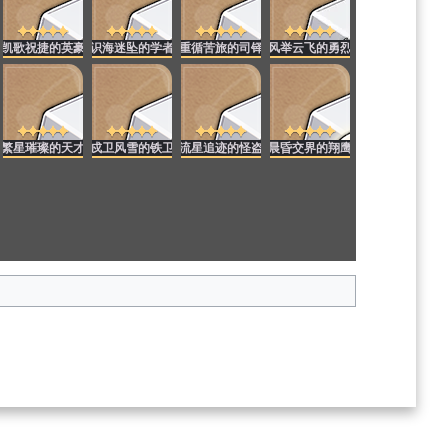
凯歌祝捷的英豪
识海迷坠的学者
重循苦旅的司铎
风举云飞的勇烈
繁星璀璨的天才
戍卫风雪的铁卫
流星追迹的怪盗
晨昏交界的翔鹰