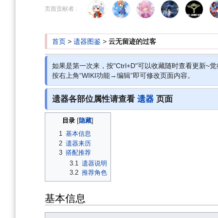
到
到
页面贡献者 :
导
搜
航
索
首页
>
遗器图鉴
>
云无留迹的过客
如果是第一次来，按"Ctrl+D"可以收藏随时查看更新~觉
按右上角“WIKI功能→编辑”即可修改页面内容。
遗器各部位属性请查看
遗器
页面
目录
1
基本信息
2
遗器来历
3
搭配推荐
3.1
遗器说明
3.2
推荐角色
基本信息