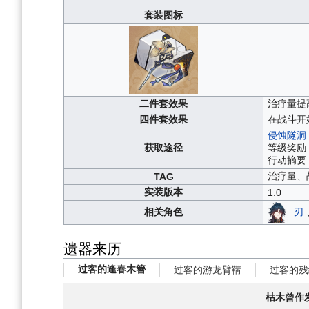
套装图标
二件套效果
治疗量提
四件套效果
在战斗开
侵蚀隧洞
获取途径
等级奖励
行动摘要
治疗量、
TAG
实装版本
1.0
刃
相关角色
遗器来历
过客的逢春木簪
过客的游龙臂鞲
过客的残
枯木曾作