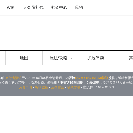
WIKI
大会员礼包
充值中心
我的
地图
玩法/攻略
扩展阅读
KI由
旅行者酒馆
于2021年10月05日申请开通。
内容按
CC BY-NC-SA 4.0协议
提供
，编辑权限
WIKI仍在努力完善中，欢迎收藏。编辑组为
非官方民间组织
，
为爱发电
，欢迎各路能人异士加
免责声明
•
编辑教程
•
反馈留言
•
收藏方法
• 交流群：1017604603