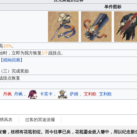
单件图标
高
10%
。
始时，立即为我方恢复
1个
战技点。
【残响回廊】
（三）完成奖励
战技点恢复
、
丹枫
丹枫
、
卡芙卡
、
萨姆
、
艾利欧
艾利欧
绣风衣
过客的冥途游履
发簪，枝梢有花苞初绽。而今往事已矣，花苞鎏金嵌入簪中，用以纪念新