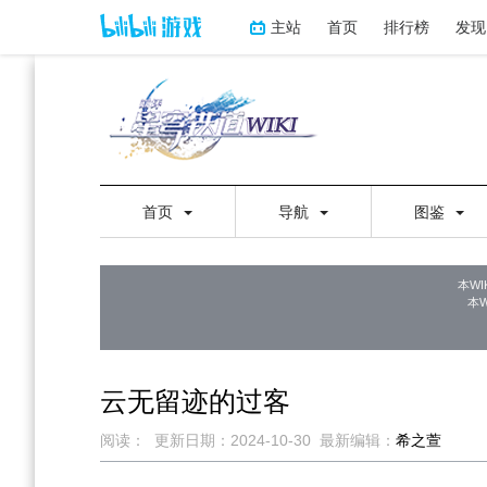
主站
首页
排行榜
发现
首页
导航
图鉴
本WI
本
云无留迹的过客
阅读：
更新日期：
2024-10-30
最新编辑：
希之萱
跳
跳