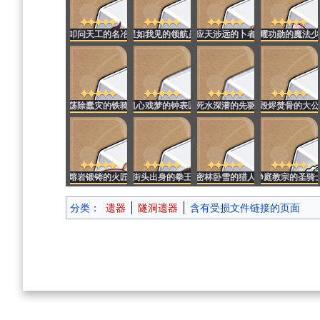
叩问天工的名冶
星如我见的领航员
应天涉远的卜者
闪耀功勋的魔法少
荡除蠹灾的铁骑
机心戏梦的钟表匠
死水深潜的先驱
毁烬焚骨的大公
熔岩锻铸的火匠
街头出身的拳王
密林卧雪的猎人
净庭教宗的圣骑
分类
：
遗器
隧洞遗器
含有受损文件链接的页面