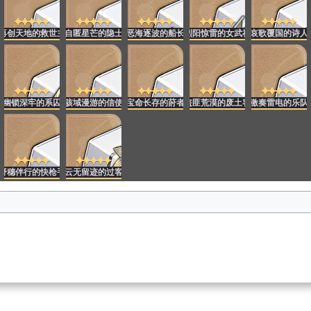
女
再创天地的救世主
自匿星芒的隐士
恶海逐波的船长
烈阳惊雷的女武神
哀歌覆国的诗人
幽锁深牢的系囚
骇域漫游的信使
宝命长存的莳者
盗匪荒漠的废土客
激奏雷电的乐队
士
野穗伴行的快枪手
云无留迹的过客