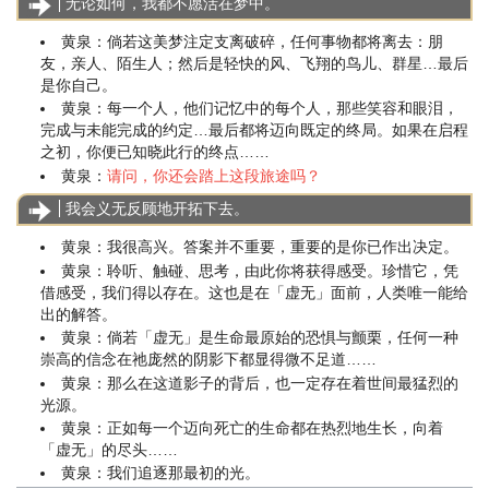
无论如何，我都不愿活在梦中。
黄泉：倘若这美梦注定支离破碎，任何事物都将离去：朋
友，亲人、陌生人；然后是轻快的风、飞翔的鸟儿、群星…最后
是你自己。
黄泉：每一个人，他们记忆中的每个人，那些笑容和眼泪，
完成与未能完成的约定…最后都将迈向既定的终局。如果在启程
之初，你便已知晓此行的终点……
黄泉：
请问，你还会踏上这段旅途吗？
我会义无反顾地开拓下去。
黄泉：我很高兴。答案并不重要，重要的是你已作出决定。
黄泉：聆听、触碰、思考，由此你将获得感受。珍惜它，凭
借感受，我们得以存在。这也是在「虚无」面前，人类唯一能给
出的解答。
黄泉：倘若「虚无」是生命最原始的恐惧与颤栗，任何一种
崇高的信念在祂庞然的阴影下都显得微不足道……
黄泉：那么在这道影子的背后，也一定存在着世间最猛烈的
光源。
黄泉：正如每一个迈向死亡的生命都在热烈地生长，向着
「虚无」的尽头……
黄泉：我们追逐那最初的光。