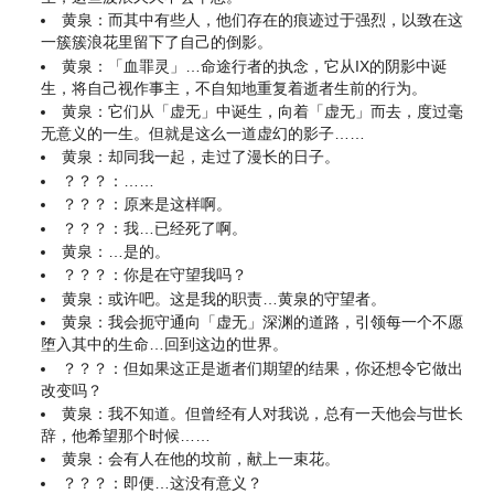
黄泉：而其中有些人，他们存在的痕迹过于强烈，以致在这
一簇簇浪花里留下了自己的倒影。
黄泉：「血罪灵」…命途行者的执念，它从IX的阴影中诞
生，将自己视作事主，不自知地重复着逝者生前的行为。
黄泉：它们从「虚无」中诞生，向着「虚无」而去，度过毫
无意义的一生。但就是这么一道虚幻的影子……
黄泉：却同我一起，走过了漫长的日子。
？？？：……
？？？：原来是这样啊。
？？？：我…已经死了啊。
黄泉：…是的。
？？？：你是在守望我吗？
黄泉：或许吧。这是我的职责…黄泉的守望者。
黄泉：我会扼守通向「虚无」深渊的道路，引领每一个不愿
堕入其中的生命…回到这边的世界。
？？？：但如果这正是逝者们期望的结果，你还想令它做出
改变吗？
黄泉：我不知道。但曾经有人对我说，总有一天他会与世长
辞，他希望那个时候……
黄泉：会有人在他的坟前，献上一束花。
？？？：即便…这没有意义？