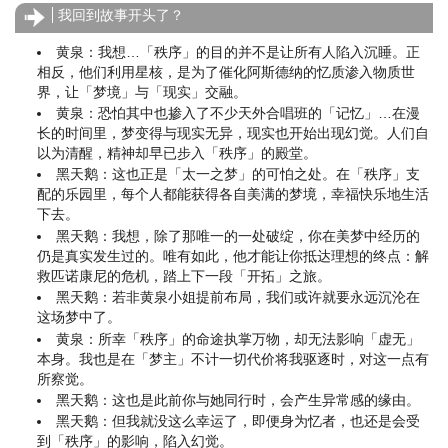
我回到故事开头了？
黄泉：我想…「秩序」的目的并不是让所有人陷入沉睡。正
相反，他们利用星核，是为了催化阿斯德纳的忆质渗入物质世
界，让「梦境」与「现实」交融。
黄泉：恐怕其中也掺入了不少天外合唱班的「记忆」…在漫
长的时间里，梦变得与现实无异，现实也开始出现幻觉。人们自
以为清醒，精神却早已步入「秩序」的殿堂。
黑天鹅：这也正是「太一之梦」的可怕之处。在「秩序」支
配的乐园里，每个人都能获得各自美满的梦境，幸福快乐地生活
下去。
黑天鹅：我想，除了那唯一的一处破绽，你在美梦中经历的
仍是真实发生过的。唯有如此，他才能让你抵达理想的终点：解
救匹诺康尼的危机，踏上下一段「开拓」之旅。
黑天鹅：若非黄泉小姐提前布局，我们或许就要永远沉沦在
这场梦中了。
黄泉：所幸「秩序」的命途执掌万物，却无法影响「虚无」
本身。我也是在「梦主」不计一切代价将我驱逐时，对这一点有
所察觉。
黑天鹅：这也是此前你与她同行时，会产生异常感的缘由。
黑天鹅：但我就没这么幸运了，即便身为忆者，也还是会受
到「秩序」的影响，陷入幻觉。