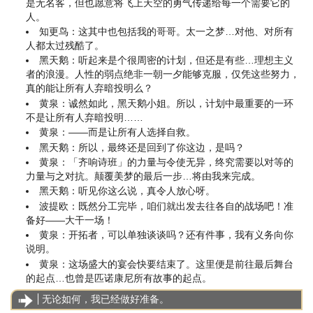
是无名客，但也愿意将飞上天空的勇气传递给每一个需要它的
人。
知更鸟：这其中也包括我的哥哥。太一之梦…对他、对所有
人都太过残酷了。
黑天鹅：听起来是个很周密的计划，但还是有些…理想主义
者的浪漫。人性的弱点绝非一朝一夕能够克服，仅凭这些努力，
真的能让所有人弃暗投明么？
黄泉：诚然如此，黑天鹅小姐。所以，计划中最重要的一环
不是让所有人弃暗投明……
黄泉：——而是让所有人选择自救。
黑天鹅：所以，最终还是回到了你这边，是吗？
黄泉：「齐响诗班」的力量与令使无异，终究需要以对等的
力量与之对抗。颠覆美梦的最后一步…将由我来完成。
黑天鹅：听见你这么说，真令人放心呀。
波提欧：既然分工完毕，咱们就出发去往各自的战场吧！准
备好——大干一场！
黄泉：开拓者，可以单独谈谈吗？还有件事，我有义务向你
说明。
黄泉：这场盛大的宴会快要结束了。这里便是前往最后舞台
的起点…也曾是匹诺康尼所有故事的起点。
无论如何，我已经做好准备。