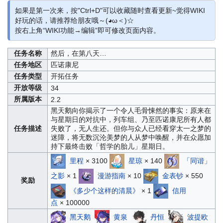
如果是第一次来，按"Ctrl+D"可以收藏随时查看更新~觉得WIKI
好玩的话，请推荐给朋友哦～(◕ω＜)☆
按右上角“WIKI功能→编辑”即可修改页面内容。
任务名称
然后，在第八天…
任务地区
匹诺康尼
任务类型
开拓任务
开放等级
34
所属版本
2.2
黑天鹅向你揭示了一个令人毛骨悚然的事实：原来在
与星期日的对抗中，列车组、乃至匹诺康尼所有人都
任务描述
失败了，无人生还。但你与众人已经看穿太一之梦的
迷障，将无数沉沦美梦的人从梦中唤醒，并在众愿加
持下最终击败「哲学的胎儿」星期日。
里程
× 3100
星琼
× 140
「同谐」
之影
× 1
漫游指南
× 10
金表钞
× 550
奖励
《多少个这样的清晨》
× 1
信用
点
× 100000
黑天鹅
黄泉
丹恒
波提欧