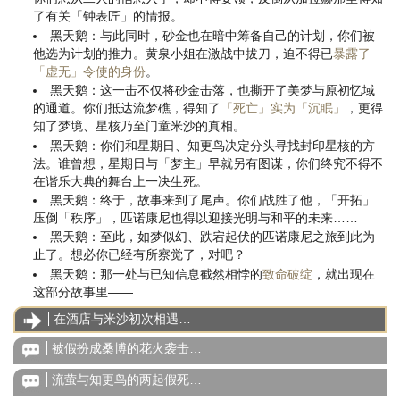
了有关「钟表匠」的情报。
黑天鹅：与此同时，砂金也在暗中筹备自己的计划，你们被
他选为计划的推力。黄泉小姐在激战中拔刀，迫不得已
暴露了
「虚无」令使的身份
。
黑天鹅：这一击不仅将砂金击落，也撕开了美梦与原初忆域
的通道。你们抵达流梦礁，得知了
「死亡」实为「沉眠」
，更得
知了梦境、星核乃至门童米沙的真相。
黑天鹅：你们和星期日、知更鸟决定分头寻找封印星核的方
法。谁曾想，星期日与「梦主」早就另有图谋，你们终究不得不
在谐乐大典的舞台上一决生死。
黑天鹅：终于，故事来到了尾声。你们战胜了他，「开拓」
压倒「秩序」，匹诺康尼也得以迎接光明与和平的未来……
黑天鹅：至此，如梦似幻、跌宕起伏的匹诺康尼之旅到此为
止了。想必你已经有所察觉了，对吧？
黑天鹅：那一处与已知信息截然相悖的
致命破绽
，就出现在
这部分故事里——
在酒店与米沙初次相遇…
被假扮成桑博的花火袭击…
流萤与知更鸟的两起假死…