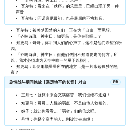
瓦尔特：看来在「秩序」的乐章里，已经出现了另一种
声音……
瓦尔特：匹诺康尼最初，也是最后的不协和音。
瓦尔特：被美梦囚禁的人们，正在为「自由」而觉醒。
「齐响诗班」神主日：知更鸟，是你在歌唱…？
知更鸟：哥哥，你听到人们的心声了，这不是他们希望的乐
园。
「齐响诗班」神主日：但他们依旧不知道要走向何方，所
以，我才必须成为天空中唯一的星予以指引。
知更鸟：即便那颗星星所在的地方…是一片永远孤独的黑
夜？
剧情战斗期间施放【遥远地平的长音】对白
折叠
三月七：就算未来会充满痛苦…我们也绝不逃避！
知更鸟：哥哥…人性的弱点，不是由他人救赎的。
姬子：就让你看看…「弱者」们的信念吧。
丹恒：你是个高尚的人…别被过去束缚！