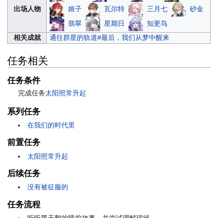
姬子
瓦尔特
三月七
砂金
出场人物
翡翠
星期日
知更鸟
相关成就
通往群星的轨道#最后，我们从梦中醒来
任务相关
任务条件
完成任务
太阳照常升起
系列任务
在我们的时代里
前置任务
太阳照常升起
后续任务
没有被征服的
任务流程
听听黑天鹅的睡前故事，并尝试理解现状