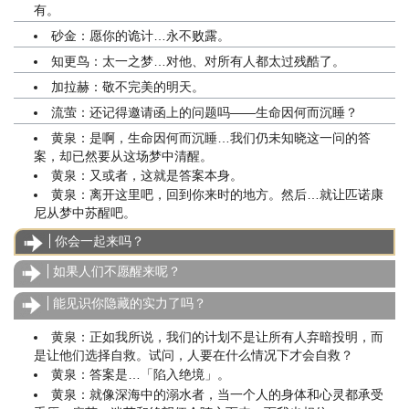
有。
砂金：愿你的诡计…永不败露。
知更鸟：太一之梦…对他、对所有人都太过残酷了。
加拉赫：敬不完美的明天。
流萤：还记得邀请函上的问题吗——生命因何而沉睡？
黄泉：是啊，生命因何而沉睡…我们仍未知晓这一问的答
案，却已然要从这场梦中清醒。
黄泉：又或者，这就是答案本身。
黄泉：离开这里吧，回到你来时的地方。然后…就让匹诺康
尼从梦中苏醒吧。
你会一起来吗？
如果人们不愿醒来呢？
能见识你隐藏的实力了吗？
黄泉：正如我所说，我们的计划不是让所有人弃暗投明，而
是让他们选择自救。试问，人要在什么情况下才会自救？
黄泉：答案是…「陷入绝境」。
黄泉：就像深海中的溺水者，当一个人的身体和心灵都承受