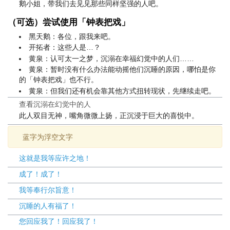
鹅小姐，带我们去见见那些同样坚强的人吧。
（可选）尝试使用「钟表把戏」
黑天鹅：各位，跟我来吧。
开拓者：这些人是…？
黄泉：认可太一之梦，沉溺在幸福幻觉中的人们……
黄泉：暂时没有什么办法能动摇他们沉睡的原因，哪怕是你
的「钟表把戏」也不行。
黄泉：但我们还有机会靠其他方式扭转现状，先继续走吧。
查看沉溺在幻觉中的人
此人双目无神，嘴角微微上扬，正沉浸于巨大的喜悦中。
蓝字为浮空文字
这就是我等应许之地！
成了！成了！
我等奉行尔旨意！
沉睡的人有福了！
您回应我了！回应我了！