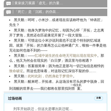
黄泉拔刀展露「虚无」的力量…
「死亡」是「沉眠」的伪装…
黑天鹅：呵呵，小米沙…或者现在应该称呼他为「钟表匠」
先生？
黑天鹅：他身为梦泡中的记忆，却因为心怀「开拓」之志离
开了梦泡，竟然还在匹诺康尼开展了一段大冒险……
黑天鹅：可惜这位小米沙说到底也不过是个特别的忆域迷
因。就算「开拓」的力量再怎么让他神通广大，唯独一件事是他
无论如何也做不到的——
黑天鹅：——
忆域中诞生的生命绝无可能出现在现实中
。那
么，他又为何会在现实的「白日梦」酒店里与你相遇？
黑天鹅：答案很简单：因为他正是那与一切已知信息相悖的
致命破绽
。而这也意味着，对这段记忆深信不疑的你……
黑天鹅：
此时此刻，仍然身处于梦境中
。
黑天鹅：醒来吧，开拓者。从这场没有尽头的梦中脱身，回
一线生机
到清醒的世界去——我们都将在那里找到
答案
。
过场动画
折叠
列车开始跃迁，但这次是哪次跃迁呢…