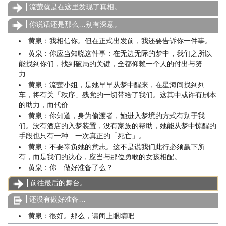
流萤就是在这里发现了真相。
你说话还是那么…别有深意。
黄泉：我相信你。但在正式出发前，我还要告诉你一件事。
黄泉：你应当知晓这件事：在无边无际的梦中，我们之所以
能找到你们，找到破局的关键，全都仰赖一个人的付出与努
力……
黄泉：流萤小姐，是她早早从梦中醒来，在星海间找到列
车，将有关「秩序」残党的一切带给了我们。这其中或许有剧本
的助力，而代价……
黄泉：你知道，身为偷渡者，她进入梦境的方式有别于我
们。没有酒店的入梦装置，没有家族的帮助，她能从梦中惊醒的
手段也只有一种…一次真正的「死亡」。
黄泉：不要辜负她的意志。这不是说我们此行必须赢下所
有，而是我们的决心，应当与那位勇敢的女孩相配。
黄泉：你…做好准备了么？
前往最后的舞台。
还没有做好准备…
黄泉：很好。那么，请闭上眼睛吧……