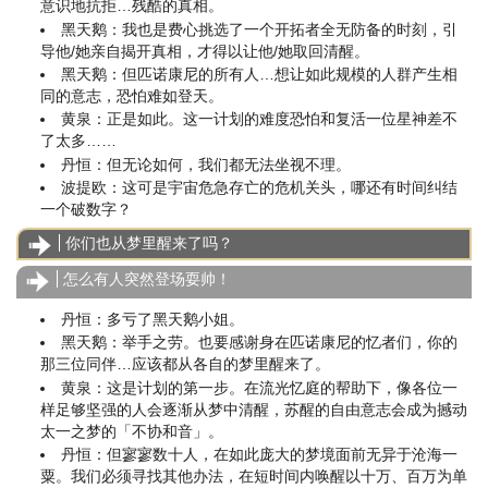
意识地抗拒…残酷的真相。
黑天鹅：我也是费心挑选了一个开拓者全无防备的时刻，引
导他/她亲自揭开真相，才得以让他/她取回清醒。
黑天鹅：但匹诺康尼的所有人…想让如此规模的人群产生相
同的意志，恐怕难如登天。
黄泉：正是如此。这一计划的难度恐怕和复活一位星神差不
了太多……
丹恒：但无论如何，我们都无法坐视不理。
波提欧：这可是宇宙危急存亡的危机关头，哪还有时间纠结
一个破数字？
你们也从梦里醒来了吗？
怎么有人突然登场耍帅！
丹恒：多亏了黑天鹅小姐。
黑天鹅：举手之劳。也要感谢身在匹诺康尼的忆者们，你的
那三位同伴…应该都从各自的梦里醒来了。
黄泉：这是计划的第一步。在流光忆庭的帮助下，像各位一
样足够坚强的人会逐渐从梦中清醒，苏醒的自由意志会成为撼动
太一之梦的「不协和音」。
丹恒：但寥寥数十人，在如此庞大的梦境面前无异于沧海一
粟。我们必须寻找其他办法，在短时间内唤醒以十万、百万为单