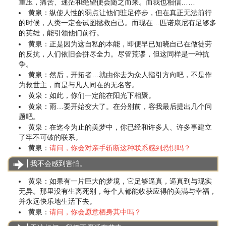
重压，痛苦、迷茫和绝望便会随之而来。而我也相信……
黄泉：纵使人性的弱点让他们驻足停步，但在真正无法前行
的时候，人类一定会试图拯救自己。而现在…匹诺康尼有足够多
的英雄，能引领他们前行。
黄泉：正是因为这自私的本能，即便早已知晓自己在做徒劳
的反抗，人们依旧会拼尽全力。尽管荒谬，但这同样是一种抗
争。
黄泉：然后，开拓者…就由你去为众人指引方向吧，不是作
为救世主，而是与凡人同在的无名客。
黄泉：如此，你们一定能在阳光下相聚。
黄泉：雨…要开始变大了。在分别前，容我最后提出几个问
题吧。
黄泉：在迄今为止的美梦中，你已经和许多人、许多事建立
了牢不可破的联系。
黄泉：
请问，你会对亲手斩断这种联系感到恐惧吗？
我不会感到害怕。
黄泉：如果有一片巨大的梦境，它足够逼真，逼真到与现实
无异。那里没有生离死别，每个人都能收获应得的美满与幸福，
并永远快乐地生活下去。
黄泉：
请问，你会愿意栖身其中吗？