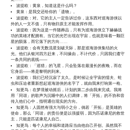
波提欧：黄泉，知道这是什么吗？
黄泉：是我交还给你的「遗物」。
波提欧：对。它的主人一定告诉过你，这东西对巡海游侠以
外的人一文不值，只有物归原主才能发挥作用。
波提欧：因为这是一件随葬品，只有为巡海游侠立下赫赫战
功的英雄才配拥有。当它的光芒出现在宇宙，也就意味着一颗巨
星的陨落，而它落下的方向……
波提欧：会有无数流星划破天际，那是巡海游侠集结的火
光。他们从银河四方赶来，不问缘由，不计代价，只因我们遵守
一条共同的底线——
波提欧：「巡猎」的飞星，只会坠落在最漫长的夜晚，而在
它身后——将是黎明的到来。
波提欧：我们已经沉寂了太久。是时候让全宇宙的懦夫、蛀
虫和压迫者重新想起巡海游侠的名字了，就由我来打响第一枪。
知更鸟：在梦境被动摇后，计划的第二步由我来完成。我将
用「同谐」的歌声为沉睡中的人们调律，将「开拓」的不协和音
传入他们心中，指明通往现实的方向。
知更鸟：人固然有强大与弱小之分，倘若「开拓」是英雄的
使命，那么「同谐」的责任便是以强援弱，因为匹诺康尼的救世
主，只能是匹诺康尼人自己。
知更鸟：每个人的幸福和道路应当由他自己开创。虽然我不