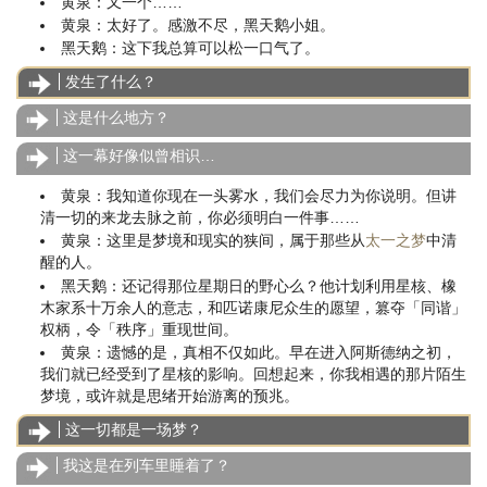
黄泉：又一个……
黄泉：太好了。感激不尽，黑天鹅小姐。
黑天鹅：这下我总算可以松一口气了。
发生了什么？
这是什么地方？
这一幕好像似曾相识…
黄泉：我知道你现在一头雾水，我们会尽力为你说明。但讲
清一切的来龙去脉之前，你必须明白一件事……
黄泉：这里是梦境和现实的狭间，属于那些从
太一之梦
中清
醒的人。
黑天鹅：还记得那位星期日的野心么？他计划利用星核、橡
木家系十万余人的意志，和匹诺康尼众生的愿望，篡夺「同谐」
权柄，令「秩序」重现世间。
黄泉：遗憾的是，真相不仅如此。早在进入阿斯德纳之初，
我们就已经受到了星核的影响。回想起来，你我相遇的那片陌生
梦境，或许就是思绪开始游离的预兆。
这一切都是一场梦？
我这是在列车里睡着了？