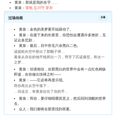
黄泉：那就是我的名字……
黄泉：
雷电 忘川守 芽衣
过场动画
折叠
黄泉：金色的美梦要开始躁动了。
黄泉：在接下来的长夜里，你恐怕会遭遇许多挫折，见
证众多悲剧，
黄泉：最后，目中所见只余黑白二色。
波提欧向空中射出了那颗子弹…
黄泉从存在的地平线挥出一刀，劈开了匹诺康尼，和太一
之梦…
黄泉：但请相信，在那黑白的世界中会有一点红色稍纵
即逝，在你做出抉择之时——
黄泉：——它必将再度示现。
而你再次从空中落下…
…但这次，有黄泉拉住了你的手…
黄泉：而你，要仔细咀嚼其意义，然后回到清醒的世界
去。
众人：我们都将在那里找到答案。