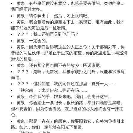
黄泉：有些事即便没有意义，也总是要去做的。类似的事…
我已经历过太多。
黄泉：请你伸出手，然后，闭上眼睛吧。
黄泉：我会带着你的愿望走下去，实现它。唯有如此，我才
能了却这死海边最后一桩遗憾。
？？？：我…还能再见到他们吗？
黄泉：一定会的。
黄泉：因为亲口告诉我这些的人正是你：关于那辆列车，你
曾经的两位伙伴，那场止于虫灾的拓荒，你的死里逃生，与巡海
游侠的相遇……
黄泉：还有那个再也回不去的故乡，匹诺康尼。
？？？：是啊，无数次…我被家族拒之门外，只能和它擦肩
而过。
？？？：但我知道，我的同伴还在那里…孤身一人……
「铁尔南」：米哈伊尔…你还在吗……
黄泉：牵住我的手，跟我来吧。我们…会离开这里。
黄泉：你会踏上一条很长，很长的路，举目四顾皆是黑暗。
但不要害怕，因为你会看见，在那道路的尽头始终会有一抹红
色。
黄泉：那是「存在」的颜色，你要跟着它，它将为你指引出
路。如此，你们一定能够在阳光下相聚。