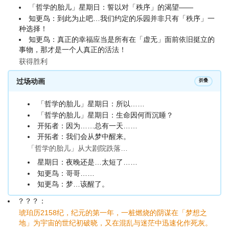
「哲学的胎儿」星期日：誓以对「秩序」的渴望——
知更鸟：到此为止吧…我们约定的乐园并非只有「秩序」一
种选择！
知更鸟：真正的幸福应当是所有在「虚无」面前依旧挺立的
事物，那才是一个人真正的活法！
获得胜利
过场动画
折叠
「哲学的胎儿」星期日：所以……
「哲学的胎儿」星期日：生命因何而沉睡？
开拓者：因为……总有一天……
开拓者：我们会从梦中醒来。
「哲学的胎儿」从大剧院跌落…
星期日：夜晚还是…太短了……
知更鸟：哥哥……
知更鸟：梦…该醒了。
？？？：
琥珀历2158纪，纪元的第一年，一桩燃烧的阴谋在「梦想之
地」为宇宙的世纪初破晓，又在混乱与迷茫中迅速化作死灰。