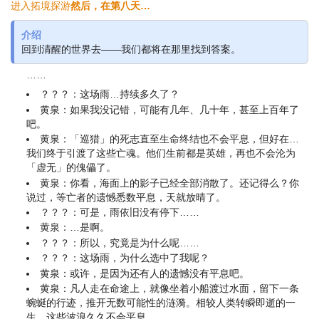
进入拓境探游
然后，在第八天…
介绍
回到清醒的世界去——我们都将在那里找到答案。
……
？？？：这场雨…持续多久了？
黄泉：如果我没记错，可能有几年、几十年，甚至上百年了
吧。
黄泉：「巡猎」的死志直至生命终结也不会平息，但好在…
我们终于引渡了这些亡魂。他们生前都是英雄，再也不会沦为
「虚无」的傀儡了。
黄泉：你看，海面上的影子已经全部消散了。还记得么？你
说过，等亡者的遗憾悉数平息，天就放晴了。
？？？：可是，雨依旧没有停下……
黄泉：…是啊。
？？？：所以，究竟是为什么呢……
？？？：这场雨，为什么选中了我呢？
黄泉：或许，是因为还有人的遗憾没有平息吧。
黄泉：凡人走在命途上，就像坐着小船渡过水面，留下一条
蜿蜒的行迹，推开无数可能性的涟漪。相较人类转瞬即逝的一
生，这些波浪久久不会平息。