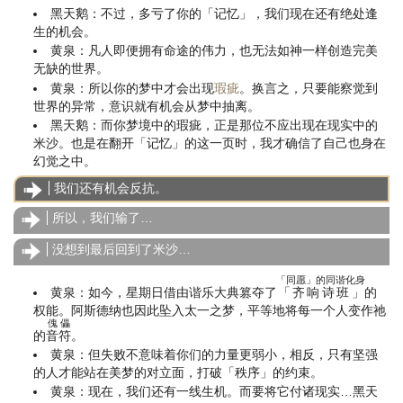
黑天鹅：不过，多亏了你的「记忆」，我们现在还有绝处逢
生的机会。
黄泉：凡人即便拥有命途的伟力，也无法如神一样创造完美
无缺的世界。
黄泉：所以你的梦中才会出现
瑕疵
。换言之，只要能察觉到
世界的异常，意识就有机会从梦中抽离。
黑天鹅：而你梦境中的瑕疵，正是那位不应出现在现实中的
米沙。也是在翻开「记忆」的这一页时，我才确信了自己也身在
幻觉之中。
我们还有机会反抗。
所以，我们输了…
没想到最后回到了米沙…
「同愿」的同谐化身
黄泉：如今，星期日借由谐乐大典篡夺了
「齐响诗班」
的
权能。阿斯德纳也因此坠入太一之梦，平等地将每一个人变作祂
傀儡
的
音符
。
黄泉：但失败不意味着你们的力量更弱小，相反，只有坚强
的人才能站在美梦的对立面，打破「秩序」的约束。
黄泉：现在，我们还有一线生机。而要将它付诸现实…黑天