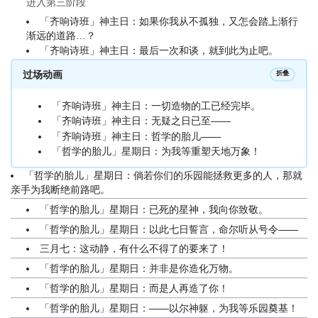
进入第三阶段
「齐响诗班」神主日：如果你我从不孤独，又怎会踏上渐行
渐远的道路…？
「齐响诗班」神主日：最后一次和谈，就到此为止吧。
过场动画
折叠
「齐响诗班」神主日：一切造物的工已经完毕。
「齐响诗班」神主日：无疑之日已至——
「齐响诗班」神主日：哲学的胎儿——
「哲学的胎儿」星期日：为我等重塑天地万象！
「哲学的胎儿」星期日：倘若你们的乐园能拯救更多的人，那就
亲手为我断绝前路吧。
「哲学的胎儿」星期日：已死的星神，我向你致敬。
「哲学的胎儿」星期日：以此七日誓言，命尔听从号令——
三月七：这动静，有什么不得了的要来了！
「哲学的胎儿」星期日：并非是你造化万物。
「哲学的胎儿」星期日：而是人再造了你！
「哲学的胎儿」星期日：——以尔神躯，为我等乐园奠基！