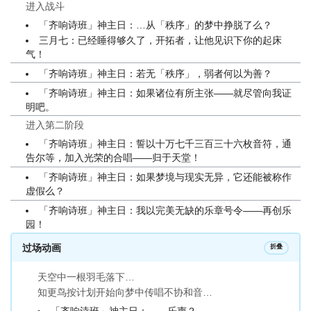
进入战斗
「齐响诗班」神主日：…从「秩序」的梦中挣脱了么？
三月七：已经睡得够久了，开拓者，让他见识下你的起床
气！
「齐响诗班」神主日：若无「秩序」，弱者何以为善？
「齐响诗班」神主日：如果诸位有所主张——就尽管向我证
明吧。
进入第二阶段
「齐响诗班」神主日：誓以十万七千三百三十六枚音符，通
告尔等，加入光荣的合唱——归于天堂！
「齐响诗班」神主日：如果梦境与现实无异，它还能被称作
虚假么？
「齐响诗班」神主日：我以完美无缺的乐章号令——再创乐
园！
过场动画
折叠
天空中一根羽毛落下…
知更鸟按计划开始向梦中传唱不协和音…
「齐响诗班」神主日：……乐声？