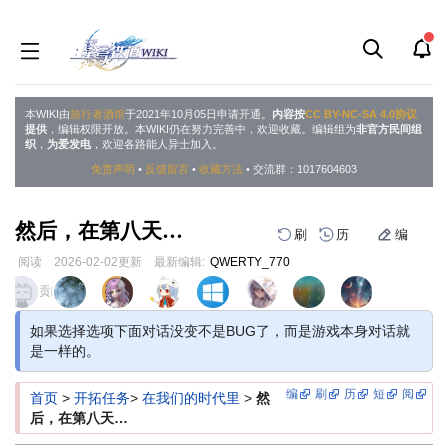
本WIKI由
旅行者酒馆
于2021年10月05日申请开通。
内容按
CC BY-NC-SA 4.0协议
提供
，编辑权限开放。本WIKI仍在努力完善中，欢迎收藏。编辑组为
非官方民间组
织
，
为爱发电
，欢迎各路能人异士加入。
免责声明
•
反馈留言
•
收藏方法
• 交流群：1017604603
然后，在第八天…
刷
历
编
阅读
2026-02-02
更新
最新编辑:
QWERTY_770
跳
跳
页面贡献者 :
到
到
导
搜
如果选择选项下面对话没变不是BUG了，而是游戏本身对话就
航
索
是一样的。
编
刷
历
短
阅
首页
>
开拓任务
>
在我们的时代里
>
然
后，在第八天…