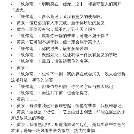
「铁尔南」：明明身在「虚无」之中，却要守望人们离开
「虚无」……
「铁尔南」：多么荒诞，又没有意义的使命啊。
黄泉：但它必须有人来完成。至于你所说的意义……
黄泉：即便没有它，我不也走到今天了吗？
「铁尔南」：就算你开辟的未来，可能不属于你？
黄泉：它可能不属于我，但一定会属于某个人。
「铁尔南」：你的过去，该有多辛苦啊……
「铁尔南」：既然如此，也让我做一件没有意义的事吧……
「铁尔南」：最后，请告诉我你的名字。
黄泉：……
「铁尔南」：也许下一刻，我的存在就会消失…没人会记得
这场对话，和你的回答……
「铁尔南」：但我依然相信…你的名字应当被人铭记……
「铁尔南」：而这片宇宙…也会记得它。
黄泉：……
黄泉：有些事我已经很难想起，但也有些事…我很难忘记。
黄泉：这就是「记忆」，它是由过去创造，却能在遥远的未
来绽放意义的事物。
黄泉：我依然记得，那是我旅途的起点，是我生命中红色的
本源，是每一场风雨中最为激烈、热忱的事物……