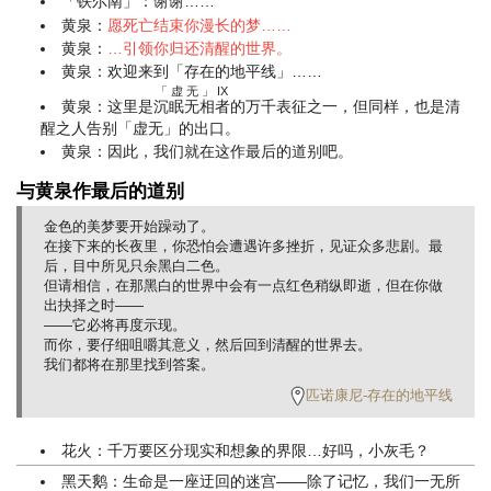
「铁尔南」：谢谢……
黄泉：
愿死亡结束你漫长的梦……
黄泉：
…引领你归还清醒的世界。
黄泉：欢迎来到「存在的地平线」……
「虚无」IX
黄泉：这里是
沉眠无相者
的万千表征之一，但同样，也是清
醒之人告别「虚无」的出口。
黄泉：因此，我们就在这作最后的道别吧。
与黄泉作最后的道别
金色的美梦要开始躁动了。
在接下来的长夜里，你恐怕会遭遇许多挫折，见证众多悲剧。最
后，目中所见只余黑白二色。
但请相信，在那黑白的世界中会有一点红色稍纵即逝，但在你做
出抉择之时——
——它必将再度示现。
而你，要仔细咀嚼其意义，然后回到清醒的世界去。
我们都将在那里找到答案。
匹诺康尼-存在的地平线
花火：千万要区分现实和想象的界限…好吗，小灰毛？
黑天鹅：生命是一座迂回的迷宫——除了记忆，我们一无所