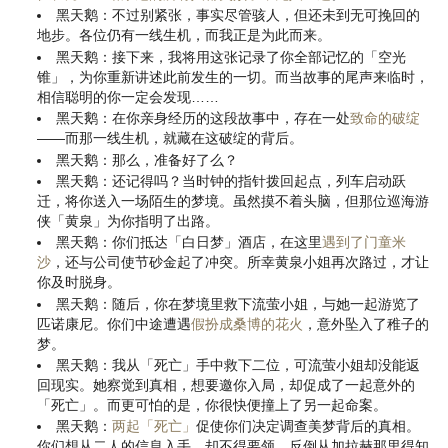
黑天鹅：不过别紧张，事实尽管骇人，但还未到无可挽回的
地步。各位仍有一线生机，而我正是为此而来。
黑天鹅：接下来，我将用这张记录了你全部记忆的「空光
锥」，为你重新讲述此前发生的一切。而当故事的尾声来临时，
相信聪明的你一定会发现……
黑天鹅：在你亲身经历的这段故事中，存在一处
致命的破绽
——而那一线生机，就藏在这破绽的背后。
黑天鹅：那么，准备好了么？
黑天鹅：还记得吗？当时钟的指针拨回起点，列车启动跃
迁，将你送入一场陌生的梦境。虽然摸不着头脑，但那位巡海游
侠「黄泉」为你指明了出路。
黑天鹅：你们抵达「白日梦」酒店，在这里
遇到了门童米
沙
，还与公司使节砂金起了冲突。所幸黄泉小姐再次路过，才让
你及时脱身。
黑天鹅：随后，你在梦境里救下流萤小姐，与她一起游览了
匹诺康尼。你们中途遭遇
假扮成桑博的花火
，意外坠入了稚子的
梦。
黑天鹅：我从「死亡」手中救下二位，可流萤小姐却没能返
回现实。她察觉到真相，想要邀你入局，却促成了一起意外的
「死亡」。而更可怕的是，你很快便撞上了另一起命案。
黑天鹅：
两起「死亡」
促使你们决定调查美梦背后的真相。
你们想从二人的信息入手，却不得要领，反倒从加拉赫那里得知