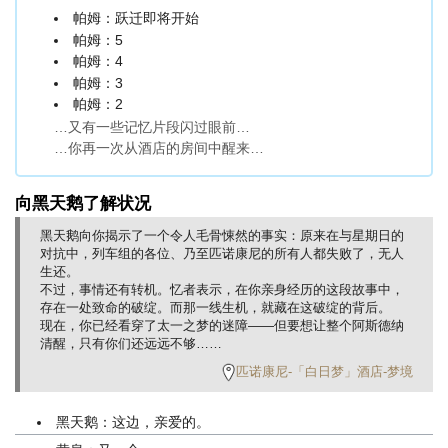
帕姆：跃迁即将开始
帕姆：5
帕姆：4
帕姆：3
帕姆：2
…又有一些记忆片段闪过眼前…
…你再一次从酒店的房间中醒来…
向黑天鹅了解状况
黑天鹅向你揭示了一个令人毛骨悚然的事实：原来在与星期日的
对抗中，列车组的各位、乃至匹诺康尼的所有人都失败了，无人
生还。
不过，事情还有转机。忆者表示，在你亲身经历的这段故事中，
存在一处致命的破绽。而那一线生机，就藏在这破绽的背后。
现在，你已经看穿了太一之梦的迷障——但要想让整个阿斯德纳
清醒，只有你们还远远不够……
匹诺康尼-「白日梦」酒店-梦境
黑天鹅：这边，亲爱的。