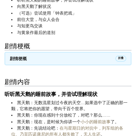
向黑天鹅了解状况
（可选）尝试使用「钟表把戏」
前往大堂，与众人会合
与知更鸟交谈
与黄泉作最后的道别
剧情梗概
剧情梗概
折叠
剧情内容
听听黑天鹅的睡前故事，并尝试理解现状
黑天鹅：无数流星划过今夜的天空…如果选中了正确的那一
颗，它将把你的愿望，带向千百个世界。
黑天鹅：你现在感到十分放松了，对吧？那么……
黑天鹅：现在，是时候为你讲一个
小小的睡前故事
了。
黑天鹅：先说结论吧：
在与星期日的对抗中，列车组的各
位、乃至匹诺康尼的所有人都失败了，无人生还
。