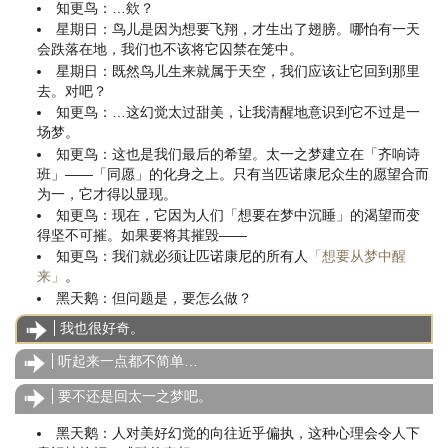
知更鸟：…欸？
星期日：鸟儿是因为想要飞翔，才生出了翅膀。哪怕有一天
会跌落在地，我们也不该将它囚禁在笼中。
星期日：既然鸟儿生来就属于天空，我们应该让它回到那里
去。对吧？
知更鸟：…这幻觉太过甜美，让我清醒地意识到它不过是一
场梦。
知更鸟：这也是我们最后的希望。太一之梦建立在「齐响诗
班」——「同愿」的化身之上。只有当匹诺康尼众生的愿望合而
为一，它才得以显现。
知更鸟：现在，它因为人们「想要在梦中沉睡」的渴望而变
得坚不可摧。如果要将其摧毁——
知更鸟：我们就必须让匹诺康尼的所有人
「想要从梦中醒
来」
。
黑天鹅：但问题是，要怎么做？
我也很好奇。
听起来一点都不简单…
要不还是回太一之梦吧。
黑天鹅：人对美好幻觉的向往近乎偏执，这种心理会令人下