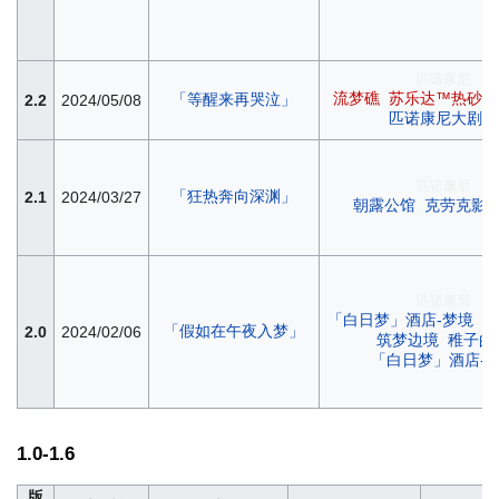
匹诺康尼
流梦礁
苏乐达™热砂海
「等醒来再哭泣」
2.2
2024/05/08
匹诺康尼大剧院
匹诺康尼
「狂热奔向深渊」
2.1
2024/03/27
朝露公馆
克劳克影
匹诺康尼
「白日梦」酒店-梦境
黄
「假如在午夜入梦」
2.0
2024/02/06
筑梦边境
稚子的
「白日梦」酒店-
1.0-1.6
版