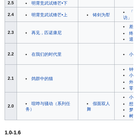
2.5
明霄竞武试锋芒•下
「枘
2.4
明霄竞武试锋芒•上
铸剑为犁
访」
差分
2.3
再见，匹诺康尼
终末
退房
2.2
在我们的时代里
小镇
钟表
小镇
2.1
鸽群中的猫
外包
零片
小镇
喧哗与骚动（系列任
假面双人
想象
2.0
务）
舞
梦与
树海
1.0-1.6