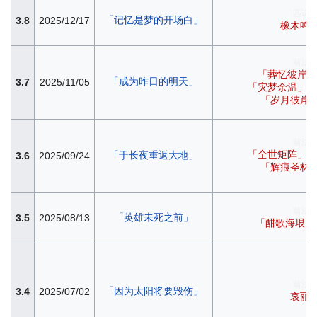
匹诺
「记忆是梦的开场白」
3.8
2025/12/17
橡木鸣
翁法
「葬忆彼岸」
「成为昨日的明天」
3.7
2025/11/05
「灾梦余温」无
「岁月彼岸
翁法
「全世矩阵」无
「于长夜重返大地」
3.6
2025/09/24
「辉痕圣林
翁法
「英雄未死之前」
3.5
2025/08/13
「酣歌海垠」
翁法
「因为太阳将要毁伤」
3.4
2025/07/02
哀丽