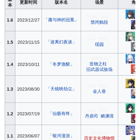
更新时间
版本名
场景
角
本
空间站「黑塔」
「庸与神的冠冕」
1.6
2023/12/27
禁闭舱段
仙舟「罗浮」
「迷离幻夜谈」
1.5
2023/11/15
绥园
雅利洛-Ⅵ
造物之柱
「冬梦激醒」
1.4
2023/10/11
旧武器试验场
仙舟「罗浮」
「天镜映劫尘」
1.3
2023/08/30
金人巷
仙舟「罗浮」
「仙骸有终」
1.2
2023/07/19
丹鼎司
鳞渊境
雅利洛-Ⅵ
「银河漫游」
1.1
2023/06/07
历史文化博物馆