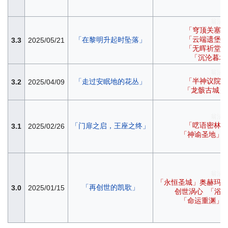
翁法
「穹顶关塞」
「云端遗堡」
「在黎明升起时坠落」
3.3
2025/05/21
「无晖祈堂」
「沉沦暮城
翁法
「半神议院」
「走过安眠地的花丛」
3.2
2025/04/09
「龙骸古城」
翁法
「呓语密林」
「门扉之启，王座之终」
3.1
2025/02/26
「神谕圣地」
翁法
「永恒圣城」奥赫玛
「再创世的凯歌」
3.0
2025/01/15
创世涡心
「浴
「命运重渊」