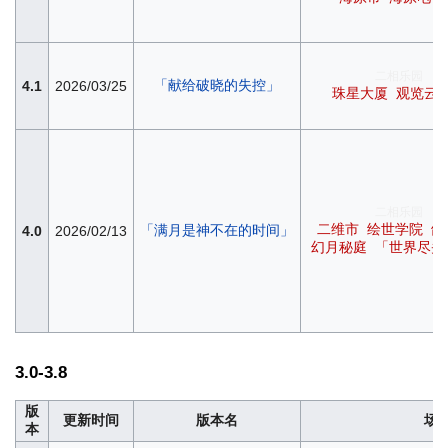
二相乐园
「献给破晓的失控」
4.1
2026/03/25
珠星大厦
观览云
二相乐园
二维市
绘世学院
鸽
「满月是神不在的时间」
4.0
2026/02/13
幻月秘庭
「世界尽头
3.0-3.8
版
更新时间
版本名
场
本