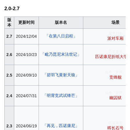
2.0-2.7
版
更新时间
版本名
场景
本
星穹列车
「在第八日启程」
2.7
2024/12/04
派对车厢
匹诺康尼
「毗乃昆尼末法世记」
2.6
2024/10/23
匹诺康尼折纸大学
仙舟「罗浮」
「碧羽飞黄射天狼」
2.5
2024/09/10
竞锋舰
仙舟「罗浮」
「明霄竞武试锋芒」
2.4
2024/07/31
幽囚狱
匹诺康尼
「再见，匹诺康尼」
2.3
2024/06/19
晖长石号