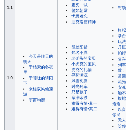
霜刃一试
1.1
封锁扇
譬如朝露
忧思难忘
朋克洛德精神
模拟宇
拳台即
玩法任
阴差阳错
丹恒的
知名不具
帕姆任
今天是昨天的
老矿头的宝贝
复兴之
明天
小虎克的宝贝
列车长
于枯索的冬夜
虎克的礼物
致：黯
里
寻药溯源
常回家
1.0
于曈昽的骄阳
风雪免疫
流光忆
下
时光列车
安魂弥
乘槎驭风仙窟
只是孩子
触不可
游
寒潮余波
蝮蛇鸩
宇宙均衡
难得有情•其一
迢迢
难得有情•其二
以盲为
僇民
无人接
盼你在