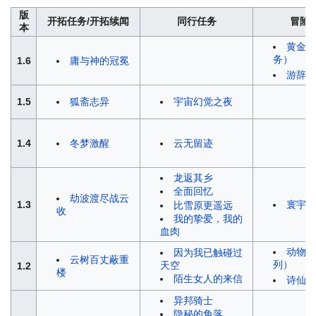
版
开拓任务/开拓续闻
同行任务
冒险
本
黄金与
务）
1.6
庸与神的冠冕
游辞巧
1.5
狐斋志异
宇宙幻觉之夜
1.4
冬梦激醒
云无留迹
龙返其乡
全面回忆
劫波渡尽战云
1.3
寰宇蝗
比雪原更遥远
收
我的挚爱，我的
血肉
动物凶
因为我已触碰过
云树百丈蔽重
列）
天空
1.2
楼
陌生女人的来信
诗仙机
异邦骑士
隐秘的角落