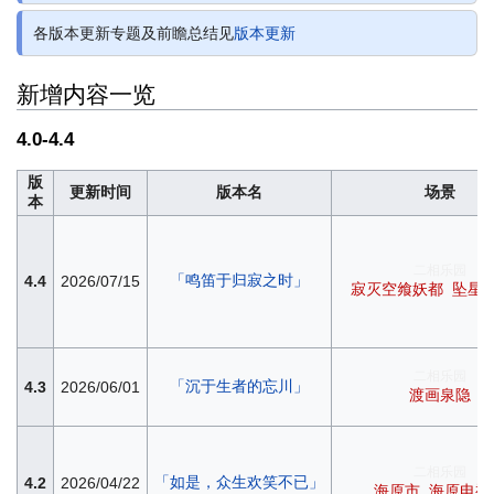
各版本更新专题及前瞻总结见
版本更新
新增内容一览
4.0-4.4
版
更新时间
版本名
场景
本
二相乐园
「鸣笛于归寂之时」
4.4
2026/07/15
寂灭空飨妖都
坠星
二相乐园
「沉于生者的忘川」
4.3
2026/06/01
渡画泉隐
二相乐园
「如是，众生欢笑不已」
4.2
2026/04/22
海原市
海原电视