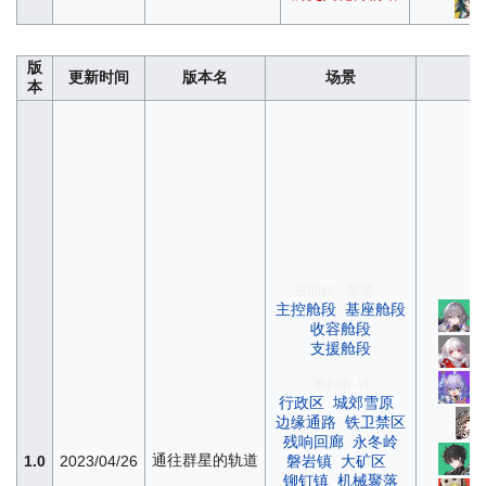
版
更新时间
版本名
场景
本
空间站「黑塔」
主控舱段
基座舱段
收容舱段
支援舱段
雅利洛-Ⅵ
行政区
城郊雪原
边缘通路
铁卫禁区
残响回廊
永冬岭
通往群星的轨道
1.0
2023/04/26
磐岩镇
大矿区
铆钉镇
机械聚落