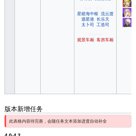
仙舟「罗浮」
星槎海中枢
流云渡
迴星港
长乐天
太卜司
工造司
星穹列车
观景车厢
客房车厢
版本新增任务
此表格内容待完善，会随任务文本添加进度自动补全
4.0-4.2