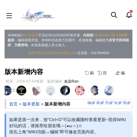
本WIKI由
旅行者酒馆
于2021年10月05日申请开通。
内容按
CC BY-NC-SA 4.0协议
提供
，编辑权限开放。本WIKI仍在努力完善中，欢迎收藏。编辑组为
非官方民间组
织
，
为爱发电
，欢迎各路能人异士加入。
免责声明
•
反馈留言
•
收藏方法
• 交流群：1017604603
版本新增内容
刷
历
编
阅读
2026-07-04
更新
最新编辑:
血染Ran
跳
跳
页面贡献者 :
到
到
导
搜
编
刷
历
短
阅
首页
>
版本更新
>
版本新增内容
航
索
如果是第一次来，按"Ctrl+D"可以收藏随时查看更新~觉得WIKI
好玩的话，请推荐给朋友哦～(◕ω＜)☆
按右上角“WIKI功能→编辑”即可修改页面内容。