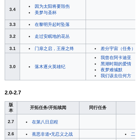
因为太阳将要毁伤
3.4
美梦与圣杯
3.3
在黎明升起时坠落
3.2
走过安眠地的花丛
3.1
门扉之启，王座之终
差分宇宙（任务）
我曾在阿卡迪亚
黑潮时期的爱情
3.0
落木逐火英雄纪
夜梦难缄默
我们该去往何方
2.0-2.7
版
开拓任务/开拓续闻
同行任务
本
2.7
在第八日启程
2.6
蕉恶非道•无忍义之战
二律