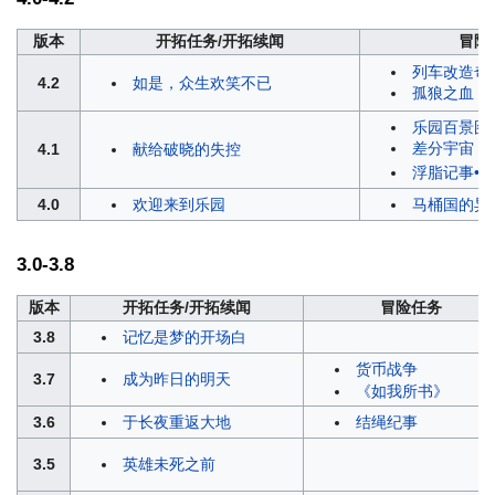
版本
开拓任务/开拓续闻
冒险
列车改造奇
4.2
如是，众生欢笑不已
孤狼之血
乐园百景图
差分宇宙（
4.1
献给破晓的失控
浮脂记事•5
4.0
欢迎来到乐园
马桶国的异
3.0-3.8
版本
开拓任务/开拓续闻
冒险任务
3.8
记忆是梦的开场白
货币战争
3.7
成为昨日的明天
《如我所书》
3.6
于长夜重返大地
结绳纪事
3.5
英雄未死之前