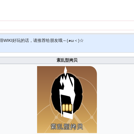
得WIKI好玩的话，请推荐给朋友哦～(◕ω＜)☆
紊乱型拷贝
紊乱型拷贝