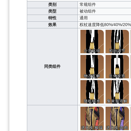
类别
常规组件
类型
被动组件
特性
通用
效果
权杖速度降低80%/40%/
介质压缩
初始调节
同类组件
物态瓦解
生体改造
随机锚准
集束型溶解
进化改-极端
进化改-血肉