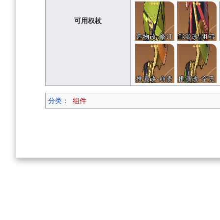
可用权杖
造物改-修订
能源改-阻滞
推演改-崩溃
推演改-空无
分类
：
组件