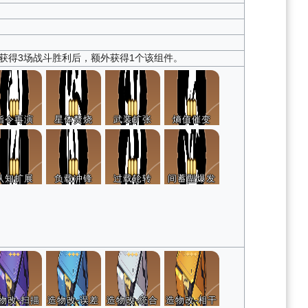
该组件获得3场战斗胜利后，额外获得1个该组件。
指令再演
星体焚烧
武装扩张
熵值催变
认知扩展
负载冲锋
过载轮转
间蓄型爆发
物改-扫描
造物改-误差
造物改-统合
造物改-相干