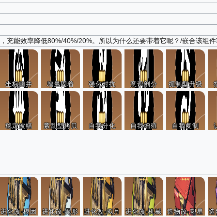
20%，充能效率降低80%/40%/20%。所以为什么还要带着它呢？/嵌合
坐标归并
增量固着
强化对抗
意识剖分
扼制型升级
稳定波幅
紊乱型拷贝
自我分化
自我增殖
自我复制
进化改-模因
进化改-无形
进化改-拟月
进化改-机械
造物改-塑星
造