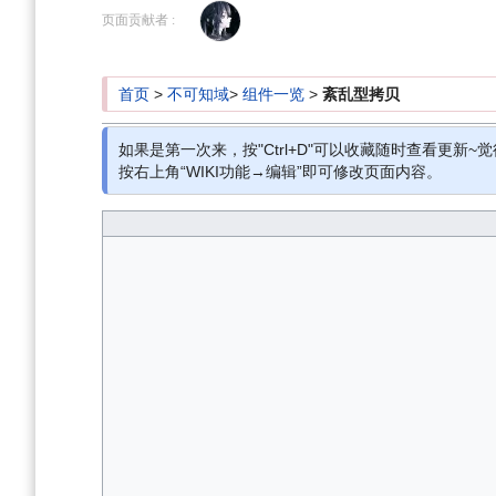
到
到
页面贡献者 :
导
搜
航
索
首页
>
不可知域
>
组件一览
>
紊乱型拷贝
如果是第一次来，按"Ctrl+D"可以收藏随时查看更新~觉
按右上角“WIKI功能→编辑”即可修改页面内容。