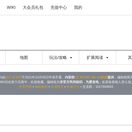
WIKI
大会员礼包
充值中心
我的
地图
玩法/攻略
扩展阅读
KI由
旅行者酒馆
于2021年10月05日申请开通。
内容按
CC BY-NC-SA 4.0协议
提供
，编辑权限
WIKI仍在努力完善中，欢迎收藏。编辑组为
非官方民间组织
，
为爱发电
，欢迎各路能人异士加
免责声明
•
编辑教程
•
反馈留言
•
收藏方法
• 交流群：1017604603