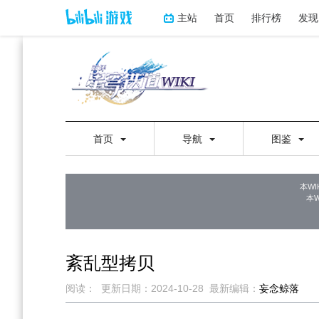
主站
首页
排行榜
发现
首页
导航
图鉴
本WI
本
紊乱型拷贝
阅读：
更新日期：
2024-10-28
最新编辑：
妄念鲸落
跳
跳