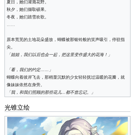
夏日，她们灌溉花野。
秋夕，她们撷取硕果。
冬夜，她们踏雪欢歌。
……
原本荒芜的土地花朵盛放，蝴蝶被那银铃般的笑声吸引，停驻指
尖。
「姐姐，我们以后也会一起，把这里变作盛大的花海！」
「看，我们的约定……」
蝴蝶向着彼岸飞去，那稍显沉默的少女轻轻抚过温暖的花瓣，就
像妹妹依然在身旁。
「我，和我们照顾的那些花儿…都不曾忘记。」
光锥立绘