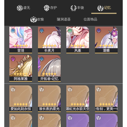
虚无
存护
丰饶
记忆
欢愉
隧洞遗器
位面饰品
昔涟
长夜月
风堇
遐蝶
阿格莱雅
开拓者•记忆
爱如此刻永恒
致长夜的星光
愿虹光永驻天空
让告别，更美一些