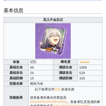
基本信息
花儿不会忘记
命途
记忆
稀有度
基础生命
满级生命
48
1058
基础攻击
满级攻击
24
529
基础防御
满级防御
15
330
技能名称
相依为命
以下效果仅对
记忆
命途生效
技能效果
使装备者的暴击伤害提高
24%/28%/32%/36%/40%
。装备者忆灵造成的暴
击伤害额外提高
24%/30%/36%/42%/48%
。