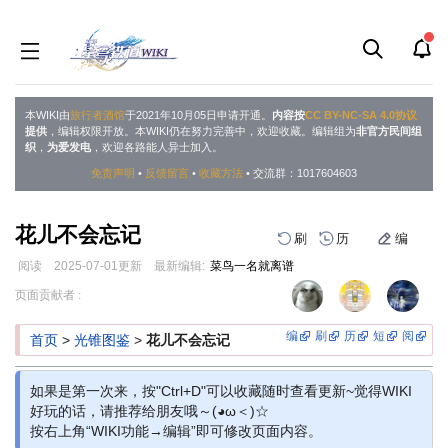
本WIKI由
旅行者酒馆
于2021年10月05日申请开通。
内容按
CC BY-NC-SA 4.0协议
提供
，编辑权限开放。本WIKI仍在努力完善中，欢迎收藏。编辑组为
非官方民间组
织
，
为爱发电
，欢迎各路能人异士加入。
免责声明
•
反馈留言
•
收藏方法
• 交流群：1017604603
花儿不会忘记
刷
历
编
阅读
2025-07-01
更新
最新编辑:
菜鸟一名就离谱
跳
跳
页面贡献者 :
到
到
导
搜
编
刷
历
短
阅
首页
>
光锥图鉴
>
花儿不会忘记
航
索
如果是第一次来，按"Ctrl+D"可以收藏随时查看更新~觉得WIKI
好玩的话，请推荐给朋友哦～(◕ω＜)☆
按右上角“WIKI功能→编辑”即可修改页面内容。