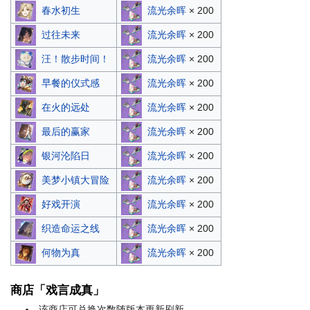
春水初生
流光余晖
× 200
过往未来
流光余晖
× 200
汪！散步时间！
流光余晖
× 200
早餐的仪式感
流光余晖
× 200
在火的远处
流光余晖
× 200
最后的赢家
流光余晖
× 200
银河沦陷日
流光余晖
× 200
美梦小镇大冒险
流光余晖
× 200
好戏开演
流光余晖
× 200
织造命运之线
流光余晖
× 200
何物为真
流光余晖
× 200
商店「戏言成真」
该商店可兑换次数随版本更新刷新