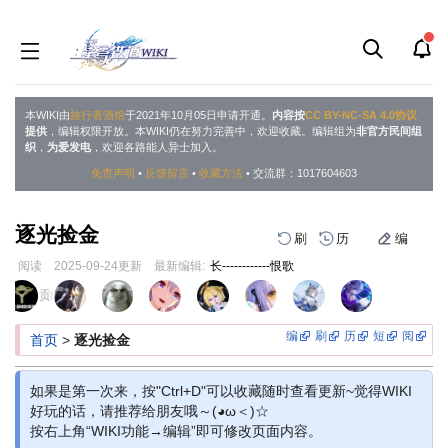
本WIKI由
旅行者酒馆
于2021年10月05日申请开通。
内容按
CC BY-NC-SA 4.0协议
提供
，编辑权限开放。本WIKI仍在努力完善中，欢迎收藏。编辑组为
非官方民间组
织
，
为爱发电
，欢迎各路能人异士加入。
免责声明
•
反馈留言
•
收藏方法
• 交流群：1017604603
逐光捡金
刷
历
编
阅读
2025-09-24
更新
最新编辑:
长------------恨歌
跳
跳
页面贡献者 :
到
到
导
搜
编
刷
历
短
阅
首页
>
逐光捡金
航
索
如果是第一次来，按"Ctrl+D"可以收藏随时查看更新~觉得WIKI
好玩的话，请推荐给朋友哦～(◕ω＜)☆
按右上角“WIKI功能→编辑”即可修改页面内容。