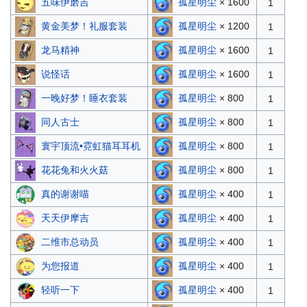
五味伊磨吉
孤星明尘
× 1600
1
黄金美梦！礼服套装
孤星明尘
× 1200
1
龙马精神
孤星明尘
× 1600
1
说怪话
孤星明尘
× 1600
1
一晚好梦！睡衣套装
孤星明尘
× 800
1
同人古士
孤星明尘
× 800
1
寰宇顶流•霓虹猫耳耳机
孤星明尘
× 800
1
花花兔和火火菇
孤星明尘
× 800
1
真的谢谢喵
孤星明尘
× 400
1
天天伊摩吉
孤星明尘
× 400
1
二维市总动员
孤星明尘
× 400
1
为您报道
孤星明尘
× 400
1
轻听一下
孤星明尘
× 400
1