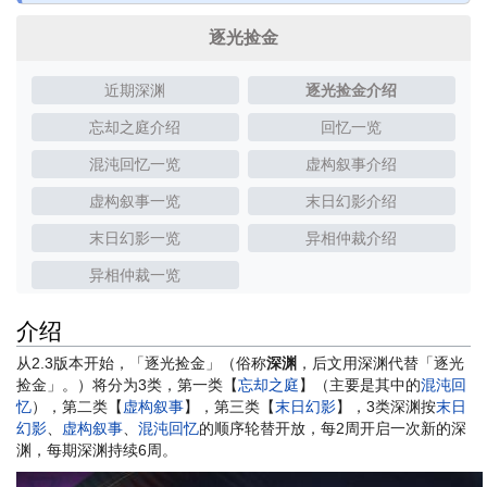
逐光捡金
近期深渊
逐光捡金介绍
忘却之庭介绍
回忆一览
混沌回忆一览
虚构叙事介绍
虚构叙事一览
末日幻影介绍
末日幻影一览
异相仲裁介绍
异相仲裁一览
介绍
从2.3版本开始，「逐光捡金」（俗称
深渊
，后文用深渊代替「逐光
捡金」。）将分为3类，第一类【
忘却之庭
】（主要是其中的
混沌回
忆
），第二类【
虚构叙事
】，第三类【
末日幻影
】，3类深渊按
末日
幻影
、
虚构叙事
、
混沌回忆
的顺序轮替开放，每2周开启一次新的深
渊，每期深渊持续6周。