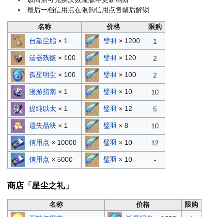
最后一档信用点在限购信用点售罄后解锁
名称
价格
限购
自塑尘脂
× 1
璧羽
× 1200
1
遗器残骸
× 100
璧羽
× 120
2
孤星明尘
× 100
璧羽
× 100
2
漫游指南
× 1
璧羽
× 10
10
提纯以太
× 1
璧羽
× 12
5
遗失晶块
× 1
璧羽
× 8
10
信用点
× 10000
璧羽
× 10
12
信用点
× 5000
璧羽
× 10
-
商店「星尘之礼」
名称
价格
限购