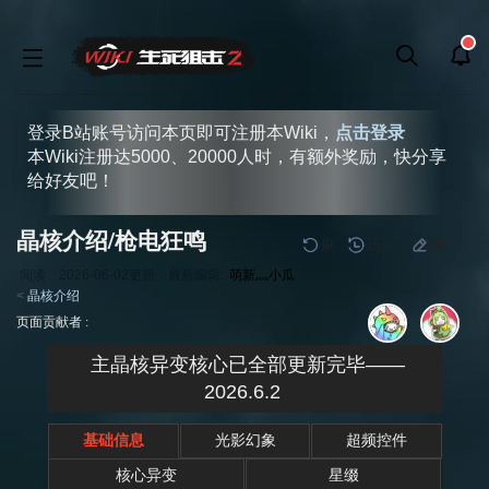
登录B站账号访问本页即可注册本Wiki，
点击登录
本Wiki注册达5000、20000人时，有额外奖励，快分享
给好友吧！
晶核介绍/枪电狂鸣
刷
历
编
阅读
2026-06-02
更新
最新编辑:
萌新灬小瓜
<
晶核介绍
跳
跳
页面贡献者 :
到
到
导
搜
主晶核异变核心已全部更新完毕——
航
索
2026.6.2
基础信息
光影幻象
超频控件
核心异变
星缀