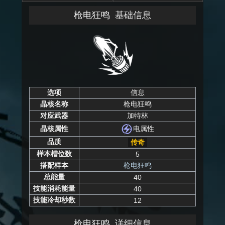
枪电狂鸣
基础信息
选项
信息
晶核名称
枪电狂鸣
对应武器
加特林
电属性
晶核属性
品质
传奇
样本槽位数
5
搭配样本
枪电狂鸣
总能量
40
技能消耗能量
40
技能冷却秒数
12
枪电狂鸣
详细信息