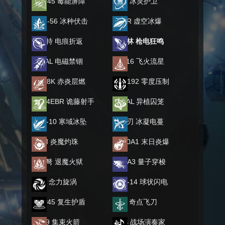
UMP45 毒能屏障
AKM 冰灵护卫
Type-56 冰种伏击
SCAR 虚空冰爆
巴雷特 电痕折返
加特林 枪电狂鸣
ASVAL 电磁禁锢
HK416 飞火流星
Kar98K 赤炎层燃
QBZ192 零度压制
MK14EBR 诡藤射手
FNFAL 异植囚笼
NAR-10 寒域冰坠
双爪刃 冰凝电蔓
AWM 炎魔灼珠
M590A1 末日炎爆
复合弩 退魔火狱
MP5A3 量子穿梭
AUG 念力旋涡
BSG-14 球状闪电
UMP45 复生护盾
XM8 奇点飞刀
M249 集束火箭
TWS 战场演奏家