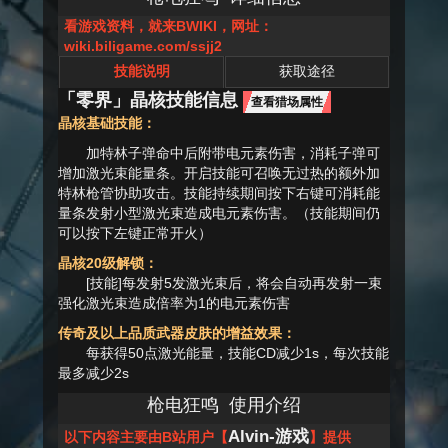
看游戏资料，就来BWIKI，网址：
wiki.biligame.com/ssjj2
技能说明
获取途径
「零界」晶核技能信息
查看猎场属性
晶核基础技能：
加特林子弹命中后附带电元素伤害，消耗子弹可
增加激光束能量条。开启技能可召唤无过热的额外加
特林枪管协助攻击。技能持续期间按下右键可消耗能
量条发射小型激光束造成电元素伤害。（技能期间仍
可以按下左键正常开火）
晶核20级解锁：
[技能]每发射5发激光束后，将会自动再发射一束
强化激光束造成倍率为1的电元素伤害
传奇及以上品质武器皮肤的增益效果：
每获得50点激光能量，技能CD减少1s，每次技能
最多减少2s
枪电狂鸣
使用介绍
Alvin-游戏
以下内容主要由B站用户【
】提供