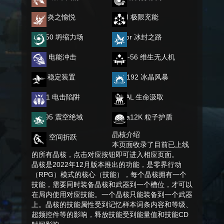
长刀 炎之愉悦
AWM 极限充能
SG550 坍缩力场
Vector 冰封之路
AKM 电能冲击
Type-56 维生无人机
RPK 稳定装置
QBZ192 冰晶风暴
M4A1 电击陷阱
FNFAL 生命汲取
QJB95 震空绝域
Saiga12K 粒子护盾
晶核介绍
MSR 空间折跃
本页面收录了目前已上线
的所有晶核，点击对应按钮即可进入相应页面。
晶核是2022年12月版本推出的功能，是零界行动
（RPG）模式的核心（技能），每个晶核拥有一个
技能，需要同时装备晶核和武器到一个槽位，才可以
在局内使用对应技能。一个晶核只能装备到一个武器
上。晶核的技能属性受到记忆样本词条内容和等级、
超频控件等的影响，释放技能受到能量值和技能CD