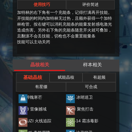
使用技巧
评价简述
加特林的右下角有一个充能条，记得打满再开技能。
开技能的时间内加特林无过热，且额外获得一个加特
林枪管。按右键可以消耗充能条的能量发射感电激光
造成伤害。另外右下角的充能条随意开火就可叠加，
且翻滚不会丢技能，切枪也不会重置能量条
技能可以主动关闭
晶核相关
样本相关
基础晶核
赋能晶核
有超频
有星缀
可合成
M7 碎魄寒芒
TWS 冰哨巡卫
DP28 雷像撼域
AWM 聚焦打击
双持UZI 火线追踪
BSG-14 霜冻毒影