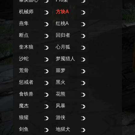
机械师
方块A
燕隼
红桃A
断点
回归者
奎木狼
心月狐
沙蛇
梦魇猎人
荒骨
噩梦
惩戒者
黑火
食铁兽
花熊
魔杰
风暴
狼獾
游侠
剑鱼
地狱犬