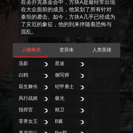
在圣乔克基金会中，方块A是最经常出现
在大众面前的成员，他策划了所有针对
泰坦的袭击。如今，方块A几乎已经成为
了灾厄的象征，他的到来伴随着恐怖与
混乱。
人物角色
变异体
人类英雄
迅影
星途
白鸥
侧写师
双生舞伶
铠甲勇士
风行战姬
极光
指挥官
精卫
零界女王
B酱
暴戾甜心
Pro梨