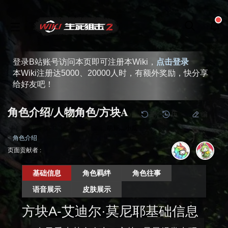
登录B站账号访问本页即可注册本Wiki，
点击登录
本Wiki注册达5000、20000人时，有额外奖励，快分享
给好友吧！
角色介绍/人物角色/方块A
刷
历
编
阅读
2025-05-08
更新
最新编辑:
萌新灬小瓜
<
角色介绍
跳
跳
页面贡献者 :
到
到
导
搜
基础信息
角色羁绊
角色往事
航
索
语音展示
皮肤展示
方块A-艾迪尔·莫尼耶
基础信息