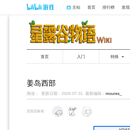
主站
首页
排行榜
发现
首页
入门
特殊
姜岛西部
阅读：
更新日期：
2026-07-31
最新编辑：
moures_
跳
跳
到
到
页面贡献者 :
导
搜
航
索