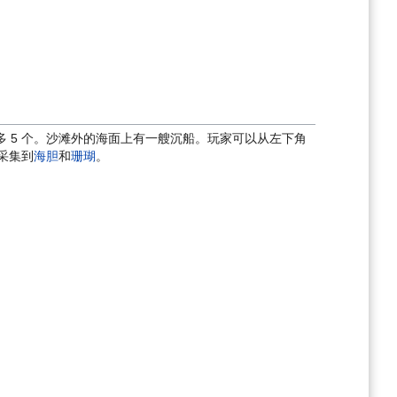
多 5 个。沙滩外的海面上有一艘沉船。玩家可以从左下角
采集到
海胆
和
珊瑚
。