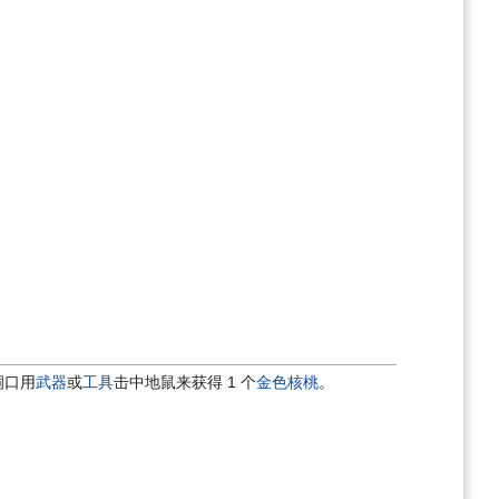
洞口用
武器
或
工具
击中地鼠来获得 1 个
金色核桃
。