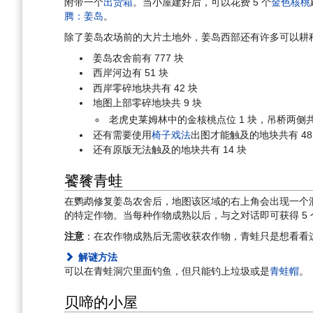
附带一个
出货箱
。当小屋建好后，可以花费 5 个
金色核桃
腾：姜岛
。
除了姜岛农场前的大片土地外，姜岛西部还有许多可以耕种的土
姜岛农舍前有 777 块
西岸河边有 51 块
西岸零碎地块共有 42 块
地图上部零碎地块共 9 块
老虎史莱姆林中的金核桃点位 1 块，吊桥两侧共 
还有需要使用
椅子戏法
出图才能触及的地块共有 48
还有原版无法触及的地块共有 14 块
饕餮青蛙
在鹦鹉修复姜岛农舍后，地图该区域的右上角会出现一个洞
的特定作物。当每种作物成熟以后，与之对话即可获得 5 
注意
：在农作物成熟后无需收获农作物，青蛙只是想看看
解谜方法
可以在青蛙洞穴里面钓鱼，但只能钓上垃圾或是
青蛙帽
。
贝啼的小屋