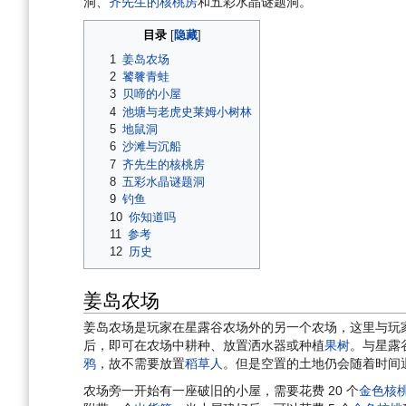
洞、
齐先生的核桃房
和五彩水晶谜题洞。
目录
1
姜岛农场
2
饕餮青蛙
3
贝啼的小屋
4
池塘与老虎史莱姆小树林
5
地鼠洞
6
沙滩与沉船
7
齐先生的核桃房
8
五彩水晶谜题洞
9
钓鱼
10
你知道吗
11
参考
12
历史
姜岛农场
姜岛农场是玩家在星露谷农场外的另一个农场，这里与玩
后，即可在农场中耕种、放置洒水器或种植
果树
。与星露
鸦
，故不需要放置
稻草人
。但是空置的土地仍会随着时间
农场旁一开始有一座破旧的小屋，需要花费 20 个
金色核