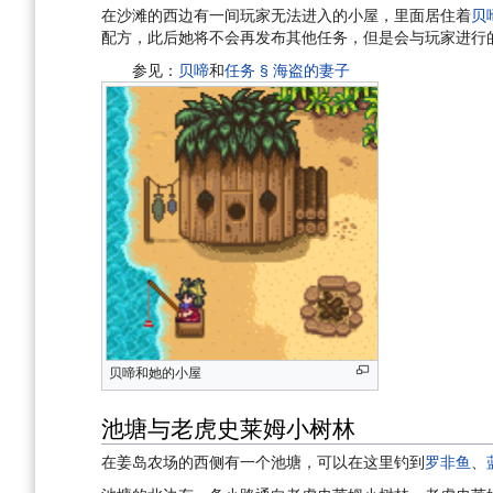
在沙滩的西边有一间玩家无法进入的小屋，里面居住着
贝
配方，此后她将不会再发布其他任务，但是会与玩家进行
参见：
贝啼
和
任务 § 海盗的妻子
贝啼和她的小屋
池塘与老虎史莱姆小树林
在姜岛农场的西侧有一个池塘，可以在这里钓到
罗非鱼
、