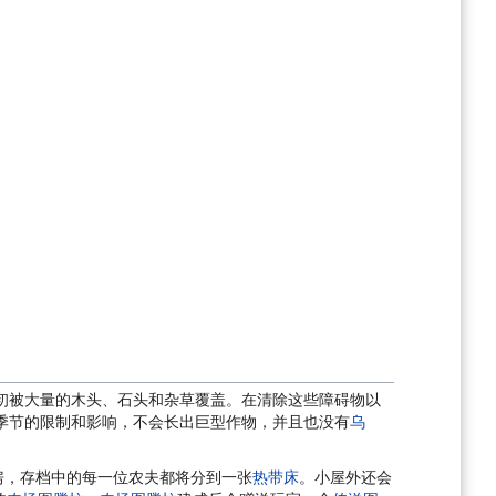
初被大量的木头、石头和杂草覆盖。在清除这些障碍物以
季节的限制和影响，不会长出巨型作物，并且也没有
乌
间厨房，存档中的每一位农夫都将分到一张
热带床
。小屋外还会