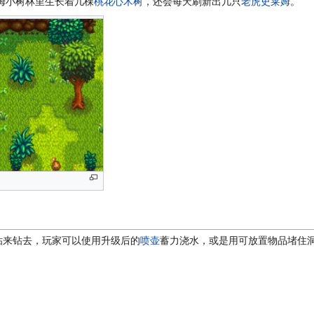
姆小树林里生长着几棵
桃花心木树
，还会每天刷新出几只
老虎史莱姆
。
钻来钻去，玩家可以使用升级后的
喷壶
蓄力浇水，或是用可放置物品堵住