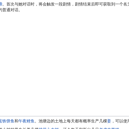
啼
。首次与她对话时，将会触发一段剧情，剧情结束后即可获取到一个名
的普通对话。
蓝铁饼鱼
和
午夜鲤鱼
。池塘边的土地上每天都有概率生产几棵
姜
，可以使