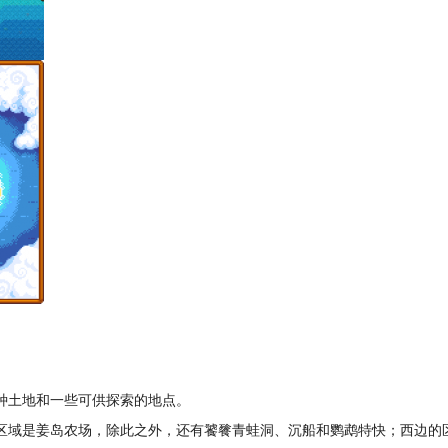
种土地和一些可供探索的地点。
区域是姜岛农场，除此之外，还有饕餮青蛙洞、沉船和鹦鹉特快；西边的