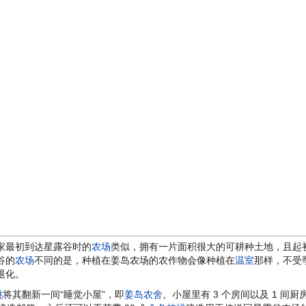
家最初到达星露谷时的
农场
类似，拥有一片面积很大的可耕种土地，且起
谷的
农场
不同的是，种植在姜岛农场的农作物会像种植在
温室
那样，不受
退化。
桃
将其翻新一间“睡觉小屋”，即
姜岛农舍
。小屋里有 3 个房间以及 1 