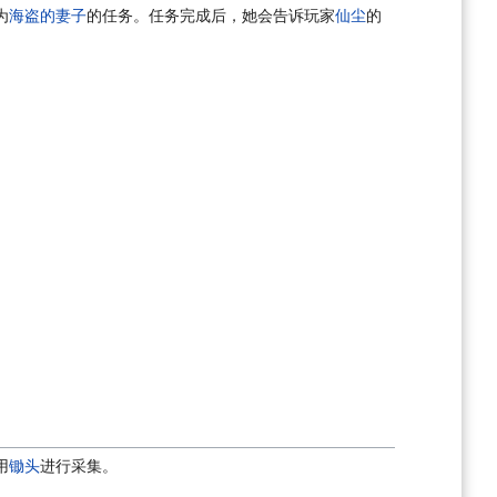
为
海盗的妻子
的任务。任务完成后，她会告诉玩家
仙尘
的
用
锄头
进行采集。