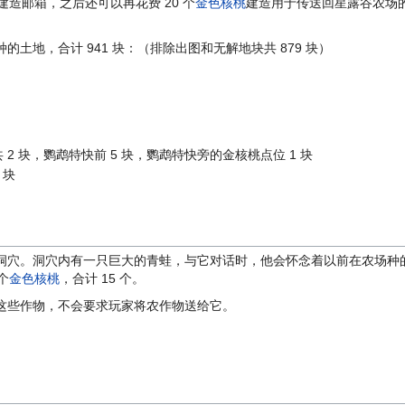
建造邮箱，之后还可以再花费 20 个
金色核桃
建造用于传送回星露谷农场
地，合计 941 块：（排除出图和无解地块共 879 块）
2 块，鹦鹉特快前 5 块，鹦鹉特快旁的金核桃点位 1 块
 块
穴。洞穴内有一只巨大的青蛙，与它对话时，他会怀念着以前在农场种的
个
金色核桃
，合计 15 个。
这些作物，不会要求玩家将农作物送给它。