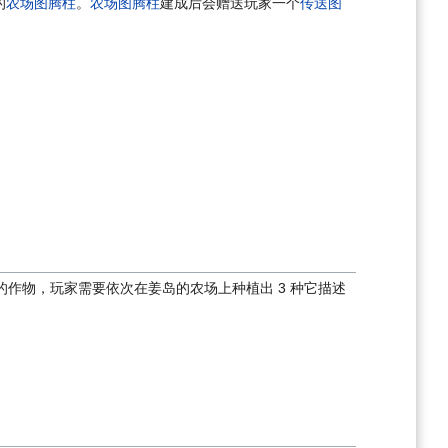
的
农场图腾柱
。
农场图腾柱
建成后会赠送玩家一个
传送图
作物，玩家需要依次在姜岛的农场上种植出 3 种它描述