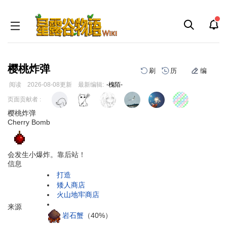
樱桃炸弹
刷
历
编
阅读
2026-08-08
更新
最新编辑:
-槐陌-
跳
跳
页面贡献者 :
到
到
樱桃炸弹
导
搜
Cherry Bomb
航
索
会发生小爆炸。靠后站！
信息
打造
矮人商店
火山地牢商店
来源
岩石蟹
（40%）