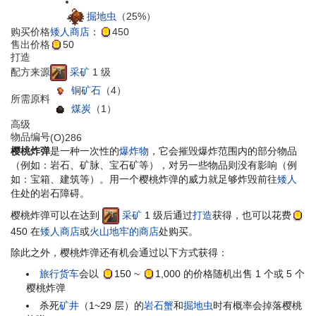
掘地虫
（25%）
购买价格
矮人商店
：
450
售出价格
50
打造
采矿
1 级
配方来源
铜矿石
（4）
所需原料
煤炭
（1）
高级
物品编号
(O)286
樱桃炸弹
是一种一次性的
爆炸物
，它会摧毁爆炸范围内的部分物品
（例如：岩石、矿脉、宝石矿等），对另一些物品则没有影响（例
如：宝箱、建筑等）。用一个樱桃炸弹的威力就足够炸毁前往
矮人
住处的岩石障碍。
樱桃炸弹可以在达到
采矿
1 级后通过
打造
获得，也可以花费
450
在
矮人商店
或
火山地牢的商店
处购买。
除此之外，樱桃炸弹还有机会通过以下方式获得：
旅行货车
会以
150
~
1,000
的价格随机出售 1 个或 5 个
樱桃炸弹
杀死
矿井
（1~29 层）的
岩石蟹
和
掘地虫
时有概率会掉落樱桃