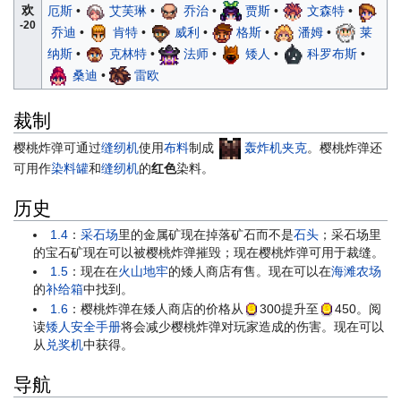
欢
厄斯
•
艾芙琳
•
乔治
•
贾斯
•
文森特
•
-20
乔迪
•
肯特
•
威利
•
格斯
•
潘姆
•
莱
纳斯
•
克林特
•
法师
•
矮人
•
科罗布斯
•
桑迪
•
雷欧
裁制
樱桃炸弹可通过
缝纫机
使用
布料
制成
轰炸机夹克
。樱桃炸弹还
可用作
染料罐
和
缝纫机
的
红色
染料。
历史
1.4
：
采石场
里的金属矿现在掉落矿石而不是
石头
；采石场里
的宝石矿现在可以被樱桃炸弹摧毁；现在樱桃炸弹可用于裁缝。
1.5
：现在在
火山地牢
的矮人商店有售。现在可以在
海滩农场
的
补给箱
中找到。
1.6
：樱桃炸弹在矮人商店的价格从
300
提升至
450
。阅
读
矮人安全手册
将会减少樱桃炸弹对玩家造成的伤害。现在可以
从
兑奖机
中获得。
导航