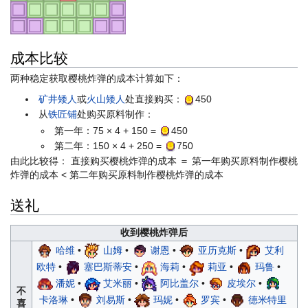
成本比较
两种稳定获取樱桃炸弹的成本计算如下：
矿井矮人
或
火山矮人
处直接购买：
450
从
铁匠铺
处购买原料制作：
第一年：75 × 4 + 150 =
450
第二年：150 × 4 + 250 =
750
由此比较得： 直接购买樱桃炸弹的成本 ＝ 第一年购买原料制作樱桃
炸弹的成本 < 第二年购买原料制作樱桃炸弹的成本
送礼
收到樱桃炸弹后
哈维
•
山姆
•
谢恩
•
亚历克斯
•
艾利
欧特
•
塞巴斯蒂安
•
海莉
•
莉亚
•
玛鲁
•
潘妮
•
艾米丽
•
阿比盖尔
•
皮埃尔
•
不
卡洛琳
•
刘易斯
•
玛妮
•
罗宾
•
德米特里
喜