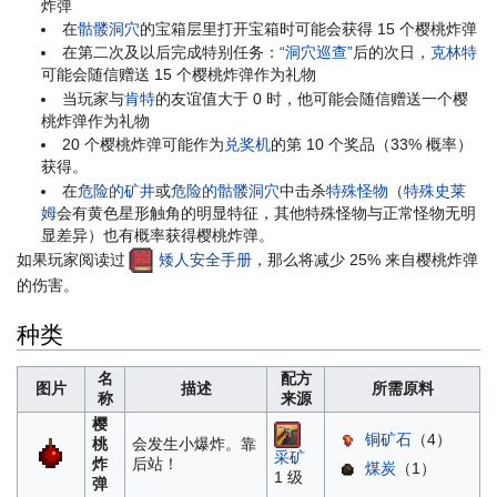
炸弹
在
骷髅洞穴
的宝箱层里打开宝箱时可能会获得 15 个樱桃炸弹
在第二次及以后完成特别任务：
“洞穴巡查”
后的次日，
克林特
可能会随信赠送 15 个樱桃炸弹作为礼物
当玩家与
肯特
的友谊值大于 0 时，他可能会随信赠送一个樱
桃炸弹作为礼物
20 个樱桃炸弹可能作为
兑奖机
的第 10 个奖品（33% 概率）
获得。
在
危险的矿井
或
危险的骷髅洞穴
中击杀
特殊怪物
（
特殊史莱
姆
会有黄色星形触角的明显特征，其他特殊怪物与正常怪物无明
显差异）也有概率获得樱桃炸弹。
如果玩家阅读过
矮人安全手册
，那么将减少 25% 来自樱桃炸弹
的伤害。
种类
名
配方
图片
描述
所需原料
称
来源
樱
铜矿石
（4）
桃
会发生小爆炸。靠
采矿
炸
后站！
煤炭
（1）
1 级
弹