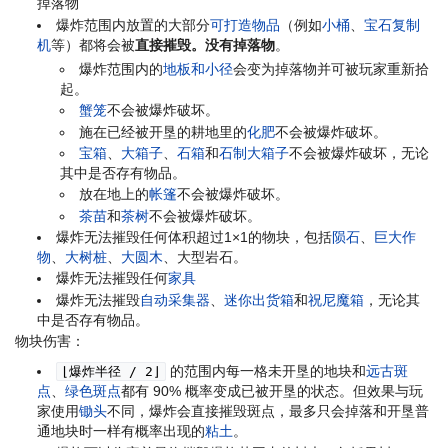
掉落物
爆炸范围内放置的大部分
可打造物品
（例如
小桶
、
宝石复制
机
等）都将会被
直接摧毁。没有掉落物
。
爆炸范围内的
地板和小径
会变为掉落物并可被玩家重新拾
起。
蟹笼
不会被爆炸破坏。
施在已经被开垦的耕地里的
化肥
不会被爆炸破坏。
宝箱
、
大箱子
、
石箱
和
石制大箱子
不会被爆炸破坏，无论
其中是否存有物品。
放在地上的
帐篷
不会被爆炸破坏。
茶苗
和
茶树
不会被爆炸破坏。
爆炸无法摧毁任何体积超过1×1的物块，包括
陨石
、
巨大作
物
、
大树桩
、
大圆木
、大型岩石。
爆炸无法摧毁任何
家具
爆炸无法摧毁
自动采集器
、
迷你出货箱
和
祝尼魔箱
，无论其
中是否存有物品。
物块伤害：
的范围内每一格未开垦的地块和
远古斑
⌊爆炸半径 / 2⌋
点
、
绿色斑点
都有 90% 概率变成已被开垦的状态。但效果与玩
家使用
锄头
不同，爆炸会直接摧毁斑点，最多只会掉落和开垦普
通地块时一样有概率出现的
粘土
。