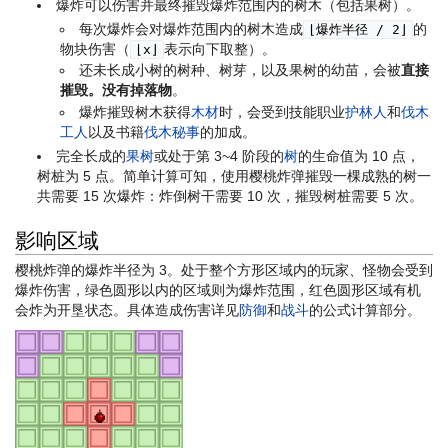
爆炸可以伤害并最终摧毁爆炸范围内的树木（包括果树）。
每次爆炸会对爆炸范围内的树木造成
的
⌊爆炸半径 / 2⌋
物块伤害（
表示向下取整）。
⌊x⌋
还未长成小树的树种、树芽，以及果树的幼苗，会被
直接
摧毁。没有掉落物
。
爆炸摧毁树木获得
木材
时，会受到技能职业
护林人
和
伐木
工人
以及书籍
伐木秘事
的加成。
完全长成的
果树
或处于第 3~4 阶段的
树
的生命值为 10 点，
树桩为 5 点。简单计算可知，使用樱桃炸弹摧毁一棵成熟的树一
共需要 15 次爆炸：炸倒树干需要 10 次，摧毁树桩需要 5 次。
影响区域
樱桃炸弹的爆炸半径为 3。处于整个方形区域内的玩家、怪物会受到
爆炸伤害，绿色圆形以内的区域则为爆炸范围，红色圆形区域有机
会炸为开垦状态。具体造成伤害详见
防御
和
战斗
的公式计算部分。