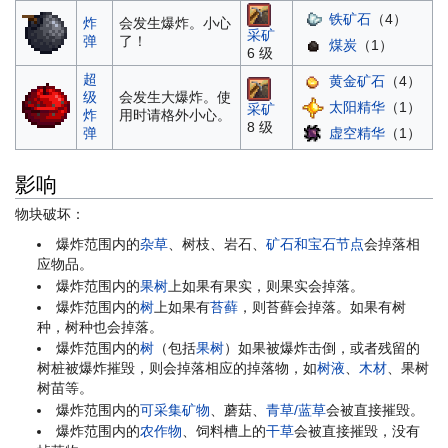
铁矿石
（4）
炸
会发生爆炸。小心
采矿
弹
了！
煤炭
（1）
6 级
超
黄金矿石
（4）
级
会发生大爆炸。使
太阳精华
（1）
采矿
炸
用时请格外小心。
8 级
虚空精华
（1）
弹
影响
物块破坏：
爆炸范围内的
杂草
、树枝、岩石、
矿石和宝石节点
会掉落相
应物品。
爆炸范围内的
果树
上如果有果实，则果实会掉落。
爆炸范围内的
树
上如果有
苔藓
，则苔藓会掉落。如果有树
种，树种也会掉落。
爆炸范围内的
树
（包括
果树
）如果被爆炸击倒，或者残留的
树桩被爆炸摧毁，则会掉落相应的掉落物，如
树液
、
木材
、果树
树苗等。
爆炸范围内的
可采集矿物
、蘑菇、
青草/蓝草
会被直接摧毁。
爆炸范围内的
农作物
、饲料槽上的
干草
会被直接摧毁，没有