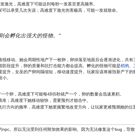
一发激光，高难度下可能达到每秒一发甚至更高频率。
家可以承受几次失误；高难度下激光伤害极高，可能一发就致命。
则会孵化出强大的怪物。"
路线移动。她会周期性地产下一枚卵，卵掉落至地面后会逐渐进化，共有三
着阶段提升，卵的质量和抗打击能力都会提高。孵化的怪物可能是
梢鸦
、
度提升，女巫的产卵间隔缩短，移动速度提升。玩家应该将摧毁新产下的
较小。
产一个卵，高难度下可能每4到5秒就产一个，卵的数量会迅速累积。
瞄准；高难度下她移动较快，需要预判才能击中。
飞行方向的频率，高难度下她更频繁地改变方向，让玩家更难预测她的位
npc。所以无法受到任何附加效果的影响。因为无法修复这个bug，导致