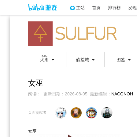
主站
首页
排行榜
发现
Sulfur
火湖
硫荒域
图鉴
女巫
阅读：
更新日期：
2026-08-05
最新编辑：
NACGNOH
跳
跳
到
到
页面贡献者 :
导
搜
航
索
女巫