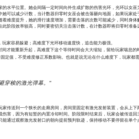
家的水平位置。她会间隔一定时间向外生成扩散的伤害光环，光环以女巫
中她可以减少计数，当计数器归零时女巫会被击落砸向地面，如果玩家处
随着难度提升，她的滑行速度增加，需要击落的次数可能减少，同时身体
在此阶段效率较高，同时要密切关注击落计数，在计数器即将归零时准备
，玩家容易躲避；高难度下光环移动速度快，追击能力极强。
时间才能重新升起，高难度下这个等待时间会大大缩短，留给玩家喘息的
固定值，不受难度修正系数影响。也就是说无论在什么难度下，玩家都需
避穿梭的激光弹幕。"
玩家传送到一个狭长的走廊房间，房间里固定有激光发射装置，会从上下
成伤害，因为有短暂的内置冷却时间。阶段限时结束后，玩家会被传送回
只能通过观察激光发射口的朝向提前预判轨迹，保持移动不要停留在单个