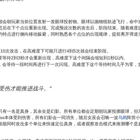
都会朝玩家当前位置发射一发眼球投射物。眼球以抛物线轨迹飞行，命中
迟后在下个点位重新出现。完成预设次数的攻击后，阶段结束。随着难度
的特点进行侧向移动躲避，同时熟悉各个点位的出现规律，提前离开弹道
。
10次攻击，在高难度下可能只进行4到5次就会结束阶段。
等待2到3秒才会重新出现，高难度下这个间隔会缩短到1秒以内。
，会等待一段时间再进行下一次闪现。高难度下这个等待时间几乎为零，
受伤才能推进战斗。"
只有一名是真身，其余全是幻影。所有单位都会定期朝玩家投掷眼球，但只
oss本体受到伤害，所有幻影会一同消失，随后女巫会召唤一波
乌鸦
阵营小
技能同时攻击多个单位来快速定位真身，或者观察攻击模式来推测哪个是