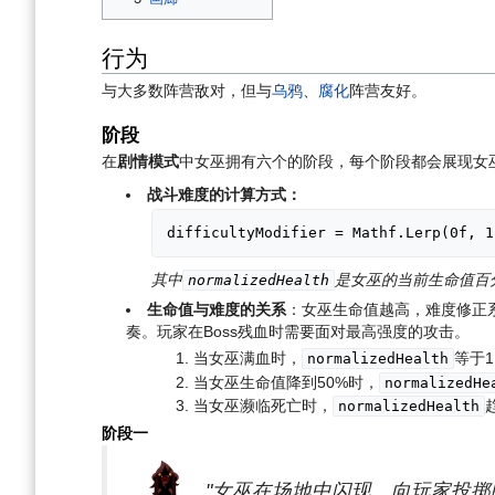
行为
与大多数阵营敌对，但与
乌鸦
、
腐化
阵营友好。
阶段
在
剧情模式
中女巫拥有六个的阶段，每个阶段都会展现女
战斗难度的计算方式：
difficultyModifier = Mathf.Lerp(0f, 
其中
是女巫的当前生命值百
normalizedHealth
生命值与难度的关系
：女巫生命值越高，难度修正
奏。玩家在Boss残血时需要面对最高强度的攻击。
当女巫满血时，
等于1
normalizedHealth
当女巫生命值降到50%时，
normalizedHe
当女巫濒临死亡时，
normalizedHealth
阶段一
"女巫在场地中闪现，向玩家投掷