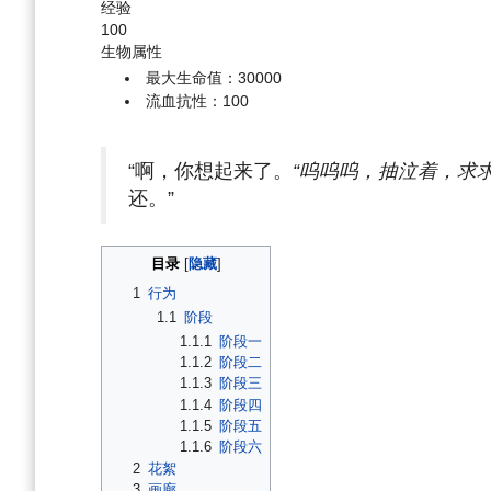
经验
100
生物属性
最大生命值：30000
流血抗性：100
“啊，你想起来了。
“呜呜呜，抽泣着，求
还。”
目录
1
行为
1.1
阶段
1.1.1
阶段一
1.1.2
阶段二
1.1.3
阶段三
1.1.4
阶段四
1.1.5
阶段五
1.1.6
阶段六
2
花絮
3
画廊