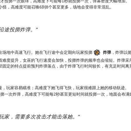
秒才投掷一次眼球，高难度下可能每1秒就投掷一次，弹幕密度大幅增加。
小怪，高难度可能召唤6到8个甚至更多，场地会变得非常混乱。
沿途投掷炸弹。"
在场地中高速飞行。她在飞行途中会定期向玩家投掷
炸弹
，炸弹以
着难度提升，女巫的飞行速度会加快，投掷炸弹的频率也会缩短。炸弹采
径固定的特点提前预判炸弹落点，由于炸弹飞行时间较长，有充足时间离
慢，玩家容易瞄准；高难度下她飞得飞快，玩家很难跟上她的移动轨迹。
投掷一次炸弹，高难度下可能每2秒甚至更短时间就投掷一次，地面会布满
玩家，需要多次攻击才能击落她。"