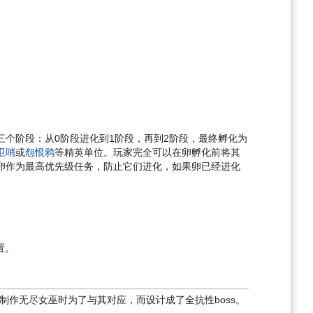
个阶段：从0阶段进化到1阶段，再到2阶段，最终孵化为
卫哨
或
怨恨鸦
等精英单位。玩家完全可以在卵孵化前将其
卵作为最高优先级任务，防止它们进化，如果卵已经进化
置。
制作无尽女巫时为了与其对应，而设计成了全抗性boss。