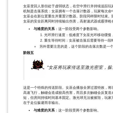
女巫变回人形但处于虚弱状态，在空中滑行并持续追踪玩
机制是击落系统：女巫拥有一个击落计数器，玩家每次命
女巫会在新位置重生并重置计数器。阶段同样限时结束。
女巫的安全距离同时持续输出伤害，高射速武器或霰弹枪
与难度的关系
：这一阶段受两个参数影响。
光环滑行速度：低难度下女巫光环移动缓慢
重生等待时间：女巫被击落后需要等待一段
另外需要注意的是，这个阶段的击落次数是一个
阶段五
"女巫将玩家传送至激光密室，躲
这是一个特殊的传送阶段。女巫会播放全屏过渡特效，将
高速飞行，触碰会造成较高伤害，而且多次触碰会反复造
短，但房间持续时间基本固定。激光球无法被摧毁，玩家
在于走位躲避而非输出。
与难度的关系
：这一阶段受两个参数影响。