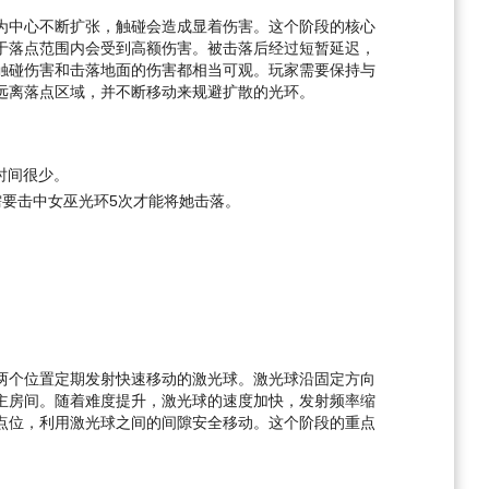
为中心不断扩张，触碰会造成显着伤害。这个阶段的核心
于落点范围内会受到高额伤害。被击落后经过短暂延迟，
触碰伤害和击落地面的伤害都相当可观。玩家需要保持与
远离落点区域，并不断移动来规避扩散的光环。
时间很少。
要击中女巫光环5次才能将她击落。
两个位置定期发射快速移动的激光球。激光球沿固定方向
主房间。随着难度提升，激光球的速度加快，发射频率缩
点位，利用激光球之间的间隙安全移动。这个阶段的重点