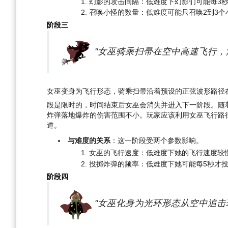
幻影的攻击间隔：低难度下幻影们可能每3
召唤小怪的数量：低难度可能只召唤2到3个
阶段三
"女巫骑乘扫帚在空中高速飞行，
女巫变身为飞行形态，骑乘扫帚沿着预设的正弦波形路径
段是限时的，时间结束后女巫会消失并进入下一阶段。随
炸弹落地爆炸的伤害范围不小。玩家应该利用女巫飞行路
道。
与难度的关系
：这一阶段受两个参数影响。
女巫的飞行速度：低难度下她的飞行速度较
投掷炸弹的频率：低难度下她可能每5秒才
阶段四
"女巫化身为光环形态从空中追击