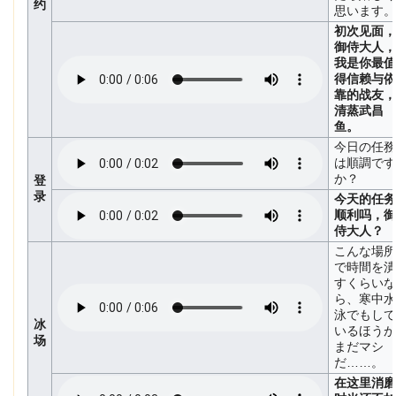
约
思います。
初次见面，
御侍大人，
我是你最值
得信赖与依
靠的战友，
清蒸武昌
鱼。
今日の任務
は順調です
か？
登
录
今天的任务
顺利吗，御
侍大人？
こんな場所
で時間を潰
すくらいな
ら、寒中水
泳でもして
冰
いるほうが
场
まだマシ
だ……。
在这里消磨