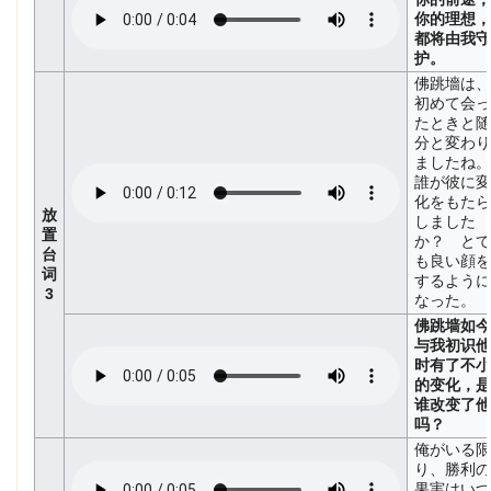
你的理想，
都将由我守
护。
佛跳墻は、
初めて会っ
たときと随
分と変わり
ましたね。
誰が彼に変
化をもたら
放
しました
置
か？ とて
台
も良い顔を
词
するように
3
なった。
佛跳墙如今
与我初识他
时有了不小
的变化，是
谁改变了他
吗？
俺がいる限
り、勝利の
果実はいつ