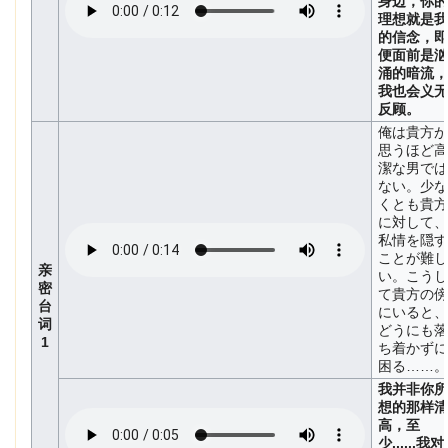
身边，你的
理想就是我
的信念，即
便面前是汹
涌的暗流，
我也会义无
反顾。
俺は貴方が
思うほど高
潔な男では
ない。少な
くとも貴方
に対して、
私情を隠す
ことが難し
亲
い。こうし
密
て貴方の傍
台
にいると、
词
どうにも落
1
ち着かずに
困る……。
我并非你所
想的那样清
高，至
少......我对