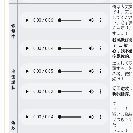
俺は大丈夫
です。安心
してくださ
い、必ず貴
恢
方を守りま
复
す……！
中
我感觉好多
了......放
心，我不会
拖累你的。
迂回して攻
撃する。皆
出
の者、俺に
击
続け！
编
队
迂回进攻，
听我指挥。
ク
ッ……！
戦いに犠牲
はつきもの
落
だ
败
っ……！！