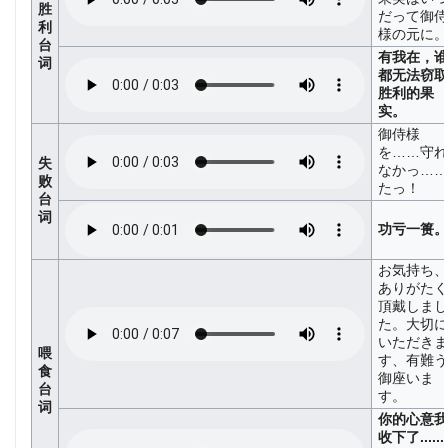
胜
だって御侍
利
様の元に。
台
有我在，谁
词
都无法窃取
胜利的果
实。
御侍様
を……守れ
失
なかっ……
败
たっ！
台
词
功亏一篑。
お気持ち、
ありがたく
頂戴しまし
た。大切に
いただきま
喂
す、有難う
食
御座いま
台
す。
词
你的心意我
收下了......