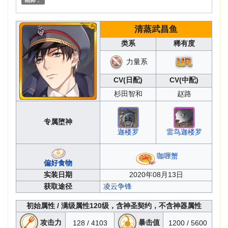
画师：
清蒸武昌鱼
类系
稀有度
力量系
CV(日配)
CV(中配)
杉田智和
赵路
专属堕神
迦楼罗
雷鸟迦楼罗
咖喱蟹
偏好食物
实装日期
2020年08月13日
获取途径
凌云争锋
初始属性 / 满级属性
120级，含神圣契约，不含神器属性
攻击力
暴击值
128 / 4103
1200 / 5600