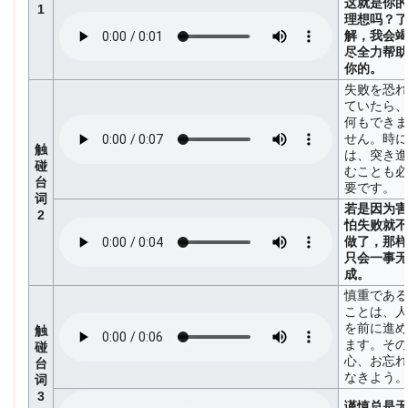
这就是你的
1
理想吗？了
解，我会竭
尽全力帮助
你的。
失败を恐れ
ていたら、
何もできま
せん。時に
触
は、突き進
碰
むことも必
台
要です。
词
若是因为害
2
怕失败就不
做了，那样
只会一事无
成。
慎重である
ことは、人
を前に進め
触
ます。その
碰
心、お忘れ
台
なきよう。
词
3
谨慎总是无