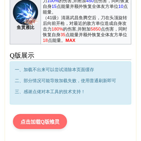
力
100%
的伤害,并附加
450
点伤害，同时恢复
自身
15
点能量并额外恢复全体友方单位
10
点
能量。
（41级）清蒸武昌鱼腾空后，刀在头顶旋转
后向前开枪，对最近的敌方单位造成自身攻
鱼贯雁比
击力
180%
的伤害,并附加
5850
点伤害，同时
恢复自身
35
点能量并额外恢复全体友方单位
18
点能量。
MAX
Q版展示
一、加载不出来可以尝试清除本页面缓存
二、部分情况可能导致加载失败，使用普通刷新即可
三、感谢点佬对本工具的技术支持！