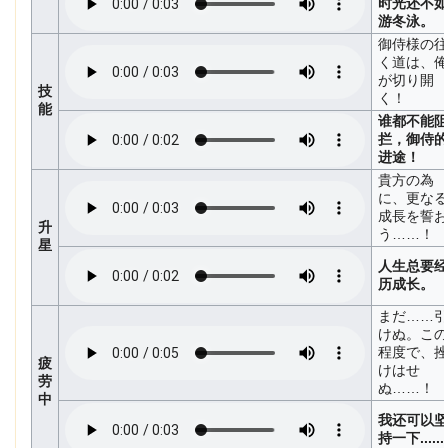
时光还不如
游冬泳。
御侍様の往
く道は、俺
が切り開
技
く！
能
谁都不能阻
拦，御侍的
进途！
貴方の為
に、更なる
成長を誓お
升
う……！
星
人生总要经
历成长。
まだ……引
けぬ。この
程度で、挫
疲
けはせ
劳
ぬ……！
中
我还可以坚
持一下......