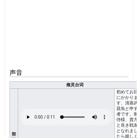
声音
飨灵台词
初めてお目
にかかりま
す、清蒸武
昌魚と申す
者です。御
侍様、貴方
と良き戦友
となれまし
契
たら嬉しく