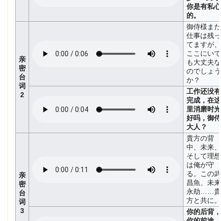
你是有私心
的。
御侍様まだ
仕事は残っ
てますが、
ここにいて
亲
も大丈夫な
密
のでしょう
台
か？
词
工作还没有
2
完成，在这
里消磨时光
好吗，御侍
大人？
貴方の背
中、未来、
そして理想
は俺が守
る。この武
亲
昌魚、未来
密
永劫……貴
台
方と共に。
词
3
你的后背，
你的前途，