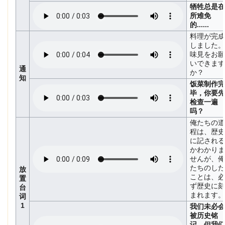
牺牲总是在
所难免
的......
料理が完成
しました。
味見をお願
いできます
通
か？
知
饭菜制作完
毕，你要先
检查一遍
吗？
俺たちの道
程は、歴史
に記される
かわかりま
せんが、俺
たちのした
放
ことは、必
置
ず歴史に刻
台
まれます。
词
1
我们未必会
被历史铭
记，但我们