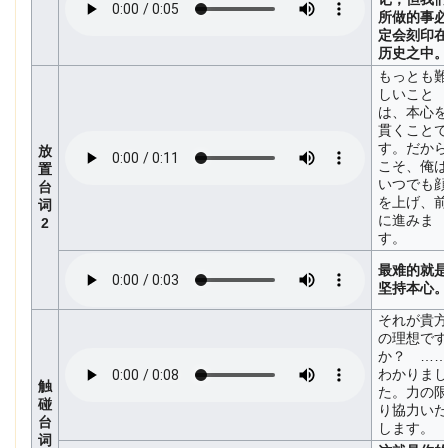
所做的事必
定会刻印在
历史之中。
もっとも難
しいこと
は、本心を
貫くことで
す。だから
放
こそ、俺は
置
いつでも顔
台
を上げ、前
词
に進みま
2
す。
最难的就是
坚持本心。
それが貴方
の理想です
か？ ……
わかりまし
触
た。力の限
碰
り協力いた
台
します。
词