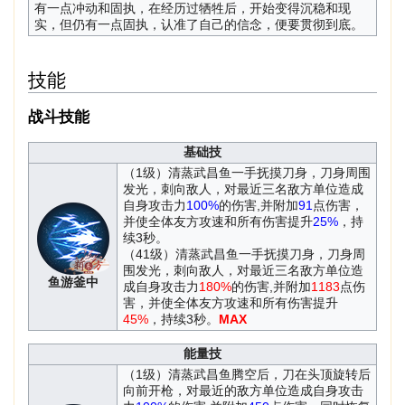
有一点冲动和固执，在经历过牺牲后，开始变得沉稳和现
实，但仍有一点固执，认准了自己的信念，便要贯彻到底。
技能
战斗技能
基础技
（1级）清蒸武昌鱼一手抚摸刀身，刀身周围
发光，刺向敌人，对最近三名敌方单位造成
自身攻击力
100%
的伤害,并附加
91
点伤害，
并使全体友方攻速和所有伤害提升
25%
，持
续3秒。
（41级）清蒸武昌鱼一手抚摸刀身，刀身周
围发光，刺向敌人，对最近三名敌方单位造
鱼游釜中
成自身攻击力
180%
的伤害,并附加
1183
点伤
害，并使全体友方攻速和所有伤害提升
45%
，持续3秒。
MAX
能量技
（1级）清蒸武昌鱼腾空后，刀在头顶旋转后
向前开枪，对最近的敌方单位造成自身攻击