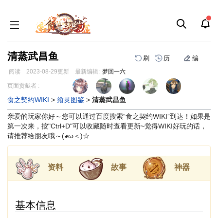
清蒸武昌鱼
刷
历
编
阅读
2023-08-29
更新
最新编辑:
梦回一六
跳
跳
页面贡献者 :
到
到
食之契约WIKI
>
飨灵图鉴
>
清蒸武昌鱼
导
搜
航
索
亲爱的玩家你好～您可以通过百度搜索“食之契约WIKI”到达！如果是
第一次来，按"Ctrl+D"可以收藏随时查看更新~觉得WIKI好玩的话，
请推荐给朋友哦～(◕ω＜)☆
资料
故事
神器
基本信息