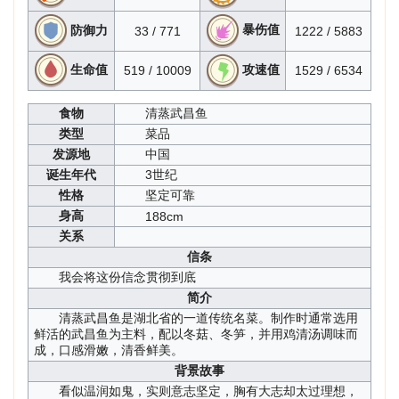
暴伤值
防御力
33 / 771
1222 / 5883
生命值
攻速值
519 / 10009
1529 / 6534
食物
清蒸武昌鱼
类型
菜品
发源地
中国
诞生年代
3世纪
性格
坚定可靠
身高
188cm
关系
信条
我会将这份信念贯彻到底
简介
清蒸武昌鱼是湖北省的一道传统名菜。制作时通常选用
鲜活的武昌鱼为主料，配以冬菇、冬笋，并用鸡清汤调味而
成，口感滑嫩，清香鲜美。
背景故事
看似温润如鬼，实则意志坚定，胸有大志却太过理想，