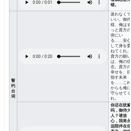
错。
迷わなくて
いい。御侍
様、俺はず
っと貴方の
傍にい
る……安心
して身を委
ねてくれ。
貴方の願い
は、俺の信
念。貴方の
幸せを、目
指す未来
誓
を……これ
约
からも俺に
台
守らせてく
词
れ。
你还在犹豫
吗，御侍大
人？请放
心，我将永
远陪伴在你