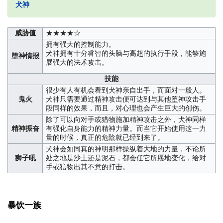
犬神
威胁值
★★★★☆
拥有强大的控制能力。
犬神拥有十分睿智的头脑与高超的执行手段，能够施
堕神情报
展强大的法术攻击。
技能
很少有人有机会看到犬神亲自出手，而面对一般人。
鬼火
犬神只需要通过精神攻击便可达到与其他堕神攻击手
段同样的效果，而且，对心理也会产生巨大的创伤。
除了可以向对手或猎物施加精神攻击之外，犬神同样
精神振奋
有强化自身能力的精神力量。而当它开始使用这一力
量的时候，真正的危陰就已经到来了。
犬神会如同真的神明那样操纵着大地的力量，不论所
狮子吼
处之地是沙土还是泥石，都会任它所愿地变化，给对
手或狺物出其不意的打击。
暴饮一族