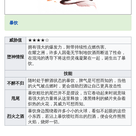
暴饮
威胁值
★★★★☆
拥有强大的爆发力，附带持续性点燃伤害。
在耀之洲，许多人因毫无节制地饮酒而断送了性命，
堕神情报
在混沌的诱导下将这些灵魂凝聚在一起，诞生出了暴
饮。
技能
随时处于醉酒状态的暴饮，脾气是可想而知的，当他
不醉不归
的火气被点燃时，更会借助烈酒让自己更具攻击性
暴饮粗壮的尾巴并不是摆设，当它卷动起来时就意味
甩尾
着强大的力量将从这里释放，漆黑锋利的鳞片夹杂着
炽热的火花，其威力可想而知。
暴饮身边围绕着许多小小的火球，看似不起眼的这些
烈火之酒
小东西，若沾上暴饮喷吐而出的烈酒，便会化作熊熊
火焰，烧烬一切。