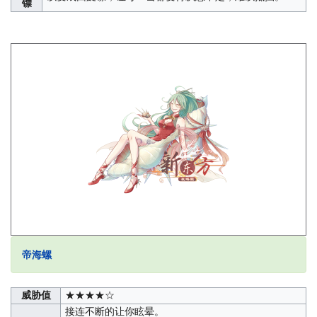
镖
帝海螺
威胁值
★★★★☆
接连不断的让你眩晕。