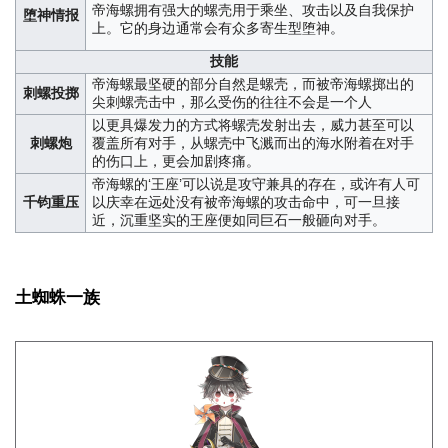
帝海螺拥有强大的螺壳用于乘坐、攻击以及自我保护
堕神情报
上。它的身边通常会有众多寄生型堕神。
技能
帝海螺最坚硬的部分自然是螺壳，而被帝海螺掷出的
刺螺投掷
尖刺螺壳击中，那么受伤的往往不会是一个人
以更具爆发力的方式将螺壳发射出去，威力甚至可以
刺螺炮
覆盖所有对手，从螺壳中飞溅而出的海水附着在对手
的伤口上，更会加剧疼痛。
帝海螺的‘王座’可以说是攻守兼具的存在，或许有人可
千钧重压
以庆幸在远处没有被帝海螺的攻击命中，可一旦接
近，沉重坚实的王座便如同巨石一般砸向对手。
土蜘蛛一族