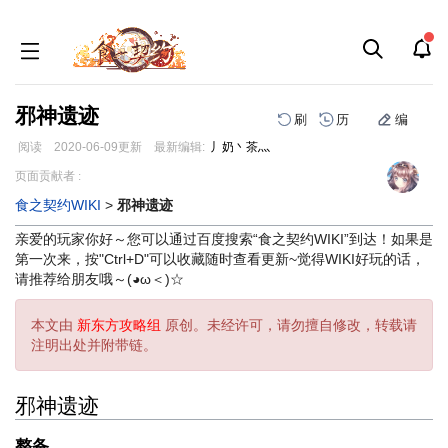
邪神遗迹
刷
历
编
阅读
2020-06-09
更新
最新编辑:
丿奶丶茶灬
跳
跳
页面贡献者 :
到
到
食之契约WIKI
>
邪神遗迹
导
搜
航
索
亲爱的玩家你好～您可以通过百度搜索“食之契约WIKI”到达！如果是
第一次来，按"Ctrl+D"可以收藏随时查看更新~觉得WIKI好玩的话，
请推荐给朋友哦～(◕ω＜)☆
本文由
新东方攻略组
原创。未经许可，请勿擅自修改，转载请
注明出处并附带链。
邪神遗迹
整备