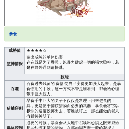
暴食
威胁值
★★★★☆
输出成吨的单体伤害
存在既是为了吞噬，以暴力肆虐一切的强大堕神，若
堕神情报
是在野外遇到请快逃。
技能
吞食过去残留的‘食物’使自己变得更加强大起来，是暴
吞噬
食惯用的手段，这一方式不管是谁看到，都会给心理
带来巨大压力。
暴食手中巨大的叉子不仅仅是常理上用来进食的工
具，更是便于捕获猎物而必要的武器，暴食会将它以
猎捕穿刺
极快的速度投掷出去，若谁被盯上，那么能做的就只
有祈祷神明了。
必要的时候，暴食会从大地中召唤出恐惧之眼来威慑
群体控制
那些纠缠不清的猎物。在那如同恶魔一般的凝视之