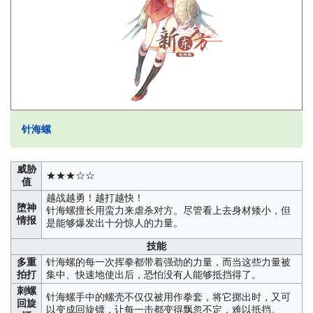
针海螺
威胁
★★★☆☆
值
越战越勇！越打越快！
堕神
针海螺擅长用蛮力来虐杀对方。尽管看上去身材矮小，但
情报
是能够爆发出十分惊人的力量。
技能
多重
针海螺的每一次挥拳都带着强劲的力量，而当这些力量被
拍打
集中、快速地使出后，恐怕没有人能够抵挡得了。
刺螺
针海螺手中的螺壳不仅仅被用作拳套，将它掷出时，又可
回旋
以变成回旋镖，让每一击都变得飘忽不定，难以抵挡。