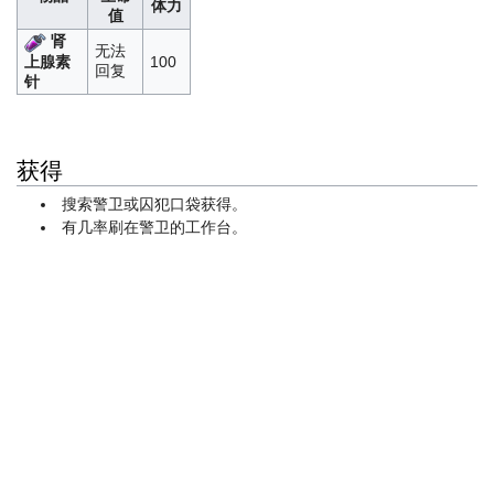
体力
值
肾
无法
上腺素
100
回复
针
获得
搜索警卫或囚犯口袋获得。
有几率刷在警卫的工作台。