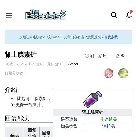
欢迎访问逃脱者2中文BWIKI，文章内容有误？意见反馈？
点我点我
肾上腺素针
刷
历
编
阅读
2021-01-27
更新
最新编辑:
El-wood
跳
跳
页面贡献者 :
到
到
导
搜
介绍
航
索
比起肾上腺素针，
它更像一瓶果汁。
肾上腺素针
回复能力
是否违禁
非违禁品
物品类型
消耗品
回复
回复
物品
生命