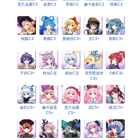
芙兰朵露C3
妖梦C3
早苗C3
赫卡提亚C3
咲夜C3
纯狐C3'
青娥C3'
爱丽丝C3<
文C3<
荷取C3<
千亦C3<
铃仙C3∫
探女C3∫
克劳恩皮丝
小町C3≦
C3≦
妹红C5=
赫卡提亚
芙兰朵露
恋C5>
残无C5>
C5>
C5>