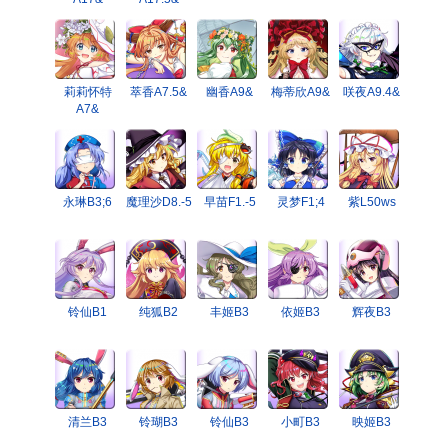
莉莉怀特
萃香A7.5&
幽香A9&
梅蒂欣A9&
咲夜A9.4&
A7&
永琳B3;6
魔理沙D8.-5
早苗F1.-5
灵梦F1;4
紫L50ws
铃仙B1
纯狐B2
丰姬B3
依姬B3
辉夜B3
清兰B3
铃瑚B3
铃仙B3
小町B3
映姬B3