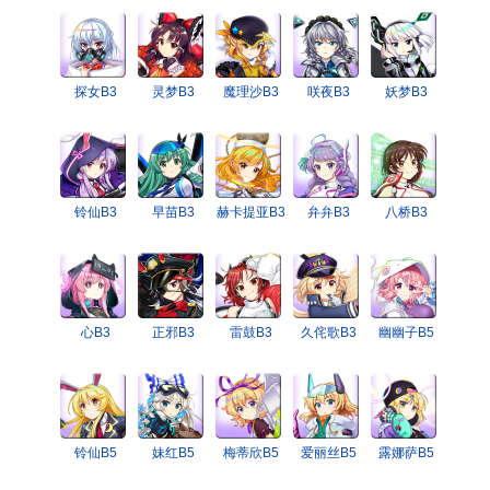
探女B3
灵梦B3
魔理沙B3
咲夜B3
妖梦B3
铃仙B3
早苗B3
赫卡提亚B3
弁弁B3
八桥B3
心B3
正邪B3
雷鼓B3
久侘歌B3
幽幽子B5
铃仙B5
妹红B5
梅蒂欣B5
爱丽丝B5
露娜萨B5