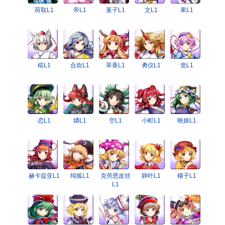
荷取L1
帝L1
堇子L1
文L1
果L1
椛L1
合欢L1
萃香L1
勇仪L1
觉L1
恋L1
燐L1
空L1
小町L1
映姬L1
赫卡提亚L1
纯狐L1
克劳恩皮丝
静叶L1
穰子L1
L1