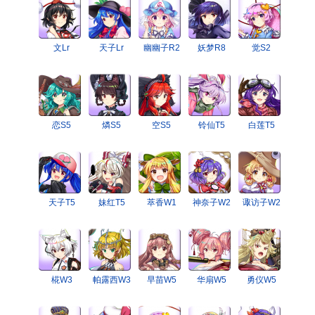
文Lr
天子Lr
幽幽子R2
妖梦R8
觉S2
恋S5
燐S5
空S5
铃仙T5
白莲T5
天子T5
妹红T5
萃香W1
神奈子W2
诹访子W2
椛W3
帕露西W3
早苗W5
华扇W5
勇仪W5