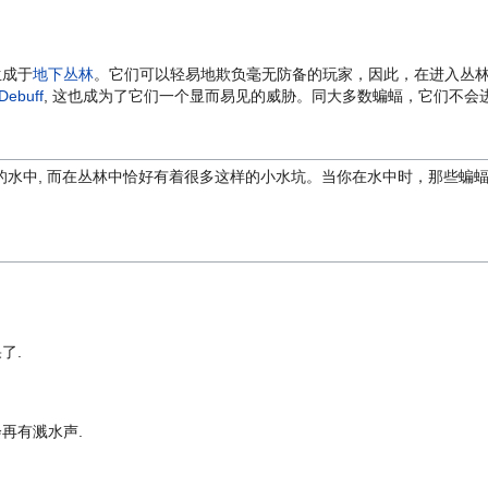
生成于
地下丛林
。它们可以轻易地欺负毫无防备的玩家，因此，在进入丛林
Debuff
, 这也成为了它们一个显而易见的威胁。同大多数蝙蝠，它们不会
的水中, 而在丛林中恰好有着很多这样的小水坑。当你在水中时，那些蝙
了.
再有溅水声.