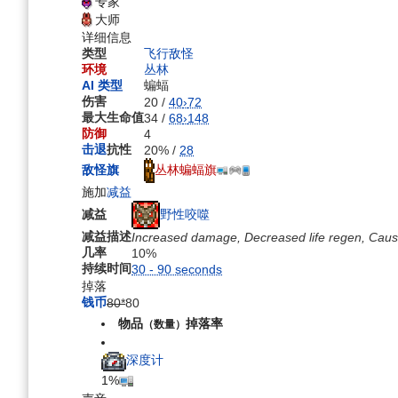
专家
航
索
大师
详细信息
类型
飞行敌怪
环境
丛林
AI 类型
蝙蝠
伤害
20 /
40
›
72
最大生命值
34 /
68
›
148
防御
4
击退
抗性
20% /
28
丛林蝙蝠旗
敌怪旗
施加
减益
野性咬噬
减益
减益描述
Increased damage, Decreased life regen, Cause
几率
10%
持续时间
30 - 90 seconds
掉落
钱币
80*
80
物品
掉落率
（数量）
深度计
1%