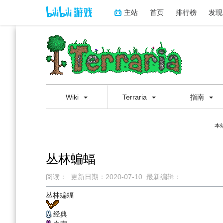
主站
首页
排行榜
发现
Wiki
Terraria
指南
本
丛林蝙蝠
阅读：
更新日期：
2020-07-10
最新编辑：
跳
跳
丛林蝙蝠
到
到
经典
导
搜