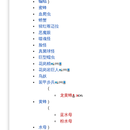
蝙蝠
)
蜜蜂
血爬虫
螃蟹
猩红喀迈拉
恶魔眼
噬魂怪
脸怪
真菌球怪
巨型蠕虫
花岗精
花岗岩巨人
鸟妖
装甲步兵
(
龙黄蜂
黄蜂
)
(
蓝水母
粉水母
水母
)