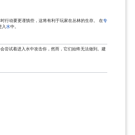
时行动要更谨慎些，这将有利于玩家在丛林的生存。 在
专
进入
水
中。
蝠会尝试着进入水中攻击你，然而，它们始终无法做到。建