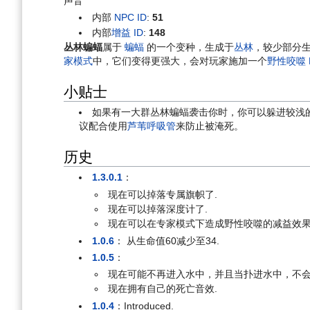
声音
内部
NPC ID
:
51
内部
增益 ID
:
148
丛林蝙蝠
属于
蝙蝠
的一个变种，生成于
丛林
，较少部分
家模式
中，它们变得更强大，会对玩家施加一个
野性咬噬
小贴士
如果有一大群丛林蝙蝠袭击你时，你可以躲进较浅
议配合使用
芦苇呼吸管
来防止被淹死。
历史
1.3.0.1
：
现在可以掉落专属旗帜了.
现在可以掉落深度计了.
现在可以在专家模式下造成野性咬噬的减益效果
1.0.6
： 从生命值60减少至34.
1.0.5
：
现在可能不再进入水中，并且当扑进水中，不会
现在拥有自己的死亡音效.
1.0.4
：Introduced.