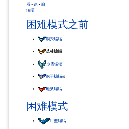
看
•
论
•
编
蝙蝠
困难模式之前
洞穴蝙蝠
丛林蝙蝠
冰雪蝙蝠
孢子蝙蝠
地狱蝙蝠
困难模式
巨型蝙蝠