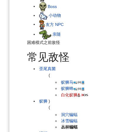
Boss
小动物
友方 NPC
亲随
困难模式之前敌怪
常见敌怪
歪尾真菌
(
蚁狮马
蚁狮蜂
白化蚁狮
蚁狮
)
(
洞穴蝙蝠
冰雪蝙蝠
丛林蝙蝠