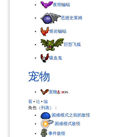
夜明蝙蝠
恶翅史莱姆
熔岩蝙蝠
巨型飞狐
吸血鬼
宠物
宠物
看
•
论
•
编
角色
（列表）
：
困难模式之前的敌怪
困难模式敌怪
事件敌怪