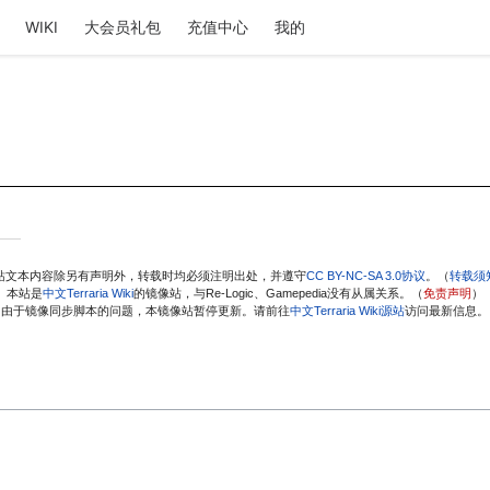
WIKI
大会员礼包
充值中心
我的
站文本内容除另有声明外，转载时均必须注明出处，并遵守
CC BY-NC-SA 3.0协议
。（
转载须
本站是
中文Terraria Wiki
的镜像站，与Re-Logic、Gamepedia没有从属关系。（
免责声明
）
由于镜像同步脚本的问题，本镜像站暂停更新。请前往
中文Terraria Wiki源站
访问最新信息。