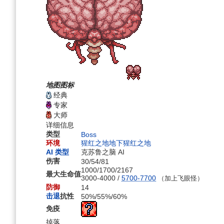
航
索
地图图标
经典
专家
大师
详细信息
类型
Boss
环境
猩红之地
地下猩红之地
AI 类型
克苏鲁之脑 AI
伤害
30
/
54
/
81
1000
/
1700
/
2167
最大生命值
3000-4000 /
5700-7700
（加上飞眼怪）
防御
14
击退
抗性
50%
/
55%
/
60%
免疫
掉落