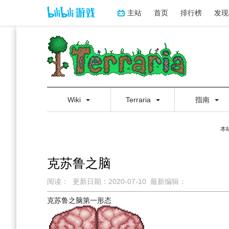
主站
首页
排行榜
发现
Wiki
Terraria
指南
本
克苏鲁之脑
阅读：
更新日期：
2020-07-10
最新编辑：
跳
跳
克苏鲁之脑
第一形态
到
到
导
搜