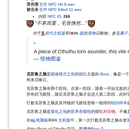
受伤害
文件:NPC Hit 9.wav
被击杀
文件:NPC Killed 11.wav
内部
NPC ID
:
266
“不寒而栗，毛骨悚然...”
对于
前代主机版
和
版
的
宠物
召唤物，参见
脑子
“
A piece of Cthulhu torn asunder, this vil
—
怪物图鉴
克苏鲁之脑
是
困难模式之前
的
猩红
主题的
Boss
，像是一个
椎
来召唤它。
克苏鲁之脑有两个阶段。在第一阶段，随着一开始无敌的克苏
所有的飞眼怪，随后克苏鲁之脑才会进入第二阶段，此时
打败克苏鲁之脑及其伴随的飞眼怪是唯一能得到
组织样本
克苏鲁之脑是
腐化之地
的
世界吞噬怪
的猩红
对应物
。不像
在
电脑版
和
主机版
中，第一次打败克苏鲁之脑会使
当the Brain of Cthulhu存活，将播放
Boss 3
。