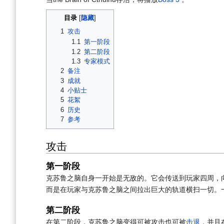
目录
1
攻击
1.1
第一阶段
1.2
第二阶段
1.3
专家模式
2
备注
3
成就
4
小贴士
5
花絮
6
历史
7
参考
攻击
第一阶段
克苏鲁之脑自身一开始是无敌的。它会传送到玩家四周，
而是在玩家与克苏鲁之脑之间拉出巨大的轨道横扫一切。
第二阶段
在第二阶段，克苏鲁之脑变得可被攻击也可被
击退
，并且