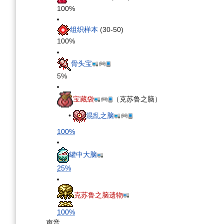
100%
组织样本
(30-50)
100%
骨头宝
5%
宝藏袋
（克苏鲁之脑）
•
混乱之脑
100%
罐中大脑
25%
克苏鲁之脑遗物
100%
声音