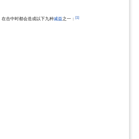
[1]
）在击中时都会造成以下九种
减益
之一：