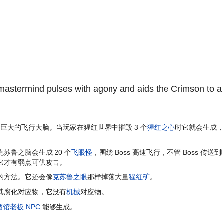
。
e mastermind pulses with agony and aids the Crimson to a
巨大的飞行大脑。当玩家在猩红世界中摧毁 3 个
猩红之心
时它就会生成
鲁之脑会生成 20 个
飞眼怪
，围绕 Boss 高速飞行，不管 Boss
它才有弱点可供攻击。
的方法。它还会像
克苏鲁之眼
那样掉落大量
猩红矿
。
其腐化对应物，它没有
机械
对应物。
酒馆老板
NPC
能够生成。