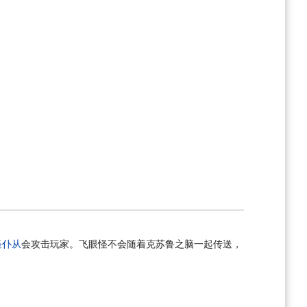
怪仆从
会攻击玩家。飞眼怪不会随着克苏鲁之脑一起传送，