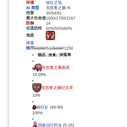
环境
猩红之地
AI 类型
克苏鲁之脑 AI
伤害
30
/
54
/
81
最大生命值
1000
/
1700
/
2167
防御
14
击退
抗性
50%
/
55%
/
60%
免疫
掉落
钱币
50000*
5
125000*
12
50
物品
掉落率
（数量）
克苏鲁之脑面具
14.29%
克苏鲁之脑纪念章
10%
猩红矿
(40-90)
100%
弱效治疗药水
(5-15)