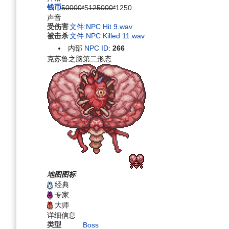
钱币
50000*
5
125000*
12
50
声音
受伤害
文件:NPC Hit 9.wav
被击杀
文件:NPC Killed 11.wav
内部
NPC ID
:
266
克苏鲁之脑
第二形态
地图图标
经典
专家
大师
详细信息
类型
Boss