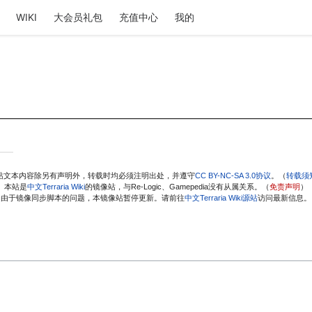
WIKI
大会员礼包
充值中心
我的
站文本内容除另有声明外，转载时均必须注明出处，并遵守
CC BY-NC-SA 3.0协议
。（
转载须
本站是
中文Terraria Wiki
的镜像站，与Re-Logic、Gamepedia没有从属关系。（
免责声明
）
由于镜像同步脚本的问题，本镜像站暂停更新。请前往
中文Terraria Wiki源站
访问最新信息。