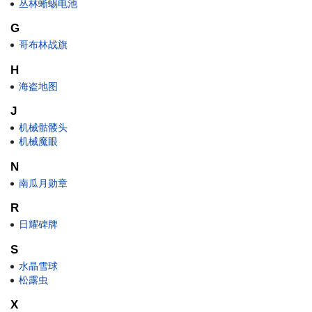
丛林蜥蜴电池
G
哥布林战旗
H
海盗地图
J
机械骷髅头
机械魔眼
N
南瓜月勋章
R
日耀碑牌
S
水晶雪球
松露虫
X