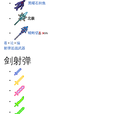
黑曜石剑鱼
北极
蜻蛉切
看
•
论
•
编
射弹近战武器
剑射弹