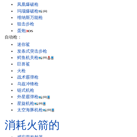
凤凰爆破枪
玛瑙爆破枪
维纳斯万能枪
狙击步枪
蛋炮
自动枪：
迷你鲨
发条式突击步枪
鳄鱼机关枪
巨兽鲨
火枪
战术霰弹枪
乌兹冲锋枪
链式机枪
外星霰弹枪
星旋机枪
太空海豚机枪
消耗火箭的