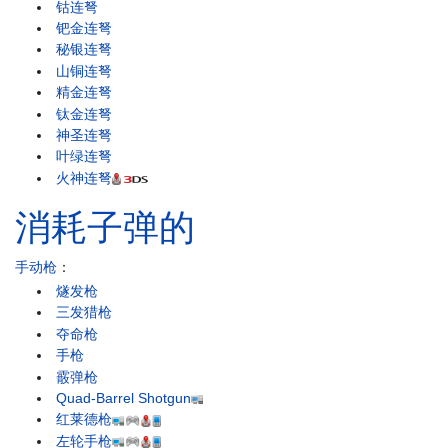
钴连弩
钯金连弩
秘银连弩
山铜连弩
精金连弩
钛金连弩
神圣连弩
叶绿连弩
火神连弩
消耗子弹的
手动枪
：
燧发枪
三发猎枪
夺命枪
手枪
霰弹枪
Quad-Barrel Shotgun
红莱德枪
左轮手枪