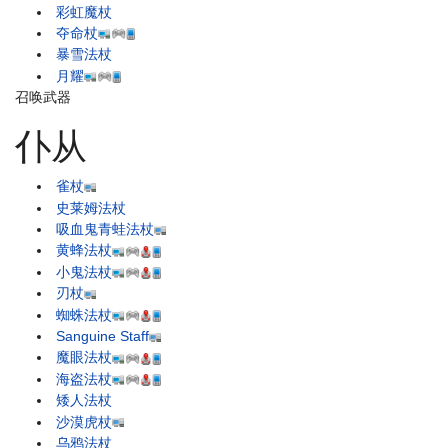
彩虹魔杖
夺命杖
暴雪法杖
月耀
召唤武器
仆从
雀杖
史莱姆法杖
吸血鬼青蛙法杖
黄蜂法杖
小鬼法杖
刃杖
蜘蛛法杖
Sanguine Staff
魔眼法杖
海盗法杖
矮人法杖
沙漠虎杖
乌鸦法杖