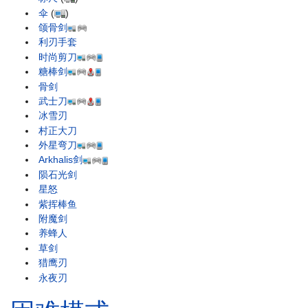
伞
(
)
颌骨剑
利刃手套
时尚剪刀
糖棒剑
骨剑
武士刀
冰雪刃
村正大刀
外星弯刀
Arkhalis剑
陨石光剑
星怒
紫挥棒鱼
附魔剑
养蜂人
草剑
猎鹰刃
永夜刃