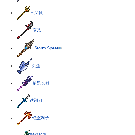
三叉戟
腐叉
Storm Spear
剑鱼
暗黑长戟
钴剃刀
钯金刺矛