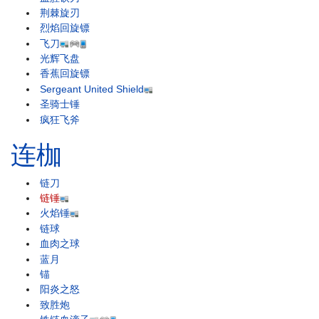
荆棘旋刃
烈焰回旋镖
飞刀
光辉飞盘
香蕉回旋镖
Sergeant United Shield
圣骑士锤
疯狂飞斧
连枷
链刀
链锤
火焰锤
链球
血肉之球
蓝月
锚
阳炎之怒
致胜炮