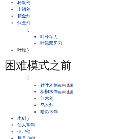
秘银剑
山铜剑
精金剑
钛金剑
(
叶绿军刀
叶绿双刃刀
叶绿
)
困难模式之前
(
针叶木剑
棕榈木剑
红木剑
乌木剑
暗影木剑
木剑
)
仙人掌剑
僵尸臂
标尺
(
)