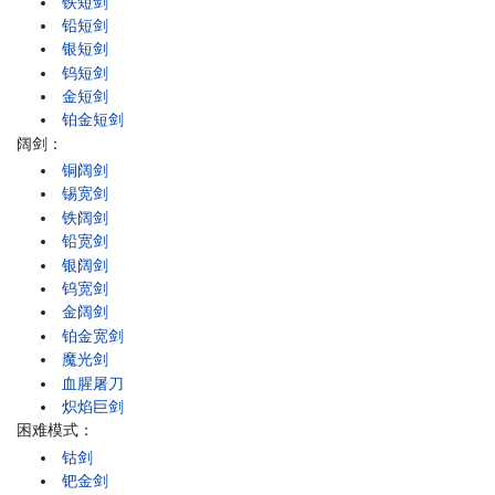
铁短剑
铅短剑
银短剑
钨短剑
金短剑
铂金短剑
阔剑：
铜阔剑
锡宽剑
铁阔剑
铅宽剑
银阔剑
钨宽剑
金阔剑
铂金宽剑
魔光剑
血腥屠刀
炽焰巨剑
困难模式：
钴剑
钯金剑