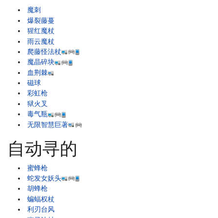
魔刺
爆裂藤蔓
猩红魔杖
雨云魔杖
爬藤怪法杖
魔晶碎块
血荆棘
磁球
彩虹枪
狱火叉
毒气瓶
无限智慧巨著
自动寻的
蜜蜂枪
蛇发女妖头
胡蜂枪
蝙蝠权杖
利刃台风