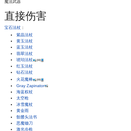
魔法武器
直接伤害
宝石法杖
：
紫晶法杖
黄玉法杖
蓝玉法杖
翡翠法杖
琥珀法杖
红玉法杖
钻石法杖
火花魔棒
Gray Zapinator
海蓝权杖
太空枪
冰雪魔杖
黄金雨
骷髅头法书
恶魔锄刀
激光步枪