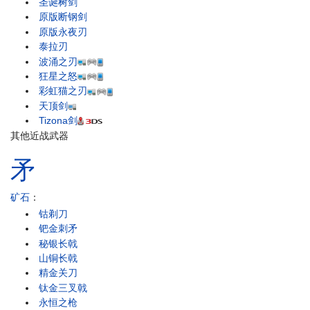
圣诞树剑
原版断钢剑
原版永夜刃
泰拉刃
波涌之刃
狂星之怒
彩虹猫之刃
天顶剑
Tizona剑
其他近战武器
矛
矿石
：
钴剃刀
钯金刺矛
秘银长戟
山铜长戟
精金关刀
钛金三叉戟
永恒之枪