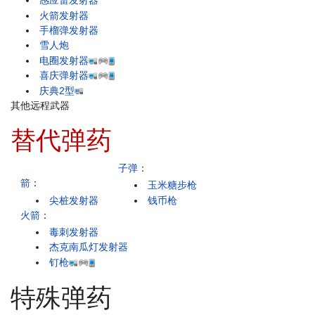
感应雷发射器
火箭发射器
手榴弹发射器
雪人炮
电圈发射器
喜庆弹射器
庆典2型
其他远程武器
替代弹药
子弹
：
箭
：
玉米糖步枪
尖桩发射器
钱币枪
火箭
：
毒刺发射器
杰克南瓜灯发射器
钉枪
特殊弹药