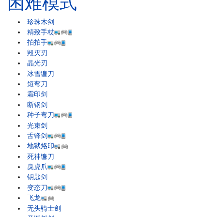
困难模式
珍珠木剑
精致手杖
拍拍手
毁灭刃
晶光刃
冰雪镰刀
短弯刀
霜印剑
断钢剑
种子弯刀
光束剑
舌锋剑
地狱烙印
死神镰刀
臭虎爪
钥匙剑
变态刀
飞龙
无头骑士剑