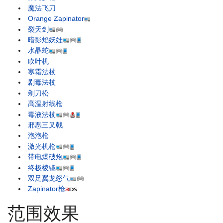
魔法飞刀
Orange Zapinator
裂天剑
暗影焰妖娃
水晶蛇
吹叶机
寒霜法杖
剧毒法杖
剃刀松
高温射线枪
毒液法杖
邪恶三叉戟
泡泡枪
激光机枪
带电爆破炮
终极棱镜
双足翼龙怒气
Zapinator枪
范围效果