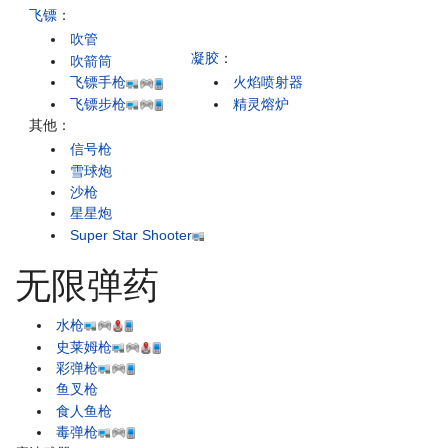
飞镖
：
吹管
凝胶
：
吹箭筒
飞镖手枪
火焰喷射器
飞镖步枪
精灵熔炉
其他：
信号枪
雪球炮
沙枪
星星炮
Super Star Shooter
无限弹药
水枪
史莱姆枪
彩弹枪
鱼叉枪
食人鱼枪
毒弹枪