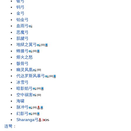
银弓
钨弓
金弓
铂金弓
血雨弓
恶魔弓
肌腱弓
地狱之翼弓
蜂膝弓
熔火之怒
骸骨弓
幽灵凤凰
代达罗斯风暴弓
冰雪弓
暗影焰弓
空中祸害
海啸
脉冲弓
幻影弓
Sharanga弓
连弩
：