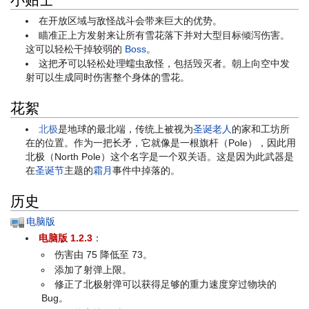
在开放区域与敌怪战斗会带来巨大的优势。
瞄准正上方发射来让所有雪花落下并对大型目标倾泻伤害。
这可以轻松干掉较弱的
Boss
。
这把矛可以轻松处理蠕虫敌怪，包括毁灭者。朝上向空中发
射可以生成同时伤害整个身体的雪花。
花絮
北极
是地球的最北端，传统上被视为
圣诞老人
的家和工坊所
在的位置。作为一把长矛，它就像是一根旗杆（Pole），因此用
北极（North Pole）这个名字是一个双关语。这是因为此武器是
在
圣诞节
主题的
霜月
事件中掉落的。
历史
电脑版
电脑版 1.2.3
：
伤害由 75 降低至 73。
添加了射弹上限。
修正了北极射弹可以获得足够的重力速度穿过物块的
Bug。