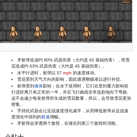
矛射弹造成约 80% 武器伤害（大约是 60 基础伤害），而雪
花造成约 63% 武器伤害（大约是 45 基础伤害）。
水平行进时，射弹以 57
mph
的速度移动。
雪花受到天气方向的影响，因此请调整瞄准以进行补偿。
射弹受到
液体
影响；在水下使用时，它们在受到重力影响前
行进距离只有正常的一半，并且飞行曲线非常急剧地向下弯曲。
这不会减少每发射弹所生成的雪花数量，所以，会导致雪花更加
密集。
手持此武器会让近战速度强化减半，从而降低射弹从近战速
度强化中得到的
射速
增幅。
矛射弹会穿透两个敌怪，在撞击到第三个敌怪时消散。
小贴士