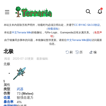
本站文本内容除另有声明外，转载时均必须注明出处，并遵守
CC BY-NC-SA 3.0协议
。
（
转载须知
）
本站是
中文Terraria Wiki
的镜像站，与Re-Logic、Gamepedia没有从属关系。（
免责声
明
）
由于镜像同步脚本的问题，本镜像站暂停更新。请前往
中文Terraria Wiki源站
访问最新
信息。
北极
刷
历
编
阅读
2020-07-10
更新
最新编辑:
跳
跳
北极
到
到
导
搜
航
索
属性
类型
武器
伤害
73
(Melee)
击退
较强击退力
暴击率
4%
使用时间
快速度