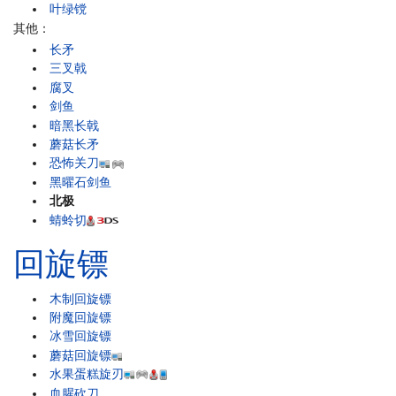
叶绿镋
其他：
长矛
三叉戟
腐叉
剑鱼
暗黑长戟
蘑菇长矛
恐怖关刀
黑曜石剑鱼
北极
蜻蛉切
回旋镖
木制回旋镖
附魔回旋镖
冰雪回旋镖
蘑菇回旋镖
水果蛋糕旋刃
血腥砍刀