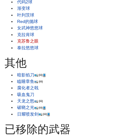
代码2球
渐变球
叶列茨球
Red的抛球
女武神悠悠球
克拉肯球
克苏鲁之眼
泰拉悠悠球
其他
暗影焰刀
瞌睡章鱼
腐化者之戟
吸血鬼刀
天龙之怒
破晓之光
日耀喷发剑
已移除的武器