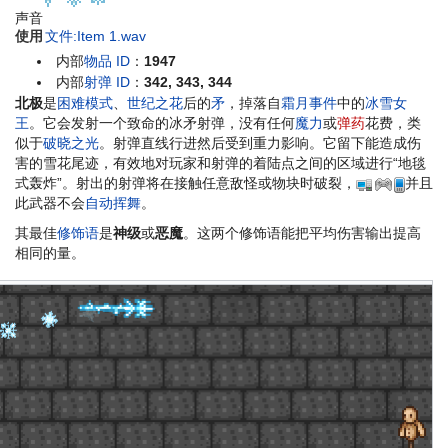
声音
使用
文件:Item 1.wav
内部
物品 ID
：
1947
内部
射弹 ID
：
342, 343, 344
北极
是
困难模式
、
世纪之花
后的
矛
，掉落自
霜月
事件
中的
冰雪女
王
。它会发射一个致命的冰矛射弹，没有任何
魔力
或
弹药
花费，类
似于
破晓之光
。射弹直线行进然后受到重力影响。它留下能造成伤
害的雪花尾迹，有效地对玩家和射弹的着陆点之间的区域进行“地毯
式轰炸”。射出的射弹将在接触任意敌怪或物块时破裂，
并且
此武器不会
自动挥舞
。
其最佳
修饰语
是
神级
或
恶魔
。这两个修饰语能把平均伤害输出提高
相同的量。
备
注