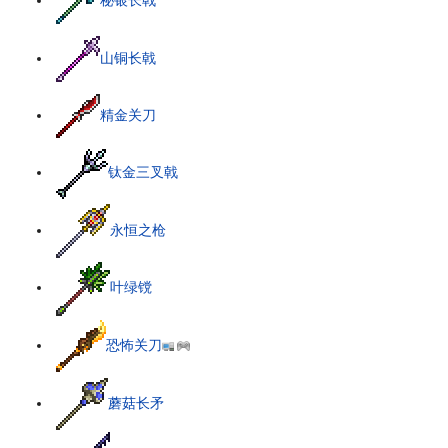
秘银长戟
山铜长戟
精金关刀
钛金三叉戟
永恒之枪
叶绿镋
恐怖关刀
蘑菇长矛