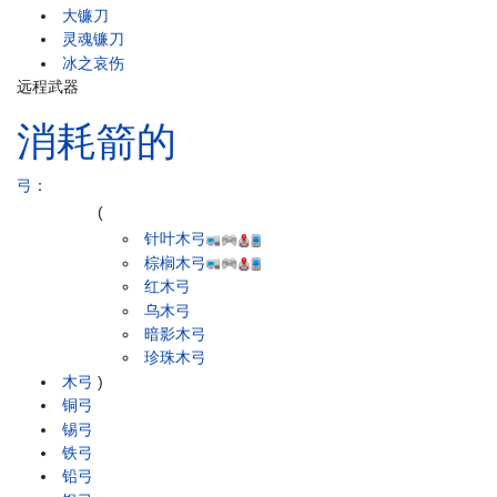
大镰刀
灵魂镰刀
冰之哀伤
远程武器
消耗箭的
弓
：
(
针叶木弓
棕榈木弓
红木弓
乌木弓
暗影木弓
珍珠木弓
木弓
)
铜弓
锡弓
铁弓
铅弓