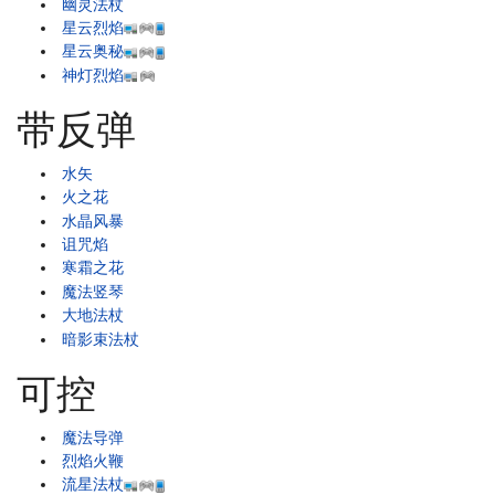
幽灵法杖
星云烈焰
星云奥秘
神灯烈焰
带反弹
水矢
火之花
水晶风暴
诅咒焰
寒霜之花
魔法竖琴
大地法杖
暗影束法杖
可控
魔法导弹
烈焰火鞭
流星法杖