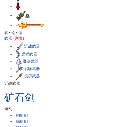
看
•
论
•
编
武器
(列表)
：
近战武器
远程武器
魔法武器
召唤武器
投掷武器
近战武器
矿石
剑
短剑：
铜短剑
锡短剑