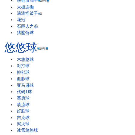
铁链血滴子
太极连枷
滴滴怪跛子
花冠
石巨人之拳
猪鲨链球
悠悠球
木悠悠球
对打球
抑郁球
血脉球
亚马逊球
代码1球
英勇球
喷流球
好胜球
吉克球
狱火球
冰雪悠悠球