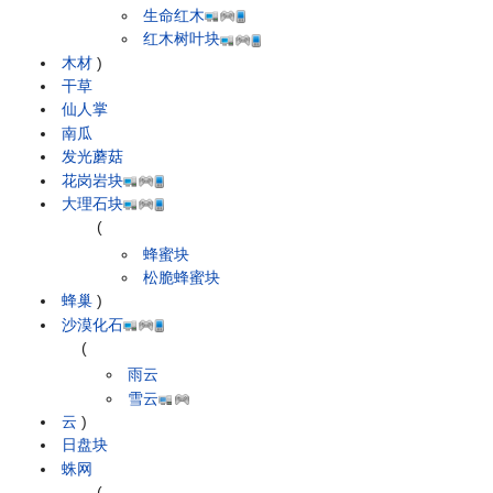
生命红木
红木树叶块
木材
)
干草
仙人掌
南瓜
发光蘑菇
花岗岩块
大理石块
(
蜂蜜块
松脆蜂蜜块
蜂巢
)
沙漠化石
(
雨云
雪云
云
)
日盘块
蛛网
(