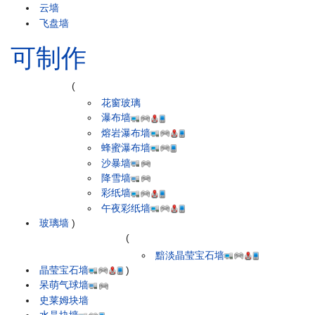
云墙
飞盘墙
可制作
(
花窗玻璃
瀑布墙
熔岩瀑布墙
蜂蜜瀑布墙
沙暴墙
降雪墙
彩纸墙
午夜彩纸墙
玻璃墙
)
(
黯淡晶莹宝石墙
晶莹宝石墙
)
呆萌气球墙
史莱姆块墙