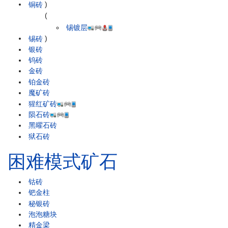
铜砖
)
(
锡镀层
锡砖
)
银砖
钨砖
金砖
铂金砖
魔矿砖
猩红矿砖
陨石砖
黑曜石砖
狱石砖
困难模式矿石
钴砖
钯金柱
秘银砖
泡泡糖块
精金梁