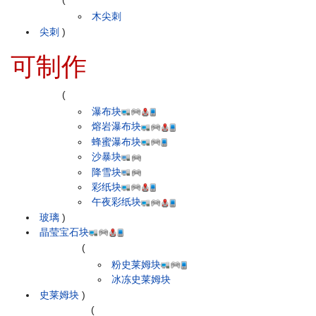
木尖刺
尖刺
)
可制作
(
瀑布块
熔岩瀑布块
蜂蜜瀑布块
沙暴块
降雪块
彩纸块
午夜彩纸块
玻璃
)
晶莹宝石块
(
粉史莱姆块
冰冻史莱姆块
史莱姆块
)
(