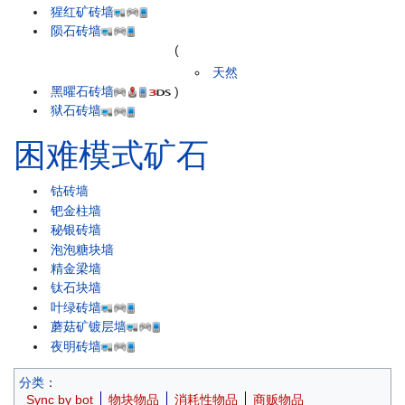
猩红矿砖墙
陨石砖墙
(
天然
黑曜石砖墙
)
狱石砖墙
困难模式矿石
钴砖墙
钯金柱墙
秘银砖墙
泡泡糖块墙
精金梁墙
钛石块墙
叶绿砖墙
蘑菇矿镀层墙
夜明砖墙
分类
：
Sync by bot
物块物品
消耗性物品
商贩物品