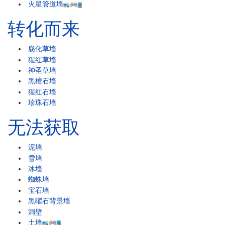
火星管道墙
转化而来
腐化草墙
猩红草墙
神圣草墙
黑檀石墙
猩红石墙
珍珠石墙
无法获取
泥墙
雪墙
冰墙
蜘蛛墙
宝石墙
黑曜石背景墙
洞壁
土墙