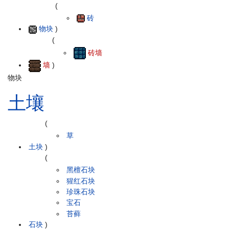
(
砖
物块
)
(
砖墙
墙
)
物块
土壤
(
草
土块
)
(
黑檀石块
猩红石块
珍珠石块
宝石
苔藓
石块
)