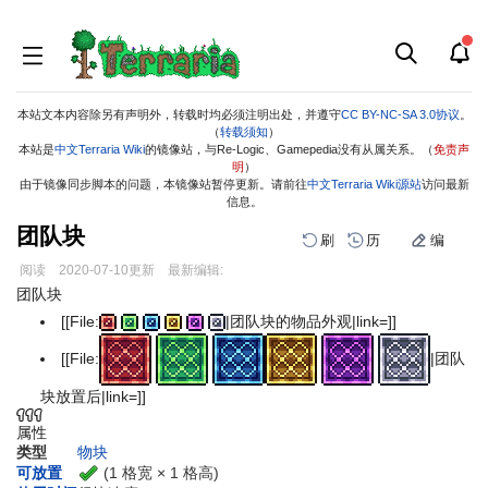
本站文本内容除另有声明外，转载时均必须注明出处，并遵守
CC BY-NC-SA 3.0协议
。
（
转载须知
）
本站是
中文Terraria Wiki
的镜像站，与Re-Logic、Gamepedia没有从属关系。（
免责声
明
）
由于镜像同步脚本的问题，本镜像站暂停更新。请前往
中文Terraria Wiki源站
访问最新
信息。
团队块
刷
历
编
阅读
2020-07-10
更新
最新编辑:
跳
跳
团队块
到
到
[[File:
|团队块的物品外观|link=]]
导
搜
[[File:
|团队
航
索
块放置后|link=]]
属性
类型
物块
(1 格宽 × 1 格高)
可放置