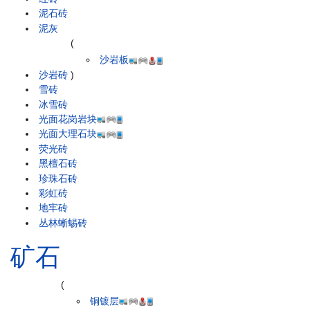
泥石砖
泥灰
(
沙岩板
沙岩砖
)
雪砖
冰雪砖
光面花岗岩块
光面大理石块
荧光砖
黑檀石砖
珍珠石砖
彩虹砖
地牢砖
丛林蜥蜴砖
矿石
(
铜镀层