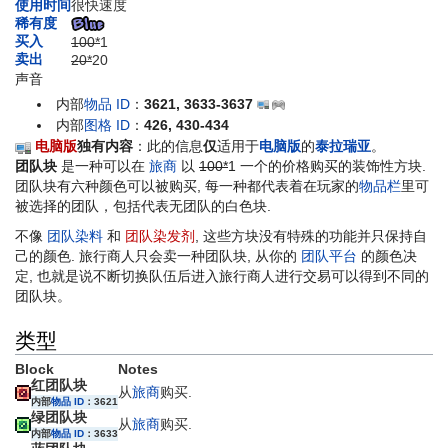
使用时间
很快速度
稀有度
买入
100*
1
卖出
20*
20
声音
内部
物品 ID
：
3621, 3633-3637
内部
图格 ID
：
426, 430-434
电脑版
独有内容
：此的信息
仅
适用于
电脑版
的
泰拉瑞亚
。
团队块
是一种可以在
旅商
以
100*
1
一个的价格购买的装饰性方块.
团队块有六种颜色可以被购买, 每一种都代表着在玩家的
物品栏
里可
被选择的团队，包括代表无团队的白色块.
不像
团队染料
和
团队染发剂
, 这些方块没有特殊的功能并只保持自
己的颜色. 旅行商人只会卖一种团队块, 从你的
团队平台
的颜色决
定, 也就是说不断切换队伍后进入旅行商人进行交易可以得到不同的
团队块。
类型
Block
Notes
红团队块
从
旅商
购买.
内部
物品 ID
：3621
绿团队块
从
旅商
购买.
内部
物品 ID
：3633