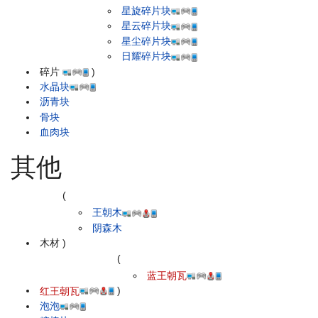
星旋碎片块
星云碎片块
星尘碎片块
日耀碎片块
碎片
)
水晶块
沥青块
骨块
血肉块
其他
(
王朝木
阴森木
木材
)
(
蓝王朝瓦
红王朝瓦
)
泡泡