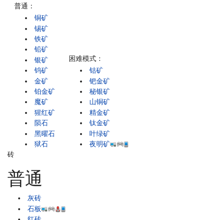
普通：
铜矿
锡矿
铁矿
铅矿
困难模式：
银矿
钨矿
钴矿
金矿
钯金矿
铂金矿
秘银矿
魔矿
山铜矿
猩红矿
精金矿
陨石
钛金矿
黑曜石
叶绿矿
狱石
夜明矿
砖
普通
灰砖
石板
红砖