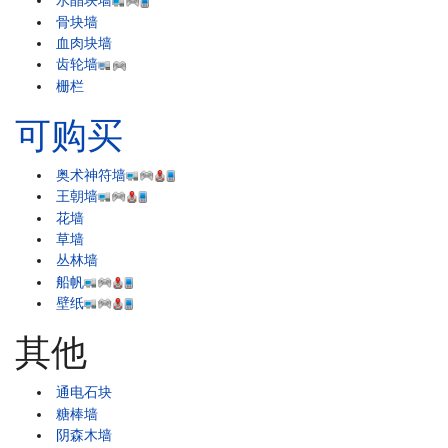
水晶块墙
骨块墙
血肉块墙
齿轮墙
栅栏
可购买
奥术神符墙
王朝墙
花墙
草墙
丛林墙
船帆
壁纸
其他
通电石块
糖棒墙
阴森木墙