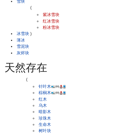
雪块
(
紫冰雪块
红冰雪块
粉冰雪块
冰雪块
)
薄冰
雪泥块
灰烬块
天然存在
(
针叶木
棕榈木
红木
乌木
暗影木
珍珠木
生命木
树叶块