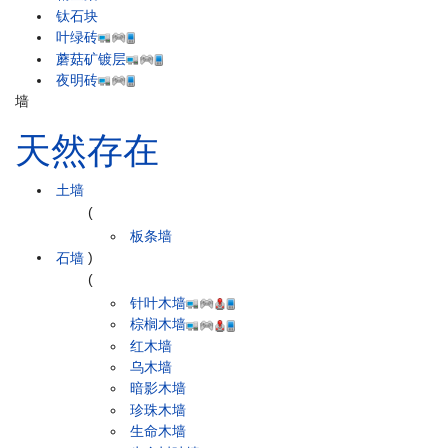
钛石块
叶绿砖
蘑菇矿镀层
夜明砖
墙
天然存在
土墙
(
板条墙
石墙
)
(
针叶木墙
棕榈木墙
红木墙
乌木墙
暗影木墙
珍珠木墙
生命木墙