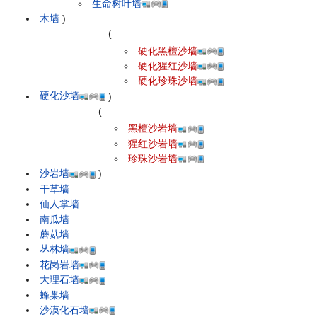
生命树叶墙
木墙
)
(
硬化黑檀沙墙
硬化猩红沙墙
硬化珍珠沙墙
硬化沙墙
)
(
黑檀沙岩墙
猩红沙岩墙
珍珠沙岩墙
沙岩墙
)
干草墙
仙人掌墙
南瓜墙
蘑菇墙
丛林墙
花岗岩墙
大理石墙
蜂巢墙
沙漠化石墙