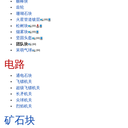
糖棒块
齿轮
珊瑚石块
火星管道镀层
松树块
烟雾块
坚固头盔
团队块
呆萌气球
电路
通电石块
飞镖机关
超级飞镖机关
长矛机关
尖球机关
烈焰机关
矿石块