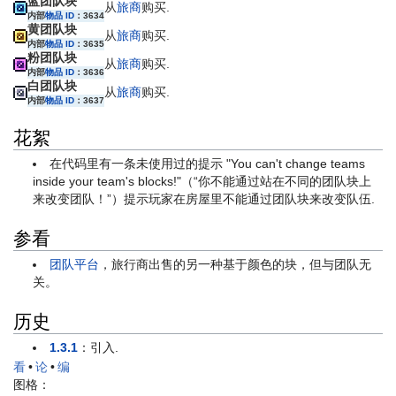
蓝团队块
从
旅商
购买.
内部
物品 ID
：3634
黄团队块
从
旅商
购买.
内部
物品 ID
：3635
粉团队块
从
旅商
购买.
内部
物品 ID
：3636
白团队块
从
旅商
购买.
内部
物品 ID
：3637
花絮
在代码里有一条未使用过的提示 "You can't change teams
inside your team's blocks!"（“你不能通过站在不同的团队块上
来改变团队！”）提示玩家在房屋里不能通过团队块来改变队伍.
参看
团队平台
，旅行商出售的另一种基于颜色的块，但与团队无
关。
历史
1.3.1
：引入.
看
•
论
•
编
图格：