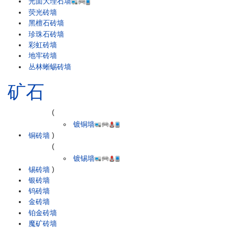
光面大理石墙
荧光砖墙
黑檀石砖墙
珍珠石砖墙
彩虹砖墙
地牢砖墙
丛林蜥蜴砖墙
矿石
(
镀铜墙
铜砖墙
)
(
镀锡墙
锡砖墙
)
银砖墙
钨砖墙
金砖墙
铂金砖墙
魔矿砖墙