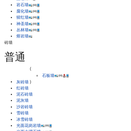
岩石墙
腐化墙
猩红墙
神圣墙
丛林墙
熔岩墙
砖墙
普通
(
石板墙
灰砖墙
)
红砖墙
泥石砖墙
泥灰墙
沙岩砖墙
雪砖墙
冰雪砖墙
光面花岗岩墙