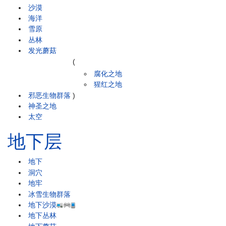
沙漠
海洋
雪原
丛林
发光蘑菇
(
腐化之地
猩红之地
邪恶生物群落
)
神圣之地
太空
地下层
地下
洞穴
地牢
冰雪生物群落
地下沙漠
地下丛林