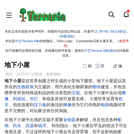
本站文本内容除另有声明外，转载时均必须注明出处，并遵守
CC BY-NC-SA 3.0协议
。
（
转载须知
）
本站是
中文Terraria Wiki
的镜像站，与Re-Logic、Gamepedia没有从属关系。（
免责声
明
）
由于镜像同步脚本的问题，本镜像站暂停更新。请前往
中文Terraria Wiki源站
访问最新
信息。
地下小屋
刷
历
编
阅读
2020-07-10
更新
最新编辑:
跳
跳
地下小屋
是在世界创建之时生成的小型地下建筑。地下小屋是以其
到
到
所在的
生物群落
为主题的，用代表此生物群落的
物块
建造，并包含
导
搜
携带有所有特殊战利品的恰当类型的
宝箱
。在地下小屋中会出现
雕
航
索
像
、
利器站
、
吊灯
、和很多其他可放置实体。 小屋经常设置有
机
关
，包括连接到
压力板
的激活的
雕像
但为它们供电的
电线
电路经常
是不完整的，对玩家没有任何风险。
在地下小屋中出现的宝箱不需要
金钥匙
来解锁，并且包含各种
配
饰
、
药水
、
武器
和
钱币
。 特别指出：地下小屋在罕见的情况下可在
海底生成，不过这样的地下小屋会失去背景墙，但不会影响如家