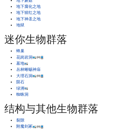
地下蘑菇
地下腐化之地
地下猩红之地
地下神圣之地
地狱
迷你生物群落
蜂巢
花岗岩洞
墓地
丛林蜥蜴神庙
大理石洞
陨石
绿洲
蜘蛛洞
结构与其他生物群落
裂隙
附魔剑冢