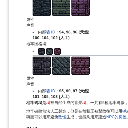
属性
声音
内部
墙 ID
：
94, 98, 96 (天然)
100, 104, 102 (人工)
地牢图格墙
属性
声音
内部
墙 ID
：
95, 99, 97 (天然)
101, 105, 103 (人工)
地牢砖墙
是
墙
裡自然生成的背景
墙
。一共有9種地牢磚牆
地牢磚牆無法人工製造，但是在骷髏王被擊敗後可以用
锤
磚牆可以用來避免
敌怪
生成，也能夠用來建造
NPC
的
房屋