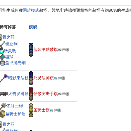
可能生成何種
困难模式
敵怪。與地牢磚牆種類相符的敵怪有約90%的生成
稀有掉落
旗帜
骨之羽
钥匙剑
蓝装甲骷髅旗
妖灵瓶
磁球
盔甲抛光剂
暗影束法杖
死灵法师旗
骷髅突击手旗
火箭发射器
圣骑士锤
圣骑士旗
圣骑士护盾
骨之羽