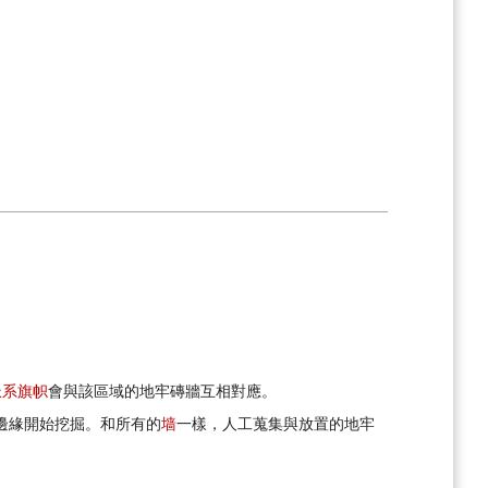
派系旗帜
會與該區域的地牢磚牆互相對應。
邊緣開始挖掘。和所有的
墙
一樣，人工蒐集與放置的地牢