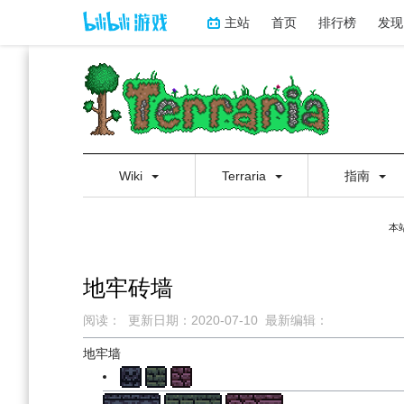
主站
首页
排行榜
发现
Wiki
Terraria
指南
本
地牢砖墙
阅读：
更新日期：
2020-07-10
最新编辑：
跳
跳
地牢墙
到
到
导
搜