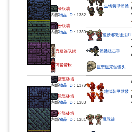
生锈装甲骷髅
绿板墙
内部
物品 ID
：1382
粉板墙
内部
物品 ID
：1380
褴褛邪教徒法师
骷髅狙击手
秀逗连队旗
丐帮帮旗
巨型诅咒骷髅头
蓝瓷砖墙
内部
物品 ID
：1379
地狱装甲骷髅
绿瓷砖墙
内部
物品 ID
：1383
粉瓷砖墙
魔教徒
内部
物品 ID
：1381