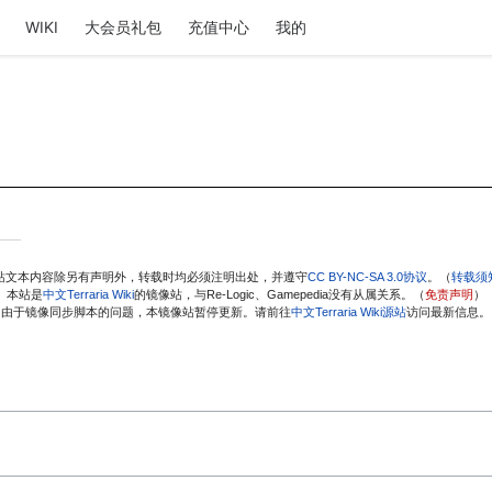
WIKI
大会员礼包
充值中心
我的
站文本内容除另有声明外，转载时均必须注明出处，并遵守
CC BY-NC-SA 3.0协议
。（
转载须
本站是
中文Terraria Wiki
的镜像站，与Re-Logic、Gamepedia没有从属关系。（
免责声明
）
由于镜像同步脚本的问题，本镜像站暂停更新。请前往
中文Terraria Wiki源站
访问最新信息。