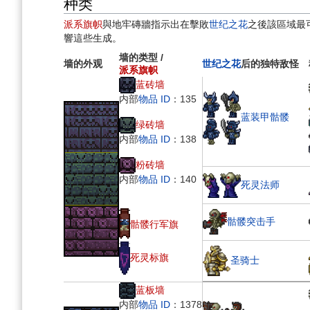
种类
派系旗帜
與地牢磚牆指示出在擊敗
世纪之花
之後該區域最
響這些生成。
墙的类型
/
墙的外观
世纪之花
后的独特敌怪
派系旗帜
蓝砖墙
内部
物品 ID
：135
蓝装甲骷髅
绿砖墙
内部
物品 ID
：138
粉砖墙
内部
物品 ID
：140
死灵法师
骷髅突击手
骷髅行军旗
死灵标旗
圣骑士
蓝板墙
内部
物品 ID
：1378