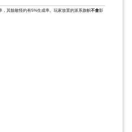
率，其餘敵怪約有5%生成率。玩家放置的派系旗帜
不會
影