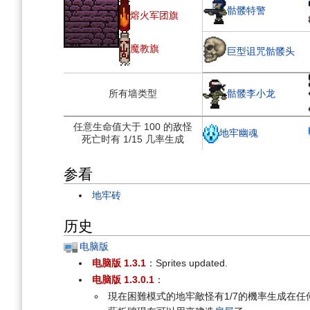
骷髅特警
熔火军团旗
魔教旗
巨型诅咒骷髅头
骷髅李小龙
所有墙类型
任意生命值大于 100 的敌怪
地牢幽魂
死亡时有 1/15 几率生成
参看
地牢砖
历史
电脑版
电脑版 1.3.1
：Sprites updated.
电脑版 1.3.0.1
：
現在困難模式的地牢敵怪有1/7的機率生成在任