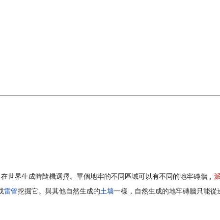
，在世界生成時隨機選擇。單個地牢的不同區域可以有不同的地牢磚牆，
或
雷管
挖掘它。與其他自然生成的
土墙
一樣，自然生成的地牢磚牆只能從
。