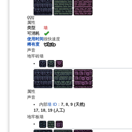
航
索
属性
类型
墙
可消耗
使用时间
很快速度
稀有度
声音
地牢砖墙
属性
声音
内部
墙 ID
：
7, 8, 9 (天然)
17, 18, 19 (人工)
地牢板墙