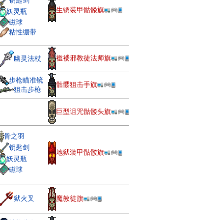
钥匙剑
生锈装甲骷髅旗
妖灵瓶
磁球
粘性绷带
褴褛邪教徒法师旗
幽灵法杖
步枪瞄准镜
骷髅狙击手旗
狙击步枪
巨型诅咒骷髅头旗
骨之羽
钥匙剑
地狱装甲骷髅旗
妖灵瓶
磁球
狱火叉
魔教徒旗