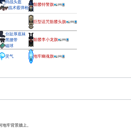
特战头盔
骷髅特警旗
战术霰弹枪
巨型诅咒骷髅头旗
分趾厚底袜
骷髅李小龙旗
黑腰带
磁球
灵气
地牢幽魂旗
何地牢背景牆上。