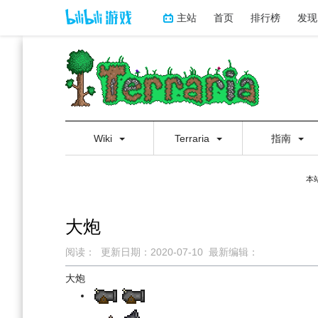
主站
首页
排行榜
发现
Wiki
Terraria
指南
本
大炮
阅读：
更新日期：
2020-07-10
最新编辑：
跳
跳
大炮
到
到
导
搜