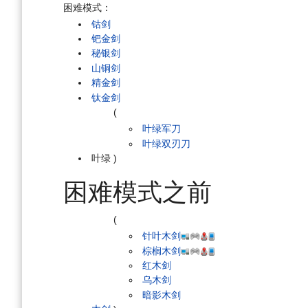
困难模式：
钴剑
钯金剑
秘银剑
山铜剑
精金剑
钛金剑
(
叶绿军刀
叶绿双刃刀
叶绿
)
困难模式之前
(
针叶木剑
棕榈木剑
红木剑
乌木剑
暗影木剑