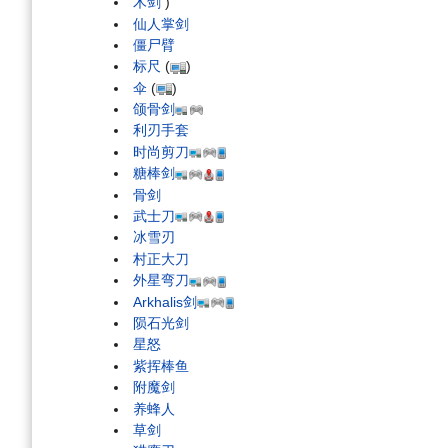
木剑
)
仙人掌剑
僵尸臂
标尺
(
)
伞
(
)
颌骨剑
利刃手套
时尚剪刀
糖棒剑
骨剑
武士刀
冰雪刃
村正大刀
外星弯刀
Arkhalis剑
陨石光剑
星怒
紫挥棒鱼
附魔剑
养蜂人
草剑