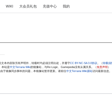
WIKI
大会员礼包
充值中心
我的
站文本内容除另有声明外，转载时均必须注明出处，并遵守
CC BY-NC-SA 3.0协议
。（
转载须
本站是
中文Terraria Wiki
的镜像站，与Re-Logic、Gamepedia没有从属关系。（
免责声明
）
由于镜像同步脚本的问题，本镜像站暂停更新。请前往
中文Terraria Wiki源站
访问最新信息。