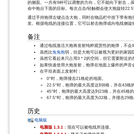
的侧面。一共有9种可以调整的方向，它不能向下射击，
命中炮台下面的目标。每次点击/轻触都会使大炮旋转22.5
通过手持炮弹左键点击大炮，同时在物品栏中按下带有炮
发。根据电线的连接位置，它可以射击炮弹或向电线侧旋
备注
通过电线激活大炮将发射纯粹观赏性的炮弹，不会对
虽然比
兔兔炮
弱，但是大炮可以被视为更好的家园
虽然它看起来只占用3 * 2的空间，但它需要附近
如果快速使用大炮发射，炮弹在地面上爆炸的声音
在平坦表面上发射时：
0°时，炮弹撞击21格处的地面。
22.5°时，炮弹的最大高度达到8格，并在43
45°时，炮弹的最大高度达到23格，并在45格
67.5°时，炮弹的最大高度为32格，并撞击29
历史
电脑版
电脑版 1.3.1
：现在可以被电线所连接。