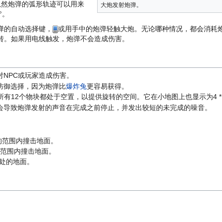
虽然炮弹的弧形轨迹可以用来
大炮发射炮弹。
°。
弹的自动选择键，
或用手中的炮弹轻触大炮。无论哪种情况，都会消耗
转。如果用电线触发，炮弹不会造成伤害。
NPC或玩家造成伤害。
防御选择，因为炮弹比
爆炸兔
更容易获得。
的所有12个物块都处于空置，以提供旋转的空间。它在小地图上也显示为4 *
会导致炮弹发射的声音在完成之前停止，并发出较短的未完成的噪音。
格的范围内撞击地面。
的范围内撞击地面。
格处的地面。