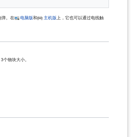
炮弹。在
电脑版
和
主机版
上，它也可以通过电线触
 3个物块大小。