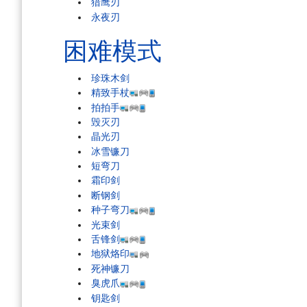
猎鹰刃
永夜刃
困难模式
珍珠木剑
精致手杖
拍拍手
毁灭刃
晶光刃
冰雪镰刀
短弯刀
霜印剑
断钢剑
种子弯刀
光束剑
舌锋剑
地狱烙印
死神镰刀
臭虎爪
钥匙剑