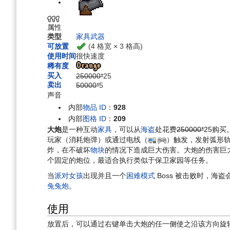
航
索
属性
类型
家具
武器
(4 格宽 × 3 格高)
可放置
使用时间
很快速度
稀有度
买入
250000*
25
卖出
50000*
5
声音
内部
物品 ID
：
928
内部
图格 ID
：
209
大炮
是一种互动
家具
，可以从
海盗
处花费
250000*
25
购买
玩家（消耗炮弹）或通过电线（
）触发，发射弧形
炸，在不破坏
物块
的情况下造成巨大伤害。大炮的伤害巨
个固定的炮位，最适合执行类似于保卫家园等任务。
当
派对女孩
出现并且一个
困难模式
Boss 被击败时，海
兔兔炮
。
使用
放置后，可以通过右键单击大炮的任一侧使之沿该方向旋