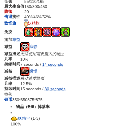
伤害
55
/
110
/
165
最大生命值
150
/
300
/
450
防御
20
击退
抗性
40%
/
46%
/
52%
妖精旗
敌怪旗
免疫
施加
减益
寂静
减益
减益描述
无法使用需要魔力的物品
几率
10%
持续时间
7 seconds /
14 seconds
缓慢
减益
减益描述
移动速度降低
几率
12.5%
持续时间
15 seconds /
30 seconds
掉落
钱币
350*
3
50
875*
8
75
物品
掉落率
（数量）
妖精尘
(1-3)
100%