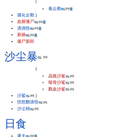
(
毒企鹅
腐化企鹅
)
血腥僵尸
滴滴怪
新娘
僵尸新郎
沙尘暴
(
晶狐沙鲨
噬骨沙鲨
戮血沙鲨
沙鲨
)
愤怒翻滚怪
沙尘精
日食
屠夫