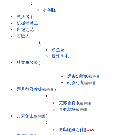
(
探测怪
毁灭者
)
机械骷髅王
世纪之花
石巨人
(
鲨鱼龙
爆炸泡泡
猪龙鱼公爵
)
(
远古幻影妖
幻影弓龙
拜月教邪教徒
)
(
克苏鲁真眼
月蛭凝块
月亮领主
)
(
奥库瑞姆之仆