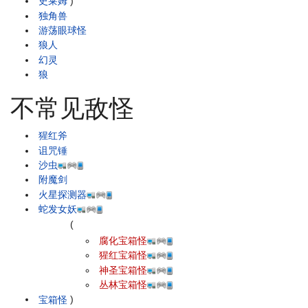
史莱姆
)
独角兽
游荡眼球怪
狼人
幻灵
狼
不常见敌怪
猩红斧
诅咒锤
沙虫
附魔剑
火星探测器
蛇发女妖
(
腐化宝箱怪
猩红宝箱怪
神圣宝箱怪
丛林宝箱怪
宝箱怪
)