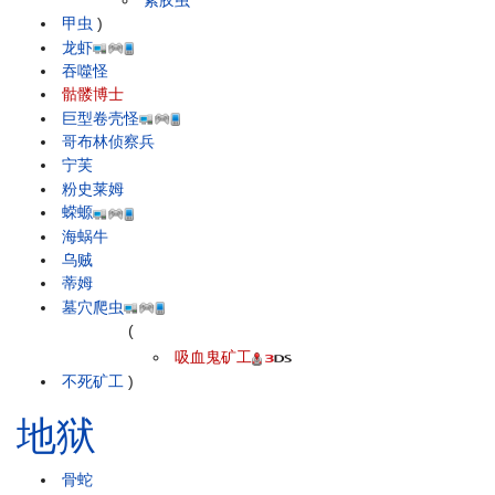
甲虫
)
龙虾
吞噬怪
骷髅博士
巨型卷壳怪
哥布林侦察兵
宁芙
粉史莱姆
蝾螈
海蜗牛
乌贼
蒂姆
墓穴爬虫
(
吸血鬼矿工
不死矿工
)
地狱
骨蛇