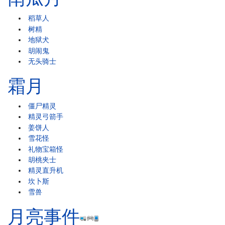
稻草人
树精
地狱犬
胡闹鬼
无头骑士
霜月
僵尸精灵
精灵弓箭手
姜饼人
雪花怪
礼物宝箱怪
胡桃夹士
精灵直升机
坎卜斯
雪兽
月亮事件