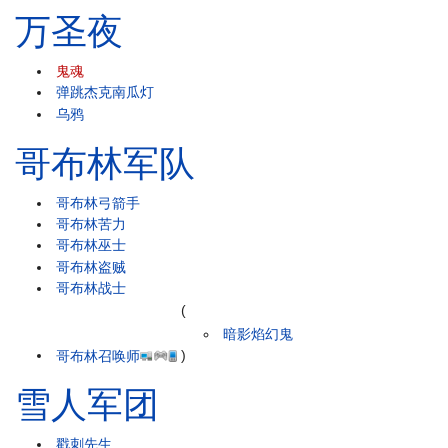
万圣夜
鬼魂
弹跳杰克南瓜灯
乌鸦
哥布林军队
哥布林弓箭手
哥布林苦力
哥布林巫士
哥布林盗贼
哥布林战士
(
暗影焰幻鬼
哥布林召唤师
)
雪人军团
戳刺先生