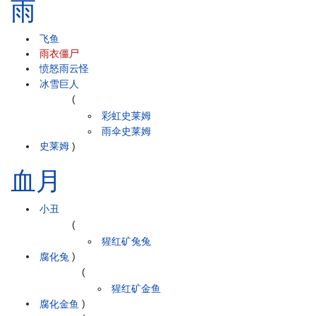
雨
飞鱼
雨衣僵尸
愤怒雨云怪
冰雪巨人
(
彩虹史莱姆
雨伞史莱姆
史莱姆
)
血月
小丑
(
猩红矿兔兔
腐化兔
)
(
猩红矿金鱼
腐化金鱼
)