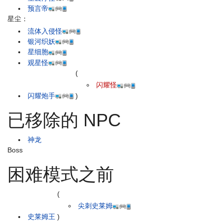
预言帝
星尘：
流体入侵怪
银河织妖
星细胞
观星怪
(
闪耀怪
闪耀炮手
)
已移除的 NPC
神龙
Boss
困难模式之前
(
尖刺史莱姆
史莱姆王
)