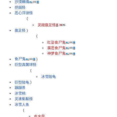
沙漠幽魂
挖掘怪
恶心浮游怪
(
灵能腹足怪
腹足怪
)
(
红染食尸鬼
腐恶食尸鬼
神梦食尸鬼
食尸鬼
)
巨型真菌球怪
(
冰雪陆龟
巨型陆龟
)
蹦蹦兽
冰雪精
灵液黏黏怪
冰雪人鱼
(
血水母