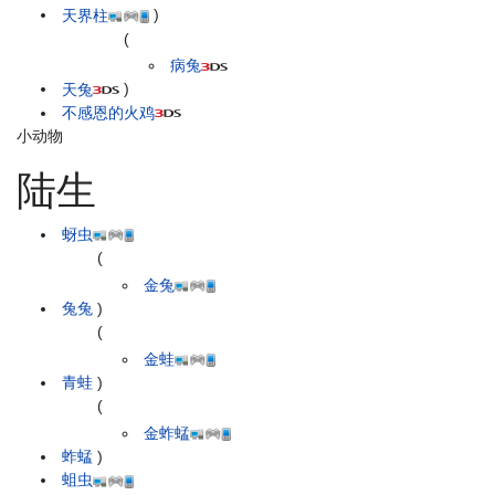
天界柱
)
(
病兔
天兔
)
不感恩的火鸡
小动物
陆生
蚜虫
(
金兔
兔兔
)
(
金蛙
青蛙
)
(
金蚱蜢
蚱蜢
)
蛆虫