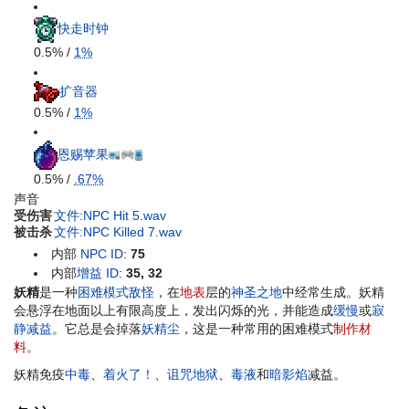
快走时钟
0.5% /
1%
扩音器
0.5% /
1%
恩赐苹果
0.5% /
.67%
声音
受伤害
文件:NPC Hit 5.wav
被击杀
文件:NPC Killed 7.wav
内部
NPC ID
:
75
内部
增益 ID
:
35, 32
妖精
是一种
困难模式
敌怪
，在
地表
层的
神圣之地
中经常生成。妖精
会悬浮在地面以上有限高度上，发出闪烁的光，并能造成
缓慢
或
寂
静
减益
。它总是会掉落
妖精尘
，这是一种常用的困难模式
制作材
料
。
妖精免疫
中毒
、
着火了！
、
诅咒地狱
、
毒液
和
暗影焰
减益。