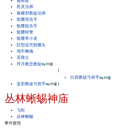
魔教徒
死灵法师
褴褛邪教徒法师
骷髅突击手
骷髅狙击手
骷髅特警
骷髅李小龙
巨型诅咒骷髅头
地牢幽魂
圣骑士
拜月教忠教徒
(
白邪教徒弓箭手
蓝邪教徒弓箭手
)
丛林蜥蜴神庙
飞蛇
丛林蜥蜴
事件敌怪