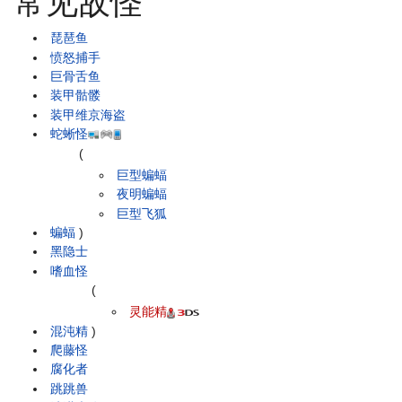
常见敌怪
琵琶鱼
愤怒捕手
巨骨舌鱼
装甲骷髅
装甲维京海盗
蛇蜥怪
(
巨型蝙蝠
夜明蝙蝠
巨型飞狐
蝙蝠
)
黑隐士
嗜血怪
(
灵能精
混沌精
)
爬藤怪
腐化者
跳跳兽