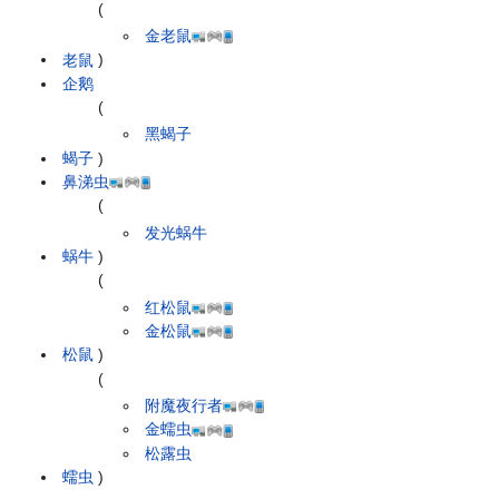
(
金老鼠
老鼠
)
企鹅
(
黑蝎子
蝎子
)
鼻涕虫
(
发光蜗牛
蜗牛
)
(
红松鼠
金松鼠
松鼠
)
(
附魔夜行者
金蠕虫
松露虫
蠕虫
)