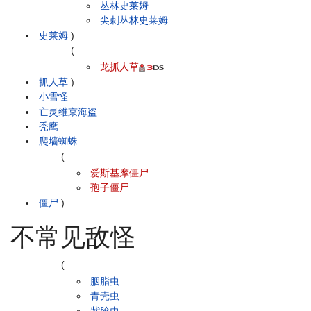
丛林史莱姆
尖刺丛林史莱姆
史莱姆
)
(
龙抓人草
抓人草
)
小雪怪
亡灵维京海盗
秃鹰
爬墙蜘蛛
(
爱斯基摩僵尸
孢子僵尸
僵尸
)
不常见敌怪
(
胭脂虫
青壳虫
紫胶虫