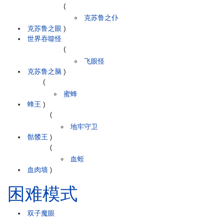
(
克苏鲁之仆
克苏鲁之眼
)
世界吞噬怪
(
飞眼怪
克苏鲁之脑
)
(
蜜蜂
蜂王
)
(
地牢守卫
骷髅王
)
(
血蛭
血肉墙
)
困难模式
双子魔眼