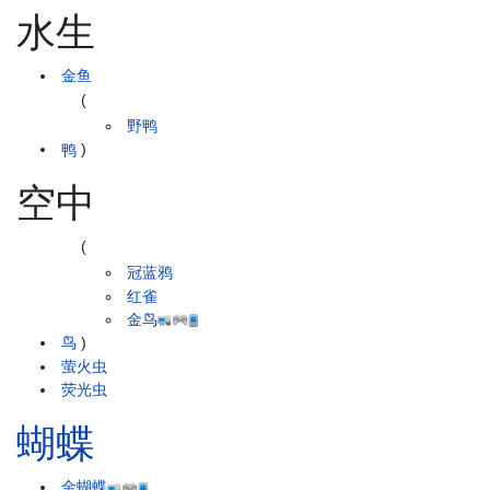
水生
金鱼
(
野鸭
鸭
)
空中
(
冠蓝鸦
红雀
金鸟
鸟
)
萤火虫
荧光虫
蝴蝶
金蝴蝶