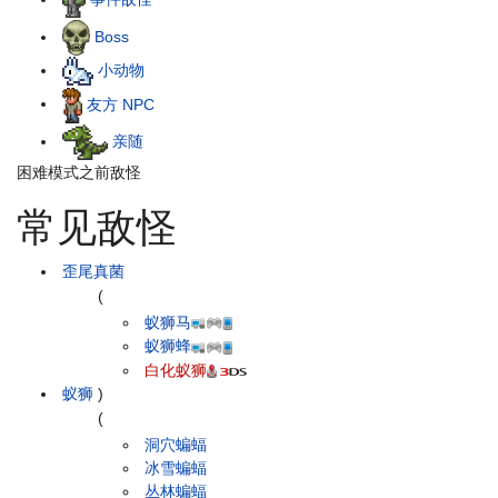
Boss
小动物
友方 NPC
亲随
困难模式之前敌怪
常见敌怪
歪尾真菌
(
蚁狮马
蚁狮蜂
白化蚁狮
蚁狮
)
(
洞穴蝙蝠
冰雪蝙蝠
丛林蝙蝠