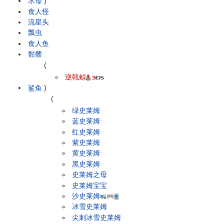
水母
)
食人怪
流星头
瓢虫
食人鱼
骷髅
(
逆戟鲸
鲨鱼
)
(
绿史莱姆
蓝史莱姆
红史莱姆
紫史莱姆
黄史莱姆
黑史莱姆
史莱姆之母
史莱姆宝宝
沙史莱姆
冰雪史莱姆
尖刺冰雪史莱姆