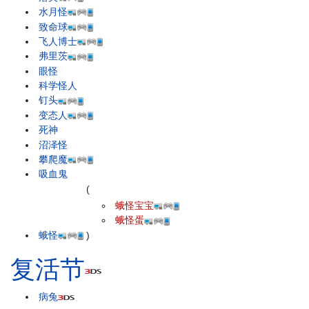
水月怪
致命球
飞人博士
弗里茨
眼怪
科学怪人
钉头
变态人
死神
沼泽怪
攀爬魔
吸血鬼
(
蛾怪宝宝
蛾怪蛋
蛾怪
)
复活节
病兔