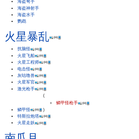
海盗弩手
海盗神射手
海盗水手
鹦鹉
火星暴乱
扰脑怪
火星飞船
火星工程师
电击怪
灰咕噜兽
火星军官
激光枪手
(
鳞甲怪枪手
鳞甲怪
)
特斯拉炮塔
火星走妖
南瓜月