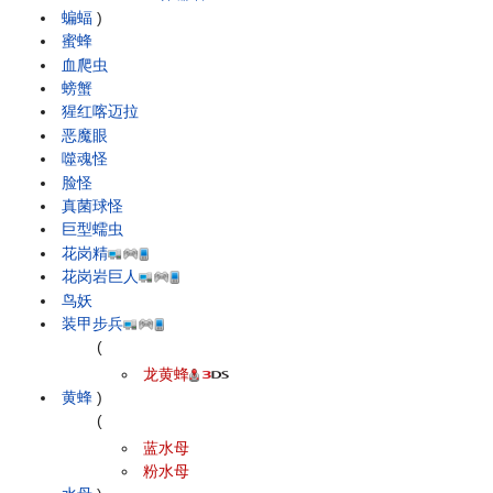
蝙蝠
)
蜜蜂
血爬虫
螃蟹
猩红喀迈拉
恶魔眼
噬魂怪
脸怪
真菌球怪
巨型蠕虫
花岗精
花岗岩巨人
鸟妖
装甲步兵
(
龙黄蜂
黄蜂
)
(
蓝水母
粉水母