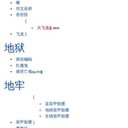
蛾
符文巫师
吞世怪
(
大飞龙
飞龙
)
地狱
熔岩蝙蝠
红魔鬼
痛苦亡魂
地牢
(
蓝装甲骷髅
地狱装甲骷髅
生锈装甲骷髅
装甲骷髅
)