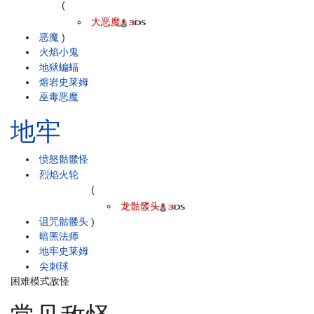
(
大恶魔
恶魔
)
火焰小鬼
地狱蝙蝠
熔岩史莱姆
巫毒恶魔
地牢
愤怒骷髅怪
烈焰火轮
(
龙骷髅头
诅咒骷髅头
)
暗黑法师
地牢史莱姆
尖刺球
困难模式敌怪