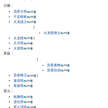
日耀：
流星火怪
千足蜈蚣
火龙战士
(
火龙怪骑士
火龙怪
)
火月怪
火滚怪
星旋：
(
异星黄蜂
异星幼虫
异星蜂王
)
漩泥怪
星旋怪
星云：
吮脑怪
进化兽
星云浮怪