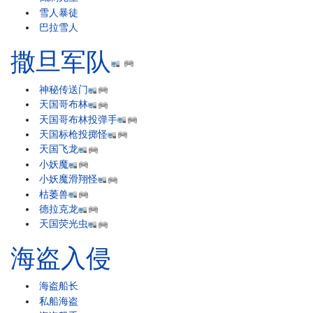
雪人暴徒
巴拉雪人
撒旦军队
神秘传送门
天国哥布林
天国哥布林投弹手
天国标枪投掷怪
天国飞龙
小妖魔
小妖魔滑翔怪
枯萎兽
德拉克龙
天国荧光虫
海盗入侵
海盗船长
私船海盗