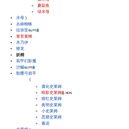
蘑菇鱼
绿水母
水母
)
丛林蜘蛛
拉弥亚
青苔黄蜂
木乃伊
猪龙
妖精
装甲幻影魔
沙贼
骷髅弓箭手
(
腐化史莱姆
暗影史莱姆
猩红史莱姆
夜明史莱姆
小史莱姆
恶翅史莱姆
毒泥