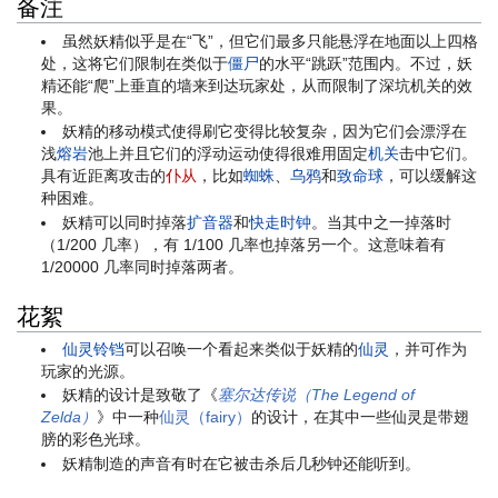
备注
虽然妖精似乎是在“飞”，但它们最多只能悬浮在地面以上四格
处，这将它们限制在类似于
僵尸
的水平“跳跃”范围内。不过，妖
精还能“爬”上垂直的墙来到达玩家处，从而限制了深坑机关的效
果。
妖精的移动模式使得刷它变得比较复杂，因为它们会漂浮在
浅
熔岩
池上并且它们的浮动运动使得很难用固定
机关
击中它们。
具有近距离攻击的
仆从
，比如
蜘蛛
、
乌鸦
和
致命球
，可以缓解这
种困难。
妖精可以同时掉落
扩音器
和
快走时钟
。当其中之一掉落时
（1/200 几率），有 1/100 几率也掉落另一个。这意味着有
1/20000 几率同时掉落两者。
花絮
仙灵铃铛
可以召唤一个看起来类似于妖精的
仙灵
，并可作为
玩家的光源。
妖精的设计是致敬了《
塞尔达传说（The Legend of
Zelda）
》中一种
仙灵（fairy）
的设计，在其中一些仙灵是带翅
膀的彩色光球。
妖精制造的声音有时在它被击杀后几秒钟还能听到。