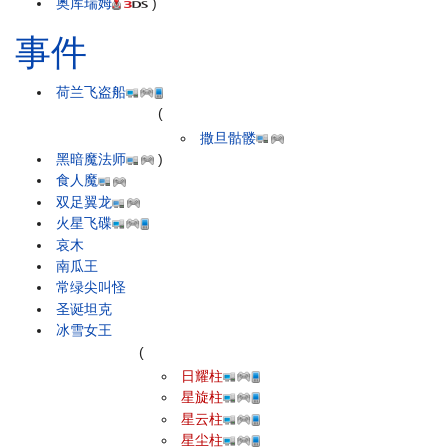
奥库瑞姆
)
事件
荷兰飞盗船
(
撒旦骷髅
黑暗魔法师
)
食人魔
双足翼龙
火星飞碟
哀木
南瓜王
常绿尖叫怪
圣诞坦克
冰雪女王
(
日耀柱
星旋柱
星云柱
星尘柱