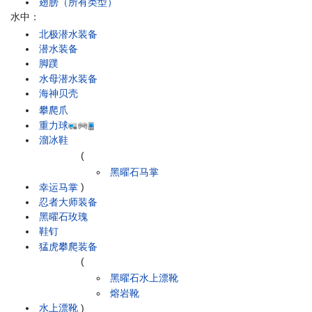
翅膀（所有类型）
水中：
北极潜水装备
潜水装备
脚蹼
水母潜水装备
海神贝壳
攀爬爪
重力球
溜冰鞋
(
黑曜石马掌
幸运马掌
)
忍者大师装备
黑曜石玫瑰
鞋钉
猛虎攀爬装备
(
黑曜石水上漂靴
熔岩靴
水上漂靴
)