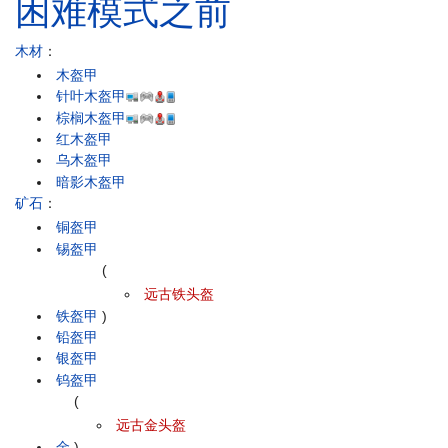
困难模式之前
木材
：
木盔甲
针叶木盔甲
棕榈木盔甲
红木盔甲
乌木盔甲
暗影木盔甲
矿石
：
铜盔甲
锡盔甲
(
远古铁头盔
铁盔甲
)
铅盔甲
银盔甲
钨盔甲
(
远古金头盔
金
)