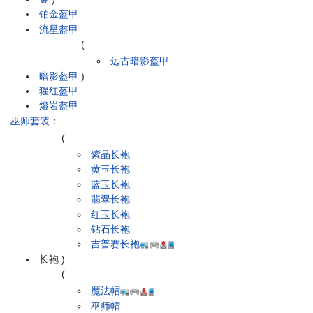
铂金盔甲
流星盔甲
(
远古暗影盔甲
暗影盔甲
)
猩红盔甲
熔岩盔甲
巫师套装
：
(
紫晶长袍
黄玉长袍
蓝玉长袍
翡翠长袍
红玉长袍
钻石长袍
吉普赛长袍
长袍
)
(
魔法帽
巫师帽