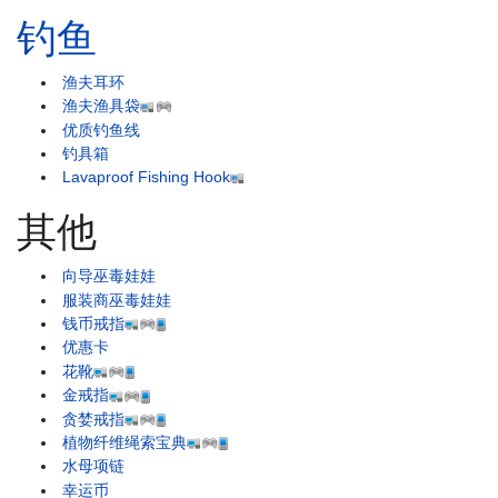
钓鱼
渔夫耳环
渔夫渔具袋
优质钓鱼线
钓具箱
Lavaproof Fishing Hook
其他
向导巫毒娃娃
服装商巫毒娃娃
钱币戒指
优惠卡
花靴
金戒指
贪婪戒指
植物纤维绳索宝典
水母项链
幸运币