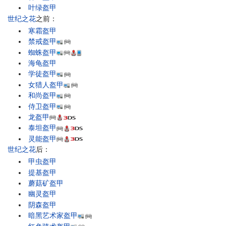
叶绿盔甲
世纪之花
之前：
寒霜盔甲
禁戒盔甲
蜘蛛盔甲
海龟盔甲
学徒盔甲
女猎人盔甲
和尚盔甲
侍卫盔甲
龙盔甲
泰坦盔甲
灵能盔甲
世纪之花
后：
甲虫盔甲
提基盔甲
蘑菇矿盔甲
幽灵盔甲
阴森盔甲
暗黑艺术家盔甲