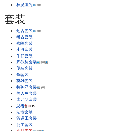
神灵诅咒
套装
远古套装
考古套装
蜜蜂套装
小丑套装
牛仔套装
邪教徒套装
便装套装
鱼套装
英雄套装
拉弥亚套装
美人鱼套装
木乃伊套装
忍者
法老套装
管道工套装
公主套装
雨具套装