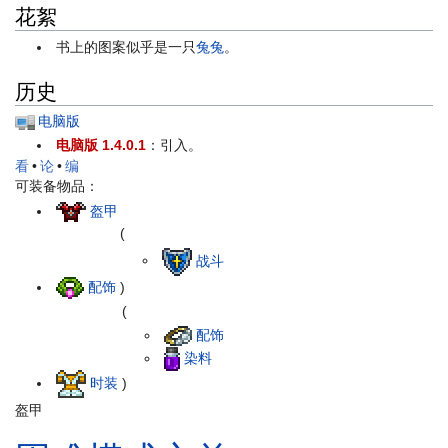
花絮
书上的图案似乎是一只
兔兔
。
历史
电脑版
电脑版 1.4.0.1
：引入。
看
•
论
•
编
可装备物品：
盔甲
(
战斗
配饰
)
(
配饰
染料
时装
)
盔甲