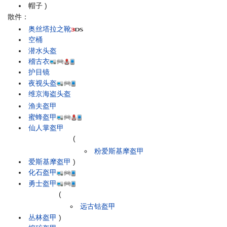
帽子
)
散件：
奥丝塔拉之靴
空桶
潜水头盔
稽古衣
护目镜
夜视头盔
维京海盗头盔
渔夫盔甲
蜜蜂盔甲
仙人掌盔甲
(
粉爱斯基摩盔甲
爱斯基摩盔甲
)
化石盔甲
勇士盔甲
(
远古钴盔甲
丛林盔甲
)