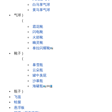
白马掌气球
黄马掌气球
气球
)
(
霜花靴
闪电靴
火箭靴
幽灵靴
泰拉闪耀靴
靴子
)
(
暴雪瓶
云朵瓶
罐中臭屁
沙暴瓶
海啸瓶
瓶子
)
飞毯
蛙腿
悬浮板