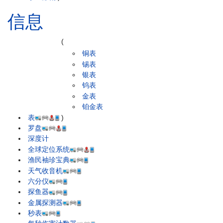
信息
(
铜表
锡表
银表
钨表
金表
铂金表
表
)
罗盘
深度计
全球定位系统
渔民袖珍宝典
天气收音机
六分仪
探鱼器
金属探测器
秒表