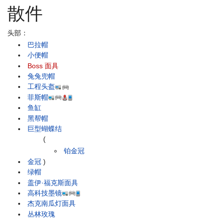
散件
头部：
巴拉帽
小便帽
Boss 面具
兔兔兜帽
工程头盔
菲斯帽
鱼缸
黑帮帽
巨型蝴蝶结
(
铂金冠
金冠
)
绿帽
盖伊·福克斯面具
高科技墨镜
杰克南瓜灯面具
丛林玫瑰