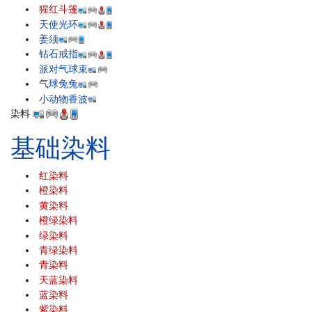
猩红斗篷
天使光环
姜须
钻石戒指
派对气球束
气球兔兔
小动物香波
染料
基础染料
红染料
橙染料
黄染料
橙绿染料
绿染料
青绿染料
青染料
天蓝染料
蓝染料
紫染料