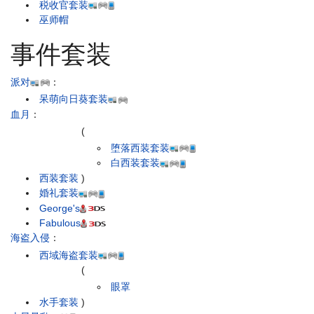
税收官套装
巫师帽
事件套装
派对
：
呆萌向日葵套装
血月
：
(
堕落西装套装
白西装套装
西装套装
)
婚礼套装
George's
Fabulous
海盗入侵
：
西域海盗套装
(
眼罩
水手套装
)