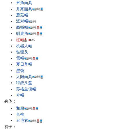
丑角面具
月亮面具
蘑菇帽
派对帽
商贩帽
驯鹿角
红帽
机器人帽
骷髅头
雪帽
夏日草帽
墨镜
太阳面具
特战头盔
苏格兰便帽
伞帽
身体：
和服
长袍
丑毛衣
裤子：