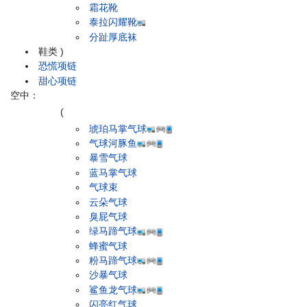
霜花靴
泰拉闪耀靴
分趾厚底袜
鞋类
)
恐慌项链
甜心项链
空中：
(
琥珀马掌气球
气球河豚鱼
暴雪气球
蓝马掌气球
气球束
云朵气球
臭屁气球
绿马蹄气球
蜂蜜气球
粉马蹄气球
沙暴气球
鲨鱼龙气球
闪亮红气球