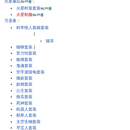
火星暴乱
：
火星时装套装
火星制服
万圣夜
：
科学怪人新娘套装
(
猫耳
猫咪套装
)
苦力怕套装
狐狸套装
鬼魂套装
空手道陆龟套装
矮妖套装
妖精套装
公主套装
南瓜套装
死神套装
机器人套装
稻草人套装
太空生物套装
寻宝人套装