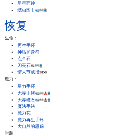
星星面纱
蠕虫围巾
恢复
生命：
再生手环
神话护身符
点金石
闪亮石
情人节戒指
魔力：
星力手环
天界手铐
天界磁石
魔法手铐
魔力花
魔力再生手环
大自然的恩赐
时装