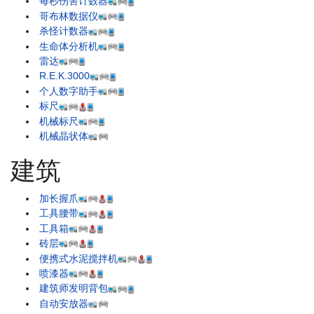
每秒伤害计数器
哥布林数据仪
杀怪计数器
生命体分析机
雷达
R.E.K.3000
个人数字助手
标尺
机械标尺
机械晶状体
建筑
加长握爪
工具腰带
工具箱
砖层
便携式水泥搅拌机
喷漆器
建筑师发明背包
自动安放器