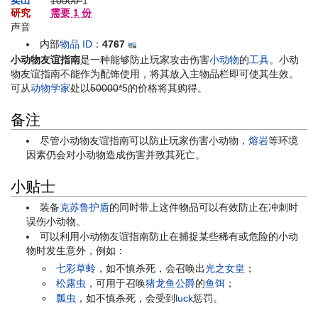
10000*
1
研究
需要 1 份
声音
内部
物品 ID
：
4767
小动物友谊指南
是一种能够防止玩家攻击伤害
小动物
的
工具
。小动
物友谊指南不能作为配饰使用，将其放入主物品栏即可使其生效。
可从
动物学家
处以
50000*
5
的价格将其购得。
备注
尽管小动物友谊指南可以防止玩家伤害小动物，
熔岩
等环境
因素仍会对小动物造成伤害并致其死亡。
小贴士
装备
克苏鲁护盾
的同时带上这件物品可以有效防止在冲刺时
误伤小动物。
可以利用小动物友谊指南防止在捕捉某些稀有或危险的小动
物时发生意外，例如：
七彩草蛉
，如不慎杀死，会召唤出
光之女皇
；
松露虫
，可用于召唤
猪龙鱼公爵
的
鱼饵
；
瓢虫
，如不慎杀死，会受到
luck
惩罚。