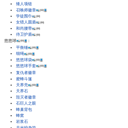
矮人项链
召唤师徽章
学徒围巾
女猎人圆盾
和尚腰带
侍卫护盾
悠悠球
：
平衡锤
细绳
悠悠球袋
悠悠球手套
复仇者徽章
蜜蜂斗篷
天界壳
天界石
毁灭者徽章
石巨人之眼
蜂巢背包
蜂窝
岩浆石
月光护身符