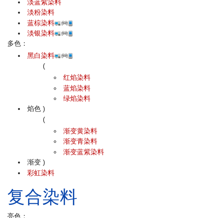
淡蓝紫染料
淡粉染料
蓝棕染料
淡银染料
多色：
黑白染料
(
红焰染料
蓝焰染料
绿焰染料
焰色
)
(
渐变黄染料
渐变青染料
渐变蓝紫染料
渐变
)
彩虹染料
复合染料
亮色：