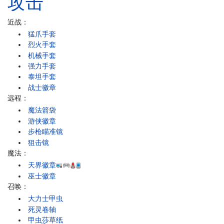
攻击
近战：
猛爪手套
烈火手套
机械手套
强力手套
泰坦手套
战士徽章
远程：
魔法箭袋
游侠徽章
步枪瞄准镜
狙击镜
魔法：
天界徽章
巫士徽章
召唤：
大力士甲虫
死灵卷轴
甲虫莎草纸