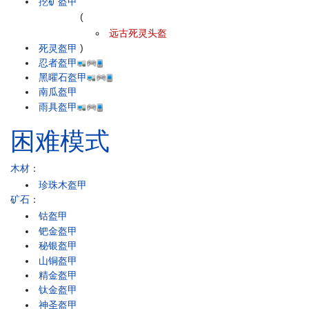
挖矿盔甲
(
远古死灵头盔
死灵盔甲
)
忍者盔甲
黑曜石盔甲
南瓜盔甲
雨具盔甲
困难模式
木材
：
珍珠木盔甲
矿石
：
钴盔甲
钯金盔甲
秘银盔甲
山铜盔甲
精金盔甲
钛金盔甲
神圣盔甲