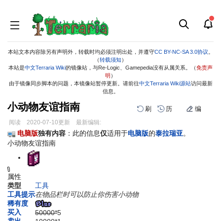
本站文本内容除另有声明外，转载时均必须注明出处，并遵守
CC BY-NC-SA 3.0协议
。
（
转载须知
）
本站是
中文Terraria Wiki
的镜像站，与Re-Logic、Gamepedia没有从属关系。（
免责声
明
）
由于镜像同步脚本的问题，本镜像站暂停更新。请前往
中文Terraria Wiki源站
访问最新
信息。
小动物友谊指南
刷
历
编
阅读
2020-07-10
更新
最新编辑:
跳
跳
电脑版
独有内容
：此的信息
仅
适用于
电脑版
的
泰拉瑞亚
。
到
到
小动物友谊指南
导
搜
航
索
属性
类型
工具
工具提示
在物品栏时可以防止你伤害小动物
稀有度
买入
50000*
5
卖出