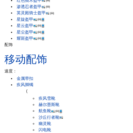
红色骑术盔甲
渗透忍者盔甲
英灵殿骑士盔甲
星旋盔甲
星云盔甲
星尘盔甲
耀斑盔甲
配饰
移动配饰
速度：
金属带扣
疾风脚镯
(
疾风雪靴
赫尔墨斯靴
航鱼靴
沙丘行者靴
幽灵靴
闪电靴