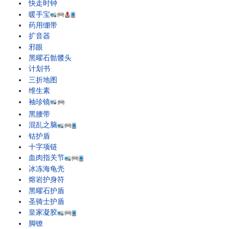
快走时钟
暖手宝
药用绷带
扩音器
邪眼
黑曜石骷髅头
计划书
三折地图
维生素
袖珍镜
黑腰带
混乱之脑
钴护盾
十字项链
血肉指关节
冰冻海龟壳
熔岩护身符
黑曜石护盾
圣骑士护盾
皇家凝胶
脚镣