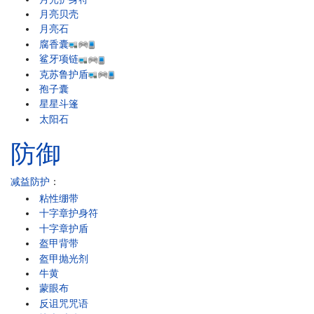
月亮贝壳
月亮石
腐香囊
鲨牙项链
克苏鲁护盾
孢子囊
星星斗篷
太阳石
防御
减益防护
：
粘性绷带
十字章护身符
十字章护盾
盔甲背带
盔甲抛光剂
牛黄
蒙眼布
反诅咒咒语