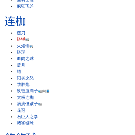
疯狂飞斧
连枷
链刀
链锤
火焰锤
链球
血肉之球
蓝月
锚
阳炎之怒
致胜炮
铁链血滴子
太极连枷
滴滴怪跛子
花冠
石巨人之拳
猪鲨链球