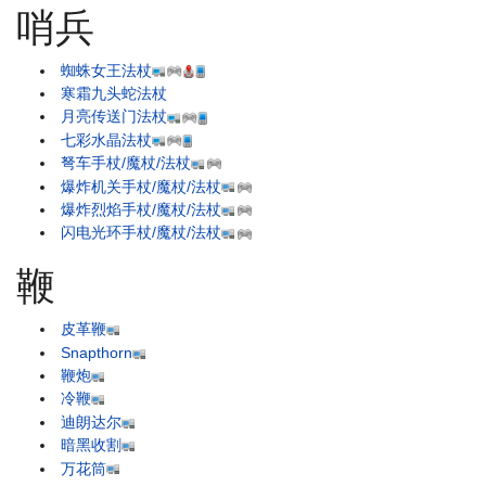
哨兵
蜘蛛女王法杖
寒霜九头蛇法杖
月亮传送门法杖
七彩水晶法杖
弩车手杖/魔杖/法杖
爆炸机关手杖/魔杖/法杖
爆炸烈焰手杖/魔杖/法杖
闪电光环手杖/魔杖/法杖
鞭
皮革鞭
Snapthorn
鞭炮
冷鞭
迪朗达尔
暗黑收割
万花筒