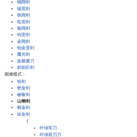
铜阔剑
锡宽剑
铁阔剑
铅宽剑
银阔剑
钨宽剑
金阔剑
铂金宽剑
魔光剑
血腥屠刀
炽焰巨剑
困难模式：
钴剑
钯金剑
秘银剑
山铜剑
精金剑
钛金剑
(
叶绿军刀
叶绿双刃刀