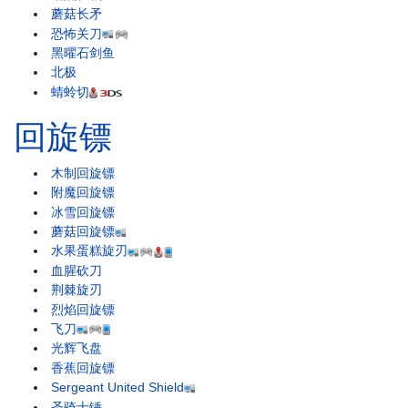
蘑菇长矛
恐怖关刀
黑曜石剑鱼
北极
蜻蛉切
回旋镖
木制回旋镖
附魔回旋镖
冰雪回旋镖
蘑菇回旋镖
水果蛋糕旋刃
血腥砍刀
荆棘旋刃
烈焰回旋镖
飞刀
光辉飞盘
香蕉回旋镖
Sergeant United Shield
圣骑士锤