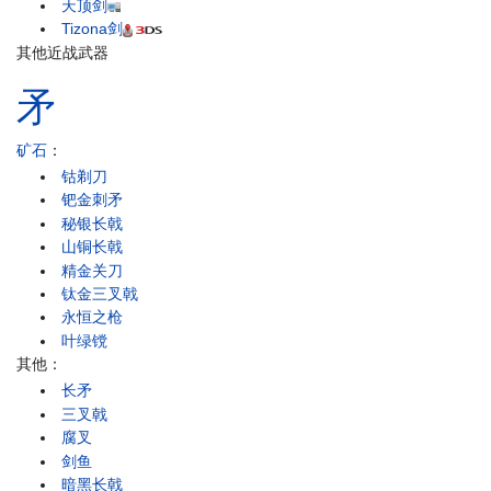
天顶剑
Tizona剑
其他近战武器
矛
矿石
：
钴剃刀
钯金刺矛
秘银长戟
山铜长戟
精金关刀
钛金三叉戟
永恒之枪
叶绿镋
其他：
长矛
三叉戟
腐叉
剑鱼
暗黑长戟