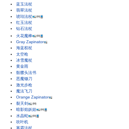
蓝玉法杖
翡翠法杖
琥珀法杖
红玉法杖
钻石法杖
火花魔棒
Gray Zapinator
海蓝权杖
太空枪
冰雪魔杖
黄金雨
骷髅头法书
恶魔锄刀
激光步枪
魔法飞刀
Orange Zapinator
裂天剑
暗影焰妖娃
水晶蛇
吹叶机
寒霜法杖