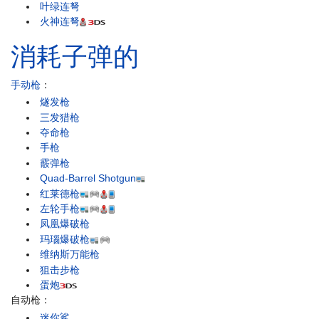
叶绿连弩
火神连弩
消耗子弹的
手动枪
：
燧发枪
三发猎枪
夺命枪
手枪
霰弹枪
Quad-Barrel Shotgun
红莱德枪
左轮手枪
凤凰爆破枪
玛瑙爆破枪
维纳斯万能枪
狙击步枪
蛋炮
自动枪：
迷你鲨