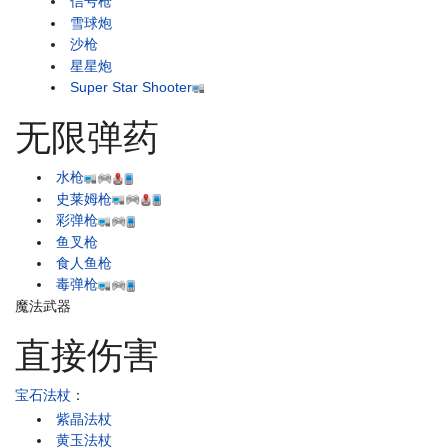
信号枪
雪球炮
沙枪
星星炮
Super Star Shooter
无限弹药
水枪
史莱姆枪
彩弹枪
鱼叉枪
食人鱼枪
毒弹枪
魔法武器
直接伤害
宝石法杖
：
紫晶法杖
黄玉法杖