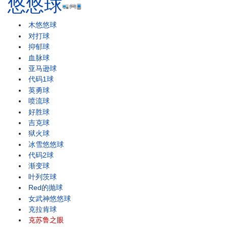
悠悠球
木悠悠球
对打球
抑郁球
血脉球
亚马逊球
代码1球
英勇球
喷流球
好胜球
吉克球
狱火球
冰雪悠悠球
代码2球
渐变球
叶列茨球
Red的抛球
女武神悠悠球
克拉肯球
克苏鲁之眼