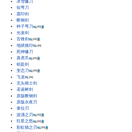
冰雪镰刀
短弯刀
霜印剑
断钢剑
种子弯刀
光束剑
舌锋剑
地狱烙印
死神镰刀
臭虎爪
钥匙剑
变态刀
飞龙
无头骑士剑
圣诞树剑
原版断钢剑
原版永夜刃
泰拉刃
波涌之刃
狂星之怒
彩虹猫之刃