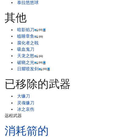
泰拉悠悠球
其他
暗影焰刀
瞌睡章鱼
腐化者之戟
吸血鬼刀
天龙之怒
破晓之光
日耀喷发剑
已移除的武器
大镰刀
灵魂镰刀
冰之哀伤
远程武器
消耗箭的