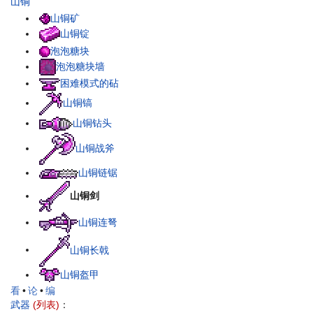
山铜
山铜矿
山铜锭
泡泡糖块
泡泡糖块墙
困难模式的砧
山铜镐
山铜钻头
山铜战斧
山铜链锯
山铜剑
山铜连弩
山铜长戟
山铜盔甲
看
•
论
•
编
武器
(列表)
：