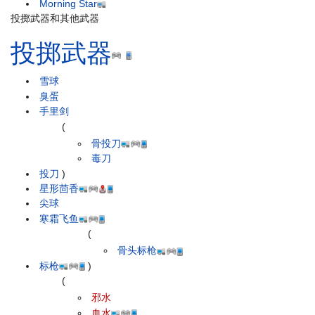
Morning Star
投掷武器和其他武器
投掷武器
雪球
臭蛋
手里剑
(
骨投刀
毒刀
投刀
)
星形茴香
尖球
寒霜飞鱼
(
骨头标枪
标枪
)
(
邪水
血水