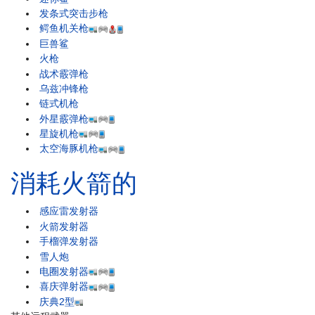
发条式突击步枪
鳄鱼机关枪
巨兽鲨
火枪
战术霰弹枪
乌兹冲锋枪
链式机枪
外星霰弹枪
星旋机枪
太空海豚机枪
消耗火箭的
感应雷发射器
火箭发射器
手榴弹发射器
雪人炮
电圈发射器
喜庆弹射器
庆典2型