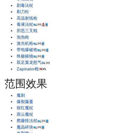
剧毒法杖
剃刀松
高温射线枪
毒液法杖
邪恶三叉戟
泡泡枪
激光机枪
带电爆破炮
终极棱镜
双足翼龙怒气
Zapinator枪
范围效果
魔刺
爆裂藤蔓
猩红魔杖
雨云魔杖
爬藤怪法杖
魔晶碎块