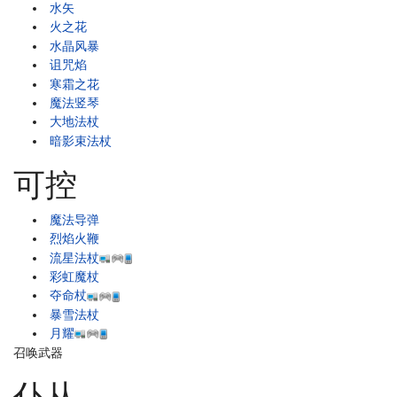
水矢
火之花
水晶风暴
诅咒焰
寒霜之花
魔法竖琴
大地法杖
暗影束法杖
可控
魔法导弹
烈焰火鞭
流星法杖
彩虹魔杖
夺命杖
暴雪法杖
月耀
召唤武器
仆从