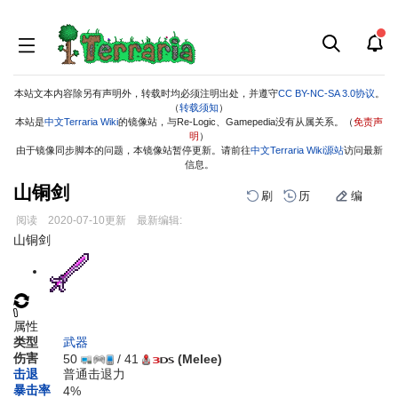
本站文本内容除另有声明外，转载时均必须注明出处，并遵守
CC BY-NC-SA 3.0协议
。
（
转载须知
）
本站是
中文Terraria Wiki
的镜像站，与Re-Logic、Gamepedia没有从属关系。（
免责声
明
）
由于镜像同步脚本的问题，本镜像站暂停更新。请前往
中文Terraria Wiki源站
访问最新
信息。
山铜剑
刷
历
编
阅读
2020-07-10
更新
最新编辑:
跳
跳
山铜剑
到
到
导
搜
航
索
属性
类型
武器
伤害
50
/ 41
(Melee)
击退
普通击退力
暴击率
4%