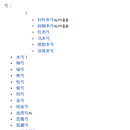
弓
：
(
针叶木弓
棕榈木弓
红木弓
乌木弓
暗影木弓
珍珠木弓
木弓
)
铜弓
锡弓
铁弓
铅弓
银弓
钨弓
金弓
铂金弓
血雨弓
恶魔弓
肌腱弓