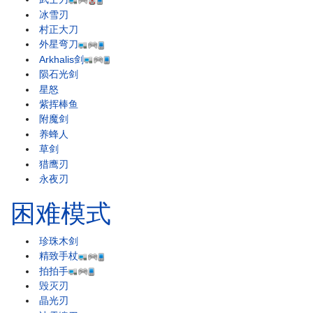
冰雪刃
村正大刀
外星弯刀
Arkhalis剑
陨石光剑
星怒
紫挥棒鱼
附魔剑
养蜂人
草剑
猎鹰刃
永夜刃
困难模式
珍珠木剑
精致手杖
拍拍手
毁灭刃
晶光刃