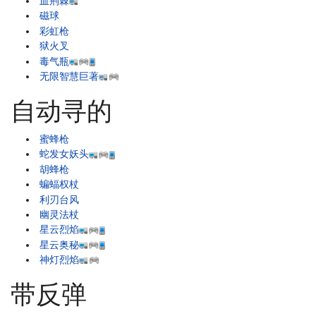
血荆棘
磁球
彩虹枪
狱火叉
毒气瓶
无限智慧巨著
自动寻的
蜜蜂枪
蛇发女妖头
胡蜂枪
蝙蝠权杖
利刃台风
幽灵法杖
星云烈焰
星云奥秘
神灯烈焰
带反弹