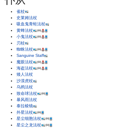
雀杖
史莱姆法杖
吸血鬼青蛙法杖
黄蜂法杖
小鬼法杖
刃杖
蜘蛛法杖
Sanguine Staff
魔眼法杖
海盗法杖
矮人法杖
沙漠虎杖
乌鸦法杖
致命球法杖
暴风雨法杖
泰拉棱镜
外星法杖
星尘细胞法杖
星尘之龙法杖