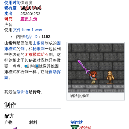
使用时间
快速度
稀有度
卖出
25300*
2
53
研究
需要 1 份
声音
使用
文件:Item 1.wav
内部
物品 ID
：
1192
山铜剑
是仅使用
山铜锭
制成的
困
难模式
的
剑
，和
秘银剑
一起位列
中等级别的
困难模式矿石
剑。这
把剑相比于其秘银对应物只略微
强一点点。
就像其他困
难模式矿石剑一样，它能
自动挥
舞
。
其最佳
修饰语
是
传奇
。
山铜剑的动画。
制作
配方
产物
材料
制作站
秘银砧