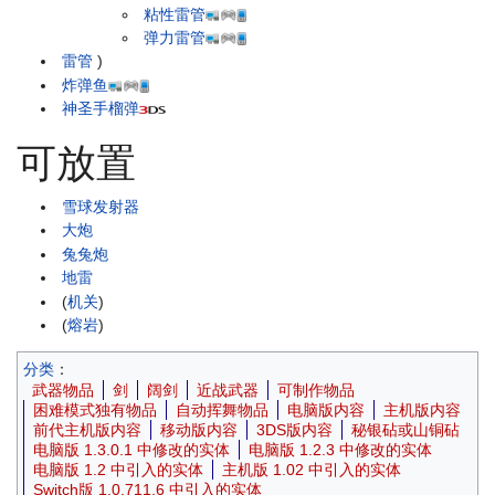
粘性雷管
弹力雷管
雷管
)
炸弹鱼
神圣手榴弹
可放置
雪球发射器
大炮
兔兔炮
地雷
(
机关
)
(
熔岩
)
分类
：
武器物品
剑
阔剑
近战武器
可制作物品
困难模式独有物品
自动挥舞物品
电脑版内容
主机版内容
前代主机版内容
移动版内容
3DS版内容
秘银砧或山铜砧
电脑版 1.3.0.1 中修改的实体
电脑版 1.2.3 中修改的实体
电脑版 1.2 中引入的实体
主机版 1.02 中引入的实体
Switch版 1.0.711.6 中引入的实体