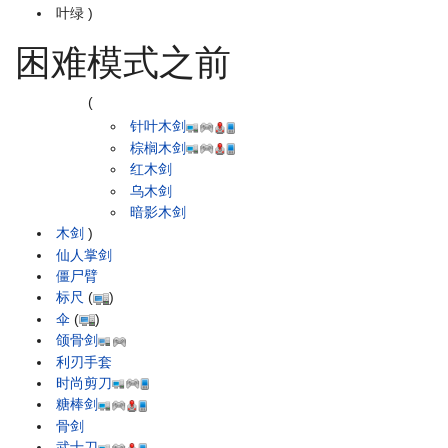
叶绿
)
困难模式之前
(
针叶木剑
棕榈木剑
红木剑
乌木剑
暗影木剑
木剑
)
仙人掌剑
僵尸臂
标尺
(
)
伞
(
)
颌骨剑
利刃手套
时尚剪刀
糖棒剑
骨剑
武士刀