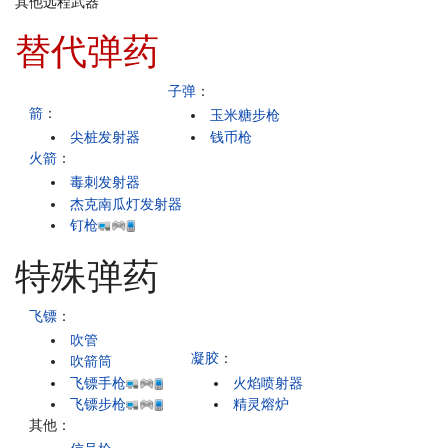
其他远程武器
替代弹药
子弹
：
箭
：
玉米糖步枪
尖桩发射器
钱币枪
火箭
：
毒刺发射器
杰克南瓜灯发射器
钉枪
特殊弹药
飞镖
：
吹管
凝胶
：
吹箭筒
飞镖手枪
火焰喷射器
飞镖步枪
精灵熔炉
其他：