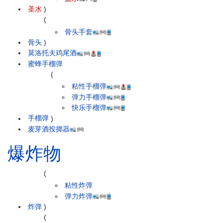
圣水
)
(
骨头手套
骨头
)
莫洛托夫鸡尾酒
蜜蜂手榴弹
(
粘性手榴弹
弹力手榴弹
快乐手榴弹
手榴弹
)
麦芽酒投掷器
爆炸物
(
粘性炸弹
弹力炸弹
炸弹
)
(