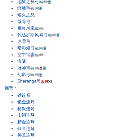
地狱之翼弓
蜂膝弓
熔火之怒
骸骨弓
幽灵凤凰
代达罗斯风暴弓
冰雪弓
暗影焰弓
空中祸害
海啸
脉冲弓
幻影弓
Sharanga弓
连弩
：
钴连弩
钯金连弩
秘银连弩
山铜连弩
精金连弩
钛金连弩
神圣连弩