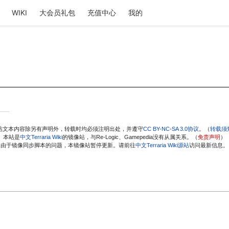
WIKI
大会员礼包
充值中心
我的
站文本内容除另有声明外，转载时均必须注明出处，并遵守
CC BY-NC-SA 3.0协议
。（
转载须
本站是
中文Terraria Wiki
的镜像站，与Re-Logic、Gamepedia没有从属关系。（
免责声明
）
由于镜像同步脚本的问题，本镜像站暂停更新。请前往
中文Terraria Wiki源站
访问最新信息。