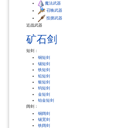
魔法武器
召唤武器
投掷武器
近战武器
矿石
剑
短剑：
铜短剑
锡短剑
铁短剑
铅短剑
银短剑
钨短剑
金短剑
铂金短剑
阔剑：
铜阔剑
锡宽剑
铁阔剑