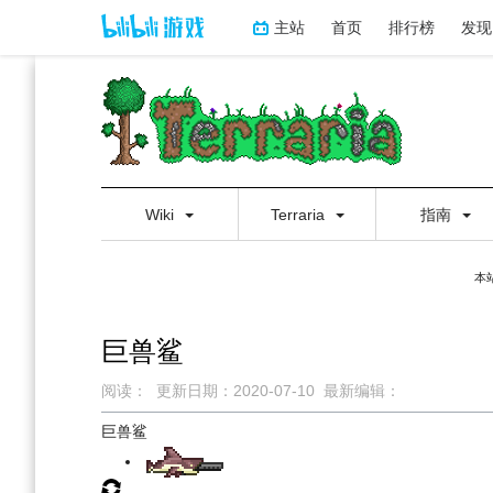
主站
首页
排行榜
发现
Wiki
Terraria
指南
本
巨兽鲨
阅读：
更新日期：
2020-07-10
最新编辑：
跳
跳
巨兽鲨
到
到
导
搜