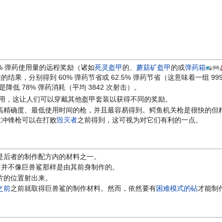
0% 弹药使用量的远程奖励（诸如
死灵盔甲
的、
蘑菇矿盔甲
的或
弹药箱
果，分别得到 60% 弹药节省或 62.5% 弹药节省（这意味着一组 999 
降低 78% 弹药消耗（平均 3842 次射击）。
用，这让人们可以穿戴其他盔甲套装以获得不同的奖励。
高精确度、最低使用时间的枪，并且最容易得到。鳄鱼机关枪是很快的但
兹冲锋枪可以在打败
毁灭者
之前得到，这可视为对它们有利的一点。
是后者的制作配方内的材料之一。
它并不像巨兽鲨那样是由其前身制作的。
片的位置射出来。
之前
之前就取得巨兽鲨的制作材料。然而，依然要有
困难模式的砧
才能制