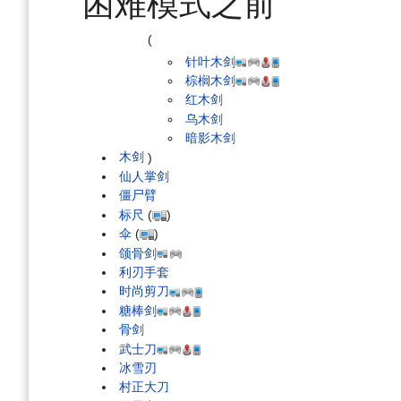
困难模式之前
(
针叶木剑
棕榈木剑
红木剑
乌木剑
暗影木剑
木剑
)
仙人掌剑
僵尸臂
标尺
(
)
伞
(
)
颌骨剑
利刃手套
时尚剪刀
糖棒剑
骨剑
武士刀
冰雪刃
村正大刀