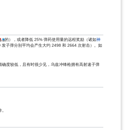
的），或者降低 25% 弹药使用量的远程奖励（诸如
神
发子弹分别平均会产生大约 2498 和 2664 次射击）。如
精确度较低，且有时很少见，乌兹冲锋枪拥有高射速子弹
作。