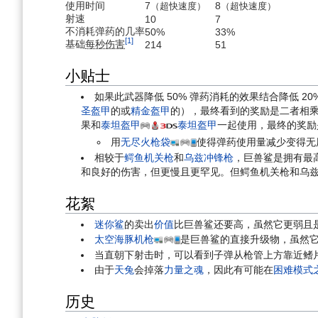
使用时间
7
8
（超快速度）
（超快速度）
射速
10
7
不消耗弹药的几率
50%
33%
[1]
基础
每秒伤害
214
51
小贴士
如果此武器降低 50% 弹药消耗的效果结合降低 2
圣盔甲
的或
精金盔甲
的），最终看到的奖励是二者相乘的结
果和
泰坦盔甲
泰坦盔甲
一起使用，最终的奖励是
用
无尽火枪袋
使得弹药使用量减少变得无
相较于
鳄鱼机关枪
和
乌兹冲锋枪
，巨兽鲨是拥有最
和良好的伤害，但更慢且更罕见。但鳄鱼机关枪和乌
花絮
迷你鲨
的卖出
价值
比巨兽鲨还要高，虽然它更弱且
太空海豚机枪
是巨兽鲨的直接升级物，虽然
当直朝下射击时，可以看到子弹从枪管上方靠近鳍
由于
天兔
会掉落
力量之魂
，因此有可能在
困难模式
历史