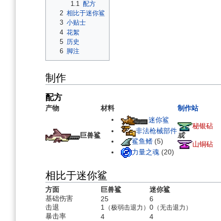
1.1
配方
2
相比于迷你鲨
3
小贴士
4
花絮
5
历史
6
脚注
制作
配方
产物
材料
制作站
迷你鲨
秘银砧
非法枪械部件
或
巨兽鲨
鲨鱼鳍
(5)
山铜砧
力量之魂
(20)
相比于迷你鲨
方面
巨兽鲨
迷你鲨
基础伤害
25
6
击退
1
0
（极弱击退力）
（无击退力）
暴击率
4
4