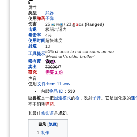
航
索
属性
类型
武器
使用
弹药
子弹
伤害
25
/ 23
(Ranged)
击退
极弱击退力
暴击率
4%
使用时间
超快速度
射速
10
50% chance to not consume ammo
工具提示
'Minishark's older brother'
稀有度
卖出
70000*
7
研究
需要 1 份
声音
使用
文件:Item 11.wav
内部
物品 ID
：
533
巨兽鲨
是一把
困难模式
的
枪
，发射
子弹
。它是强化版的
迷
率不消耗
弹药
。
其最佳
修饰语
是
虚幻
。
目录
1
制作