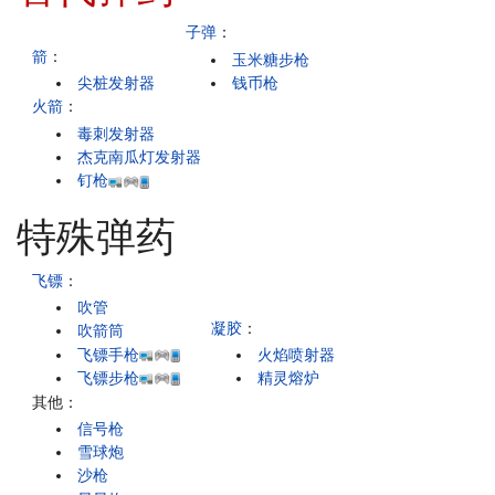
子弹
：
箭
：
玉米糖步枪
尖桩发射器
钱币枪
火箭
：
毒刺发射器
杰克南瓜灯发射器
钉枪
特殊弹药
飞镖
：
吹管
凝胶
：
吹箭筒
飞镖手枪
火焰喷射器
飞镖步枪
精灵熔炉
其他：
信号枪
雪球炮
沙枪