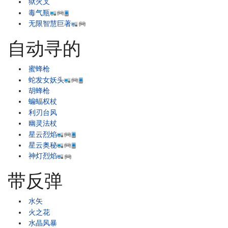
狱火叉
毒气瓶
无限智慧巨著
自动寻的
蜜蜂枪
蛇发女妖头
胡蜂枪
蝙蝠权杖
利刃台风
幽灵法杖
星云烈焰
星云奥秘
神灯烈焰
带反弹
水矢
火之花
水晶风暴