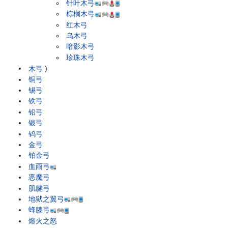
针叶木弓
棕榈木弓
红木弓
乌木弓
暗影木弓
珍珠木弓
木弓
)
铜弓
锡弓
铁弓
铅弓
银弓
钨弓
金弓
铂金弓
血雨弓
恶魔弓
肌腱弓
地狱之翼弓
蜂膝弓
熔火之怒