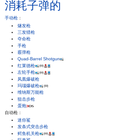
消耗子弹的
手动枪
：
燧发枪
三发猎枪
夺命枪
手枪
霰弹枪
Quad-Barrel Shotgun
红莱德枪
左轮手枪
凤凰爆破枪
玛瑙爆破枪
维纳斯万能枪
狙击步枪
蛋炮
自动枪：
迷你鲨
发条式突击步枪
鳄鱼机关枪
巨兽鲨