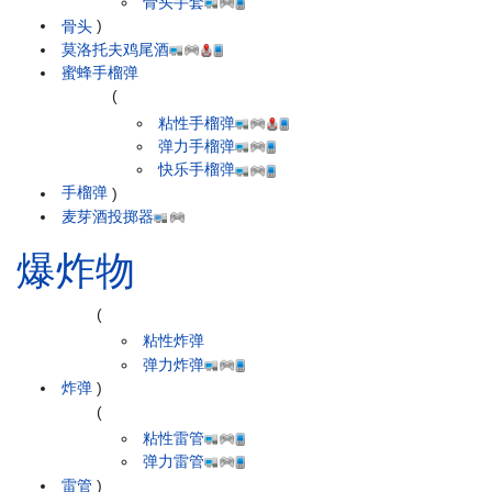
骨头手套
骨头
)
莫洛托夫鸡尾酒
蜜蜂手榴弹
(
粘性手榴弹
弹力手榴弹
快乐手榴弹
手榴弹
)
麦芽酒投掷器
爆炸物
(
粘性炸弹
弹力炸弹
炸弹
)
(
粘性雷管
弹力雷管
雷管
)