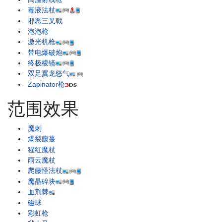
毒液法杖
邪恶三叉戟
泡泡枪
激光机枪
带电爆破炮
终极棱镜
双足翼龙怒气
Zapinator枪
范围效果
魔刺
爆裂藤蔓
猩红魔杖
雨云魔杖
爬藤怪法杖
魔晶碎块
血荆棘
磁球
彩虹枪