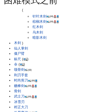
困难模式之前
(
针叶木剑
棕榈木剑
红木剑
乌木剑
暗影木剑
木剑
)
仙人掌剑
僵尸臂
标尺
(
)
伞
(
)
颌骨剑
利刃手套
时尚剪刀
糖棒剑
骨剑
武士刀
冰雪刃
村正大刀