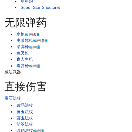
星星炮
Super Star Shooter
无限弹药
水枪
史莱姆枪
彩弹枪
鱼叉枪
食人鱼枪
毒弹枪
魔法武器
直接伤害
宝石法杖
：
紫晶法杖
黄玉法杖
蓝玉法杖
翡翠法杖
琥珀法杖