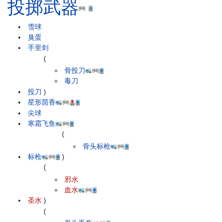
投掷武器
雪球
臭蛋
手里剑
(
骨投刀
毒刀
投刀
)
星形茴香
尖球
寒霜飞鱼
(
骨头标枪
标枪
)
(
邪水
血水
圣水
)
(