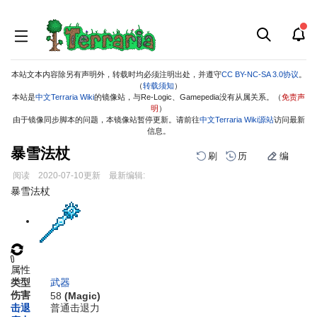
本站文本内容除另有声明外，转载时均必须注明出处，并遵守
CC BY-NC-SA 3.0协议
。
（
转载须知
）
本站是
中文Terraria Wiki
的镜像站，与Re-Logic、Gamepedia没有从属关系。（
免责声
明
）
由于镜像同步脚本的问题，本镜像站暂停更新。请前往
中文Terraria Wiki源站
访问最新
信息。
暴雪法杖
刷
历
编
阅读
2020-07-10
更新
最新编辑:
跳
跳
暴雪法杖
到
到
导
搜
航
索
属性
类型
武器
伤害
58
(Magic)
击退
普通击退力