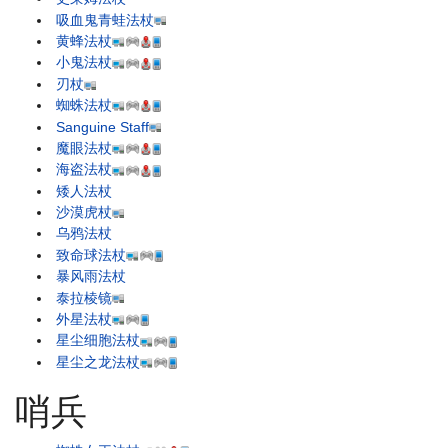
吸血鬼青蛙法杖
黄蜂法杖
小鬼法杖
刃杖
蜘蛛法杖
Sanguine Staff
魔眼法杖
海盗法杖
矮人法杖
沙漠虎杖
乌鸦法杖
致命球法杖
暴风雨法杖
泰拉棱镜
外星法杖
星尘细胞法杖
星尘之龙法杖
哨兵