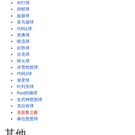
对打球
抑郁球
血脉球
亚马逊球
代码1球
英勇球
喷流球
好胜球
吉克球
狱火球
冰雪悠悠球
代码2球
渐变球
叶列茨球
Red的抛球
女武神悠悠球
克拉肯球
克苏鲁之眼
泰拉悠悠球
其他