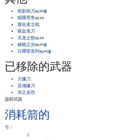
暗影焰刀
瞌睡章鱼
腐化者之戟
吸血鬼刀
天龙之怒
破晓之光
日耀喷发剑
已移除的武器
大镰刀
灵魂镰刀
冰之哀伤
远程武器
消耗箭的
弓
：
(