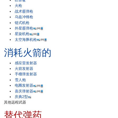
火枪
战术霰弹枪
乌兹冲锋枪
链式机枪
外星霰弹枪
星旋机枪
太空海豚机枪
消耗火箭的
感应雷发射器
火箭发射器
手榴弹发射器
雪人炮
电圈发射器
喜庆弹射器
庆典2型
其他远程武器
替代弹药