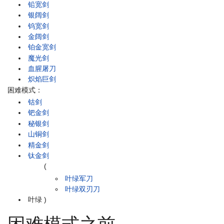
铅宽剑
银阔剑
钨宽剑
金阔剑
铂金宽剑
魔光剑
血腥屠刀
炽焰巨剑
困难模式：
钴剑
钯金剑
秘银剑
山铜剑
精金剑
钛金剑
(
叶绿军刀
叶绿双刃刀
叶绿
)