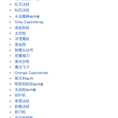
红玉法杖
钻石法杖
火花魔棒
Gray Zapinator
海蓝权杖
太空枪
冰雪魔杖
黄金雨
骷髅头法书
恶魔锄刀
激光步枪
魔法飞刀
Orange Zapinator
裂天剑
暗影焰妖娃
水晶蛇
吹叶机
寒霜法杖
剧毒法杖
剃刀松
高温射线枪