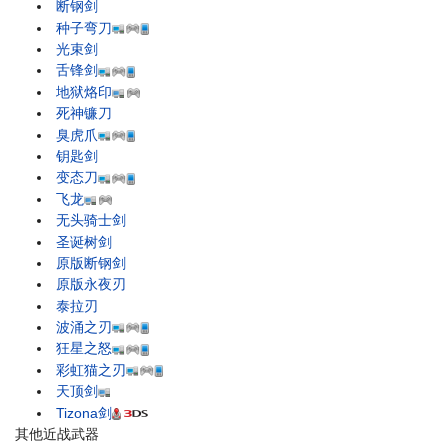
断钢剑
种子弯刀
光束剑
舌锋剑
地狱烙印
死神镰刀
臭虎爪
钥匙剑
变态刀
飞龙
无头骑士剑
圣诞树剑
原版断钢剑
原版永夜刃
泰拉刃
波涌之刃
狂星之怒
彩虹猫之刃
天顶剑
Tizona剑
其他近战武器