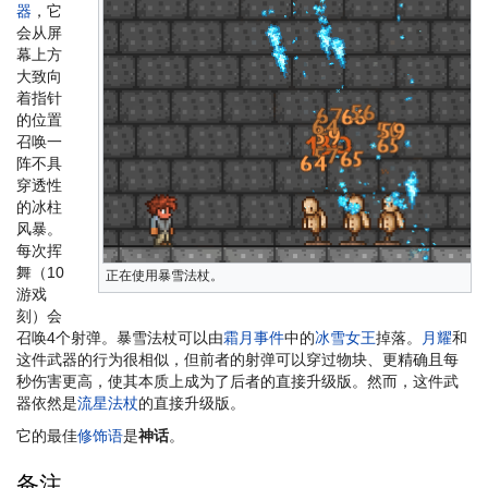
器
，它
会从屏
幕上方
大致向
着指针
的位置
召唤一
阵不具
穿透性
的冰柱
风暴。
每次挥
舞（10
正在使用暴雪法杖。
游戏
刻）会
召唤4个射弹。暴雪法杖可以由
霜月
事件
中的
冰雪女王
掉落。
月耀
和
这件武器的行为很相似，但前者的射弹可以穿过物块、更精确且每
秒伤害更高，使其本质上成为了后者的直接升级版。然而，这件武
器依然是
流星法杖
的直接升级版。
它的最佳
修饰语
是
神话
。
备注