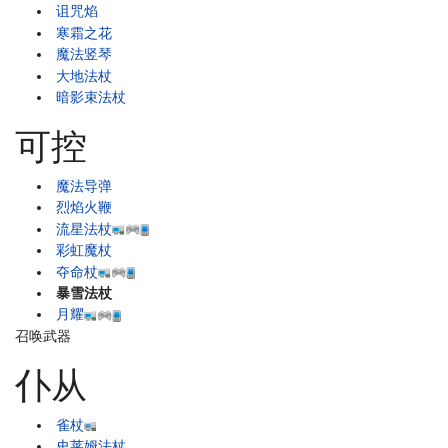
诅咒焰
寒霜之花
魔法竖琴
大地法杖
暗影束法杖
可控
魔法导弹
烈焰火鞭
流星法杖
彩虹魔杖
夺命杖
暴雪法杖
月耀
召唤武器
仆从
雀杖
史莱姆法杖