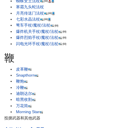
蜘蛛女王法杖
寒霜九头蛇法杖
月亮传送门法杖
七彩水晶法杖
弩车手杖/魔杖/法杖
爆炸机关手杖/魔杖/法杖
爆炸烈焰手杖/魔杖/法杖
闪电光环手杖/魔杖/法杖
鞭
皮革鞭
Snapthorn
鞭炮
冷鞭
迪朗达尔
暗黑收割
万花筒
Morning Star
投掷武器和其他武器