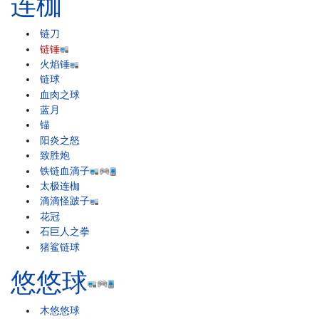
连枷
链刀
链锤
火焰锤
链球
血肉之球
蓝月
锚
阳炎之怒
致胜炮
铁链血滴子
太极连枷
滴滴怪跛子
花冠
石巨人之拳
猪鲨链球
悠悠球
木悠悠球