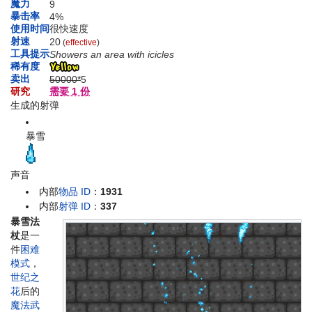
魔力
9
暴击率
4%
使用时间
很快速度
射速
20
(
effective
)
工具提示
Showers an area with icicles
稀有度
卖出
50000*
5
研究
需要 1 份
生成的射弹
暴雪
声音
内部
物品 ID
：
1931
内部
射弹 ID
：
337
暴雪法
杖
是一
件
困难
模式
，
世纪之
花
后的
魔法武