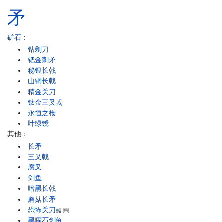
矛
矿石
：
钴剃刀
钯金刺矛
秘银长戟
山铜长戟
精金关刀
钛金三叉戟
永恒之枪
叶绿镋
其他：
长矛
三叉戟
腐叉
剑鱼
暗黑长戟
蘑菇长矛
恐怖关刀
黑曜石剑鱼