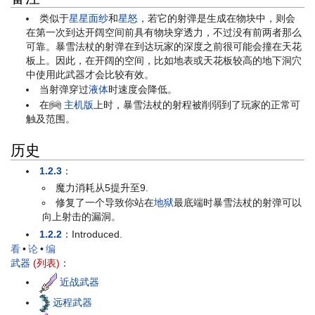
类似于
星星面纱
和
星怒
，若它的射弹是生成在物块中，则会
在第一次到达开阔空间前具有物块穿透力，不过没有前两者那么
可靠。暴雪法杖的射弹在到达玩家的深度之前很可能会撞在天花
板上。因此，在开阔的空间，比如地表或天花板较高的地下洞穴
中使用此武器才会比较有效。
当射弹穿过
液体
时速度会降低。
在
主机版
上时，暴雪法杖的射程被削弱到了玩家的正常可
触及范围。
历史
1.2.3
：
魔力消耗从5提升至9.
修复了一个导致你站在
地狱
最底端时暴雪法杖的射弹可以
向上射击的漏洞。
1.2.2
：Introduced.
看
•
论
•
编
武器
(列表)
：
近战武器
远程武器