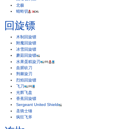
北极
蜻蛉切
回旋镖
木制回旋镖
附魔回旋镖
冰雪回旋镖
蘑菇回旋镖
水果蛋糕旋刃
血腥砍刀
荆棘旋刃
烈焰回旋镖
飞刀
光辉飞盘
香蕉回旋镖
Sergeant United Shield
圣骑士锤
疯狂飞斧