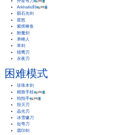
外星弯刀
Arkhalis剑
陨石光剑
星怒
紫挥棒鱼
附魔剑
养蜂人
草剑
猎鹰刃
永夜刃
困难模式
珍珠木剑
精致手杖
拍拍手
毁灭刃
晶光刃
冰雪镰刀
短弯刀
霜印剑