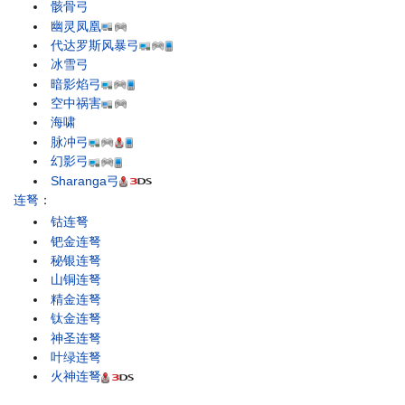
骸骨弓
幽灵凤凰
代达罗斯风暴弓
冰雪弓
暗影焰弓
空中祸害
海啸
脉冲弓
幻影弓
Sharanga弓
连弩
：
钴连弩
钯金连弩
秘银连弩
山铜连弩
精金连弩
钛金连弩
神圣连弩
叶绿连弩
火神连弩