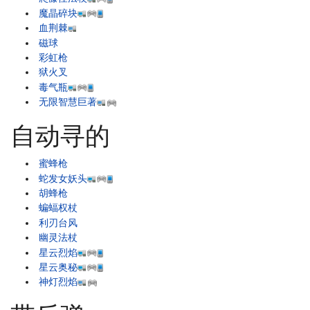
魔晶碎块
血荆棘
磁球
彩虹枪
狱火叉
毒气瓶
无限智慧巨著
自动寻的
蜜蜂枪
蛇发女妖头
胡蜂枪
蝙蝠权杖
利刃台风
幽灵法杖
星云烈焰
星云奥秘
神灯烈焰