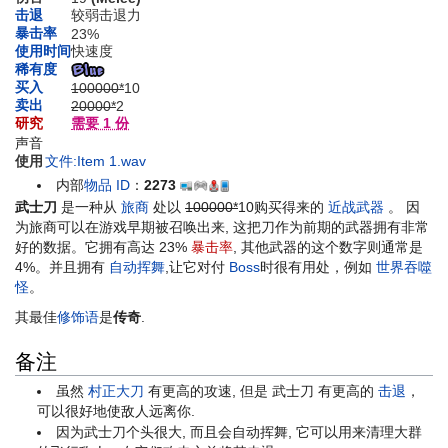
击退
较弱击退力
暴击率
23%
使用时间
快速度
稀有度
买入
100000*
10
卖出
20000*
2
研究
需要 1 份
声音
使用
文件:Item 1.wav
内部
物品 ID
：
2273
武士刀
是一种从
旅商
处以
100000*
10
购买得来的
近战武器
。 因
为旅商可以在游戏早期被召唤出来, 这把刀作为前期的武器拥有非常
好的数据。它拥有高达 23%
暴击率
, 其他武器的这个数字则通常是
4%。并且拥有
自动挥舞
,让它对付
Boss
时很有用处，例如
世界吞噬
怪
。
其最佳
修饰语
是
传奇
.
备注
虽然
村正大刀
有更高的攻速, 但是 武士刀 有更高的
击退
，
可以很好地使敌人远离你.
因为武士刀个头很大, 而且会自动挥舞, 它可以用来清理大群