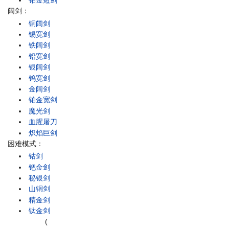
铂金短剑
阔剑：
铜阔剑
锡宽剑
铁阔剑
铅宽剑
银阔剑
钨宽剑
金阔剑
铂金宽剑
魔光剑
血腥屠刀
炽焰巨剑
困难模式：
钴剑
钯金剑
秘银剑
山铜剑
精金剑
钛金剑
(