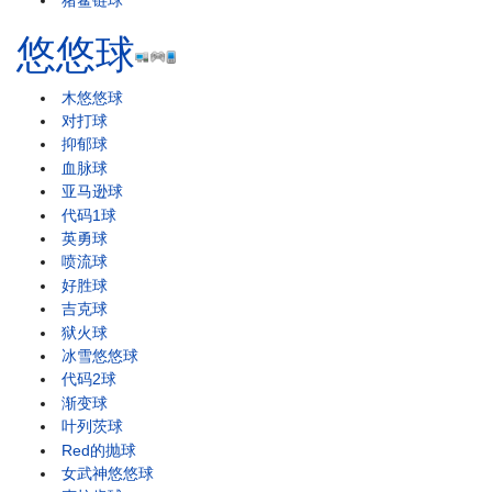
悠悠球
木悠悠球
对打球
抑郁球
血脉球
亚马逊球
代码1球
英勇球
喷流球
好胜球
吉克球
狱火球
冰雪悠悠球
代码2球
渐变球
叶列茨球
Red的抛球
女武神悠悠球