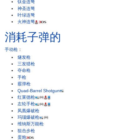
钛金连弩
神圣连弩
叶绿连弩
火神连弩
消耗子弹的
手动枪
：
燧发枪
三发猎枪
夺命枪
手枪
霰弹枪
Quad-Barrel Shotgun
红莱德枪
左轮手枪
凤凰爆破枪
玛瑙爆破枪
维纳斯万能枪
狙击步枪
蛋炮