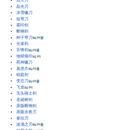
毁灭刃
晶光刃
冰雪镰刀
短弯刀
霜印剑
断钢剑
种子弯刀
光束剑
舌锋剑
地狱烙印
死神镰刀
臭虎爪
钥匙剑
变态刀
飞龙
无头骑士剑
圣诞树剑
原版断钢剑
原版永夜刃
泰拉刃
波涌之刃