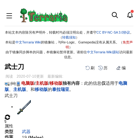
本站文本内容除另有声明外，转载时均必须注明出处，并遵守
CC BY-NC-SA 3.0协议
。
（
转载须知
）
本站是
中文Terraria Wiki
的镜像站，与Re-Logic、Gamepedia没有从属关系。（
免责声
明
）
由于镜像同步脚本的问题，本镜像站暂停更新。请前往
中文Terraria Wiki源站
访问最新
信息。
武士刀
刷
历
编
阅读
2020-07-10
更新
最新编辑:
跳
跳
电脑版
/
主机版
/
移动版
独有内容
：此的信息
仅
适用于
电脑
到
到
版
、
主机版
、和
移动版
的
泰拉瑞亚
。
导
搜
武士刀
航
索
属性
类型
武器
伤害
19
(Melee)