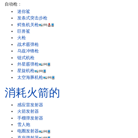
自动枪：
迷你鲨
发条式突击步枪
鳄鱼机关枪
巨兽鲨
火枪
战术霰弹枪
乌兹冲锋枪
链式机枪
外星霰弹枪
星旋机枪
太空海豚机枪
消耗火箭的
感应雷发射器
火箭发射器
手榴弹发射器
雪人炮
电圈发射器
喜庆弹射器