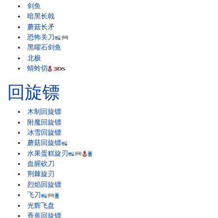
剑鱼
暗黑长戟
蘑菇长矛
恐怖关刀
黑曜石剑鱼
北极
蜻蛉切
回旋镖
木制回旋镖
附魔回旋镖
冰雪回旋镖
蘑菇回旋镖
水果蛋糕旋刃
血腥砍刀
荆棘旋刃
烈焰回旋镖
飞刀
光辉飞盘
香蕉回旋镖