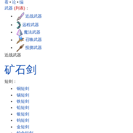
看
•
论
•
编
武器
(列表)
：
近战武器
远程武器
魔法武器
召唤武器
投掷武器
近战武器
矿石
剑
短剑：
铜短剑
锡短剑
铁短剑
铅短剑
银短剑
钨短剑
金短剑