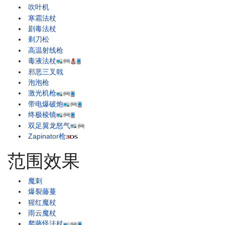
吹叶机
寒霜法杖
剧毒法杖
剃刀松
高温射线枪
毒液法杖
邪恶三叉戟
泡泡枪
激光机枪
带电爆破炮
终极棱镜
双足翼龙怒气
Zapinator枪
范围效果
魔刺
爆裂藤蔓
猩红魔杖
雨云魔杖
爬藤怪法杖