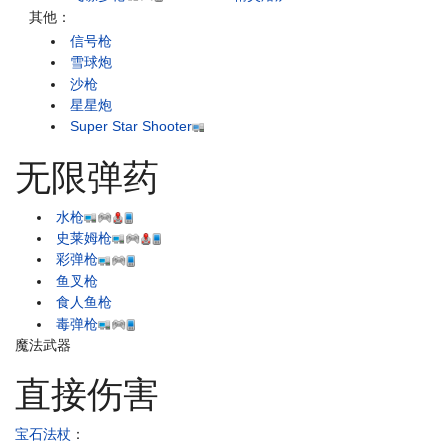
其他：
信号枪
雪球炮
沙枪
星星炮
Super Star Shooter
无限弹药
水枪
史莱姆枪
彩弹枪
鱼叉枪
食人鱼枪
毒弹枪
魔法武器
直接伤害
宝石法杖
：