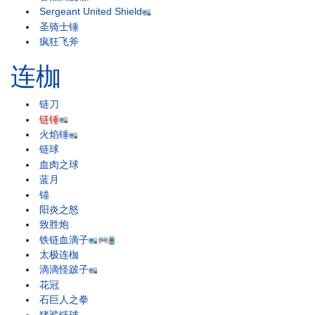
Sergeant United Shield
圣骑士锤
疯狂飞斧
连枷
链刀
链锤
火焰锤
链球
血肉之球
蓝月
锚
阳炎之怒
致胜炮
铁链血滴子
太极连枷
滴滴怪跛子
花冠
石巨人之拳
猪鲨链球