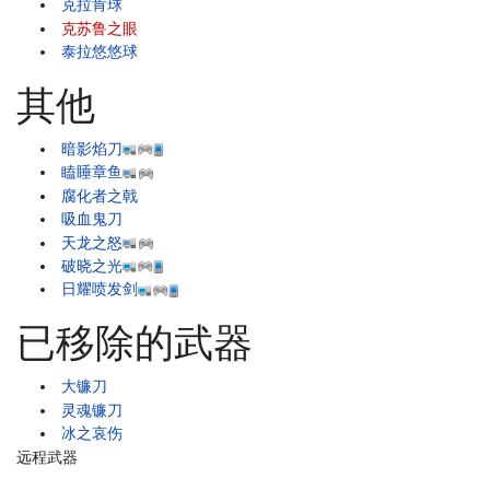
克拉肯球
克苏鲁之眼
泰拉悠悠球
其他
暗影焰刀
瞌睡章鱼
腐化者之戟
吸血鬼刀
天龙之怒
破晓之光
日耀喷发剑
已移除的武器
大镰刀
灵魂镰刀
冰之哀伤
远程武器