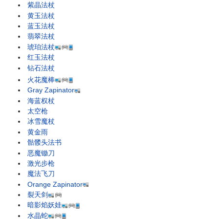
紫晶法杖
黄玉法杖
蓝玉法杖
翡翠法杖
琥珀法杖
红玉法杖
钻石法杖
火花魔棒
Gray Zapinator
海蓝权杖
太空枪
冰雪魔杖
黄金雨
骷髅头法书
恶魔锄刀
激光步枪
魔法飞刀
Orange Zapinator
裂天剑
暗影焰妖娃
水晶蛇