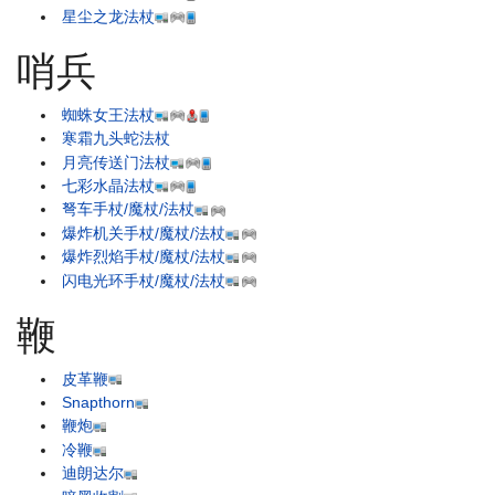
星尘之龙法杖
哨兵
蜘蛛女王法杖
寒霜九头蛇法杖
月亮传送门法杖
七彩水晶法杖
弩车手杖/魔杖/法杖
爆炸机关手杖/魔杖/法杖
爆炸烈焰手杖/魔杖/法杖
闪电光环手杖/魔杖/法杖
鞭
皮革鞭
Snapthorn
鞭炮
冷鞭
迪朗达尔