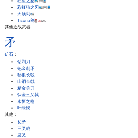
狂星之怒
彩虹猫之刃
天顶剑
Tizona剑
其他近战武器
矛
矿石
：
钴剃刀
钯金刺矛
秘银长戟
山铜长戟
精金关刀
钛金三叉戟
永恒之枪
叶绿镋
其他：
长矛
三叉戟
腐叉