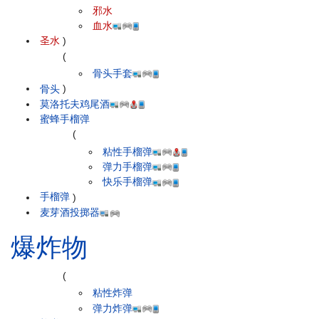
邪水
血水
圣水
)
(
骨头手套
骨头
)
莫洛托夫鸡尾酒
蜜蜂手榴弹
(
粘性手榴弹
弹力手榴弹
快乐手榴弹
手榴弹
)
麦芽酒投掷器
爆炸物
(
粘性炸弹
弹力炸弹