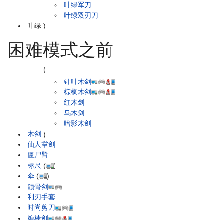
叶绿军刀
叶绿双刃刀
叶绿
)
困难模式之前
(
针叶木剑
棕榈木剑
红木剑
乌木剑
暗影木剑
木剑
)
仙人掌剑
僵尸臂
标尺
(
)
伞
(
)
颌骨剑
利刃手套
时尚剪刀
糖棒剑