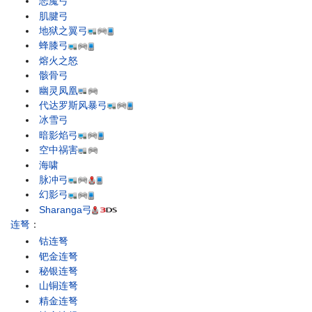
恶魔弓
肌腱弓
地狱之翼弓
蜂膝弓
熔火之怒
骸骨弓
幽灵凤凰
代达罗斯风暴弓
冰雪弓
暗影焰弓
空中祸害
海啸
脉冲弓
幻影弓
Sharanga弓
连弩
：
钴连弩
钯金连弩
秘银连弩
山铜连弩
精金连弩