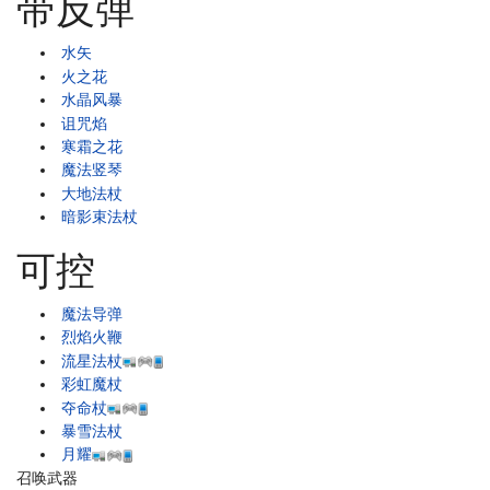
带反弹
水矢
火之花
水晶风暴
诅咒焰
寒霜之花
魔法竖琴
大地法杖
暗影束法杖
可控
魔法导弹
烈焰火鞭
流星法杖
彩虹魔杖
夺命杖
暴雪法杖
月耀
召唤武器