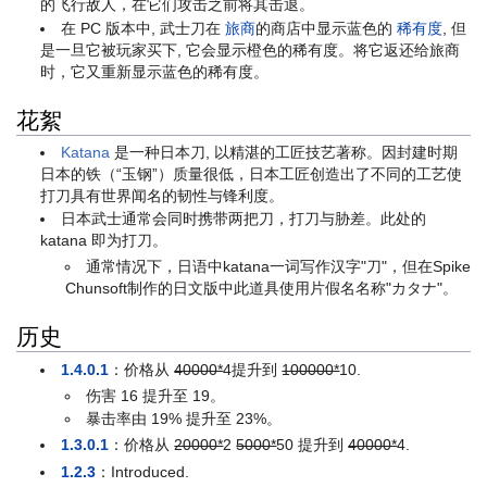
的飞行敌人，在它们攻击之前将其击退。
在 PC 版本中, 武士刀在
旅商
的商店中显示蓝色的
稀有度
, 但
是一旦它被玩家买下, 它会显示橙色的稀有度。将它返还给旅商
时，它又重新显示蓝色的稀有度。
花絮
Katana
是一种日本刀, 以精湛的工匠技艺著称。因封建时期
日本的铁（“玉钢”）质量很低，日本工匠创造出了不同的工艺使
打刀具有世界闻名的韧性与锋利度。
日本武士通常会同时携带两把刀，打刀与胁差。此处的
katana 即为打刀。
通常情况下，日语中katana一词写作汉字"刀"，但在Spike
Chunsoft制作的日文版中此道具使用片假名名称"カタナ"。
历史
1.4.0.1
：价格从
40000*
4
提升到
100000*
10
.
伤害 16 提升至 19。
暴击率由 19% 提升至 23%。
1.3.0.1
：价格从
20000*
2
5000*
50
提升到
40000*
4
.
1.2.3
：Introduced.