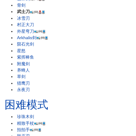
骨剑
武士刀
冰雪刃
村正大刀
外星弯刀
Arkhalis剑
陨石光剑
星怒
紫挥棒鱼
附魔剑
养蜂人
草剑
猎鹰刃
永夜刃
困难模式
珍珠木剑
精致手杖
拍拍手