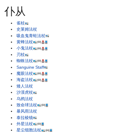
仆从
雀杖
史莱姆法杖
吸血鬼青蛙法杖
黄蜂法杖
小鬼法杖
刃杖
蜘蛛法杖
Sanguine Staff
魔眼法杖
海盗法杖
矮人法杖
沙漠虎杖
乌鸦法杖
致命球法杖
暴风雨法杖
泰拉棱镜
外星法杖
星尘细胞法杖