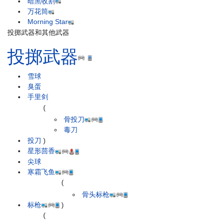
暗黑收割
万花筒
Morning Star
投掷武器和其他武器
投掷武器
雪球
臭蛋
手里剑
(
骨投刀
毒刀
投刀
)
星形茴香
尖球
寒霜飞鱼
(
骨头标枪
标枪
)
(