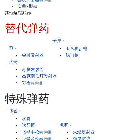
庆典2型
其他远程武器
替代弹药
子弹
：
箭
：
玉米糖步枪
尖桩发射器
钱币枪
火箭
：
毒刺发射器
杰克南瓜灯发射器
钉枪
特殊弹药
飞镖
：
吹管
凝胶
：
吹箭筒
飞镖手枪
火焰喷射器
飞镖步枪
精灵熔炉