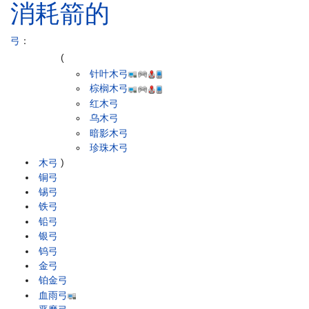
消耗箭的
弓
：
(
针叶木弓
棕榈木弓
红木弓
乌木弓
暗影木弓
珍珠木弓
木弓
)
铜弓
锡弓
铁弓
铅弓
银弓
钨弓
金弓
铂金弓
血雨弓