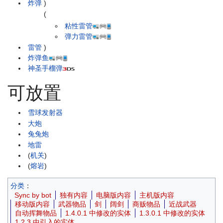
炸弹
)
(
粘性雷管
弹力雷管
雷管
)
炸弹鱼
神圣手榴弹
可放置
雪球发射器
大炮
兔兔炮
地雷
(
机关
)
(
熔岩
)
分类
：
Sync by bot
独有内容
电脑版内容
主机版内容
移动版内容
武器物品
剑
阔剑
商贩物品
近战武器
自动挥舞物品
1.4.0.1 中修改的实体
1.3.0.1 中修改的实体
1.2.3 中引入的实体