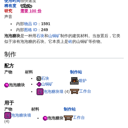
使用时间
很快速度
稀有度
研究
需要 100 份
声音
内部
物品 ID
：
1591
内部
图格 ID
：
249
泡泡糖块
是一种用
石块
和
山铜矿
制作的建筑材料。当放置后，它类
似于涂有泡泡糖的石块。它本质上是
砖
的山铜矿等价物。
制作
配方
产物
材料
制作站
石块
熔炉
山铜矿
泡泡糖块
工作台
泡泡糖块墙
(4)
用于
产物
材料
制作站
泡泡糖块墙
工作台
泡泡糖块
(4)