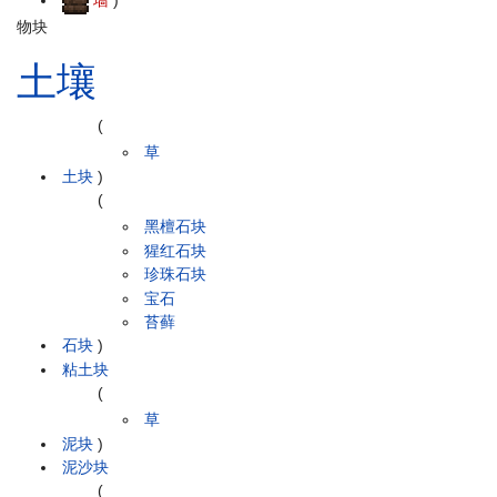
物块
土壤
(
草
土块
)
(
黑檀石块
猩红石块
珍珠石块
宝石
苔藓
石块
)
粘土块
(
草
泥块
)
泥沙块
(