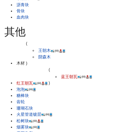
沥青块
骨块
血肉块
其他
(
王朝木
阴森木
木材
)
(
蓝王朝瓦
红王朝瓦
)
泡泡
糖棒块
齿轮
珊瑚石块
火星管道镀层
松树块
烟雾块