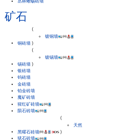
丛林蜥蜴砖墙
矿石
(
镀铜墙
铜砖墙
)
(
镀锡墙
锡砖墙
)
银砖墙
钨砖墙
金砖墙
铂金砖墙
魔矿砖墙
猩红矿砖墙
陨石砖墙
(
天然
黑曜石砖墙
)
狱石砖墙