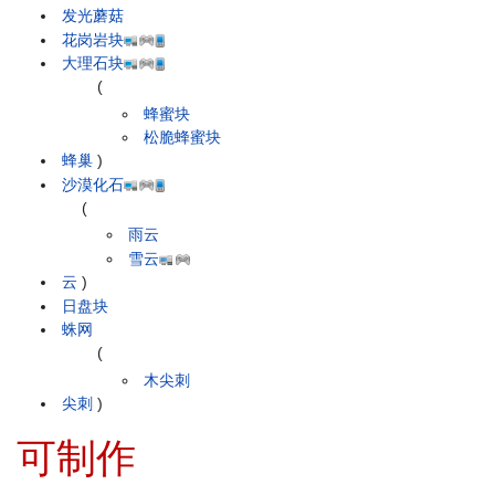
发光蘑菇
花岗岩块
大理石块
(
蜂蜜块
松脆蜂蜜块
蜂巢
)
沙漠化石
(
雨云
雪云
云
)
日盘块
蛛网
(
木尖刺
尖刺
)
可制作