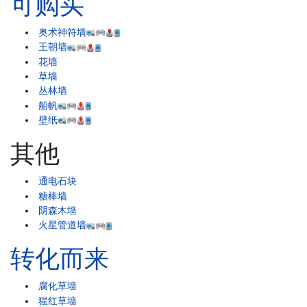
可购买
奥术神符墙
王朝墙
花墙
草墙
丛林墙
船帆
壁纸
其他
通电石块
糖棒墙
阴森木墙
火星管道墙
转化而来
腐化草墙
猩红草墙