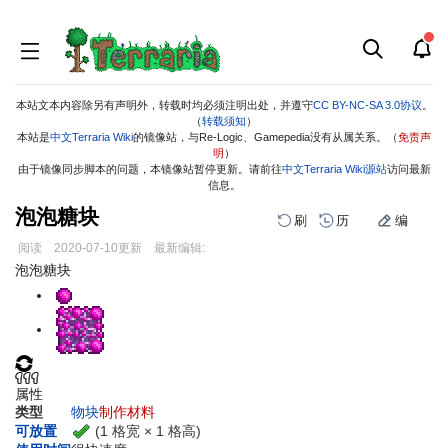
本站文本内容除另有声明外，转载时均必须注明出处，并遵守
CC BY-NC-SA 3.0协议
。
（
转载须知
）
本站是
中文Terraria Wiki
的镜像站，与Re-Logic、Gamepedia没有从属关系。（
免责声
明
）
由于镜像同步脚本的问题，本镜像站暂停更新。请前往
中文Terraria Wiki源站
访问最新
信息。
泡泡糖块
刷
历
编
阅读
2020-07-10
更新
最新编辑:
跳
跳
泡泡糖块
到
到
导
搜
航
索
属性
类型
物块
制作材料
(1 格宽 × 1 格高)
可放置