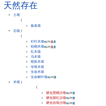
天然存在
土墙
(
板条墙
石墙
)
(
针叶木墙
棕榈木墙
红木墙
乌木墙
暗影木墙
珍珠木墙
生命木墙
生命树叶墙
木墙
)
(
硬化黑檀沙墙
硬化猩红沙墙
硬化珍珠沙墙