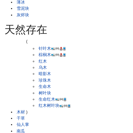
薄冰
雪泥块
灰烬块
天然存在
(
针叶木
棕榈木
红木
乌木
暗影木
珍珠木
生命木
树叶块
生命红木
红木树叶块
木材
)
干草
仙人掌
南瓜