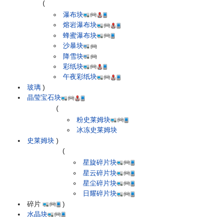
(
瀑布块
熔岩瀑布块
蜂蜜瀑布块
沙暴块
降雪块
彩纸块
午夜彩纸块
玻璃
)
晶莹宝石块
(
粉史莱姆块
冰冻史莱姆块
史莱姆块
)
(
星旋碎片块
星云碎片块
星尘碎片块
日耀碎片块
碎片
)
水晶块