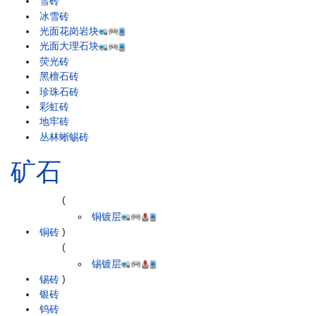
雪砖
冰雪砖
光面花岗岩块
光面大理石块
荧光砖
黑檀石砖
珍珠石砖
彩虹砖
地牢砖
丛林蜥蜴砖
矿石
(
铜镀层
铜砖
)
(
锡镀层
锡砖
)
银砖
钨砖