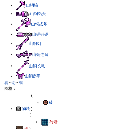
山铜镐
山铜钻头
山铜战斧
山铜链锯
山铜剑
山铜连弩
山铜长戟
山铜盔甲
看
•
论
•
编
图格：
(
砖
物块
)
(
砖墙
墙
)