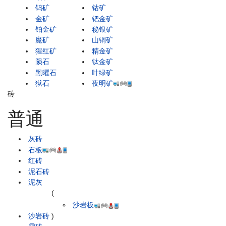
钨矿
钴矿
金矿
钯金矿
铂金矿
秘银矿
魔矿
山铜矿
猩红矿
精金矿
陨石
钛金矿
黑曜石
叶绿矿
狱石
夜明矿
砖
普通
灰砖
石板
红砖
泥石砖
泥灰
(
沙岩板
沙岩砖
)