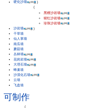
硬化沙墙
)
(
黑檀沙岩墙
猩红沙岩墙
珍珠沙岩墙
沙岩墙
)
干草墙
仙人掌墙
南瓜墙
蘑菇墙
丛林墙
花岗岩墙
大理石墙
蜂巢墙
沙漠化石墙
云墙
飞盘墙
可制作
(