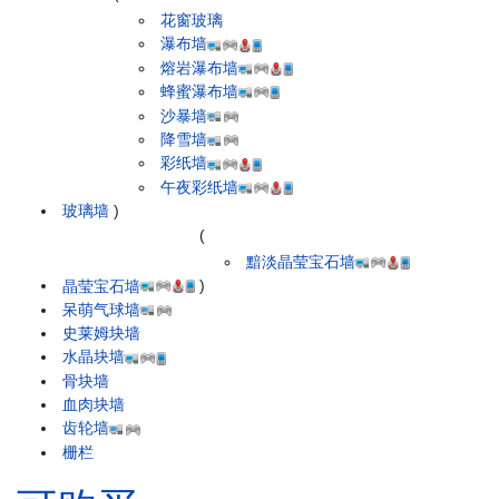
花窗玻璃
瀑布墙
熔岩瀑布墙
蜂蜜瀑布墙
沙暴墙
降雪墙
彩纸墙
午夜彩纸墙
玻璃墙
)
(
黯淡晶莹宝石墙
晶莹宝石墙
)
呆萌气球墙
史莱姆块墙
水晶块墙
骨块墙
血肉块墙
齿轮墙
栅栏