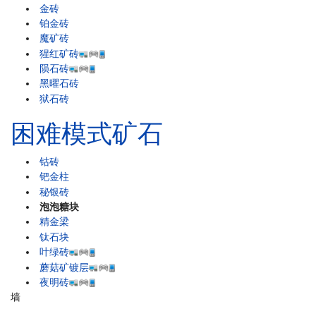
金砖
铂金砖
魔矿砖
猩红矿砖
陨石砖
黑曜石砖
狱石砖
困难模式矿石
钴砖
钯金柱
秘银砖
泡泡糖块
精金梁
钛石块
叶绿砖
蘑菇矿镀层
夜明砖
墙