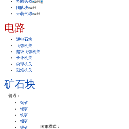
坚固头盔
团队块
呆萌气球
电路
通电石块
飞镖机关
超级飞镖机关
长矛机关
尖球机关
烈焰机关
矿石块
普通：
铜矿
锡矿
铁矿
铅矿
困难模式：
银矿