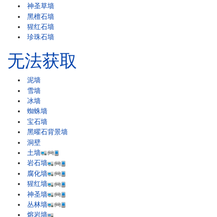
神圣草墙
黑檀石墙
猩红石墙
珍珠石墙
无法获取
泥墙
雪墙
冰墙
蜘蛛墙
宝石墙
黑曜石背景墙
洞壁
土墙
岩石墙
腐化墙
猩红墙
神圣墙
丛林墙
熔岩墙