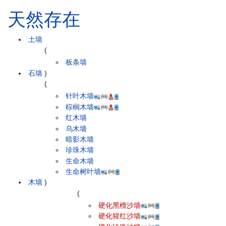
天然存在
土墙
(
板条墙
石墙
)
(
针叶木墙
棕榈木墙
红木墙
乌木墙
暗影木墙
珍珠木墙
生命木墙
生命树叶墙
木墙
)
(
硬化黑檀沙墙
硬化猩红沙墙