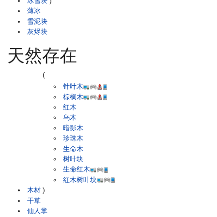
冰雪块
)
薄冰
雪泥块
灰烬块
天然存在
(
针叶木
棕榈木
红木
乌木
暗影木
珍珠木
生命木
树叶块
生命红木
红木树叶块
木材
)
干草
仙人掌