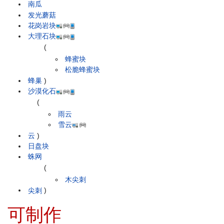
南瓜
发光蘑菇
花岗岩块
大理石块
(
蜂蜜块
松脆蜂蜜块
蜂巢
)
沙漠化石
(
雨云
雪云
云
)
日盘块
蛛网
(
木尖刺
尖刺
)
可制作