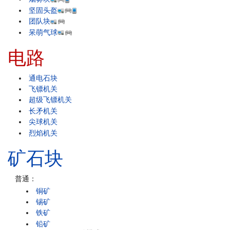
坚固头盔
团队块
呆萌气球
电路
通电石块
飞镖机关
超级飞镖机关
长矛机关
尖球机关
烈焰机关
矿石块
普通：
铜矿
锡矿
铁矿
铅矿