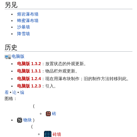
另见
熔岩瀑布墙
蜂蜜瀑布墙
沙暴墙
降雪墙
历史
电脑版
电脑版 1.3.2
：放置状态的外观更新。
电脑版 1.3.1
：物品栏外观更新。
电脑版 1.2.4
：现在用瀑布块制作；旧的制作方法转移到此。
电脑版 1.2.3
：引入。
看
•
论
•
编
图格：
(
砖
物块
)
(
砖墙