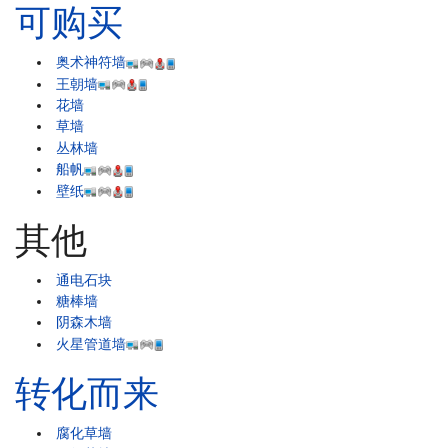
可购买
奥术神符墙
王朝墙
花墙
草墙
丛林墙
船帆
壁纸
其他
通电石块
糖棒墙
阴森木墙
火星管道墙
转化而来
腐化草墙