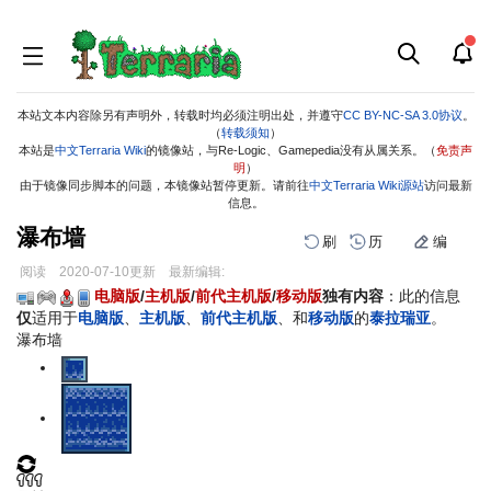
本站文本内容除另有声明外，转载时均必须注明出处，并遵守
CC BY-NC-SA 3.0协议
。
（
转载须知
）
本站是
中文Terraria Wiki
的镜像站，与Re-Logic、Gamepedia没有从属关系。（
免责声
明
）
由于镜像同步脚本的问题，本镜像站暂停更新。请前往
中文Terraria Wiki源站
访问最新
信息。
瀑布墙
刷
历
编
阅读
2020-07-10
更新
最新编辑:
跳
跳
电脑版
/
主机版
/
前代主机版
/
移动版
独有内容
：此的信息
到
到
仅
适用于
电脑版
、
主机版
、
前代主机版
、和
移动版
的
泰拉瑞亚
。
导
搜
瀑布墙
航
索