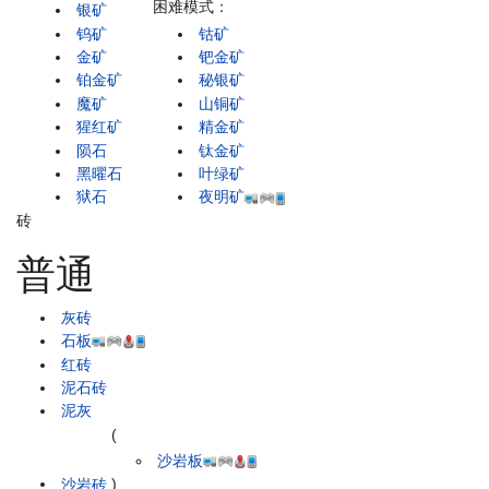
困难模式：
银矿
钨矿
钴矿
金矿
钯金矿
铂金矿
秘银矿
魔矿
山铜矿
猩红矿
精金矿
陨石
钛金矿
黑曜石
叶绿矿
狱石
夜明矿
砖
普通
灰砖
石板
红砖
泥石砖
泥灰
(
沙岩板
沙岩砖
)