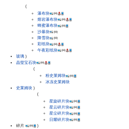
(
瀑布块
熔岩瀑布块
蜂蜜瀑布块
沙暴块
降雪块
彩纸块
午夜彩纸块
玻璃
)
晶莹宝石块
(
粉史莱姆块
冰冻史莱姆块
史莱姆块
)
(
星旋碎片块
星云碎片块
星尘碎片块
日耀碎片块
碎片
)