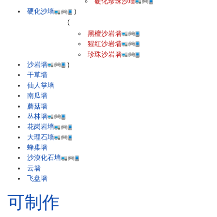
硬化珍珠沙墙
硬化沙墙
)
(
黑檀沙岩墙
猩红沙岩墙
珍珠沙岩墙
沙岩墙
)
干草墙
仙人掌墙
南瓜墙
蘑菇墙
丛林墙
花岗岩墙
大理石墙
蜂巢墙
沙漠化石墙
云墙
飞盘墙
可制作