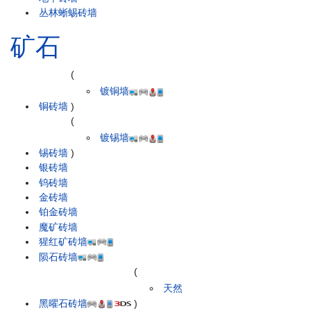
丛林蜥蜴砖墙
矿石
(
镀铜墙
铜砖墙
)
(
镀锡墙
锡砖墙
)
银砖墙
钨砖墙
金砖墙
铂金砖墙
魔矿砖墙
猩红矿砖墙
陨石砖墙
(
天然
黑曜石砖墙
)