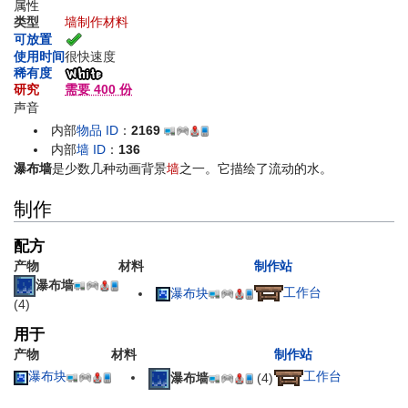
属性
类型
墙
制作材料
可放置
使用时间
很快速度
稀有度
研究
需要 400 份
声音
内部
物品 ID
：
2169
内部
墙 ID
：
136
瀑布墙
是少数几种动画背景
墙
之一。它描绘了流动的水。
制作
配方
产物
材料
制作站
瀑布墙
工作台
瀑布块
(4)
用于
产物
材料
制作站
瀑布块
工作台
瀑布墙
(4)