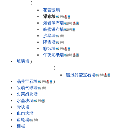
(
花窗玻璃
瀑布墙
熔岩瀑布墙
蜂蜜瀑布墙
沙暴墙
降雪墙
彩纸墙
午夜彩纸墙
玻璃墙
)
(
黯淡晶莹宝石墙
晶莹宝石墙
)
呆萌气球墙
史莱姆块墙
水晶块墙
骨块墙
血肉块墙
齿轮墙
栅栏