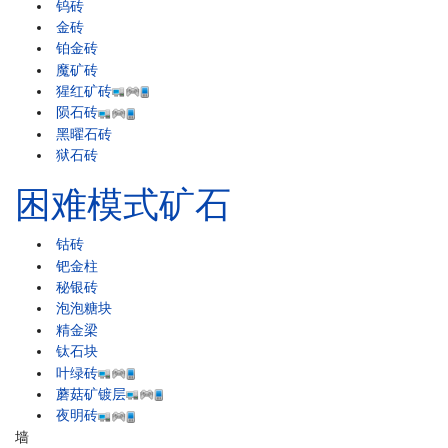
钨砖
金砖
铂金砖
魔矿砖
猩红矿砖
陨石砖
黑曜石砖
狱石砖
困难模式矿石
钴砖
钯金柱
秘银砖
泡泡糖块
精金梁
钛石块
叶绿砖
蘑菇矿镀层
夜明砖
墙