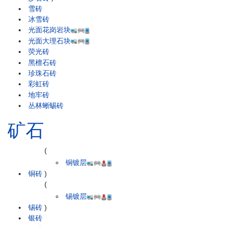
雪砖
冰雪砖
光面花岗岩块
光面大理石块
荧光砖
黑檀石砖
珍珠石砖
彩虹砖
地牢砖
丛林蜥蜴砖
矿石
(
铜镀层
铜砖
)
(
锡镀层
锡砖
)
银砖