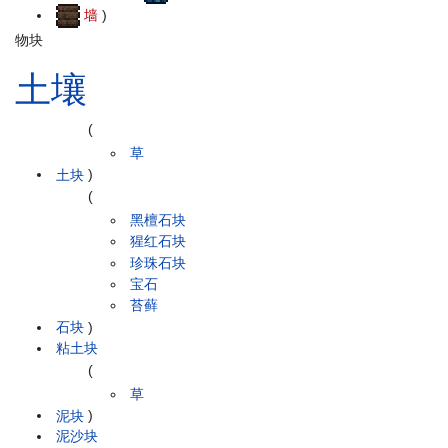
墙
)
物块
土壤
(
草
土块
)
(
黑檀石块
猩红石块
珍珠石块
宝石
苔藓
石块
)
粘土块
(
草
泥块
)
泥沙块