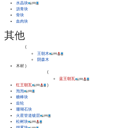
水晶块
沥青块
骨块
血肉块
其他
(
王朝木
阴森木
木材
)
(
蓝王朝瓦
红王朝瓦
)
泡泡
糖棒块
齿轮
珊瑚石块
火星管道镀层
松树块
烟雾块