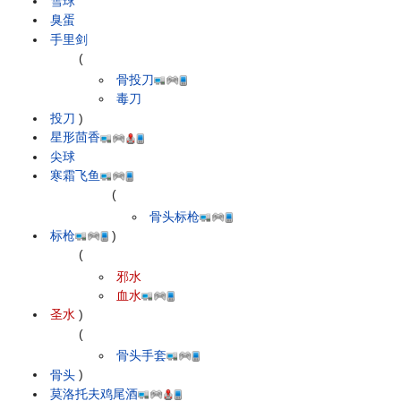
雪球
臭蛋
手里剑
(
骨投刀
毒刀
投刀
)
星形茴香
尖球
寒霜飞鱼
(
骨头标枪
标枪
)
(
邪水
血水
圣水
)
(
骨头手套
骨头
)
莫洛托夫鸡尾酒