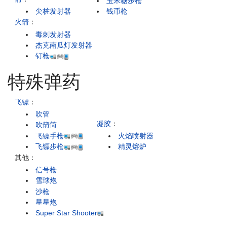
玉米糖步枪
尖桩发射器
钱币枪
火箭
：
毒刺发射器
杰克南瓜灯发射器
钉枪
特殊弹药
飞镖
：
吹管
凝胶
：
吹箭筒
飞镖手枪
火焰喷射器
飞镖步枪
精灵熔炉
其他：
信号枪
雪球炮
沙枪
星星炮
Super Star Shooter