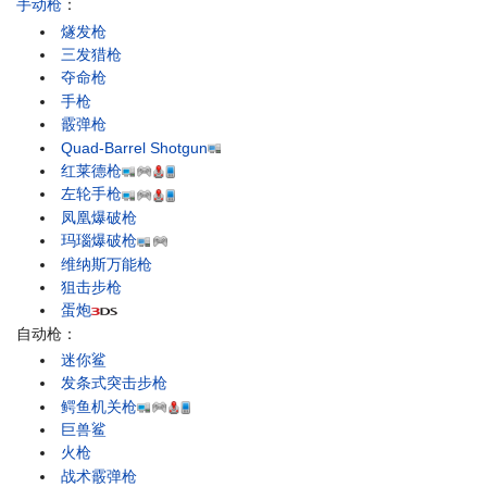
手动枪
：
燧发枪
三发猎枪
夺命枪
手枪
霰弹枪
Quad-Barrel Shotgun
红莱德枪
左轮手枪
凤凰爆破枪
玛瑙爆破枪
维纳斯万能枪
狙击步枪
蛋炮
自动枪：
迷你鲨
发条式突击步枪
鳄鱼机关枪
巨兽鲨
火枪
战术霰弹枪