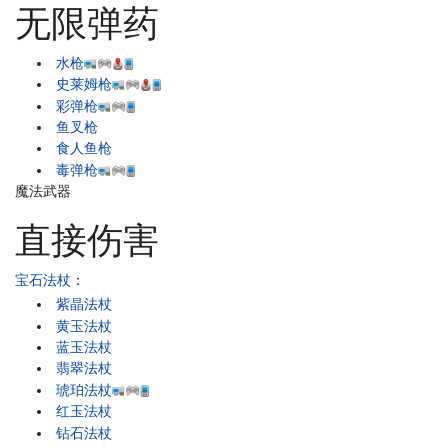
无限弹药
水枪
史莱姆枪
彩弹枪
鱼叉枪
食人鱼枪
毒弹枪
魔法武器
直接伤害
宝石法杖
：
紫晶法杖
黄玉法杖
蓝玉法杖
翡翠法杖
琥珀法杖
红玉法杖
钻石法杖