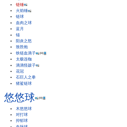
链锤
火焰锤
链球
血肉之球
蓝月
锚
阳炎之怒
致胜炮
铁链血滴子
太极连枷
滴滴怪跛子
花冠
石巨人之拳
猪鲨链球
悠悠球
木悠悠球
对打球
抑郁球
血脉球