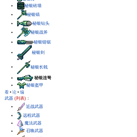
秘银砖墙
秘银镐
秘银钻头
秘银战斧
秘银链锯
秘银剑
秘银长戟
秘银连弩
秘银盔甲
看
•
论
•
编
武器
(列表)
：
近战武器
远程武器
魔法武器
召唤武器