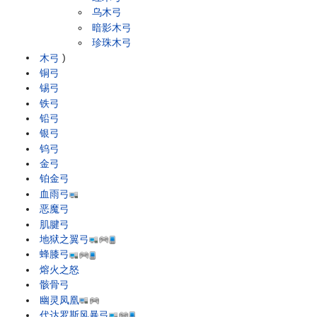
乌木弓
暗影木弓
珍珠木弓
木弓
)
铜弓
锡弓
铁弓
铅弓
银弓
钨弓
金弓
铂金弓
血雨弓
恶魔弓
肌腱弓
地狱之翼弓
蜂膝弓
熔火之怒
骸骨弓
幽灵凤凰
代达罗斯风暴弓