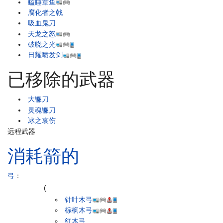
瞌睡章鱼
腐化者之戟
吸血鬼刀
天龙之怒
破晓之光
日耀喷发剑
已移除的武器
大镰刀
灵魂镰刀
冰之哀伤
远程武器
消耗箭的
弓
：
(
针叶木弓
棕榈木弓
红木弓