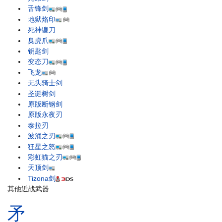
舌锋剑
地狱烙印
死神镰刀
臭虎爪
钥匙剑
变态刀
飞龙
无头骑士剑
圣诞树剑
原版断钢剑
原版永夜刃
泰拉刃
波涌之刃
狂星之怒
彩虹猫之刃
天顶剑
Tizona剑
其他近战武器
矛