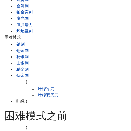
金阔剑
铂金宽剑
魔光剑
血腥屠刀
炽焰巨剑
困难模式：
钴剑
钯金剑
秘银剑
山铜剑
精金剑
钛金剑
(
叶绿军刀
叶绿双刃刀
叶绿
)
困难模式之前
(