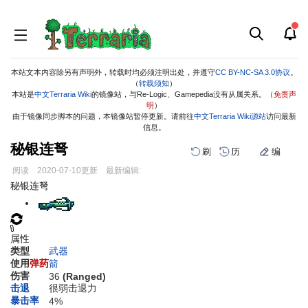
本站文本内容除另有声明外，转载时均必须注明出处，并遵守
CC BY-NC-SA 3.0协议
。
（
转载须知
）
本站是
中文Terraria Wiki
的镜像站，与Re-Logic、Gamepedia没有从属关系。（
免责声
明
）
由于镜像同步脚本的问题，本镜像站暂停更新。请前往
中文Terraria Wiki源站
访问最新
信息。
秘银连弩
刷
历
编
阅读
2020-07-10
更新
最新编辑:
跳
跳
秘银连弩
到
到
导
搜
航
索
属性
类型
武器
使用
弹药
箭
伤害
36
(Ranged)
击退
很弱击退力
暴击率
4%