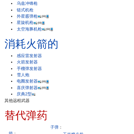
乌兹冲锋枪
链式机枪
外星霰弹枪
星旋机枪
太空海豚机枪
消耗火箭的
感应雷发射器
火箭发射器
手榴弹发射器
雪人炮
电圈发射器
喜庆弹射器
庆典2型
其他远程武器
替代弹药
子弹
：
箭
：