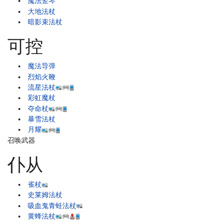
魔法竖琴
大地法杖
暗影束法杖
可控
魔法导弹
烈焰火鞭
流星法杖
彩虹魔杖
夺命杖
暴雪法杖
月耀
召唤武器
仆从
雀杖
史莱姆法杖
吸血鬼青蛙法杖
黄蜂法杖