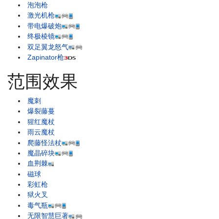
泡泡枪
激光机枪
带电爆破炮
终极棱镜
双足翼龙怒气
Zapinator枪
范围效果
魔刺
爆裂藤蔓
猩红魔杖
雨云魔杖
爬藤怪法杖
魔晶碎块
血荆棘
磁球
彩虹枪
狱火叉
毒气瓶
无限智慧巨著