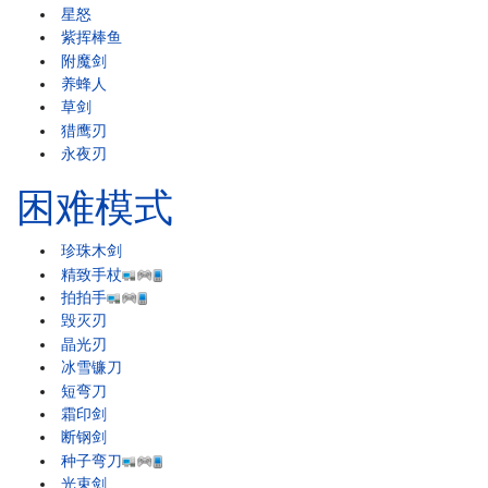
星怒
紫挥棒鱼
附魔剑
养蜂人
草剑
猎鹰刃
永夜刃
困难模式
珍珠木剑
精致手杖
拍拍手
毁灭刃
晶光刃
冰雪镰刀
短弯刀
霜印剑
断钢剑
种子弯刀
光束剑