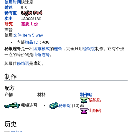
使用时间
快速度
射速
9.5
稀有度
卖出
18000*
1
80
研究
需要 1 份
声音
使用
文件:Item 5.wav
内部
物品 ID
：
436
秘银连弩
是一种
困难模式
的
连弩
，完全只用
秘银锭
制作。它有个强
一点的等价物是
山铜连弩
。
其最佳
修饰语
是
虚幻
。
制作
配方
产物
材料
制作站
秘银砧
秘银连弩
或
秘银锭
(10)
山铜砧
历史