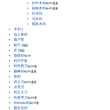
针叶木剑
棕榈木剑
红木剑
乌木剑
暗影木剑
木剑
)
仙人掌剑
僵尸臂
标尺
(
)
伞
(
)
颌骨剑
利刃手套
时尚剪刀
糖棒剑
骨剑
武士刀
冰雪刃
村正大刀
外星弯刀
Arkhalis剑
陨石光剑