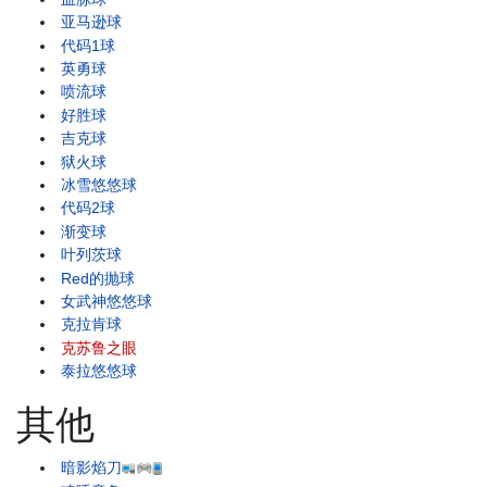
亚马逊球
代码1球
英勇球
喷流球
好胜球
吉克球
狱火球
冰雪悠悠球
代码2球
渐变球
叶列茨球
Red的抛球
女武神悠悠球
克拉肯球
克苏鲁之眼
泰拉悠悠球
其他
暗影焰刀