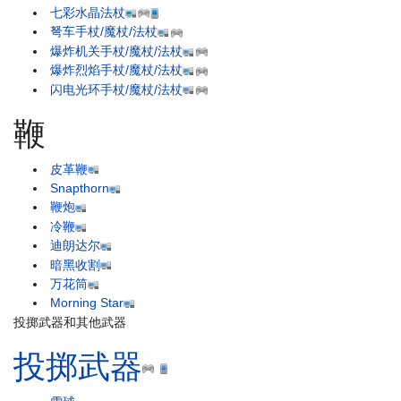
七彩水晶法杖
弩车手杖/魔杖/法杖
爆炸机关手杖/魔杖/法杖
爆炸烈焰手杖/魔杖/法杖
闪电光环手杖/魔杖/法杖
鞭
皮革鞭
Snapthorn
鞭炮
冷鞭
迪朗达尔
暗黑收割
万花筒
Morning Star
投掷武器和其他武器
投掷武器