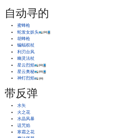
自动寻的
蜜蜂枪
蛇发女妖头
胡蜂枪
蝙蝠权杖
利刃台风
幽灵法杖
星云烈焰
星云奥秘
神灯烈焰
带反弹
水矢
火之花
水晶风暴
诅咒焰
寒霜之花