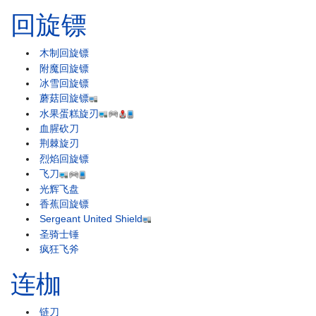
回旋镖
木制回旋镖
附魔回旋镖
冰雪回旋镖
蘑菇回旋镖
水果蛋糕旋刃
血腥砍刀
荆棘旋刃
烈焰回旋镖
飞刀
光辉飞盘
香蕉回旋镖
Sergeant United Shield
圣骑士锤
疯狂飞斧
连枷
链刀