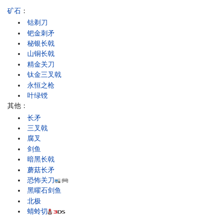
矿石
：
钴剃刀
钯金刺矛
秘银长戟
山铜长戟
精金关刀
钛金三叉戟
永恒之枪
叶绿镋
其他：
长矛
三叉戟
腐叉
剑鱼
暗黑长戟
蘑菇长矛
恐怖关刀
黑曜石剑鱼
北极
蜻蛉切