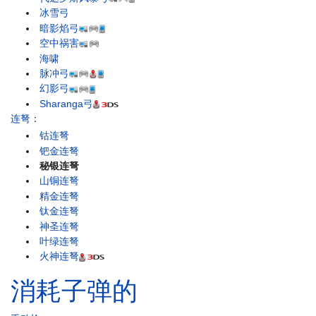
冰雪弓
暗影焰弓
空中祸害
海啸
脉冲弓
幻影弓
Sharanga弓
连弩
：
钴连弩
钯金连弩
秘银连弩
山铜连弩
精金连弩
钛金连弩
神圣连弩
叶绿连弩
火神连弩
消耗子弹的