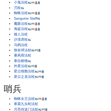
小鬼法杖
刃杖
蜘蛛法杖
Sanguine Staff
魔眼法杖
海盗法杖
矮人法杖
沙漠虎杖
乌鸦法杖
致命球法杖
暴风雨法杖
泰拉棱镜
外星法杖
星尘细胞法杖
星尘之龙法杖
哨兵
蜘蛛女王法杖
寒霜九头蛇法杖
月亮传送门法杖