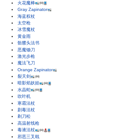
火花魔棒
Gray Zapinator
海蓝权杖
太空枪
冰雪魔杖
黄金雨
骷髅头法书
恶魔锄刀
激光步枪
魔法飞刀
Orange Zapinator
裂天剑
暗影焰妖娃
水晶蛇
吹叶机
寒霜法杖
剧毒法杖
剃刀松
高温射线枪
毒液法杖
邪恶三叉戟