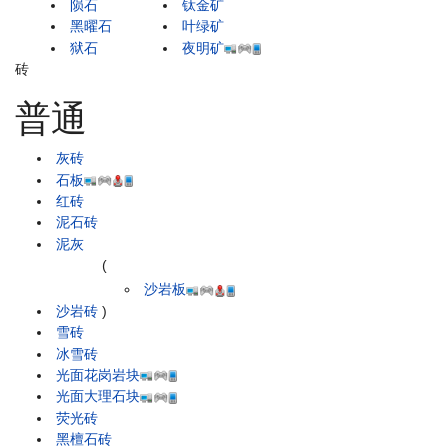
陨石
钛金矿
黑曜石
叶绿矿
狱石
夜明矿
砖
普通
灰砖
石板
红砖
泥石砖
泥灰
(
沙岩板
沙岩砖
)
雪砖
冰雪砖
光面花岗岩块
光面大理石块
荧光砖
黑檀石砖