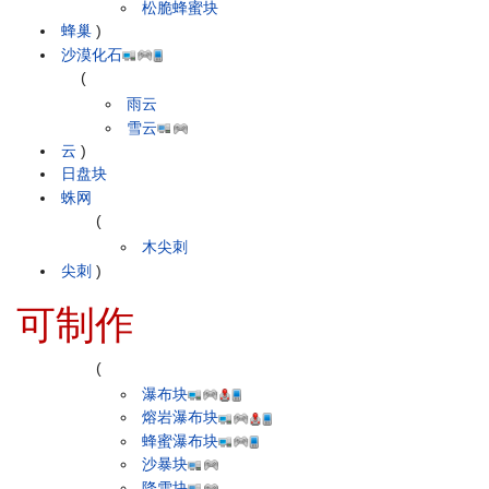
松脆蜂蜜块
蜂巢
)
沙漠化石
(
雨云
雪云
云
)
日盘块
蛛网
(
木尖刺
尖刺
)
可制作
(
瀑布块
熔岩瀑布块
蜂蜜瀑布块
沙暴块
降雪块