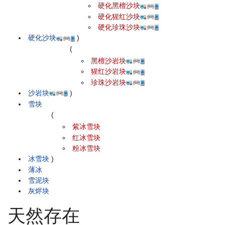
硬化黑檀沙块
硬化猩红沙块
硬化珍珠沙块
硬化沙块
)
(
黑檀沙岩块
猩红沙岩块
珍珠沙岩块
沙岩块
)
雪块
(
紫冰雪块
红冰雪块
粉冰雪块
冰雪块
)
薄冰
雪泥块
灰烬块
天然存在