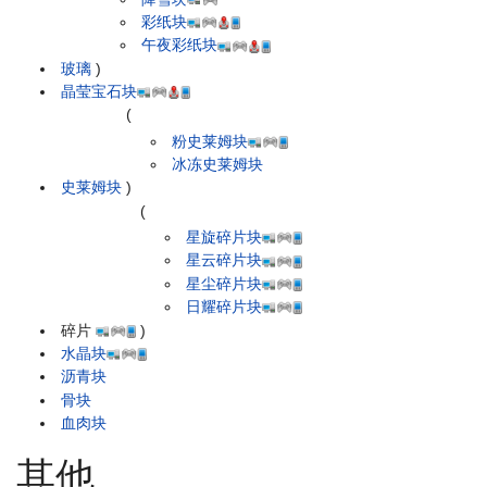
彩纸块
午夜彩纸块
玻璃
)
晶莹宝石块
(
粉史莱姆块
冰冻史莱姆块
史莱姆块
)
(
星旋碎片块
星云碎片块
星尘碎片块
日耀碎片块
碎片
)
水晶块
沥青块
骨块
血肉块
其他