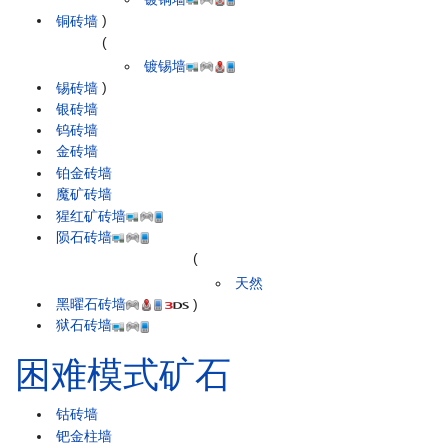
铜砖墙
)
(
镀锡墙
锡砖墙
)
银砖墙
钨砖墙
金砖墙
铂金砖墙
魔矿砖墙
猩红矿砖墙
陨石砖墙
(
天然
黑曜石砖墙
)
狱石砖墙
困难模式矿石
钴砖墙
钯金柱墙