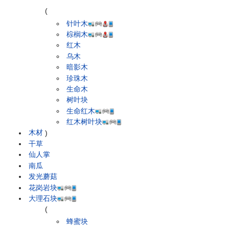
(
针叶木
棕榈木
红木
乌木
暗影木
珍珠木
生命木
树叶块
生命红木
红木树叶块
木材
)
干草
仙人掌
南瓜
发光蘑菇
花岗岩块
大理石块
(
蜂蜜块