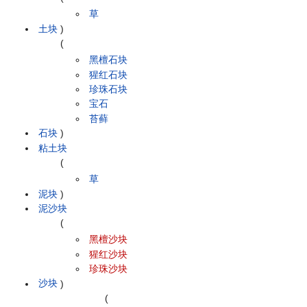
草
土块
)
(
黑檀石块
猩红石块
珍珠石块
宝石
苔藓
石块
)
粘土块
(
草
泥块
)
泥沙块
(
黑檀沙块
猩红沙块
珍珠沙块
沙块
)
(