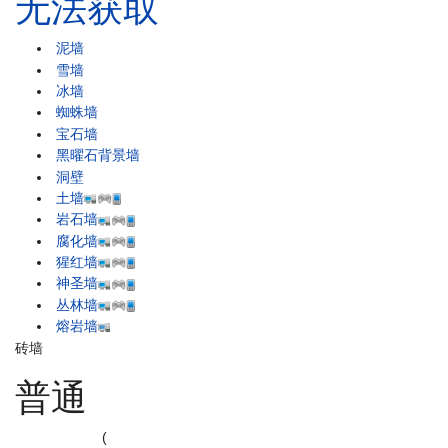
无法获取
泥墙
雪墙
冰墙
蜘蛛墙
宝石墙
黑曜石背景墙
洞壁
土墙
岩石墙
腐化墙
猩红墙
神圣墙
丛林墙
熔岩墙
砖墙
普通
(