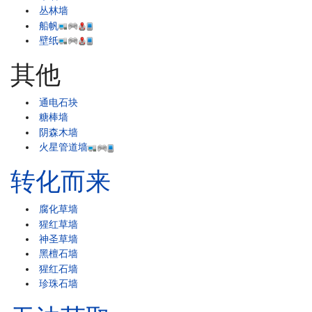
丛林墙
船帆
壁纸
其他
通电石块
糖棒墙
阴森木墙
火星管道墙
转化而来
腐化草墙
猩红草墙
神圣草墙
黑檀石墙
猩红石墙
珍珠石墙