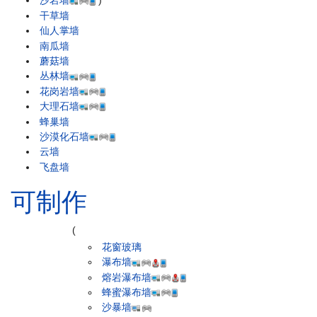
沙岩墙
)
干草墙
仙人掌墙
南瓜墙
蘑菇墙
丛林墙
花岗岩墙
大理石墙
蜂巢墙
沙漠化石墙
云墙
飞盘墙
可制作
(
花窗玻璃
瀑布墙
熔岩瀑布墙
蜂蜜瀑布墙
沙暴墙