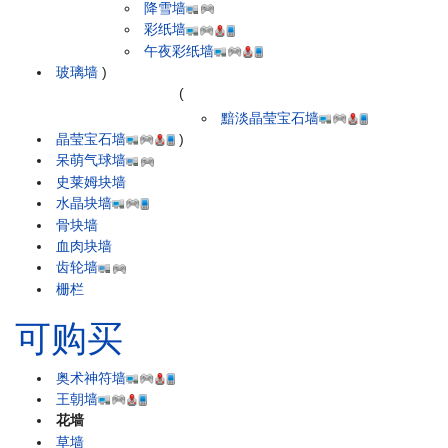
降雪墙
彩纸墙
午夜彩纸墙
玻璃墙
)
(
黯淡晶莹宝石墙
晶莹宝石墙
)
呆萌气球墙
史莱姆块墙
水晶块墙
骨块墙
血肉块墙
齿轮墙
栅栏
可购买
奥术神符墙
王朝墙
花墙
草墙