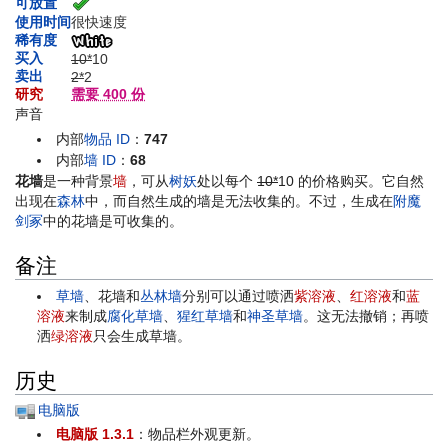
可放置
使用时间
很快速度
稀有度
买入
10*
10
卖出
2*
2
研究
需要 400 份
声音
内部
物品 ID
：
747
内部
墙 ID
：
68
花墙
是一种背景
墙
，可从
树妖
处以每个
10*
10
的价格购买。它自然
出现在
森林
中，而自然生成的墙是无法收集的。不过，生成在
附魔
剑冢
中的花墙是可收集的。
备注
草墙
、花墙和
丛林墙
分别可以通过喷洒
紫溶液
、
红溶液
和
蓝
溶液
来制成
腐化草墙
、
猩红草墙
和
神圣草墙
。这无法撤销；再喷
洒
绿溶液
只会生成草墙。
历史
电脑版
电脑版 1.3.1
：物品栏外观更新。