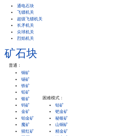
通电石块
飞镖机关
超级飞镖机关
长矛机关
尖球机关
烈焰机关
矿石块
普通：
铜矿
锡矿
铁矿
铅矿
困难模式：
银矿
钨矿
钴矿
金矿
钯金矿
铂金矿
秘银矿
魔矿
山铜矿
猩红矿
精金矿