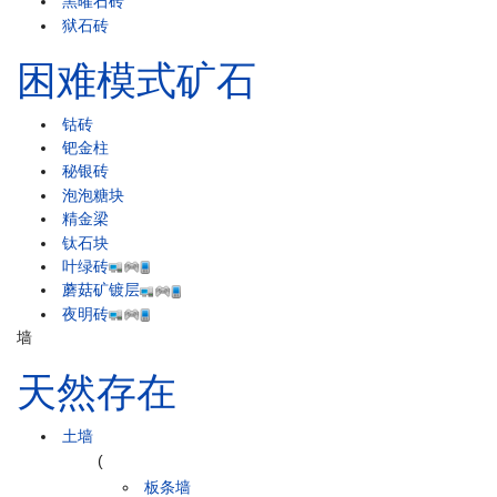
黑曜石砖
狱石砖
困难模式矿石
钴砖
钯金柱
秘银砖
泡泡糖块
精金梁
钛石块
叶绿砖
蘑菇矿镀层
夜明砖
墙
天然存在
土墙
(
板条墙