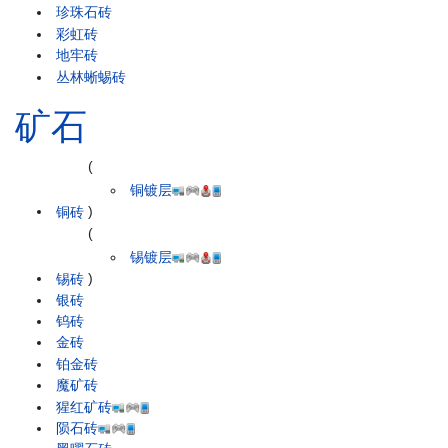
珍珠石砖
彩虹砖
地牢砖
丛林蜥蜴砖
矿石
(
铜镀层
铜砖
)
(
锡镀层
锡砖
)
银砖
钨砖
金砖
铂金砖
魔矿砖
猩红矿砖
陨石砖