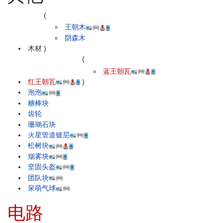
(
王朝木
阴森木
木材
)
(
蓝王朝瓦
红王朝瓦
)
泡泡
糖棒块
齿轮
珊瑚石块
火星管道镀层
松树块
烟雾块
坚固头盔
团队块
呆萌气球
电路