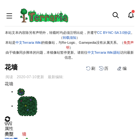
本站文本内容除另有声明外，转载时均必须注明出处，并遵守
CC BY-NC-SA 3.0协议
。
（
转载须知
）
本站是
中文Terraria Wiki
的镜像站，与Re-Logic、Gamepedia没有从属关系。（
免责声
明
）
由于镜像同步脚本的问题，本镜像站暂停更新。请前往
中文Terraria Wiki源站
访问最新
信息。
花墙
刷
历
编
阅读
2020-07-10
更新
最新编辑:
跳
跳
花墙
到
到
导
搜
航
索
属性
类型
墙