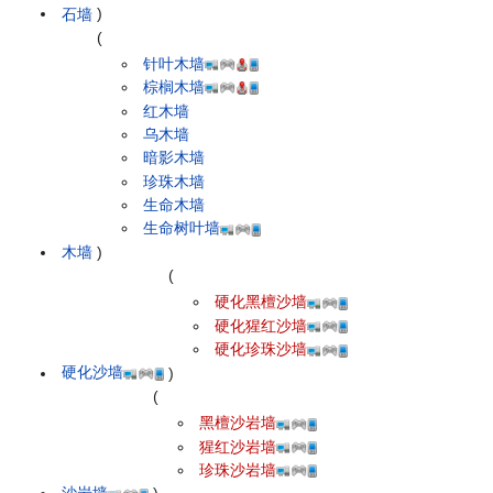
石墙
)
(
针叶木墙
棕榈木墙
红木墙
乌木墙
暗影木墙
珍珠木墙
生命木墙
生命树叶墙
木墙
)
(
硬化黑檀沙墙
硬化猩红沙墙
硬化珍珠沙墙
硬化沙墙
)
(
黑檀沙岩墙
猩红沙岩墙
珍珠沙岩墙