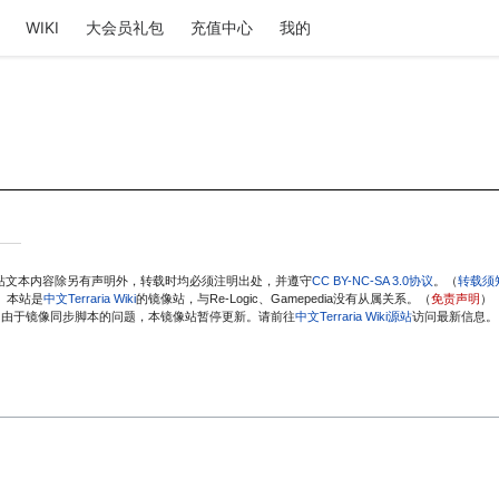
WIKI
大会员礼包
充值中心
我的
站文本内容除另有声明外，转载时均必须注明出处，并遵守
CC BY-NC-SA 3.0协议
。（
转载须
本站是
中文Terraria Wiki
的镜像站，与Re-Logic、Gamepedia没有从属关系。（
免责声明
）
由于镜像同步脚本的问题，本镜像站暂停更新。请前往
中文Terraria Wiki源站
访问最新信息。