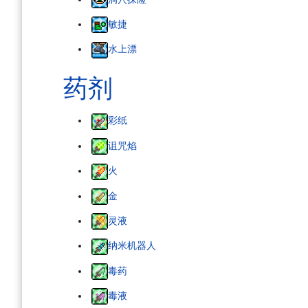
敏捷
水上漂
药剂
彩纸
诅咒焰
火
金
灵液
纳米机器人
毒药
毒液