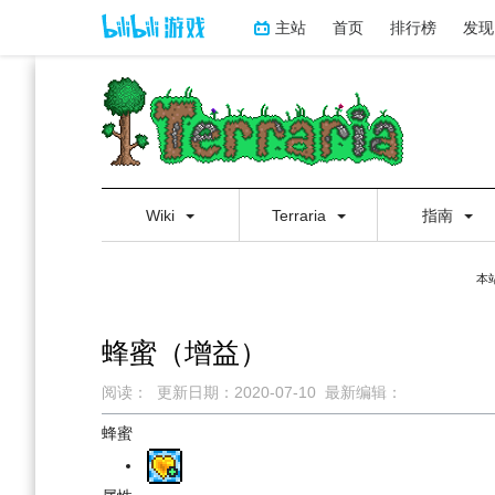
主站
首页
排行榜
发现
Wiki
Terraria
指南
本
蜂蜜（增益）
阅读：
更新日期：
2020-07-10
最新编辑：
跳
跳
蜂蜜
到
到
导
搜