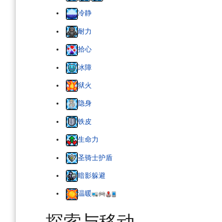
冷静
耐力
拾心
冰障
狱火
隐身
铁皮
生命力
圣骑士护盾
暗影躲避
温暖
探索与移动