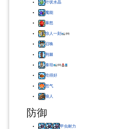
叶状水晶
魔能
暴怒
惊人一刻
召唤
荆棘
泰坦
吃得好
怒气
狼人
防御
甲虫耐力