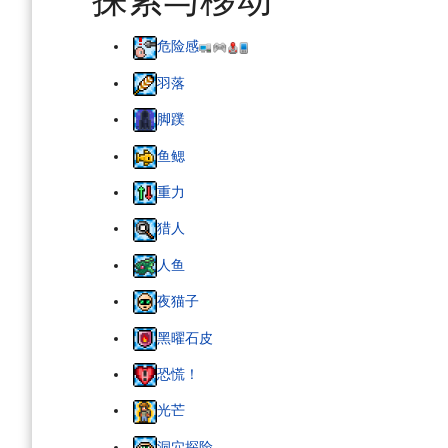
危险感
羽落
脚蹼
鱼鳃
重力
猎人
人鱼
夜猫子
黑曜石皮
恐慌！
光芒
洞穴探险