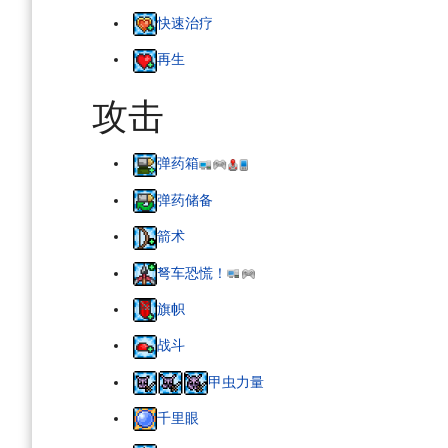
快速治疗
再生
攻击
弹药箱
弹药储备
箭术
弩车恐慌！
旗帜
战斗
甲虫力量
千里眼