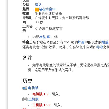
属性
航
索
类型
增益
起因
站在蜂蜜中
效果
生命再生速度提高
持续时
在蜂蜜中时无限，走出蜂蜜后再持续
间
30 秒
工具提
生命再生速度提高
示
内部
增益 ID
：
48
蜂蜜
是给予站在体积至少有 2×1 格的
蜂蜜
中的玩家的
增益
还具有黄色“液滴”效果。此外，它会降低来自诸如
毒液
之
备注
如果有此增益的玩家站立不动，无论是在蜂蜜之内
慢。这适用于所有形式的再生。
历史
电脑版
电脑版 1.2
：引入。
主机版
主机版 1.02
：引入。